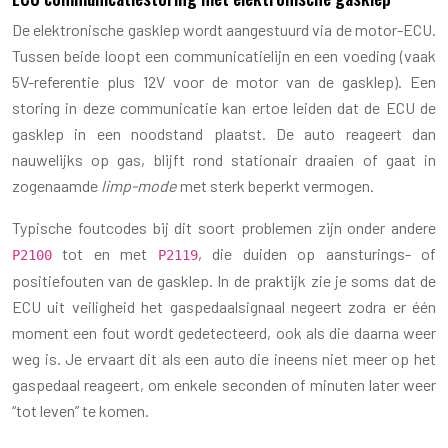
De elektronische gasklep wordt aangestuurd via de motor-ECU.
Tussen beide loopt een communicatielijn en een voeding (vaak
5V-referentie plus 12V voor de motor van de gasklep). Een
storing in deze communicatie kan ertoe leiden dat de ECU de
gasklep in een noodstand plaatst. De auto reageert dan
nauwelijks op gas, blijft rond stationair draaien of gaat in
zogenaamde
limp-mode
met sterk beperkt vermogen.
Typische foutcodes bij dit soort problemen zijn onder andere
tot en met
, die duiden op aansturings- of
P2100
P2119
positiefouten van de gasklep. In de praktijk zie je soms dat de
ECU uit veiligheid het gaspedaalsignaal negeert zodra er één
moment een fout wordt gedetecteerd, ook als die daarna weer
weg is. Je ervaart dit als een auto die ineens niet meer op het
gaspedaal reageert, om enkele seconden of minuten later weer
“tot leven” te komen.