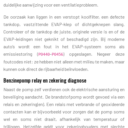
duidelijke aanwijzing voor een ventilatieprobleem.
De oorzaak kan liggen in een verstopt koolfilter, een defecte
tankdop, vastzittende EVAP-klep of dichtgeknepen slang.
Controleer of de tankdop de juiste, originele versie is en of de
EVAP-leidingen niet geknikt of beschadigd zijn. Bij moderne
auto’s wordt een fout in het EVAP-systeem soms als
emissiestoring (
–
) opgeslagen. Negeer deze
P0440
P0456
foutcodes niet: ze hebben niet alleen met milieu te maken, maar
kunnen ook direct de rijbaarheid beïnvloeden.
Benzinepomp relay en zekering diagnose
Naast de pomp zelf verdienen ook de elektrische aansturing en
beveiliging aandacht. De brandstofpomp wordt gevoed via een
relais en zekering(en). Een relais met verbrande of geoxideerde
contacten kan er bijvoorbeeld voor zorgen dat de pomp soms
wel en soms niet draait, afhankelijk van temperatuur of
trillingen. Hetzelfde geldt voor zekeringhouders met slechte