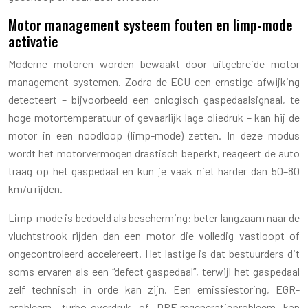
Motor management systeem fouten en limp-mode
activatie
Moderne motoren worden bewaakt door uitgebreide motor
management systemen. Zodra de ECU een ernstige afwijking
detecteert – bijvoorbeeld een onlogisch gaspedaalsignaal, te
hoge motortemperatuur of gevaarlijk lage oliedruk – kan hij de
motor in een noodloop (limp-mode) zetten. In deze modus
wordt het motorvermogen drastisch beperkt, reageert de auto
traag op het gaspedaal en kun je vaak niet harder dan 50–80
km/u rijden.
Limp-mode is bedoeld als bescherming: beter langzaam naar de
vluchtstrook rijden dan een motor die volledig vastloopt of
ongecontroleerd accelereert. Het lastige is dat bestuurders dit
soms ervaren als een “defect gaspedaal”, terwijl het gaspedaal
zelf technisch in orde kan zijn. Een emissiestoring, EGR-
probleem, turbo-overdruk of DPF-regeneratieprobleem kan