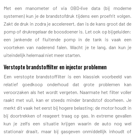
Met een manometer of via OBD‑live data (bij moderne
systemen) kun je de brandstofdruk tijdens een proefrit volgen.
Zakt de druk in zodra je accelereert, dan is de kans groot dat de
pomp of drukregelaar de boosdoener is. Let ook op bijgeluiden:
een jankende of fluitende pomp in de tank is vaak een
voorteken van naderend falen. Wacht je te lang, dan kun je
uiteindelijk helemaal niet meer starten.
Verstopte brandstoffilter en injector problemen
Een verstopte brandstoffilter is een klassiek voorbeeld van
relatief goedkoop onderhoud dat grote problemen kan
veroorzaken als het wordt vergeten. Naarmate het filter voller
raakt met vuil, kan er steeds minder brandstof doorheen. Je
merkt dit vaak het eerst bij hogere belasting: de motor houdt in
bij doortrekken of reageert traag op gas. In extreme gevallen
kun je zelfs een situatie krijgen waarin de auto nog wel
stationair draait, maar bij gasgeven onmiddellijk inhoudt of