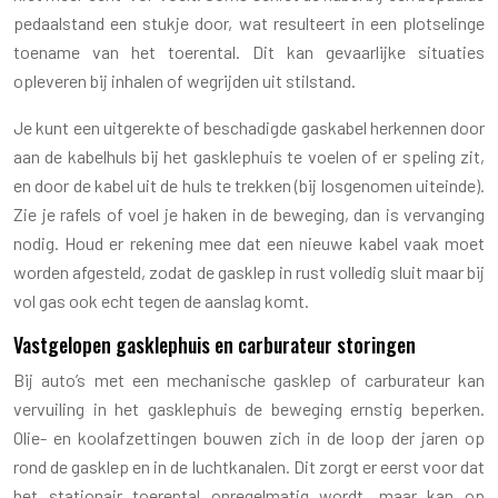
pedaalstand een stukje door, wat resulteert in een plotselinge
toename van het toerental. Dit kan gevaarlijke situaties
opleveren bij inhalen of wegrijden uit stilstand.
Je kunt een uitgerekte of beschadigde gaskabel herkennen door
aan de kabelhuls bij het gasklephuis te voelen of er speling zit,
en door de kabel uit de huls te trekken (bij losgenomen uiteinde).
Zie je rafels of voel je haken in de beweging, dan is vervanging
nodig. Houd er rekening mee dat een nieuwe kabel vaak moet
worden afgesteld, zodat de gasklep in rust volledig sluit maar bij
vol gas ook echt tegen de aanslag komt.
Vastgelopen gasklephuis en carburateur storingen
Bij auto’s met een mechanische gasklep of carburateur kan
vervuiling in het gasklephuis de beweging ernstig beperken.
Olie- en koolafzettingen bouwen zich in de loop der jaren op
rond de gasklep en in de luchtkanalen. Dit zorgt er eerst voor dat
het stationair toerental onregelmatig wordt, maar kan op