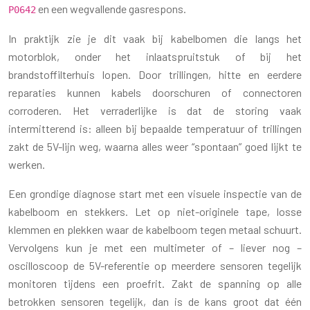
en een wegvallende gasrespons.
P0642
In praktijk zie je dit vaak bij kabelbomen die langs het
motorblok, onder het inlaatspruitstuk of bij het
brandstoffilterhuis lopen. Door trillingen, hitte en eerdere
reparaties kunnen kabels doorschuren of connectoren
corroderen. Het verraderlijke is dat de storing vaak
intermitterend is: alleen bij bepaalde temperatuur of trillingen
zakt de 5V-lijn weg, waarna alles weer “spontaan” goed lijkt te
werken.
Een grondige diagnose start met een visuele inspectie van de
kabelboom en stekkers. Let op niet-originele tape, losse
klemmen en plekken waar de kabelboom tegen metaal schuurt.
Vervolgens kun je met een multimeter of – liever nog –
oscilloscoop de 5V-referentie op meerdere sensoren tegelijk
monitoren tijdens een proefrit. Zakt de spanning op alle
betrokken sensoren tegelijk, dan is de kans groot dat één