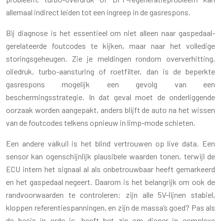
allemaal indirect leiden tot een ingreep in de gasrespons.
Bij diagnose is het essentieel om niet alleen naar gaspedaal-
gerelateerde foutcodes te kijken, maar naar het volledige
storingsgeheugen. Zie je meldingen rondom oververhitting,
oliedruk, turbo-aansturing of roetfilter, dan is de beperkte
gasrespons mogelijk een gevolg van een
beschermingsstrategie. In dat geval moet de onderliggende
oorzaak worden aangepakt, anders blijft de auto na het wissen
van de foutcodes telkens opnieuw in limp-mode schieten.
Een andere valkuil is het blind vertrouwen op live data. Een
sensor kan ogenschijnlijk plausibele waarden tonen, terwijl de
ECU intern het signaal al als onbetrouwbaar heeft gemarkeerd
en het gaspedaal negeert. Daarom is het belangrijk om ook de
randvoorwaarden te controleren: zijn alle 5V-lijnen stabiel,
kloppen referentiespanningen, en zijn de massa’s goed? Pas als
de basis in orde is, heeft het zin om dieper in complexe