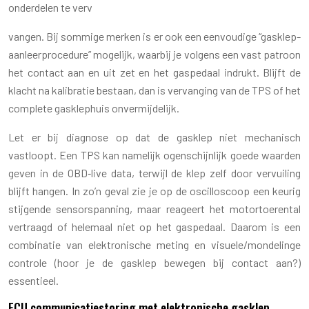
onderdelen te verv
vangen. Bij sommige merken is er ook een eenvoudige “gasklep-
aanleerprocedure” mogelijk, waarbij je volgens een vast patroon
het contact aan en uit zet en het gaspedaal indrukt. Blijft de
klacht na kalibratie bestaan, dan is vervanging van de TPS of het
complete gasklephuis onvermijdelijk.
Let er bij diagnose op dat de gasklep niet mechanisch
vastloopt. Een TPS kan namelijk ogenschijnlijk goede waarden
geven in de OBD‑live data, terwijl de klep zelf door vervuiling
blijft hangen. In zo’n geval zie je op de oscilloscoop een keurig
stijgende sensorspanning, maar reageert het motortoerental
vertraagd of helemaal niet op het gaspedaal. Daarom is een
combinatie van elektronische meting en visuele/mondelinge
controle (hoor je de gasklep bewegen bij contact aan?)
essentieel.
ECU communicatiestoring met elektronische gasklep