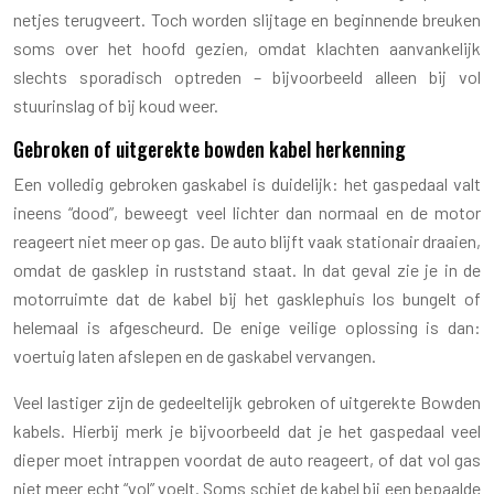
netjes terugveert. Toch worden slijtage en beginnende breuken
soms over het hoofd gezien, omdat klachten aanvankelijk
slechts sporadisch optreden – bijvoorbeeld alleen bij vol
stuurinslag of bij koud weer.
Gebroken of uitgerekte bowden kabel herkenning
Een volledig gebroken gaskabel is duidelijk: het gaspedaal valt
ineens “dood”, beweegt veel lichter dan normaal en de motor
reageert niet meer op gas. De auto blijft vaak stationair draaien,
omdat de gasklep in ruststand staat. In dat geval zie je in de
motorruimte dat de kabel bij het gasklephuis los bungelt of
helemaal is afgescheurd. De enige veilige oplossing is dan:
voertuig laten afslepen en de gaskabel vervangen.
Veel lastiger zijn de gedeeltelijk gebroken of uitgerekte Bowden
kabels. Hierbij merk je bijvoorbeeld dat je het gaspedaal veel
dieper moet intrappen voordat de auto reageert, of dat vol gas
niet meer echt “vol” voelt. Soms schiet de kabel bij een bepaalde