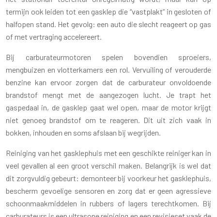
termijn ook leiden tot een gasklep die “vastplakt” in gesloten of
halfopen stand. Het gevolg: een auto die slecht reageert op gas
of met vertraging accelereert.
Bij carburateurmotoren spelen bovendien sproeiers,
mengbuizen en vlotterkamers een rol. Vervuiling of verouderde
benzine kan ervoor zorgen dat de carburateur onvoldoende
brandstof mengt met de aangezogen lucht. Je trapt het
gaspedaal in, de gasklep gaat wel open, maar de motor krijgt
niet genoeg brandstof om te reageren. Dit uit zich vaak in
bokken, inhouden en soms afslaan bij wegrijden.
Reiniging van het gasklephuis met een geschikte reiniger kan in
veel gevallen al een groot verschil maken. Belangrijk is wel dat
dit zorgvuldig gebeurt: demonteer bij voorkeur het gasklephuis,
bescherm gevoelige sensoren en zorg dat er geen agressieve
schoonmaakmiddelen in rubbers of lagers terechtkomen. Bij
carburateurs is een ultrasone reiniging en een revisieset vaak de