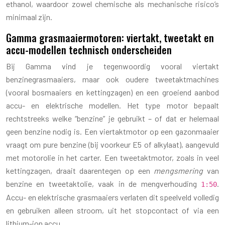
ethanol, waardoor zowel chemische als mechanische risico’s
minimaal zijn.
Gamma grasmaaiermotoren: viertakt, tweetakt en
accu-modellen technisch onderscheiden
Bij Gamma vind je tegenwoordig vooral viertakt
benzinegrasmaaiers, maar ook oudere tweetaktmachines
(vooral bosmaaiers en kettingzagen) en een groeiend aanbod
accu- en elektrische modellen. Het type motor bepaalt
rechtstreeks welke “benzine” je gebruikt – of dat er helemaal
geen benzine nodig is. Een viertaktmotor op een gazonmaaier
vraagt om pure benzine (bij voorkeur E5 of alkylaat), aangevuld
met motorolie in het carter. Een tweetaktmotor, zoals in veel
kettingzagen, draait daarentegen op een
mengsmering
van
benzine en tweetaktolie, vaak in de mengverhouding
.
1:50
Accu- en elektrische grasmaaiers verlaten dit speelveld volledig
en gebruiken alleen stroom, uit het stopcontact of via een
lithium-ion accu.