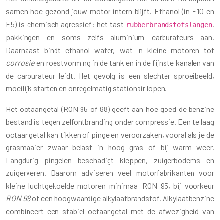
samen hoe gezond jouw motor intern blijft. Ethanol (in E10 en
E5) is chemisch agressief: het tast
,
rubberbrandstofslangen
pakkingen en soms zelfs aluminium carburateurs aan.
Daarnaast bindt ethanol water, wat in kleine motoren tot
corrosie
en roestvorming in de tank en in de fijnste kanalen van
de carburateur leidt. Het gevolg is een slechter sproeibeeld,
moeilijk starten en onregelmatig stationair lopen.
Het octaangetal (RON 95 of 98) geeft aan hoe goed de benzine
bestand is tegen zelfontbranding onder compressie. Een te laag
octaangetal kan tikken of pingelen veroorzaken, vooral als je de
grasmaaier zwaar belast in hoog gras of bij warm weer.
Langdurig pingelen beschadigt kleppen, zuigerbodems en
zuigerveren. Daarom adviseren veel motorfabrikanten voor
kleine luchtgekoelde motoren minimaal RON 95, bij voorkeur
RON 98
of een hoogwaardige alkylaatbrandstof. Alkylaatbenzine
combineert een stabiel octaangetal met de afwezigheid van