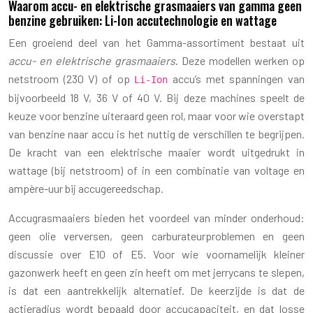
Waarom accu- en elektrische grasmaaiers van gamma geen
benzine gebruiken: Li-Ion accutechnologie en wattage
Een groeiend deel van het Gamma-assortiment bestaat uit
accu- en elektrische grasmaaiers
. Deze modellen werken op
netstroom (230 V) of op
accu’s met spanningen van
Li-Ion
bijvoorbeeld 18 V, 36 V of 40 V. Bij deze machines speelt de
keuze voor benzine uiteraard geen rol, maar voor wie overstapt
van benzine naar accu is het nuttig de verschillen te begrijpen.
De kracht van een elektrische maaier wordt uitgedrukt in
wattage (bij netstroom) of in een combinatie van voltage en
ampère-uur bij accugereedschap.
Accugrasmaaiers bieden het voordeel van minder onderhoud:
geen olie verversen, geen carburateurproblemen en geen
discussie over E10 of E5. Voor wie voornamelijk kleiner
gazonwerk heeft en geen zin heeft om met jerrycans te slepen,
is dat een aantrekkelijk alternatief. De keerzijde is dat de
actieradius wordt bepaald door accucapaciteit, en dat losse