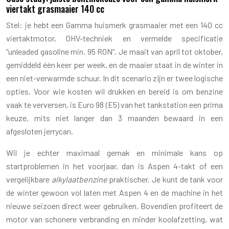
viertakt grasmaaier 140 cc
Stel: je hebt een Gamma huismerk grasmaaier met een 140 cc
viertaktmotor, OHV-techniek en vermelde specificatie
“unleaded gasoline min. 95 RON”. Je maait van april tot oktober,
gemiddeld één keer per week, en de maaier staat in de winter in
een niet-verwarmde schuur. In dit scenario zijn er twee logische
opties. Voor wie kosten wil drukken en bereid is om benzine
vaak te verversen, is Euro 98 (E5) van het tankstation een prima
keuze, mits niet langer dan 3 maanden bewaard in een
afgesloten jerrycan.
Wil je echter maximaal gemak en minimale kans op
startproblemen in het voorjaar, dan is Aspen 4-takt of een
vergelijkbare
alkylaatbenzine
praktischer. Je kunt de tank voor
de winter gewoon vol laten met Aspen 4 en de machine in het
nieuwe seizoen direct weer gebruiken. Bovendien profiteert de
motor van schonere verbranding en minder koolafzetting, wat