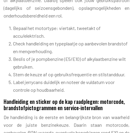
of alkylaatbenzine. Daarbij spelen ook jouw gebruikspatroon
(dagelijks of seizoensgebonden), opslagmogelijkheden en
onderhoudsbereidheid een rol.
Bepaal het motortype: viertakt, tweetakt of
accu/elektrisch.
Check handleiding en typeplaatje op aanbevolen brandstof
en mengverhouding.
Beslis of je pompbenzine (E5/E10) of alkylaatbenzine wilt
gebruiken.
Stem de keuze af op gebruiksfrequentie en stilstandduur.
Label jerrycans duidelijk en noteer de vuldatum voor
controle op houdbaarheid.
Handleiding en sticker op de kap raadplegen: motorcode,
brandstofpictogrammen en service-intervallen
De handleiding is de eerste en belangrijkste bron van waarheid
voor de juiste benzinekeuze. Daarin staan motorcode,
aanbevolen
RON-waarde
, eventuele beperkingen rond E10 en de