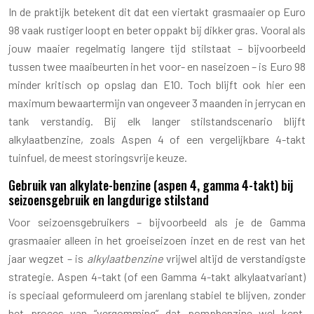
In de praktijk betekent dit dat een viertakt grasmaaier op Euro
98 vaak rustiger loopt en beter oppakt bij dikker gras. Vooral als
jouw maaier regelmatig langere tijd stilstaat – bijvoorbeeld
tussen twee maaibeurten in het voor- en naseizoen – is Euro 98
minder kritisch op opslag dan E10. Toch blijft ook hier een
maximum bewaartermijn van ongeveer 3 maanden in jerrycan en
tank verstandig. Bij elk langer stilstandscenario blijft
alkylaatbenzine, zoals Aspen 4 of een vergelijkbare 4-takt
tuinfuel, de meest storingsvrije keuze.
Gebruik van alkylate-benzine (aspen 4, gamma 4-takt) bij
seizoensgebruik en langdurige stilstand
Voor seizoensgebruikers – bijvoorbeeld als je de Gamma
grasmaaier alleen in het groeiseizoen inzet en de rest van het
jaar wegzet – is
alkylaatbenzine
vrijwel altijd de verstandigste
strategie. Aspen 4-takt (of een Gamma 4-takt alkylaatvariant)
is speciaal geformuleerd om jarenlang stabiel te blijven, zonder
het proces van “vergomming” dat pompbenzine wel kent.