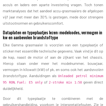
accu’s en laders een aparte investering vragen. Toch tonen
marktanalyses dat het aandeel accu-grasmaaiers de afgelopen
vijf jaar met meer dan 30% is gestegen, mede door strengere
uitstootnormen en gebruikerscomfort.
Dataplaten en typeplaatjes lezen: modelcodes, vermogen in
kw en aanbevolen brandstoftype
Elke Gamma grasmaaier is voorzien van een typeplaatje of
sticker met essentiële technische gegevens. Vaak vind je dit op
de kap, naast de motor of aan de zijkant van het chassis.
Hierop staan onder meer het modelnummer, bouwjaar,
vermogen in kilowatt (kW) of pk, en soms ook het
aanbevolen
brandstoftype
. Aanduidingen als
Unleaded petrol minimum
,
of
geven direct
95 RON
Fuel: E5 only
2-stroke mix 1:50
duidelijkheid.
Door dit typeplaatje te combineren met de
gebruikershandleiding, voorkom je interpretatiefouten. Zie je