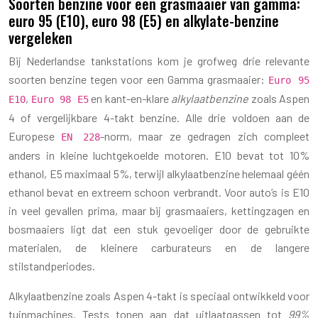
Soorten benzine voor een grasmaaier van gamma:
euro 95 (E10), euro 98 (E5) en alkylate-benzine
vergeleken
Bij Nederlandse tankstations kom je grofweg drie relevante
soorten benzine tegen voor een Gamma grasmaaier:
Euro 95
,
en kant-en-klare
alkylaatbenzine
zoals Aspen
E10
Euro 98 E5
4 of vergelijkbare 4-takt benzine. Alle drie voldoen aan de
Europese
-norm, maar ze gedragen zich compleet
EN 228
anders in kleine luchtgekoelde motoren. E10 bevat tot 10%
ethanol, E5 maximaal 5%, terwijl alkylaatbenzine helemaal géén
ethanol bevat en extreem schoon verbrandt. Voor auto’s is E10
in veel gevallen prima, maar bij grasmaaiers, kettingzagen en
bosmaaiers ligt dat een stuk gevoeliger door de gebruikte
materialen, de kleinere carburateurs en de langere
stilstandperiodes.
Alkylaatbenzine zoals Aspen 4-takt is speciaal ontwikkeld voor
tuinmachines. Tests tonen aan dat uitlaatgassen tot
99%