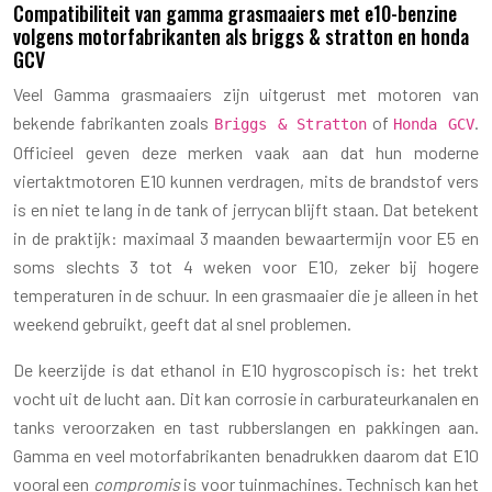
Compatibiliteit van gamma grasmaaiers met e10-benzine
volgens motorfabrikanten als briggs & stratton en honda
GCV
Veel Gamma grasmaaiers zijn uitgerust met motoren van
bekende fabrikanten zoals
of
.
Briggs & Stratton
Honda GCV
Officieel geven deze merken vaak aan dat hun moderne
viertaktmotoren E10 kunnen verdragen, mits de brandstof vers
is en niet te lang in de tank of jerrycan blijft staan. Dat betekent
in de praktijk: maximaal 3 maanden bewaartermijn voor E5 en
soms slechts 3 tot 4 weken voor E10, zeker bij hogere
temperaturen in de schuur. In een grasmaaier die je alleen in het
weekend gebruikt, geeft dat al snel problemen.
De keerzijde is dat ethanol in E10 hygroscopisch is: het trekt
vocht uit de lucht aan. Dit kan corrosie in carburateurkanalen en
tanks veroorzaken en tast rubberslangen en pakkingen aan.
Gamma en veel motorfabrikanten benadrukken daarom dat E10
vooral een
compromis
is voor tuinmachines. Technisch kan het