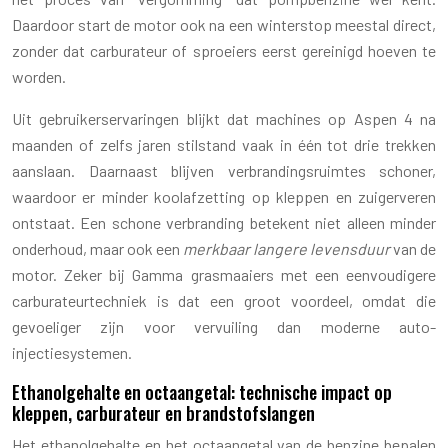
Daardoor start de motor ook na een winterstop meestal direct,
zonder dat carburateur of sproeiers eerst gereinigd hoeven te
worden.
Uit gebruikerservaringen blijkt dat machines op Aspen 4 na
maanden of zelfs jaren stilstand vaak in één tot drie trekken
aanslaan. Daarnaast blijven verbrandingsruimtes schoner,
waardoor er minder koolafzetting op kleppen en zuigerveren
ontstaat. Een schone verbranding betekent niet alleen minder
onderhoud, maar ook een
merkbaar langere levensduur
van de
motor. Zeker bij Gamma grasmaaiers met een eenvoudigere
carburateurtechniek is dat een groot voordeel, omdat die
gevoeliger zijn voor vervuiling dan moderne auto-
injectiesystemen.
Ethanolgehalte en octaangetal: technische impact op
kleppen, carburateur en brandstofslangen
Het ethanolgehalte en het octaangetal van de benzine bepalen