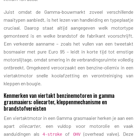
Juist omdat de Gamma-bouwmarkt zoveel verschillende
maaitypen aanbiedt, is het lezen van handleiding en typeplaatje
cruciaal. Daarop staat altijd aangegeven welk motortype
gemonteerd is en welke brandstof de fabrikant voorschrijft.
Een verkeerde aanname – zoals het vullen van een tweetakt
bosmaaier met pure Euro 95 – leidt in korte tijd tot ernstige
motorslijtage, omdat smering in de verbrandingsruimte volledig
ontbreekt. Omgekeerd veroorzaakt een benzine-oliemix in een
viertaktmotor snelle koolafzetting en verontreiniging van
kleppen en bougie.
Kenmerken van viertakt benzinemotoren in gamma
grasmaaiers: oliecarter, kleppenmechanisme en
brandstofvereisten
Een viertaktmotor in een Gamma grasmaaier herken je aan een
apart
oliecarter
, een vuldop voor motorolie en vaak
aanduidingen als
of
(overhead valve). Deze
4-stroke
OHV