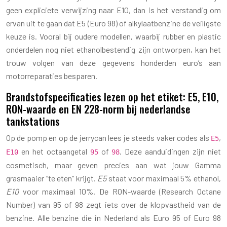
geen expliciete verwijzing naar E10, dan is het verstandig om
ervan uit te gaan dat E5 (Euro 98) of alkylaatbenzine de veiligste
keuze is. Vooral bij oudere modellen, waarbij rubber en plastic
onderdelen nog niet ethanolbestendig zijn ontworpen, kan het
trouw volgen van deze gegevens honderden euro’s aan
motorreparaties besparen.
Brandstofspecificaties lezen op het etiket: E5, E10,
RON-waarde en EN 228-norm bij nederlandse
tankstations
Op de pomp en op de jerrycan lees je steeds vaker codes als
,
E5
en het octaangetal
of
. Deze aanduidingen zijn niet
E10
95
98
cosmetisch, maar geven precies aan wat jouw Gamma
grasmaaier “te eten” krijgt.
E5
staat voor maximaal 5% ethanol,
E10
voor maximaal 10%. De RON-waarde (Research Octane
Number) van 95 of 98 zegt iets over de klopvastheid van de
benzine. Alle benzine die in Nederland als Euro 95 of Euro 98