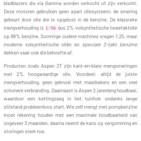
bladblazers die via Gamma worden verkocht of zijn verkocht.
Deze motoren gebruiken geen apart oliesysteem; de smering
gebeurt door olie die is opgelost in de benzine. De klassieke
mengverhouding is
, dus 2% volsynthetische tweetaktolie
1:50
op 98% benzine. Sommige oudere machines vragen 1:25, maar
moderne volsynthetische oliën en
speciale 2-takt benzine
dekken vaak ook die behoefte af.
Producten zoals Aspen 2T zijn kant-en-klare mengsmeringen
met 2% hoogwaardige olie. Voordeel: altijd de juiste
mengverhouding, geen geknoei met maatbekers en een veel
schonere verbranding. Daarnaast is Aspen 2 jarenlang houdbaar,
waardoor een kettingzaag in het tuinhok ondanks lange
stilstand probleemloos start. Wie zelf mengt met pompbenzine
moet rekening houden met een maximale houdbaarheid van
ongeveer 3 maanden, daarna neemt de kans op vergomming en
storingen sterk toe.