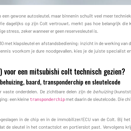
 op een gewone autosleutel, maar binnenin schuilt veel meer techn
 dagelijks op zijn Colt vertrouwt, merkt pas hoe belangrijk die k
ge stress, zeker wanneer er geen reservesleutel is.
 Z30 met klapsleutel en afstandsbediening: inzicht in de werking van
is voorkom je dure noodgevallen, kies je de juiste specialist en z
) voor een mitsubishi colt technisch gezien?
 behuizing, baard, transponderchip en sleutelcode
r vaste onderdelen. De zichtbare delen zijn de
behuizing
(kunstst
ging: een kleine
met daarin de sleutelcode. Die chi
transponderchip
pgeslagen in de chip en in de immobilizer/ECU van de Colt. Bij he
dat de sleutel in het contactslot en portierslot past. Vervolgens k