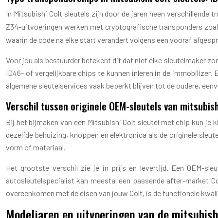
In Mitsubishi Colt sleutels zijn door de jaren heen verschillen
Z34-uitvoeringen werken met cryptografische transponders zoa
waarin de code na elke start verandert volgens een vooraf afgesp
Voor jou als bestuurder betekent dit dat niet elke sleutelmaker
ID46- of vergelijkbare chips te kunnen inleren in de immobilizer
algemene sleutelservices vaak beperkt blijven tot de oudere, ee
Verschil tussen originele OEM-sleutels van mitsubis
Bij het bijmaken van een Mitsubishi Colt sleutel met chip kun je 
dezelfde behuizing, knoppen en elektronica als de originele sleut
vorm of materiaal.
Het grootste verschil zie je in prijs en levertijd. Een OEM-s
autosleutelspecialist kan meestal een passende after-market Col
overeenkomen met de eisen van jouw Colt, is de functionele kwalit
Modeljaren en uitvoeringen van de mitsubish