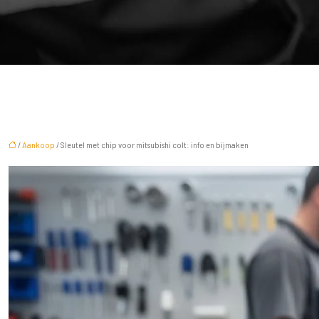
/
Aankoop
/ Sleutel met chip voor mitsubishi colt: info en bijmaken