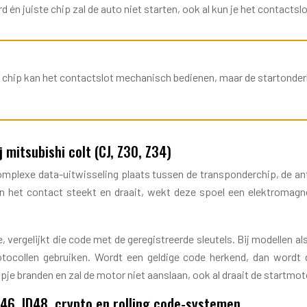
n juiste chip zal de auto niet starten, ook al kun je het contactsl
chip kan het contactslot mechanisch bedienen, maar de startonderbre
mitsubishi colt (CJ, Z30, Z34)
 complexe data-uitwisseling plaats tussen de transponderchip, de a
n het contact steekt en draait, wekt deze spoel een elektromagnet
 vergelijkt die code met de geregistreerde sleutels. Bij modellen als
rotocollen gebruiken. Wordt een geldige code herkend, dan wordt
mpje branden en zal de motor niet aanslaan, ook al draait de startmo
D46, ID48, crypto en rolling code-systemen