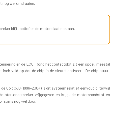
ot nog wel omdraaien.
ker blijft actief en de motor slaat niet aan.
ntennering en de ECU. Rond het contactslot zit een spoel, meestal
isch veld op dat de chip in de sleutel activeert. De chip stuurt
 de Colt CJ0 (1996–2004) is dit systeem relatief eenvoudig, terwijl
 de startonderbreker vrijgegeven en krijgt de motorbrandstof en
tor soms nog wel door.