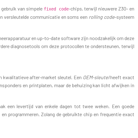
k gebruik van simpele
-chips, terwijl nieuwere Z30- en
fixed code
ken versleutelde communicatie en soms een
rolling code
-systeem
mmeerapparatuur en up-to-date software zijn noodzakelijk om deze
erdere diagnosetools om deze protocollen te ondersteunen, terwijl
en kwalitatieve after-market sleutel. Een
OEM-sleutel
heeft exact
ansponders en printplaten, maar de behuizing kan licht afwijken in
 vaak een levertijd van enkele dagen tot twee weken. Een goede
en en programmeren. Zolang de gebruikte chip en frequentie exact