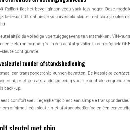
lt Ralliart ligt het beveiligingsniveau vaak iets hoger. Deze mode
jk betekent dit dat niet elke universele sleutel met chip problee
ikt.
 sleutel altijd de volledige voertuiggegevens te verstrekken: VI
 en elektronica nodig is. In een aantal gevallen is een originele O
-sleutelconfiguratie.
rvesleutel zonder afstandsbediening
llemaal een transponderchip kunnen bevatten. De klassieke
contact
onderchip met een afstandsbediening voor de centrale vergrendelin
ls back-up.
meest comfortabel. Tegelijkertijd biedt een simpele transpondersl
en om minimaal één sleutel met afstandsbediening en één eenvoudige 
olt sleutel met chip