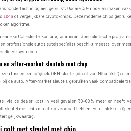
de transpondertechnologieën gebruikt. Oudere CJ-modellen maken vaa
ls
of vergelijkbare crypto-chips. Deze moderne chips gebrui
ID46
roken algoritme.
 zomaar elke Colt-sleutel kan programmeren. Specialistische progra
. Een professionele autosleutelspecialist beschikt meestal over me
nvoudigere systemen.
hi en after-market sleutels met chip
kiezen tussen een originele OEM-sleutel (direct van Mitsubishi) en e
el bij de auto. After-market sleutels gebruiken vaak compatibele tr
leutel via de dealer kost in veel gevallen 30–60% meer en heeft
t sleutel met chip direct op voorraad hebben en ter plekke slijp
eit gelijkwaardig.
i colt met sleutel met chip