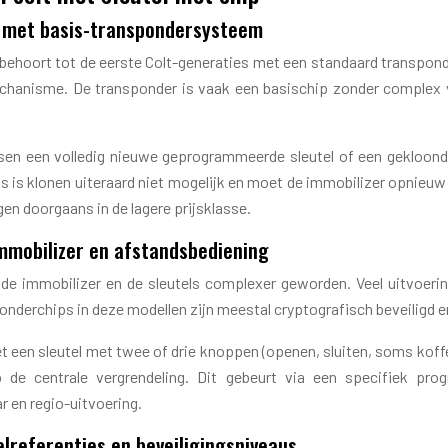
s met basis-transpondersysteem
 behoort tot de eerste Colt-generaties met een standaard transpo
hanisme. De transponder is vaak een basischip zonder complex ve
ussen een volledig nieuwe geprogrammeerde sleutel of een gekloon
tels is klonen uiteraard niet mogelijk en moet de immobilizer opn
en doorgaans in de lagere prijsklasse.
mmobilizer en afstandsbediening
n de immobilizer en de sleutels complexer geworden. Veel uitvoer
sponderchips in deze modellen zijn meestal cryptografisch beveilig
met een sleutel met twee of drie knoppen (openen, sluiten, soms kof
 de centrale vergrendeling. Dit gebeurt via een specifiek pr
r en regio-uitvoering.
telreferenties en beveiligingsniveaus