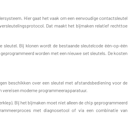
ndersysteem. Hier gaat het vaak om een eenvoudige contactsleutel
rsleutelingsprotocol. Dat maakt het bijmaken relatief rechttoe
de sleutel. Bij klonen wordt de bestaande sleutelcode één-op-één
ieuw geprogrammeerd worden met een nieuwe set sleutels. De kosten
ingen beschikken over een sleutel met afstandsbediening voor de
d en vereisen moderne programmeerapparatuur.
ferklep). Bij het bijmaken moet niet alleen de chip geprogrammeerd
ogrammeerproces met diagnosetool of via een combinatie van