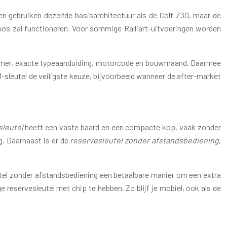
llen gebruiken dezelfde basisarchitectuur als de Colt Z30, maar de
mloos zal functioneren. Voor sommige Ralliart-uitvoeringen worden
N-nummer, exacte typeaanduiding, motorcode en bouwmaand. Daarmee
EM-sleutel de veiligste keuze, bijvoorbeeld wanneer de after-market
sleutel
heeft een vaste baard en een compacte kop, vaak zonder
g. Daarnaast is er de
reservesleutel zonder afstandsbediening
,
eutel zonder afstandsbediening een betaalbare manier om een extra
reservesleutel met chip te hebben. Zo blijf je mobiel, ook als de