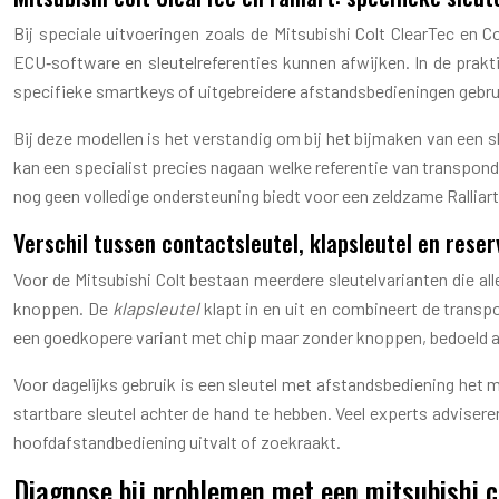
Bij speciale uitvoeringen zoals de Mitsubishi Colt ClearTec en Co
ECU‑software en sleutelreferenties kunnen afwijken. In de prakti
specifieke smartkeys of uitgebreidere afstandsbedieningen gebru
Bij deze modellen is het verstandig om bij het bijmaken van een
kan een specialist precies nagaan welke referentie van transponder
nog geen volledige ondersteuning biedt voor een zeldzame Ralliart
Verschil tussen contactsleutel, klapsleutel en rese
Voor de Mitsubishi Colt bestaan meerdere sleutelvarianten die a
knoppen. De
klapsleutel
klapt in en uit en combineert de transp
een goedkopere variant met chip maar zonder knoppen, bedoeld a
Voor dagelijks gebruik is een sleutel met afstandsbediening het 
startbare sleutel achter de hand te hebben. Veel experts adviser
hoofdafstandbediening uitvalt of zoekraakt.
Diagnose bij problemen met een mitsubishi c