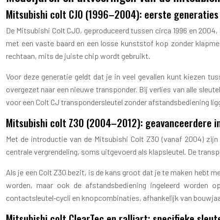
Mitsubishi colt CJ0 (1996–2004): eerste generatie
De Mitsubishi Colt CJ0, geproduceerd tussen circa 1996 en 2004,
met een vaste baard en een losse kunststof kop zonder klapmec
rechtaan, mits de juiste chip wordt gebruikt.
Voor deze generatie geldt dat je in veel gevallen kunt kiezen t
overgezet naar een nieuwe transponder. Bij verlies van alle sleu
voor een Colt CJ transpondersleutel zonder afstandsbediening ligg
Mitsubishi colt Z30 (2004–2012): geavanceerdere i
Met de introductie van de Mitsubishi Colt Z30 (vanaf 2004) zij
centrale vergrendeling, soms uitgevoerd als klapsleutel. De tran
Als je een Colt Z30 bezit, is de kans groot dat je te maken hebt 
worden, maar ook de afstandsbediening ingeleerd worden op
contactsleutel‑cycli en knopcombinaties, afhankelijk van bouwjaa
Mitsubishi colt ClearTec en ralliart: specifieke sleu