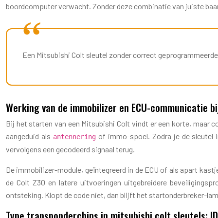
boordcomputer verwacht. Zonder deze combinatie van juiste baard é
Een Mitsubishi Colt sleutel zonder correct geprogrammeerde 
Werking van de immobilizer en ECU-communicatie bij 
Bij het starten van een Mitsubishi Colt vindt er een korte, maar
aangeduid als
of immo-spoel. Zodra je de sleutel i
antennering
vervolgens een gecodeerd signaal terug.
De immobilizer-module, geïntegreerd in de ECU of als apart kastje,
de Colt Z30 en latere uitvoeringen uitgebreidere beveiligingsp
ontsteking. Klopt de code niet, dan blijft het startonderbreker-la
Type transponderchips in mitsubishi colt sleutels: I