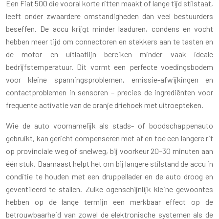
Een Fiat 500 die vooral korte ritten maakt of lange tijd stilstaat,
leeft onder zwaardere omstandigheden dan veel bestuurders
beseffen. De accu krijgt minder laaduren, condens en vocht
hebben meer tijd om connectoren en stekkers aan te tasten en
de motor en uitlaatlijn bereiken minder vaak ideale
bedrijfstemperatuur. Dit vormt een perfecte voedingsbodem
voor kleine spanningsproblemen, emissie-afwijkingen en
contactproblemen in sensoren – precies de ingrediënten voor
frequente activatie van de oranje driehoek met uitroepteken.
Wie de auto voornamelijk als stads- of boodschappenauto
gebruikt, kan gericht compenseren met af en toe een langere rit
op provinciale weg of snelweg, bij voorkeur 20–30 minuten aan
één stuk. Daarnaast helpt het om bij langere stilstand de accu in
conditie te houden met een druppellader en de auto droog en
geventileerd te stallen. Zulke ogenschijnlijk kleine gewoontes
hebben op de lange termijn een merkbaar effect op de
betrouwbaarheid van zowel de elektronische systemen als de