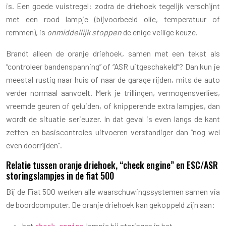
is. Een goede vuistregel: zodra de driehoek tegelijk verschijnt
met een rood lampje (bijvoorbeeld olie, temperatuur of
remmen), is
onmiddellijk stoppen
de enige veilige keuze.
Brandt alleen de oranje driehoek, samen met een tekst als
“controleer bandenspanning” of “ASR uitgeschakeld”? Dan kun je
meestal rustig naar huis of naar de garage rijden, mits de auto
verder normaal aanvoelt. Merk je trillingen, vermogensverlies,
vreemde geuren of geluiden, of knipperende extra lampjes, dan
wordt de situatie serieuzer. In dat geval is even langs de kant
zetten en basiscontroles uitvoeren verstandiger dan “nog wel
even doorrijden”.
Relatie tussen oranje driehoek, “check engine” en ESC/ASR
storingslampjes in de fiat 500
Bij de Fiat 500 werken alle waarschuwingssystemen samen via
de boordcomputer. De oranje driehoek kan gekoppeld zijn aan:
het
-lampje bij storingen in het