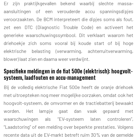
Er zijn praktijkgevallen bekend waarbij slechte massa-
aansluitingen of een verouderde accu spanningsdipjes
veroorzaakten. De BCM interpreteert die dipjes soms als fout,
zet een DTC (Diagnostic Trouble Code) en activeert het
generieke waarschuwingssymbool. Dit verklaart waarom het
driehoekje zich soms vooral bij koude start of bij hoge
elektrische belasting (verwarming, achterruitverwarming,
blower) laat zien en daarna weer verdwijnt.
Specifieke meldingen in de fiat 500e (elektrisch): hoogvolt-
systeem, laadfouten en accu-management
Bij de volledig elektrische Fiat 500e heeft de oranje driehoek
met uitroepteken nog meer mogelijke oorzaken, omdat ook het
hoogvolt-systeem, de omvormer en de tractiebatterij bewaakt
worden. Het lampje gaat dan vaak gepaard met
waarschuwingen als “EV-systeem laten controleren”,
“Laadstoring” of een melding over beperkte prestaties. Volgens
recente data uit de EV-markt betreft ruim 30% van de gemelde