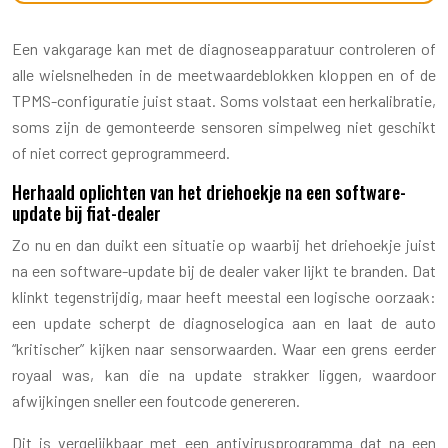
Een vakgarage kan met de diagnoseapparatuur controleren of
alle wielsnelheden in de meetwaardeblokken kloppen en of de
TPMS-configuratie juist staat. Soms volstaat een herkalibratie,
soms zijn de gemonteerde sensoren simpelweg niet geschikt
of niet correct geprogrammeerd.
Herhaald oplichten van het driehoekje na een software-
update bij fiat-dealer
Zo nu en dan duikt een situatie op waarbij het driehoekje juist
na een software-update bij de dealer vaker lijkt te branden. Dat
klinkt tegenstrijdig, maar heeft meestal een logische oorzaak:
een update scherpt de diagnoselogica aan en laat de auto
“kritischer” kijken naar sensorwaarden. Waar een grens eerder
royaal was, kan die na update strakker liggen, waardoor
afwijkingen sneller een foutcode genereren.
Dit is vergelijkbaar met een antivirusprogramma dat na een