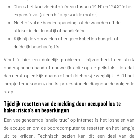
Check het koelvloeistofniveau tussen “MIN” en “MAX” in het
expansievat (alleen bij afgekoelde motor)
Meet of vul de bandenspanning tot de waarden uit de
sticker in de deurstijl of handleiding
Kijk bij de voorwielen of er geen kabel los bungelt of
duidelijk beschadigd is
Vindt je hier een duidelijk probleem – bijvoorbeeld een sterk
onderspannen band of nauwelijks olie op de peilstok – los dat
dan eerst op en kijk daarna of het driehoekje wegblijft. Blijft het
lampje terugkomen, dan is professionele diagnose de volgende
stap.
Tijdelijk resetten van de melding door accupool los te
halen: risico’s en beperkingen
Een veelgenoemde “snelle truc” op internet is het loshalen van
de accupolen om de boordcomputer te resetten en het lampje
uit te krijgen. Technisch gezien kan dit een deel van de