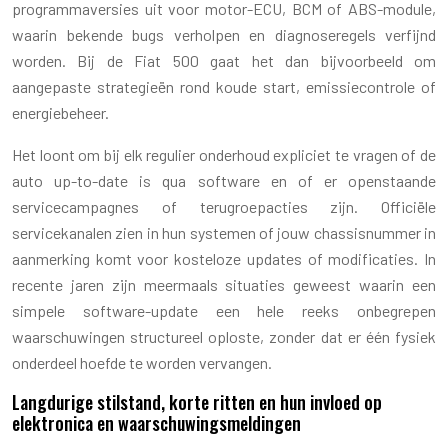
programmaversies uit voor motor-ECU, BCM of ABS-module,
waarin bekende bugs verholpen en diagnoseregels verfijnd
worden. Bij de Fiat 500 gaat het dan bijvoorbeeld om
aangepaste strategieën rond koude start, emissiecontrole of
energiebeheer.
Het loont om bij elk regulier onderhoud expliciet te vragen of de
auto up-to-date is qua software en of er openstaande
servicecampagnes of terugroepacties zijn. Officiële
servicekanalen zien in hun systemen of jouw chassisnummer in
aanmerking komt voor kosteloze updates of modificaties. In
recente jaren zijn meermaals situaties geweest waarin een
simpele software-update een hele reeks onbegrepen
waarschuwingen structureel oploste, zonder dat er één fysiek
onderdeel hoefde te worden vervangen.
Langdurige stilstand, korte ritten en hun invloed op
elektronica en waarschuwingsmeldingen