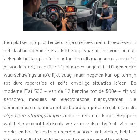
Een plotseling oplichtende oranje driehoek met uitroepteken in
het dashboard van je Fiat 500 zorgt vaak direct voor onrust.
Zeker als het lampje niet constant brandt, maar soms verschijnt
bij koude start, in de file of juist na een langere rit. Dit generieke
waarschuwingslampje lijkt vaag, maar negeren kan op termijn
tot dure reparaties of zelfs onveilige situaties leiden. De
moderne Fiat 500 – van de 1.2 benzine tot de 500e – zit vol
sensoren, modules en elektronische hulpsystemen. Die
communiceren continu met de boordcomputer en gebruiken dit
algemene storingslampje
zodra er iets niet klopt. Begrijpen
wat het symbool betekent, welke oorzaken typisch zijn per
model en hoe je gestructureerd diagnose laat stellen, helpt je
om verstandig te handelen in plaats van op gevoel te gokken.