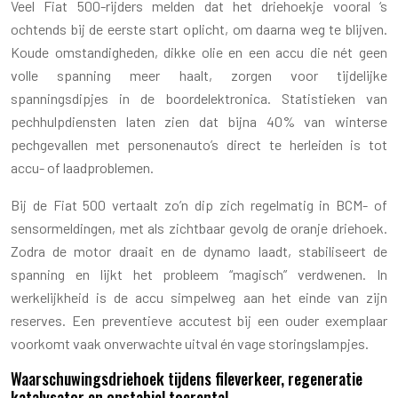
Veel Fiat 500-rijders melden dat het driehoekje vooral ‘s
ochtends bij de eerste start oplicht, om daarna weg te blijven.
Koude omstandigheden, dikke olie en een accu die nét geen
volle spanning meer haalt, zorgen voor tijdelijke
spanningsdipjes in de boordelektronica. Statistieken van
pechhulpdiensten laten zien dat bijna 40% van winterse
pechgevallen met personenauto’s direct te herleiden is tot
accu- of laadproblemen.
Bij de Fiat 500 vertaalt zo’n dip zich regelmatig in BCM- of
sensormeldingen, met als zichtbaar gevolg de oranje driehoek.
Zodra de motor draait en de dynamo laadt, stabiliseert de
spanning en lijkt het probleem “magisch” verdwenen. In
werkelijkheid is de accu simpelweg aan het einde van zijn
reserves. Een preventieve accutest bij een ouder exemplaar
voorkomt vaak onverwachte uitval én vage storingslampjes.
Waarschuwingsdriehoek tijdens fileverkeer, regeneratie
katalysator en onstabiel toerental