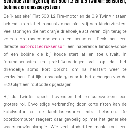
Bekende storingen bij fiat 500 1.2 en 0.9 TwinAir: sensoren,
bobines en emissiesysteem
De “klassieke” Fiat 500 1.2 Fire-motor en de 0.9 TwinAir staan
bekend als relatief robuust, maar niet vrij van kinderziektes.
Veel storingen die het oranje driehoekje activeren, zijn terug te
voeren op randcomponenten en sensoren. Denk aan een
defecte
, een haperende lambda-sonde
motoroliedruksensor
of een bobine die bij koude start af en toe uitvalt. In
forumdiscussies en praktijkervaringen valt op dat het
driehoekje soms kort oplicht, om na herstart weer te
verdwijnen. Dat lijkt onschuldig, maar in het geheugen van de
ECU blijft een foutcode opgeslagen.
Bij de TwinAir speelt bovendien het emissiesysteem een
grotere rol. Onvolledige verbranding door korte ritten kan de
katalysator en de lambdasensoren extra belasten. De
boordcomputer reageert daar gevoelig op met het generieke
waarschuwingslampje. Wie veel stadsritten maakt met een