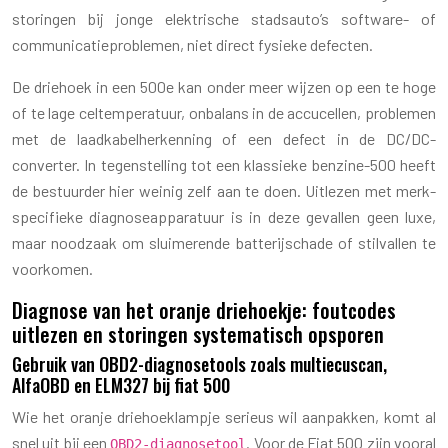
storingen bij jonge elektrische stadsauto’s software- of
communicatieproblemen, niet direct fysieke defecten.
De driehoek in een 500e kan onder meer wijzen op een te hoge
of te lage celtemperatuur, onbalans in de accucellen, problemen
met de laadkabelherkenning of een defect in de DC/DC-
converter. In tegenstelling tot een klassieke benzine-500 heeft
de bestuurder hier weinig zelf aan te doen. Uitlezen met merk-
specifieke diagnoseapparatuur is in deze gevallen geen luxe,
maar noodzaak om sluimerende batterijscha­de of stilvallen te
voorkomen.
Diagnose van het oranje driehoekje: foutcodes
uitlezen en storingen systematisch opsporen
Gebruik van OBD2-diagnosetools zoals multiecuscan,
AlfaOBD en ELM327 bij fiat 500
Wie het oranje driehoeklampje serieus wil aanpakken, komt al
snel uit bij een
. Voor de Fiat 500 zijn vooral
OBD2-diagnosetool