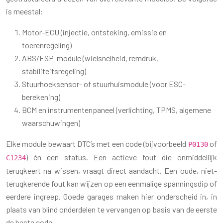
is meestal:
Motor-ECU (injectie, ontsteking, emissie en
toerenregeling)
ABS/ESP-module (wielsnelheid, remdruk,
stabiliteitsregeling)
Stuurhoeksensor- of stuurhuismodule (voor ESC-
berekening)
BCM en instrumentenpaneel (verlichting, TPMS, algemene
waarschuwingen)
Elke module bewaart DTC’s met een code (bijvoorbeeld
of
P0130
) én een status. Een actieve fout die onmiddellijk
C1234
terugkeert na wissen, vraagt direct aandacht. Een oude, niet-
terugkerende fout kan wijzen op een eenmalige spanningsdip of
eerdere ingreep. Goede garages maken hier onderscheid in, in
plaats van blind onderdelen te vervangen op basis van de eerste
de beste code.