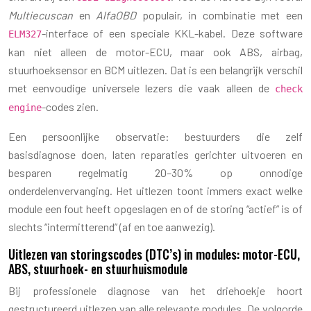
Multiecuscan
en
AlfaOBD
populair, in combinatie met een
-interface of een speciale KKL-kabel. Deze software
ELM327
kan niet alleen de motor-ECU, maar ook ABS, airbag,
stuurhoeksensor en BCM uitlezen. Dat is een belangrijk verschil
met eenvoudige universele lezers die vaak alleen de
check
-codes zien.
engine
Een persoonlijke observatie: bestuurders die zelf
basisdiagnose doen, laten reparaties gerichter uitvoeren en
besparen regelmatig 20–30% op onnodige
onderdelenvervanging. Het uitlezen toont immers exact welke
module een fout heeft opgeslagen en of de storing “actief” is of
slechts “intermitterend” (af en toe aanwezig).
Uitlezen van storingscodes (DTC’s) in modules: motor-ECU,
ABS, stuurhoek- en stuurhuismodule
Bij professionele diagnose van het driehoekje hoort
gestructureerd uitlezen van alle relevante modules. De volgorde