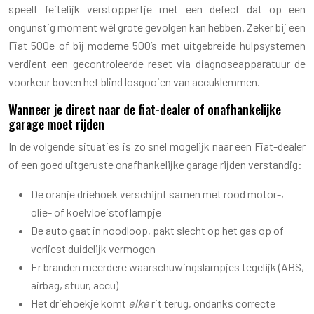
speelt feitelijk verstoppertje met een defect dat op een
ongunstig moment wél grote gevolgen kan hebben. Zeker bij een
Fiat 500e of bij moderne 500’s met uitgebreide hulpsystemen
verdient een gecontroleerde reset via diagnoseapparatuur de
voorkeur boven het blind losgooien van accuklemmen.
Wanneer je direct naar de fiat-dealer of onafhankelijke
garage moet rijden
In de volgende situaties is zo snel mogelijk naar een Fiat-dealer
of een goed uitgeruste onafhankelijke garage rijden verstandig:
De oranje driehoek verschijnt samen met rood motor-,
olie- of koelvloeistoflampje
De auto gaat in noodloop, pakt slecht op het gas op of
verliest duidelijk vermogen
Er branden meerdere waarschuwingslampjes tegelijk (ABS,
airbag, stuur, accu)
Het driehoekje komt
elke
rit terug, ondanks correcte