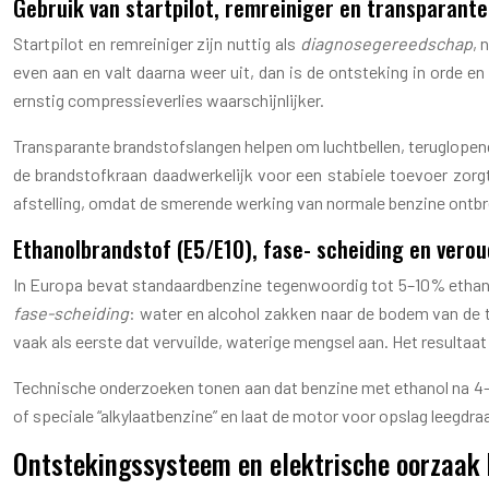
Gebruik van startpilot, remreiniger en transparant
Startpilot en remreiniger zijn nuttig als
diagnosegereedschap
, 
even aan en valt daarna weer uit, dan is de ontsteking in orde en
ernstig compressieverlies waarschijnlijker.
Transparante brandstofslangen helpen om luchtbellen, teruglopen
de brandstofkraan daadwerkelijk voor een stabiele toevoer zorgt
afstelling, omdat de smerende werking van normale benzine ontbr
Ethanolbrandstof (E5/E10), fase- scheiding en verou
In Europa bevat standaardbenzine tegenwoordig tot 5–10% ethanol (E
fase-scheiding
: water en alcohol zakken naar de bodem van de t
vaak als eerste dat vervuilde, waterige mengsel aan. Het resultaat
Technische onderzoeken tonen aan dat benzine met ethanol na 4–6
of speciale “alkylaatbenzine” en laat de motor voor opslag leegdr
Ontstekingssysteem en elektrische oorzaak b