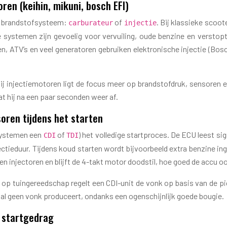
en (keihin, mikuni, bosch EFI)
ype brandstofsysteem:
of
. Bij klassieke scoo
carburateur
injectie
e systemen zijn gevoelig voor vervuiling, oude benzine en versto
sen, ATV’s en veel generatoren gebruiken elektronische injectie (Bo
ij injectiemotoren ligt de focus meer op brandstofdruk, sensoren 
aat hij na een paar seconden weer af.
oren tijdens het starten
 systemen een
of
) het volledige startproces. De ECU leest 
CDI
TDI
ctieduur. Tijdens koud starten wordt bijvoorbeeld extra benzine in
n injectoren en blijft de 4-takt motor doodstil, hoe goed de accu oo
 tuingereedschap regelt een CDI-unit de vonk op basis van de pick
maal geen vonk produceert, ondanks een ogenschijnlijk goede bougie.
t startgedrag