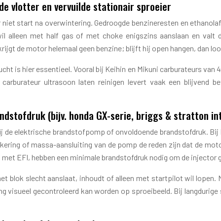
 vlotter en vervuilde stationair sproeier
r niet start na overwintering. Gedroogde benzineresten en ethanol
wil alleen met half gas of met choke enigszins aanslaan en valt 
krijgt de motor helemaal geen benzine; blijft hij open hangen, dan lo
cht is hier essentieel. Vooral bij Keihin en Mikuni carburateurs va
carburateur ultrasoon laten reinigen levert vaak een blijvend b
dstofdruk (bijv. honda GX-serie, briggs & stratton in
k bij de elektrische brandstofpomp of onvoldoende brandstofdruk. Bi
 zekering of massa-aansluiting van de pomp de reden zijn dat de mot
 met EFI, hebben een minimale brandstofdruk nodig om de injector g
 blok slecht aanslaat, inhoudt of alleen met startpilot wil lopen
ng visueel gecontroleerd kan worden op sproeibeeld. Bij langdurige