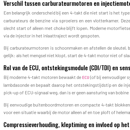
Verschil tussen carburateurmotoren en injectiemotor
Een belangrijk onderscheid bij een 4-takt die niet start is het t
carburateurs de benzine via sproeiers en een vlotterkamer. Dez
slecht start of alleen met choke blijft lopen. Moderne motorfiet
via de injector in het inlaattraject wordt gespoten.
Bij carburateurmotoren is schoonmaken en afstellen de sleutel, b
gelijk: als het mengsel niet klopt, start de 4-takt motor niet of sl
Rol van de ECU, ontstekingsmodule (CDI/TDI) en sens
Bij moderne 4-takt motoren bewaakt de
(of bij eenvoudiger
ECU
lambdasonde en bepaalt daarop het ontstekingstijdstip en de inje
pick-up of ECU-signaal weg, dan is er geen aansturing van bobine e
Bij eenvoudige buitenboordmotoren en compacte 4-takt blokken op
voor een situatie waarbij de motor alleen af en toe ploft of hele
Compressieverhouding, kleptiming en invloed op he