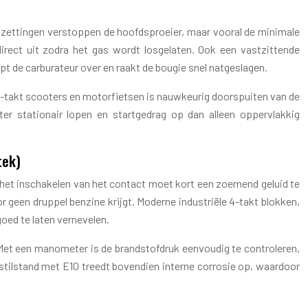
afzettingen verstoppen de hoofdsproeier, maar vooral de minimale
direct uit zodra het gas wordt losgelaten. Ook een vastzittende
opt de carburateur over en raakt de bougie snel natgeslagen.
n 4-takt scooters en motorfietsen is nauwkeurig doorspuiten van de
eter stationair lopen en startgedrag op dan alleen oppervlakkig
tek)
j het inschakelen van het contact moet kort een zoemend geluid te
or geen druppel benzine krijgt. Moderne industriële 4-takt blokken,
oed te laten vernevelen.
. Met een manometer is de brandstofdruk eenvoudig te controleren,
 stilstand met E10 treedt bovendien interne corrosie op, waardoor