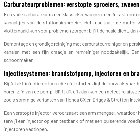
Carburateurproblemen: verstopte sproeiers, zwevende
Een vuile carburateur is een klassieker wanneer een 4-takt moto
kanaaltjes van de stationairsproeier. Het resultaat: de motor 
vlotternaald kan voor problemen zorgen: blijft de naald dicht, dan 
Demontage en grondige reiniging met carburateurreiniger en perslu
kanalen met een fijn draadje en remreiniger noodzakelijk. Een 
schoonmaken.
Injectiesystemen: brandstofpomp, injectoren en bran
Bij 4-takt injectiemotoren die niet starten, ligt de oorzaak vaa
horen zijn van de pomp. Blijft dit uit, dan kan een defect relais,
zoals sommige varianten van Honda GX en Briggs & Stratton Intek
Een verstopte injector veroorzaakt een arm mengsel, waardoor het
terwijl een injector op een testbank of met een pulserende voedi
injectoren vastlopen.