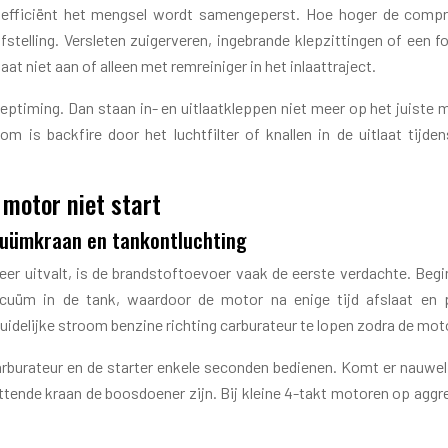
efficiënt het mengsel wordt samengeperst. Hoe hoger de compre
fstelling. Versleten zuigerveren, ingebrande klepzittingen of een 
at niet aan of alleen met remreiniger in het inlaattraject.
 kleptiming. Dan staan in- en uitlaatkleppen niet meer op het juist
m is backfire door het luchtfilter of knallen in de uitlaat tijde
motor niet start
acuümkraan en tankontluchting
er uitvalt, is de brandstoftoevoer vaak de eerste verdachte. Begi
vacuüm in de tank, waardoor de motor na enige tijd afslaat en 
idelijke stroom benzine richting carburateur te lopen zodra de mot
arburateur en de starter enkele seconden bedienen. Komt er nauwel
tende kraan de boosdoener zijn. Bij kleine 4-takt motoren op aggre