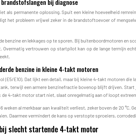
e brandstofslangen bij diagnose
niet als permanente oplossing. Spuit een kleine hoeveelheid remreinig
 ligt het probleem vrijwel zeker in de brandstoftoevoer of mengselv
de benzine en lekkages op te sporen. Bij buitenboordmotoren en sco
. Overmatig vertrouwen op startpilot kan op de lange termijn echt
eekt.
derde benzine in kleine 4-takt motoren
5/E10). Dat lijkt een detail, maar bij kleine 4-takt motoren die lang
ank, terwijl een armere benzinefractie bovenop blijft drijven. Star
: de 4-takt motor start niet, slaat onregelmatig aan of loopt extree
 weken al merkbaar aan kwaliteit verliest, zeker boven de 20 °C.
aaien. Daarmee vermindert de kans op verstopte sproeiers, corrodedi
ij slecht startende 4-takt motor