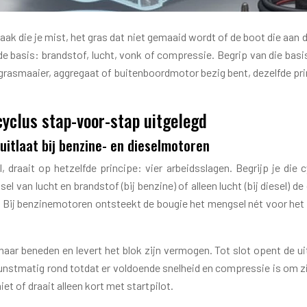
aak die je mist, het gras dat niet gemaaid wordt of de boot die aan de
de basis: brandstof, lucht, vonk of compressie. Begrip van die basi
, grasmaaier, aggregaat of buitenboordmotor bezig bent, dezelfde p
yclus stap-voor-stap uitgelegd
 uitlaat bij benzine- en dieselmotoren
 draait op hetzelfde principe: vier arbeidsslagen. Begrijp je die 
l van lucht en brandstof (bij benzine) of alleen lucht (bij diesel) de 
 Bij benzinemotoren ontsteekt de bougie het mengsel nét voor het 
 naar beneden en levert het blok zijn vermogen. Tot slot opent de ui
kunstmatig rond totdat er voldoende snelheid en compressie is om zi
t of draait alleen kort met startpilot.