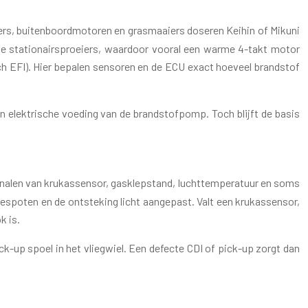
ters, buitenboordmotoren en grasmaaiers doseren Keihin of Mikuni
pte stationairsproeiers, waardoor vooral een warme 4-takt motor
sch EFI). Hier bepalen sensoren en de ECU exact hoeveel brandstof
en elektrische voeding van de brandstofpomp. Toch blijft de basis
signalen van krukassensor, gasklepstand, luchttemperatuur en soms
gespoten en de ontsteking licht aangepast. Valt een krukassensor,
k is.
-up spoel in het vliegwiel. Een defecte CDI of pick-up zorgt dan