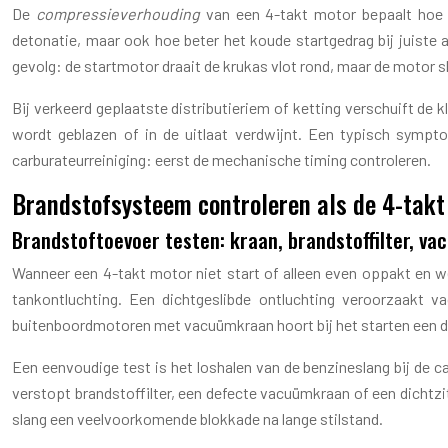
De
compressieverhouding
van een 4-takt motor bepaalt hoe 
detonatie, maar ook hoe beter het koude startgedrag bij juiste a
gevolg: de startmotor draait de krukas vlot rond, maar de motor sla
Bij verkeerd geplaatste distributieriem of ketting verschuift de
wordt geblazen of in de uitlaat verdwijnt. Een typisch symptoo
carburateurreiniging: eerst de mechanische timing controleren.
Brandstofsysteem controleren als de 4-takt 
Brandstoftoevoer testen: kraan, brandstoffilter, v
Wanneer een 4-takt motor niet start of alleen even oppakt en we
tankontluchting. Een dichtgeslibde ontluchting veroorzaakt 
buitenboordmotoren met vacuümkraan hoort bij het starten een du
Een eenvoudige test is het loshalen van de benzineslang bij de c
verstopt brandstoffilter, een defecte vacuümkraan of een dichtzit
slang een veelvoorkomende blokkade na lange stilstand.