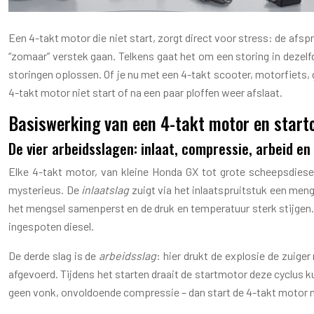
Een 4-takt motor die niet start, zorgt direct voor stress: de afspr
“zomaar” verstek gaan. Telkens gaat het om een storing in dezelf
storingen oplossen. Of je nu met een 4-takt scooter, motorfiets
4-takt motor niet start of na een paar ploffen weer afslaat.
Basiswerking van een 4-takt motor en startc
De vier arbeidsslagen: inlaat, compressie, arbeid en
Elke 4-takt motor, van kleine Honda GX tot grote scheepsdiesel,
mysterieus. De
inlaatslag
zuigt via het inlaatspruitstuk een mengse
het mengsel samenperst en de druk en temperatuur sterk stijgen.
ingespoten diesel.
De derde slag is de
arbeidsslag
: hier drukt de explosie de zuiger
afgevoerd. Tijdens het starten draait de startmotor deze cyclus 
geen vonk, onvoldoende compressie – dan start de 4-takt motor nie