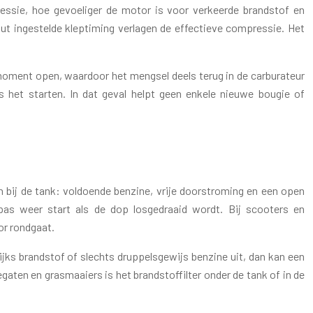
ssie, hoe gevoeliger de motor is voor verkeerde brandstof en
fout ingestelde kleptiming verlagen de effectieve compressie. Het
e moment open, waardoor het mengsel deels terug in de carburateur
ns het starten. In dat geval helpt geen enkele nieuwe bougie of
n bij de tank: voldoende benzine, vrije doorstroming en een open
pas weer start als de dop losgedraaid wordt. Bij scooters en
or rondgaat.
ijks brandstof of slechts druppelsgewijs benzine uit, dan kan een
gaten en grasmaaiers is het brandstoffilter onder de tank of in de