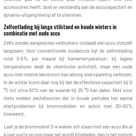
accessoires heeft, doet er verstandig aan de accucapaciteit en
dynamo-uitgang hierop af te stemmen.
Zelfontlading bij lange stilstand en koude winters in
combinatie met oude accu
Zelfs zonder aangesloten verbruikers ontlaadt een accu zichzelf
langzaam. Voor conventionele loodaccu’s ligt de zelfontlading
rond 3–5% per maand bij kamertemperatuur; bij lagere
temperaturen daalt de chemische activiteit, maar een oude
accu met interne lekstroom kan alsnog snel spanning verliezen.
In de winter komt daar nog bij dat de effectieve capaciteit bij 0
°C tot circa 50% van de waarde bij 25 °C kan dalen. Niet voor
niets melden pechdiensten dat in koude periodes het aantal
startproblemen bij brommobielen en auto’s met 30–50%
toeneemt.
Laat je de brommobiel 3–4 weken stil staan met een accu die al
4 jaar oud is en nog maar net wordt bijgeladen, dan is het logisch