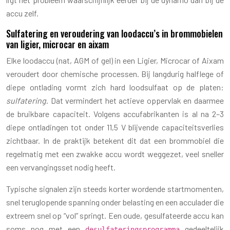
accu zelf.
Sulfatering en veroudering van loodaccu’s in brommobielen
van ligier, microcar en aixam
Elke loodaccu (nat, AGM of gel) in een Ligier, Microcar of Aixam
veroudert door chemische processen. Bij langdurig halflege of
diepe ontlading vormt zich hard lood­sulfaat op de platen:
sulfatering
. Dat vermindert het actieve oppervlak en daarmee
de bruikbare capaciteit. Volgens accufabrikanten is al na 2–3
diepe ontladingen tot onder 11,5 V blijvende capaciteitsverlies
zichtbaar. In de praktijk betekent dit dat een brommobiel die
regelmatig met een zwakke accu wordt weggezet, veel sneller
een vervangingsset nodig heeft.
Typische signalen zijn steeds korter wordende startmomenten,
snel teruglopende spanning onder belasting en een acculader die
extreem snel op “vol” springt. Een oude, gesulfateerde accu kan
soms nog met een
gedeeltelijk
desulfateringsprogramma