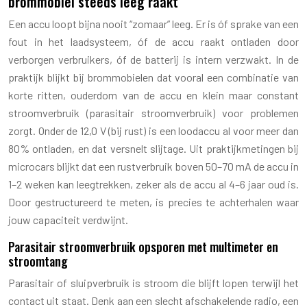
brommobiel steeds leeg raakt
Een accu loopt bijna nooit “zomaar” leeg. Er is óf sprake van een
fout in het laadsysteem, óf de accu raakt ontladen door
verborgen verbruikers, óf de batterij is intern verzwakt. In de
praktijk blijkt bij brommobielen dat vooral een combinatie van
korte ritten, ouderdom van de accu en klein maar constant
stroomverbruik (parasitair stroomverbruik) voor problemen
zorgt. Onder de 12,0 V (bij rust) is een loodaccu al voor meer dan
80% ontladen, en dat versnelt slijtage. Uit praktijkmetingen bij
microcars blijkt dat een rustverbruik boven 50–70 mA de accu in
1–2 weken kan leegtrekken, zeker als de accu al 4–6 jaar oud is.
Door gestructureerd te meten, is precies te achterhalen waar
jouw capaciteit verdwijnt.
Parasitair stroomverbruik opsporen met multimeter en
stroomtang
Parasitair of sluipverbruik is stroom die blijft lopen terwijl het
contact uit staat. Denk aan een slecht afschakelende radio, een