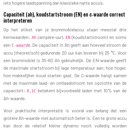
iets hogere laadspanning dan klassieke natte accu’s.
Capaciteit (ah), koudstartstroom (EN) en c‑waarde correct
interpreteren
Op het etiket van je brommobielaccu staan meestal drie
kernwaarden:
(ampère-uur),
(koudstartstroom) en soms
Ah
EN
een
. De capaciteit in Ah geeft aan hoeveel stroom de
C‑waarde
accu (theoretisch) gedurende 20 uur kan leveren bij 25 °C. Voor
een brommobiel is 35–60 Ah gebruikelijk. De EN-waarde geeft
de maximale startstroom bij lage temperatuur aan; hoe hoger,
hoe makkelijker koud starten gaat. De C‑waarde hangt samen
met de maximale laad- en ontlaadstroom ten opzichte van de
capaciteit;
betekent bijvoorbeeld laden met 10% van de
0,1C
Ah-waarde.
Voor praktische interpretatie is vooral van belang dat een
grotere Ah-waarde niet automatisch beter is. Een te grote accu
kan door de relatief kleine dynamo nooit volledig worden