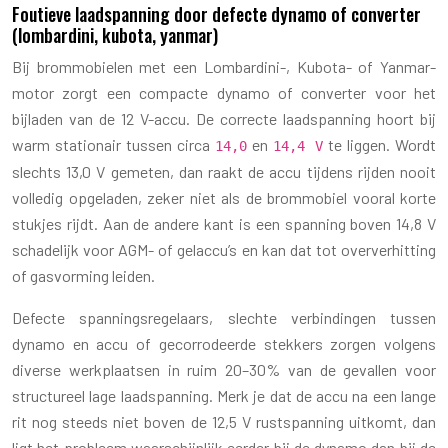
Foutieve laadspanning door defecte dynamo of converter
(lombardini, kubota, yanmar)
Bij brommobielen met een Lombardini-, Kubota- of Yanmar-
motor zorgt een compacte dynamo of converter voor het
bijladen van de 12 V-accu. De correcte laadspanning hoort bij
warm stationair tussen circa
en
te liggen. Wordt
14,0
14,4 V
slechts 13,0 V gemeten, dan raakt de accu tijdens rijden nooit
volledig opgeladen, zeker niet als de brommobiel vooral korte
stukjes rijdt. Aan de andere kant is een spanning boven 14,8 V
schadelijk voor AGM- of gelaccu’s en kan dat tot oververhitting
of gasvorming leiden.
Defecte spanningsregelaars, slechte verbindingen tussen
dynamo en accu of gecorrodeerde stekkers zorgen volgens
diverse werkplaatsen in ruim 20–30% van de gevallen voor
structureel lage laadspanning. Merk je dat de accu na een lange
rit nog steeds niet boven de 12,5 V rustspanning uitkomt, dan
ligt het probleem waarschijnlijk eerder bij de dynamo dan bij de