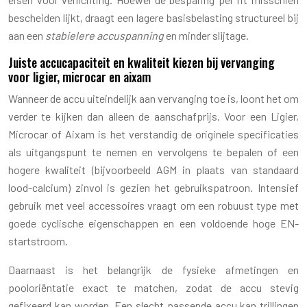
bescheiden lijkt, draagt een lagere basisbelasting structureel bij
aan een
stabielere accuspanning
en minder slijtage.
Juiste accucapaciteit en kwaliteit kiezen bij vervanging
voor ligier, microcar en aixam
Wanneer de accu uiteindelijk aan vervanging toe is, loont het om
verder te kijken dan alleen de aanschafprijs. Voor een Ligier,
Microcar of Aixam is het verstandig de originele specificaties
als uitgangspunt te nemen en vervolgens te bepalen of een
hogere kwaliteit (bijvoorbeeld AGM in plaats van standaard
lood-calcium) zinvol is gezien het gebruikspatroon. Intensief
gebruik met veel accessoires vraagt om een robuust type met
goede cyclische eigenschappen en een voldoende hoge EN-
startstroom.
Daarnaast is het belangrijk de fysieke afmetingen en
pooloriëntatie exact te matchen, zodat de accu stevig
gefixeerd kan worden. Een slecht passende accu kan trillingen