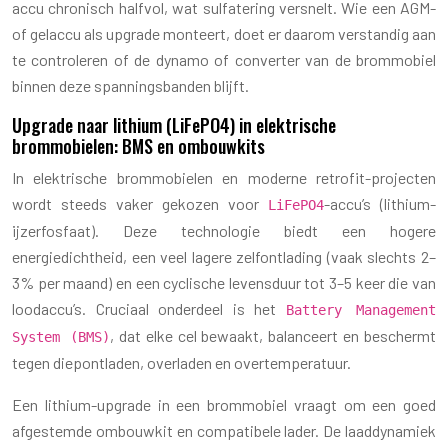
accu chronisch halfvol, wat sulfatering versnelt. Wie een AGM-
of gelaccu als upgrade monteert, doet er daarom verstandig aan
te controleren of de dynamo of converter van de brommobiel
binnen deze spanningsbanden blijft.
Upgrade naar lithium (LiFePO4) in elektrische
brommobielen: BMS en ombouwkits
In elektrische brommobielen en moderne retrofit-projecten
wordt steeds vaker gekozen voor
-accu’s (lithium-
LiFePO4
ijzerfosfaat). Deze technologie biedt een hogere
energiedichtheid, een veel lagere zelfontlading (vaak slechts 2–
3% per maand) en een cyclische levensduur tot 3–5 keer die van
loodaccu’s. Cruciaal onderdeel is het
Battery Management
, dat elke cel bewaakt, balanceert en beschermt
System (BMS)
tegen diepontladen, overladen en overtemperatuur.
Een lithium-upgrade in een brommobiel vraagt om een goed
afgestemde ombouwkit en compatibele lader. De laaddynamiek