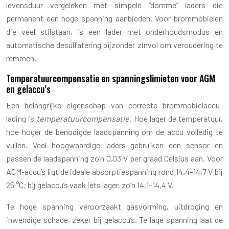
levensduur vergeleken met simpele “domme” laders die
permanent een hoge spanning aanbieden. Voor brommobielen
die veel stilstaan, is een lader met onderhoudsmodus en
automatische desulfatering bijzonder zinvol om veroudering te
remmen.
Temperatuurcompensatie en spanningslimieten voor AGM
en gelaccu’s
Een belangrijke eigenschap van correcte brommobielaccu-
lading is
temperatuurcompensatie
. Hoe lager de temperatuur,
hoe hoger de benodigde laadspanning om de accu volledig te
vullen. Veel hoogwaardige laders gebruiken een sensor en
passen de laadspanning zo’n 0,03 V per graad Celsius aan. Voor
AGM-accu’s ligt de ideale absorptiespanning rond 14,4–14,7 V bij
25 °C; bij gelaccu’s vaak iets lager, zo’n 14,1–14,4 V.
Te hoge spanning veroorzaakt gasvorming, uitdroging en
inwendige schade, zeker bij gelaccu’s. Te lage spanning laat de