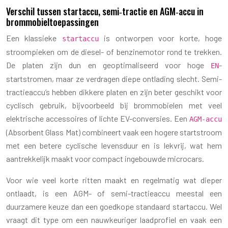
Verschil tussen startaccu, semi‑tractie en AGM‑accu in
brommobieltoepassingen
Een klassieke
is ontworpen voor korte, hoge
startaccu
stroompieken om de diesel- of benzinemotor rond te trekken.
De platen zijn dun en geoptimaliseerd voor hoge
-
EN
startstromen, maar ze verdragen diepe ontlading slecht. Semi-
tractieaccu’s hebben dikkere platen en zijn beter geschikt voor
cyclisch gebruik, bijvoorbeeld bij brommobielen met veel
elektrische accessoires of lichte EV-conversies. Een
AGM-accu
(Absorbent Glass Mat) combineert vaak een hogere startstroom
met een betere cyclische levensduur en is lekvrij, wat hem
aantrekkelijk maakt voor compact ingebouwde microcars.
Voor wie veel korte ritten maakt en regelmatig wat dieper
ontlaadt, is een AGM- of semi-tractieaccu meestal een
duurzamere keuze dan een goedkope standaard startaccu. Wel
vraagt dit type om een nauwkeuriger laadprofiel en vaak een