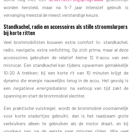
worden hersteld, maar na 5–7 jaar intensief gebruik is
vervanging meestal de meest verstandige keuze.
Standkachel, radio en accessoires als stille stroomslurpers
bij korte ritten
Veel brommobilisten bouwen extra comfort in: standkachel,
radio, navigatie, extra verlichting. Op zich prima, maar al deze
accessoires gebruiken de relatief kleine 12 V-accu van een
microcar. Een standkachel kan tijdens opwarmen gemakkelijk
10–20 A trekken; bij een korte rit van 10 minuten krijgt de
dynamo die energie nauwelijks terug in de accu. Het gevolg is
een
negatieve energiebalans
: na verloop van tijd zakt de
spanning en start de brommobiel slechter.
Een praktische vuistregel: wordt de brommobiel voornamelijk
voor korte stadsritjes gebruikt, dan is het raadzaam grote
verbruikers alleen te gebruiken als de motor draait, en bij
voorkeur pas na de eerste paar minuten rijden. Wie veel