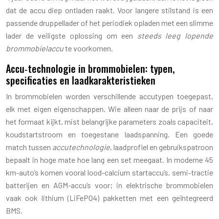
dat de accu diep ontladen raakt. Voor langere stilstand is een
passende druppellader of het periodiek opladen met een slimme
lader de veiligste oplossing om een
steeds leeg lopende
brommobielaccu
te voorkomen.
Accu‑technologie in brommobielen: typen,
specificaties en laadkarakteristieken
In brommobielen worden verschillende accutypen toegepast,
elk met eigen eigenschappen. Wie alleen naar de prijs of naar
het formaat kijkt, mist belangrijke parameters zoals capaciteit,
koudstartstroom en toegestane laadspanning. Een goede
match tussen
accutechnologie
, laadprofiel en gebruikspatroon
bepaalt in hoge mate hoe lang een set meegaat. In moderne 45
km-auto’s komen vooral lood-calcium startaccu’s, semi-tractie
batterijen en AGM-accu’s voor; in elektrische brommobielen
vaak ook lithium (LiFePO4) pakketten met een geïntegreerd
BMS.