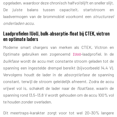
opgeladen, waardoor deze chronisch halfvol blijft en sneller slijt.
De juiste balans tussen capaciteit, startstroom en
laadvermogen van de brommobiel voorkomt een
structureel
onderladen accu
.
Laadprofielen IUoU, bulk‑absorptie‑float bij CTEK, victron
en optimate laders
Moderne smart chargers van merken als CTEK, Victron en
Optimate gebruiken een zogenoemd
-laadprofiel. In de
IUoU
bulkfase
wordt de accu met constante stroom geladen tot de
spanning een ingestelde drempel bereikt (bijvoorbeeld 14,4 V).
Vervolgens houdt de lader in de
absorptiefase
de spanning
constant, terwijl de stroom geleidelijk afneemt. Zodra de accu
vrijwel vol is, schakelt de lader naar de
floatfase
, waarin de
spanning rond 13,5–13,8 V wordt gehouden om de accu 100% vol
te houden zonder overladen.
Dit meertraps-karakter zorgt voor tot wel 20–30% langere