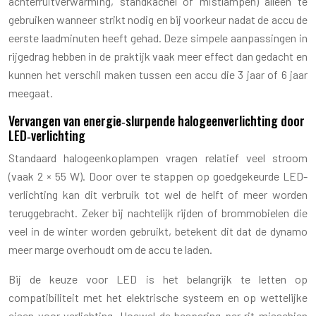
achterruitverwarming, standkachel of mistlampen) alleen te
gebruiken wanneer strikt nodig en bij voorkeur nadat de accu de
eerste laadminuten heeft gehad. Deze simpele aanpassingen in
rijgedrag hebben in de praktijk vaak meer effect dan gedacht en
kunnen het verschil maken tussen een accu die 3 jaar of 6 jaar
meegaat.
Vervangen van energie‑slurpende halogeenverlichting door
LED‑verlichting
Standaard halogeenkoplampen vragen relatief veel stroom
(vaak 2 × 55 W). Door over te stappen op goedgekeurde LED-
verlichting kan dit verbruik tot wel de helft of meer worden
teruggebracht. Zeker bij nachtelijk rijden of brommobielen die
veel in de winter worden gebruikt, betekent dit dat de dynamo
meer marge overhoudt om de accu te laden.
Bij de keuze voor LED is het belangrijk te letten op
compatibiliteit met het elektrische systeem en op wettelijke
eisen voor verlichting. Hoewel de besparing per rit misschien