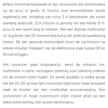
defect instrumentenpaneel of een accessoire die rechtstreeks
op de accu is gezet. In forums over brommobielen wordt
regelmatig een ontlading van circa 3 A beschreven die soms
urenlang aanhoudt. Zo’n stroom is genoeg om een kleine 12 V-
accu in een nacht leeg te trekken. Met een digitale multimeter
of, nog beter, een DC-stroomtang kun je dit verbruik nauwkeurig
meten. Bij een gezonde brommobiel hoort de ruststroom na
enkele minuten “inslapen” van de elektronica vaak tussen 20 en
50 mA te liggen.
Het opsporen gaat stapsgewijs: eerst de minpool los,
multimeter in serie, vervolgens zekering voor zekering trekken
tot de stroom sterk inzakt. Zo wordt duidelijk in welke groep
het lek zit. Dit proces lijkt misschien tijdrovend, maar bespaart
vaak de kosten van een overbodige accuvervanging. Een
consistent te hoge ruststroom
wijst vrijwel altijd op een
elektrische storing, niet op een slechte accu.