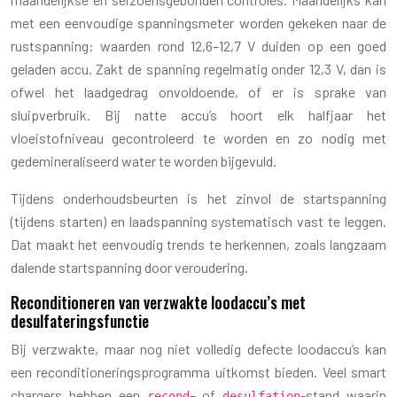
met een eenvoudige spanningsmeter worden gekeken naar de
rustspanning: waarden rond 12,6–12,7 V duiden op een goed
geladen accu. Zakt de spanning regelmatig onder 12,3 V, dan is
ofwel het laadgedrag onvoldoende, of er is sprake van
sluipverbruik. Bij natte accu’s hoort elk halfjaar het
vloeistofniveau gecontroleerd te worden en zo nodig met
gedemineraliseerd water te worden bijgevuld.
Tijdens onderhoudsbeurten is het zinvol de startspanning
(tijdens starten) en laadspanning systematisch vast te leggen.
Dat maakt het eenvoudig trends te herkennen, zoals langzaam
dalende startspanning door veroudering.
Reconditioneren van verzwakte loodaccu’s met
desulfateringsfunctie
Bij verzwakte, maar nog niet volledig defecte loodaccu’s kan
een reconditioneringsprogramma uitkomst bieden. Veel smart
chargers hebben een
– of
-stand waarin
recond
desulfation