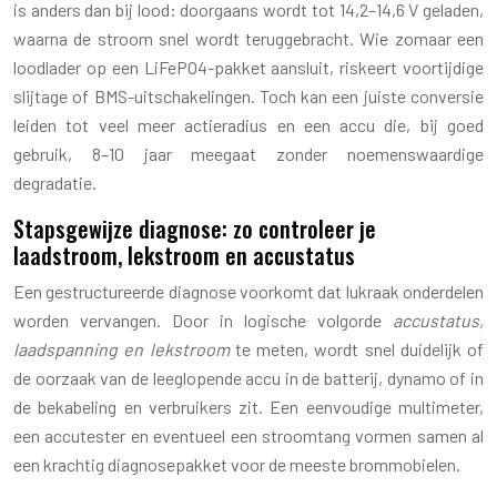
is anders dan bij lood: doorgaans wordt tot 14,2–14,6 V geladen,
waarna de stroom snel wordt teruggebracht. Wie zomaar een
loodlader op een LiFePO4-pakket aansluit, riskeert voortijdige
slijtage of BMS-uitschakelingen. Toch kan een juiste conversie
leiden tot veel meer actieradius en een accu die, bij goed
gebruik, 8–10 jaar meegaat zonder noemenswaardige
degradatie.
Stapsgewijze diagnose: zo controleer je
laadstroom, lekstroom en accustatus
Een gestructureerde diagnose voorkomt dat lukraak onderdelen
worden vervangen. Door in logische volgorde
accustatus,
laadspanning en lekstroom
te meten, wordt snel duidelijk of
de oorzaak van de leeglopende accu in de batterij, dynamo of in
de bekabeling en verbruikers zit. Een eenvoudige multimeter,
een accutester en eventueel een stroomtang vormen samen al
een krachtig diagnosepakket voor de meeste brommobielen.