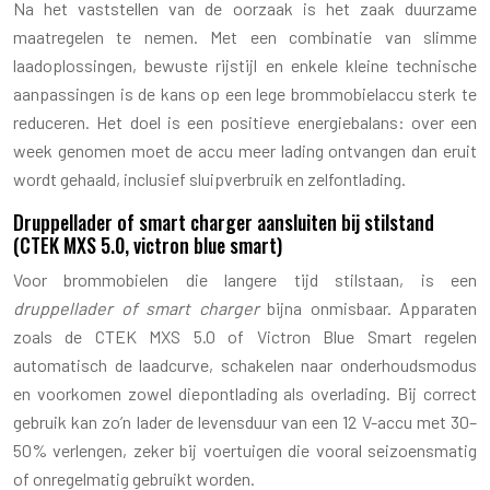
Na het vaststellen van de oorzaak is het zaak duurzame
maatregelen te nemen. Met een combinatie van slimme
laadoplossingen, bewuste rijstijl en enkele kleine technische
aanpassingen is de kans op een lege brommobielaccu sterk te
reduceren. Het doel is een positieve energiebalans: over een
week genomen moet de accu meer lading ontvangen dan eruit
wordt gehaald, inclusief sluipverbruik en zelfontlading.
Druppellader of smart charger aansluiten bij stilstand
(CTEK MXS 5.0, victron blue smart)
Voor brommobielen die langere tijd stilstaan, is een
druppellader of smart charger
bijna onmisbaar. Apparaten
zoals de CTEK MXS 5.0 of Victron Blue Smart regelen
automatisch de laadcurve, schakelen naar onderhoudsmodus
en voorkomen zowel diepontlading als overlading. Bij correct
gebruik kan zo’n lader de levensduur van een 12 V-accu met 30–
50% verlengen, zeker bij voertuigen die vooral seizoensmatig
of onregelmatig gebruikt worden.