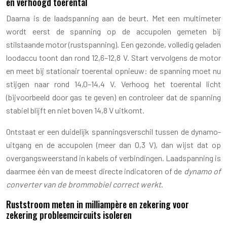
en verhoogd toerental
Daarna is de laadspanning aan de beurt. Met een multimeter
wordt eerst de spanning op de accupolen gemeten bij
stilstaande motor (rustspanning). Een gezonde, volledig geladen
loodaccu toont dan rond 12,6–12,8 V. Start vervolgens de motor
en meet bij stationair toerental opnieuw: de spanning moet nu
stijgen naar rond 14,0–14,4 V. Verhoog het toerental licht
(bijvoorbeeld door gas te geven) en controleer dat de spanning
stabiel blijft en niet boven 14,8 V uitkomt.
Ontstaat er een duidelijk spanningsverschil tussen de dynamo-
uitgang en de accupolen (meer dan 0,3 V), dan wijst dat op
overgangsweerstand in kabels of verbindingen. Laadspanning is
daarmee één van de meest directe indicatoren of de
dynamo of
converter van de brommobiel correct werkt
.
Ruststroom meten in milliampère en zekering voor
zekering probleemcircuits isoleren