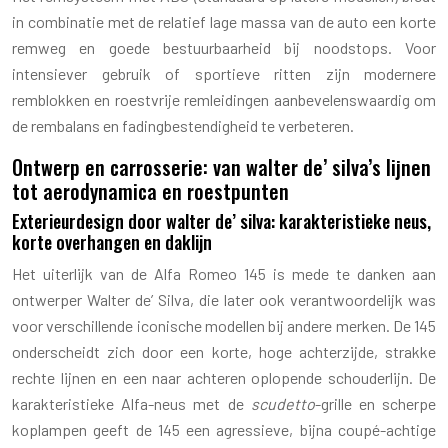
in combinatie met de relatief lage massa van de auto een korte
remweg en goede bestuurbaarheid bij noodstops. Voor
intensiever gebruik of sportieve ritten zijn modernere
remblokken en roestvrije remleidingen aanbevelenswaardig om
de rembalans en fadingbestendigheid te verbeteren.
Ontwerp en carrosserie: van walter de’ silva’s lijnen
tot aerodynamica en roestpunten
Exterieurdesign door walter de’ silva: karakteristieke neus,
korte overhangen en daklijn
Het uiterlijk van de Alfa Romeo 145 is mede te danken aan
ontwerper Walter de’ Silva, die later ook verantwoordelijk was
voor verschillende iconische modellen bij andere merken. De 145
onderscheidt zich door een korte, hoge achterzijde, strakke
rechte lijnen en een naar achteren oplopende schouderlijn. De
karakteristieke Alfa-neus met de
scudetto
-grille en scherpe
koplampen geeft de 145 een agressieve, bijna coupé-achtige