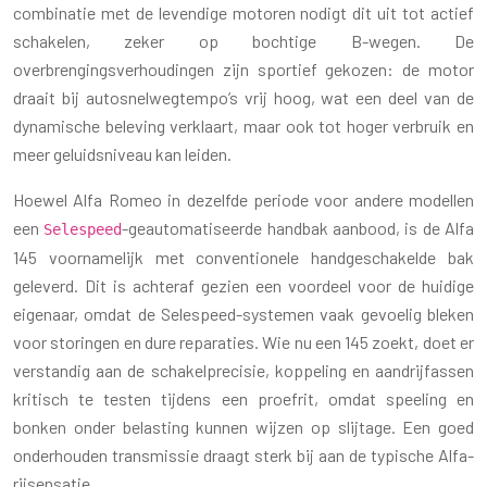
combinatie met de levendige motoren nodigt dit uit tot actief
schakelen, zeker op bochtige B-wegen. De
overbrengingsverhoudingen zijn sportief gekozen: de motor
draait bij autosnelwegtempo’s vrij hoog, wat een deel van de
dynamische beleving verklaart, maar ook tot hoger verbruik en
meer geluidsniveau kan leiden.
Hoewel Alfa Romeo in dezelfde periode voor andere modellen
een
-geautomatiseerde handbak aanbood, is de Alfa
Selespeed
145 voornamelijk met conventionele handgeschakelde bak
geleverd. Dit is achteraf gezien een voordeel voor de huidige
eigenaar, omdat de Selespeed-systemen vaak gevoelig bleken
voor storingen en dure reparaties. Wie nu een 145 zoekt, doet er
verstandig aan de schakelprecisie, koppeling en aandrijfassen
kritisch te testen tijdens een proefrit, omdat speeling en
bonken onder belasting kunnen wijzen op slijtage. Een goed
onderhouden transmissie draagt sterk bij aan de typische Alfa-
rijsensatie.