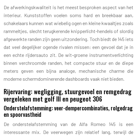
De afwerkingskwaliteit is het meest besproken aspect van het
interieur. Kunststoffen voelen soms hard en breekbaar aan,
schakelaars kunnen wat wiebelig ogen en kleine kwaaltjes zoals
rammeltjes, slecht terugkerende knipperlicht-hendels of slordig
afgewerkte randen zijn geen uitzondering. Toch biedt de 145 iets
dat veel degelijker ogende rivalen missen: een gevoel dat je in
een echte rijdersauto zit. De wit-groene instrumentverlichting
binnen verchroomde randen, het compacte stuur en de diepe
meters geven een bijna analoge, mechanische charme die
moderne schermdominerende dashboards vaak niet bieden.
Rijervaring: wegligging, stuurgevoel en remgedrag
vergeleken met golf III en peugeot 306
Onderstelafstemming: veer-dempercombinaties, rolgedrag
en spoorvastheid
De onderstelafstemming van de Alfa Romeo 145 is een
interessante mix. De veerwegen zijn relatief lang, terwijl de