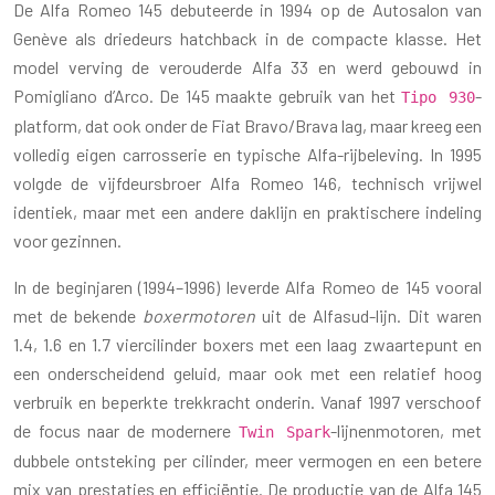
De Alfa Romeo 145 debuteerde in 1994 op de Autosalon van
Genève als driedeurs hatchback in de compacte klasse. Het
model verving de verouderde Alfa 33 en werd gebouwd in
Pomigliano d’Arco. De 145 maakte gebruik van het
-
Tipo 930
platform, dat ook onder de Fiat Bravo/Brava lag, maar kreeg een
volledig eigen carrosserie en typische Alfa-rijbeleving. In 1995
volgde de vijfdeursbroer Alfa Romeo 146, technisch vrijwel
identiek, maar met een andere daklijn en praktischere indeling
voor gezinnen.
In de beginjaren (1994–1996) leverde Alfa Romeo de 145 vooral
met de bekende
boxermotoren
uit de Alfasud-lijn. Dit waren
1.4, 1.6 en 1.7 viercilinder boxers met een laag zwaartepunt en
een onderscheidend geluid, maar ook met een relatief hoog
verbruik en beperkte trekkracht onderin. Vanaf 1997 verschoof
de focus naar de modernere
-lijnenmotoren, met
Twin Spark
dubbele ontsteking per cilinder, meer vermogen en een betere
mix van prestaties en efficiëntie. De productie van de Alfa 145