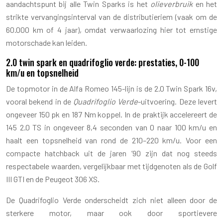
aandachtspunt bij alle Twin Sparks is het
olieverbruik
en het
strikte vervangingsinterval van de distributieriem (vaak om de
60.000 km of 4 jaar), omdat verwaarlozing hier tot ernstige
motorschade kan leiden.
2.0 twin spark en quadrifoglio verde: prestaties, 0-100
km/u en topsnelheid
De topmotor in de Alfa Romeo 145-lijn is de 2.0 Twin Spark 16v,
vooral bekend in de
Quadrifoglio Verde
-uitvoering. Deze levert
ongeveer 150 pk en 187 Nm koppel. In de praktijk accelereert de
145 2.0 TS in ongeveer 8,4 seconden van 0 naar 100 km/u en
haalt een topsnelheid van rond de 210–220 km/u. Voor een
compacte hatchback uit de jaren ’90 zijn dat nog steeds
respectabele waarden, vergelijkbaar met tijdgenoten als de Golf
III GTI en de Peugeot 306 XS.
De Quadrifoglio Verde onderscheidt zich niet alleen door de
sterkere motor, maar ook door sportievere