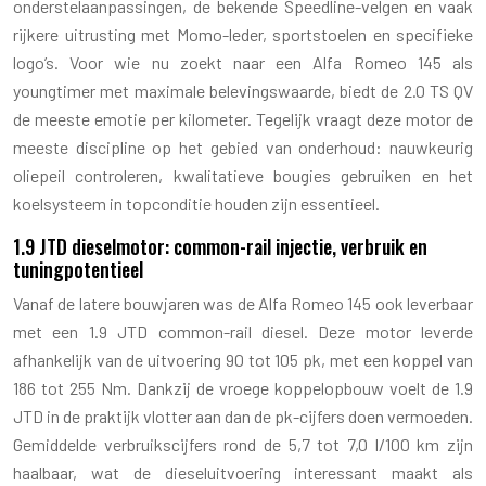
onderstelaanpassingen, de bekende Speedline-velgen en vaak
rijkere uitrusting met Momo-leder, sportstoelen en specifieke
logo’s. Voor wie nu zoekt naar een Alfa Romeo 145 als
youngtimer met maximale belevingswaarde, biedt de 2.0 TS QV
de meeste emotie per kilometer. Tegelijk vraagt deze motor de
meeste discipline op het gebied van onderhoud: nauwkeurig
oliepeil controleren, kwalitatieve bougies gebruiken en het
koelsysteem in topconditie houden zijn essentieel.
1.9 JTD dieselmotor: common-rail injectie, verbruik en
tuningpotentieel
Vanaf de latere bouwjaren was de Alfa Romeo 145 ook leverbaar
met een 1.9 JTD common-rail diesel. Deze motor leverde
afhankelijk van de uitvoering 90 tot 105 pk, met een koppel van
186 tot 255 Nm. Dankzij de vroege koppelopbouw voelt de 1.9
JTD in de praktijk vlotter aan dan de pk-cijfers doen vermoeden.
Gemiddelde verbruikscijfers rond de 5,7 tot 7,0 l/100 km zijn
haalbaar, wat de dieseluitvoering interessant maakt als