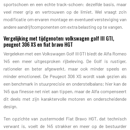
sportschoen en een echte track-schoen: dezelfde basis, maar
veel meer grip en vertrouwen op de limiet. Wel vraagt zo’n
modificatie om ervaren montage en eventueel versteviging van
andere aandrijfcomponenten om extra belasting op te vangen.
Vergelijking met tijdgenoten: volkswagen golf III GTI,
peugeot 306 XS en fiat bravo HGT
Vergeleken met een Volkswagen Golf III GTI biedt de Alfa Romeo
145 een meer uitgesproken rijbeleving. De Golf is rustiger,
rationeler en beter afgewerkt, maar ook minder speels en
minder emotioneel. De Peugeot 306 XS wordt vaak gezien als
een benchmark in stuurprecisie en onderstelbalans; hier kan de
145 qua finesse net niet aan tippen, maar de Alfa compenseert
dit deels met zijn karaktervolle motoren en onderscheidende
design.
Ten opzichte van zustermodel Fiat Bravo HGT, dat technisch
verwant is, voelt de 145 strakker en meer op de bestuurder