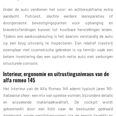
Onder de auto verdienen het voor- en achtersubframe extra
aandacht. Putroest, slechte eerdere lasreparaties of
doorgeroeste bevestigingspunten voor ophanging en
brandstofleidingen kunnen tot kostbare herstellingen leiden.
Tijdens een aankoopkeuring is het daarom verstandig de auto
op een brug uitvoerig te inspecteren. Een relatief roestvrij
exemplaar met cosmetische gebreken is op termijn vaak een
betere investering dan een optisch nette auto met verborgen
structurele corrosie.
Interieur, ergonomie en uitrustingsniveaus van de
alfa romeo 145
Het interieur van de Alfa Romeo 145 ademt typisch jaren ’90-
Italiaanse sfeer: een mix van speelse vormen, bijzondere details
en wisselende materiaalkwaliteit. De cockpit wordt
gekenmerkt door een licht naar de bestuurder gedraaid
dashboard, ronde ventilatieroosters (na de eerste facelift) en