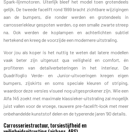
Spark-lijnmotoren. Uiterlijk bleef het model toen grotendeels
gelijk. De tweede facelift rond 1999 bracht zichtbare wijzigingen
aan de bumpers, die ronder werden en grotendeels in
carrosseriekleur gespoten werden, op een smalle zwarte streep
na. Ook werden de koplampen en achterlichten subtiel
hertekend en kreeg de voorzijde een modernere uitstraling.
Voor jou als koper is het nuttig te weten dat latere modellen
vaak beter zijn uitgerust qua veiligheid en comfort, én
profiteren van detailverbeteringen in het interieur. De
Quadrifoglio Verde- en Junior-uitvoeringen kregen eigen
bumpers, zijskirts en soms speciale kleuren of striping,
waardoor deze versies visueel nog uitgesprokener zijn. Wie een
Alfa 145 zoekt met maximale klassieker-uitstraling zal mogelijk
juist vallen voor de vroege, rauwere pre-facelift-look met meer
onbehandelde kunststof delen en de typerende jaren ’90 details.
Carrosseriestructuur, torsiestijfheid en
veiligheidsuitrusting (airbags, ABS)