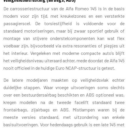
De carrosseriestructuur van de Alfa Romeo 145 is in de basis
modern voor zijn tijd, met kreukelzones en een versterkte
passagierscel. De torsiestijfheid is voldoende voor de
standaard motoriseringen, maar bij zwaar sportief gebruik of
montage van stijvere onderstelcomponenten kan wat flex
voelbaar zijn, bijvoorbeeld via extra resonanties of piepjes uit
het interieur. Vergeleken met moderne compacte auto’s blijft
het veiligheidsniveau uiteraard achter, mede doordat de Alfa 145
nooit officieel in de huidige Euro NCAP-structuur is getest.
De latere modeljaren maakten op veiligheidsvlak echter
duidelijke stappen. Waar vroege uitvoeringen soms slechts
over een bestuurdersairbag beschikten en ABS optioneel was,
kregen modellen na de tweede facelift standaard twee
frontairbags, zijairbags en ABS. Mistlampen waren bij de
meeste versies standaard, met uitzondering van enkele
basisuitvoeringen. Voor hedendaags gebruik is een late 145 met