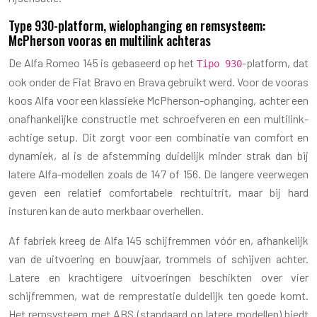
Type 930-platform, wielophanging en remsysteem:
McPherson vooras en multilink achteras
De Alfa Romeo 145 is gebaseerd op het
-platform, dat
Tipo 930
ook onder de Fiat Bravo en Brava gebruikt werd. Voor de vooras
koos Alfa voor een klassieke McPherson-ophanging, achter een
onafhankelijke constructie met schroefveren en een multilink-
achtige setup. Dit zorgt voor een combinatie van comfort en
dynamiek, al is de afstemming duidelijk minder strak dan bij
latere Alfa-modellen zoals de 147 of 156. De langere veerwegen
geven een relatief comfortabele rechtuitrit, maar bij hard
insturen kan de auto merkbaar overhellen.
Af fabriek kreeg de Alfa 145 schijfremmen vóór en, afhankelijk
van de uitvoering en bouwjaar, trommels of schijven achter.
Latere en krachtigere uitvoeringen beschikten over vier
schijfremmen, wat de remprestatie duidelijk ten goede komt.
Het remsysteem met ABS (standaard op latere modellen) biedt