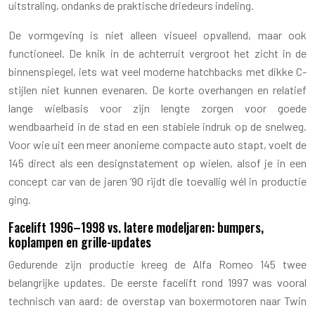
uitstraling, ondanks de praktische driedeurs indeling.
De vormgeving is niet alleen visueel opvallend, maar ook
functioneel. De knik in de achterruit vergroot het zicht in de
binnenspiegel, iets wat veel moderne hatchbacks met dikke C-
stijlen niet kunnen evenaren. De korte overhangen en relatief
lange wielbasis voor zijn lengte zorgen voor goede
wendbaarheid in de stad en een stabiele indruk op de snelweg.
Voor wie uit een meer anonieme compacte auto stapt, voelt de
145 direct als een designstatement op wielen, alsof je in een
concept car van de jaren ’90 rijdt die toevallig wél in productie
ging.
Facelift 1996–1998 vs. latere modeljaren: bumpers,
koplampen en grille-updates
Gedurende zijn productie kreeg de Alfa Romeo 145 twee
belangrijke updates. De eerste facelift rond 1997 was vooral
technisch van aard: de overstap van boxermotoren naar Twin