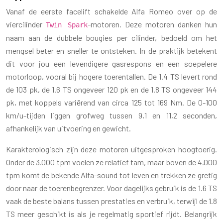
Vanaf de eerste facelift schakelde Alfa Romeo over op de
viercilinder
-motoren. Deze motoren danken hun
Twin Spark
naam aan de dubbele bougies per cilinder, bedoeld om het
mengsel beter en sneller te ontsteken. In de praktijk betekent
dit voor jou een levendigere gasrespons en een soepelere
motorloop, vooral bij hogere toerentallen. De 1.4 TS levert rond
de 103 pk, de 1.6 TS ongeveer 120 pk en de 1.8 TS ongeveer 144
pk, met koppels variërend van circa 125 tot 169 Nm. De 0-100
km/u-tijden liggen grofweg tussen 9,1 en 11,2 seconden,
afhankelijk van uitvoering en gewicht.
Karakterologisch zijn deze motoren uitgesproken hoogtoerig.
Onder de 3.000 tpm voelen ze relatief tam, maar boven de 4.000
tpm komt de bekende Alfa-sound tot leven en trekken ze gretig
door naar de toerenbegrenzer. Voor dagelijks gebruik is de 1.6 TS
vaak de beste balans tussen prestaties en verbruik, terwijl de 1.8
TS meer geschikt is als je regelmatig sportief rijdt. Belangrijk