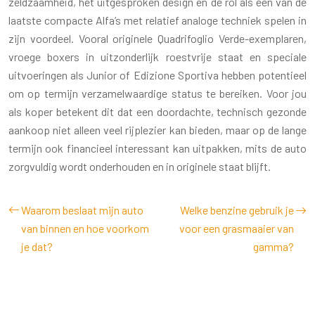
zeldzaamheid, het uitgesproken design en de rol als een van de
laatste compacte Alfa’s met relatief analoge techniek spelen in
zijn voordeel. Vooral originele Quadrifoglio Verde-exemplaren,
vroege boxers in uitzonderlijk roestvrije staat en speciale
uitvoeringen als Junior of Edizione Sportiva hebben potentieel
om op termijn verzamelwaardige status te bereiken. Voor jou
als koper betekent dit dat een doordachte, technisch gezonde
aankoop niet alleen veel rijplezier kan bieden, maar op de lange
termijn ook financieel interessant kan uitpakken, mits de auto
zorgvuldig wordt onderhouden en in originele staat blijft.
Waarom beslaat mijn auto
Welke benzine gebruik je
van binnen en hoe voorkom
voor een grasmaaier van
je dat?
gamma?