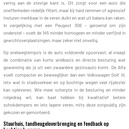
vering aan de stevige kant is. Dit zorgt voor een auto die
oneffenheden redelijk filtert, maar bij hard remmen of agressief
insturen merkbaar in de veren duikt en wat uit balans kan raken.
In vergelijking met een Peugeot 306 – geroemd om zijn
onderstel – voelt de 145 minder homogeen en minder verfijnd in
gewichtsverplaatsingen, maar zeker niet onveilig.
Op snelwegtempo’s is de auto voldoende spoorvast, al vraagt
de combinatie van korte wielbasis en directe besturing wat
gewenning als je uit een zwaardere gezinsauto komt. De Alfa
voelt compacter en beweeglijker dan een Volkswagen Golf III,
iets wat in stadsverkeer en op bochtige wegen veel rijplezier
kan opleveren. Wie meer scherpte in de besturing en minder
rolgedrag wil, kan baat hebben bij kwalitatief betere
schokdempers en iets lagere veren, mits deze zorgvuldig zijn
gekozen en gemonteerd.
Stuurhuis, tandheugeloverbrenging en feedback op