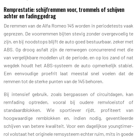
Remprestatie: schijfremmen voor, trommels of schijven
achter en fadinggedrag
De remmen van de Alfa Romeo 145 worden in periodetests vaak
geprezen. De voorremmen bijten stevig zonder overgevoelig te
zijn, en bij noodstops blijft de auto goed bestuurbaar, zeker met
ABS. Op droog asfalt zijn de remwegen concurrerend met die
van vergelijkbare modellen uit de periode, en op los zand of nat
wegdek houdt het ABS-systeem de auto opmerkelijk stabiel.
Een eenvoudige proefrit laat meestal snel voelen dat de
remmen tot de sterke punten van de 145 behoren.
Bij intensief gebruik, zoals bergpassen of circuitdagen, kan
remfading optreden, vooral bij oudere remvloeistof of
standaardblokken. Wie sportiever rijdt, profiteert van
hoogwaardige remblokken en, indien nodig, geventileerde
schijven van betere kwaliteit. Voor een dagelijkse youngtimer-
rol volstaat het originele remsysteem echter ruim, mits in goede