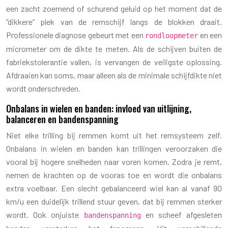
een zacht zoemend of schurend geluid op het moment dat de
“dikkere” plek van de remschijf langs de blokken draait.
Professionele diagnose gebeurt met een
en een
rondloopmeter
micrometer om de dikte te meten. Als de schijven buiten de
fabriekstolerantie vallen, is vervangen de veiligste oplossing.
Afdraaien kan soms, maar alleen als de minimale schijfdikte niet
wordt onderschreden.
Onbalans in wielen en banden: invloed van uitlijning,
balanceren en bandenspanning
Niet elke trilling bij remmen komt uit het remsysteem zelf.
Onbalans in wielen en banden kan trillingen veroorzaken die
vooral bij hogere snelheden naar voren komen. Zodra je remt,
nemen de krachten op de vooras toe en wordt die onbalans
extra voelbaar. Een slecht gebalanceerd wiel kan al vanaf 90
km/u een duidelijk trillend stuur geven, dat bij remmen sterker
wordt. Ook onjuiste
en scheef afgesleten
bandenspanning