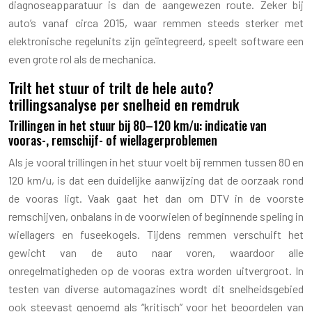
diagnoseapparatuur is dan de aangewezen route. Zeker bij
auto’s vanaf circa 2015, waar remmen steeds sterker met
elektronische regelunits zijn geïntegreerd, speelt software een
even grote rol als de mechanica.
Trilt het stuur of trilt de hele auto?
trillingsanalyse per snelheid en remdruk
Trillingen in het stuur bij 80–120 km/u: indicatie van
vooras-, remschijf- of wiellagerproblemen
Als je vooral trillingen in het stuur voelt bij remmen tussen 80 en
120 km/u, is dat een duidelijke aanwijzing dat de oorzaak rond
de vooras ligt. Vaak gaat het dan om DTV in de voorste
remschijven, onbalans in de voorwielen of beginnende speling in
wiellagers en fuseekogels. Tijdens remmen verschuift het
gewicht van de auto naar voren, waardoor alle
onregelmatigheden op de vooras extra worden uitvergroot. In
testen van diverse automagazines wordt dit snelheidsgebied
ook steevast genoemd als “kritisch” voor het beoordelen van