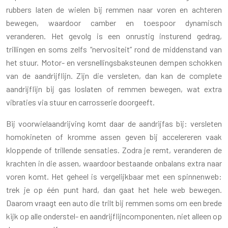
rubbers laten de wielen bij remmen naar voren en achteren
bewegen, waardoor camber en toespoor dynamisch
veranderen. Het gevolg is een onrustig insturend gedrag,
trillingen en soms zelfs “nervositeit” rond de middenstand van
het stuur. Motor- en versnellingsbaksteunen dempen schokken
van de aandrijflijn. Zijn die versleten, dan kan de complete
aandrijflijn bij gas loslaten of remmen bewegen, wat extra
vibraties via stuur en carrosserie doorgeeft.
Bij voorwielaandrijving komt daar de aandrijfas bij: versleten
homokineten of kromme assen geven bij accelereren vaak
kloppende of trillende sensaties. Zodra je remt, veranderen de
krachten in die assen, waardoor bestaande onbalans extra naar
voren komt. Het geheel is vergelijkbaar met een spinnenweb:
trek je op één punt hard, dan gaat het hele web bewegen.
Daarom vraagt een auto die trilt bij remmen soms om een brede
kijk op alle onderstel- en aandrijflijncomponenten, niet alleen op