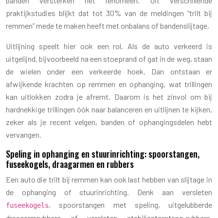
banden versterken het fenomeen. Uit verschillende
praktijkstudies blijkt dat tot 30% van de meldingen “trilt bij
remmen” mede te maken heeft met onbalans of bandenslijtage.
Uitlijning speelt hier ook een rol. Als de auto verkeerd is
uitgelijnd, bijvoorbeeld na een stoeprand of gat in de weg, staan
de wielen onder een verkeerde hoek. Dan ontstaan er
afwijkende krachten op remmen en ophanging, wat trillingen
kan uitlokken zodra je afremt. Daarom is het zinvol om bij
hardnekkige trillingen óók naar balanceren en uitlijnen te kijken,
zeker als je recent velgen, banden of ophangingsdelen hebt
vervangen.
Speling in ophanging en stuurinrichting: spoorstangen,
fuseekogels, draagarmen en rubbers
Een auto die trilt bij remmen kan ook last hebben van slijtage in
de ophanging of stuurinrichting. Denk aan versleten
, spoorstangen met speling, uitgelubberde
fuseekogels
draagarmrubbers of versleten stabilisatorstang-rubbers.