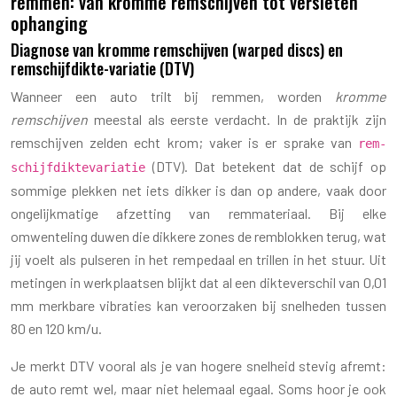
remmen: van kromme remschijven tot versleten
ophanging
Diagnose van kromme remschijven (warped discs) en
remschijfdikte-variatie (DTV)
Wanneer een auto trilt bij remmen, worden
kromme
remschijven
meestal als eerste verdacht. In de praktijk zijn
remschijven zelden echt krom; vaker is er sprake van
rem­
(DTV). Dat betekent dat de schijf op
schijf­dikte­variatie
sommige plekken net iets dikker is dan op andere, vaak door
ongelijkmatige afzetting van remmateriaal. Bij elke
omwenteling duwen die dikkere zones de remblokken terug, wat
jij voelt als pulseren in het rempedaal en trillen in het stuur. Uit
metingen in werkplaatsen blijkt dat al een dikteverschil van 0,01
mm merkbare vibraties kan veroorzaken bij snelheden tussen
80 en 120 km/u.
Je merkt DTV vooral als je van hogere snelheid stevig afremt:
de auto remt wel, maar niet helemaal egaal. Soms hoor je ook