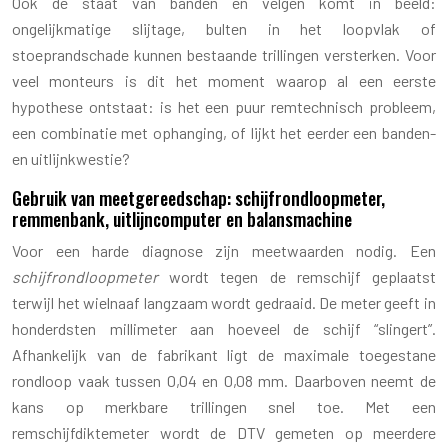
Ook de staat van banden en velgen komt in beeld:
ongelijkmatige slijtage, bulten in het loopvlak of
stoeprandschade kunnen bestaande trillingen versterken. Voor
veel monteurs is dit het moment waarop al een eerste
hypothese ontstaat: is het een puur remtechnisch probleem,
een combinatie met ophanging, of lijkt het eerder een banden-
en uitlijnkwestie?
Gebruik van meetgereedschap: schijfrondloopmeter,
remmenbank, uitlijncomputer en balansmachine
Voor een harde diagnose zijn meetwaarden nodig. Een
schijfrondloopmeter
wordt tegen de remschijf geplaatst
terwijl het wielnaaf langzaam wordt gedraaid. De meter geeft in
honderdsten millimeter aan hoeveel de schijf “slingert”.
Afhankelijk van de fabrikant ligt de maximale toegestane
rondloop vaak tussen 0,04 en 0,08 mm. Daarboven neemt de
kans op merkbare trillingen snel toe. Met een
remschijfdiktemeter wordt de DTV gemeten op meerdere