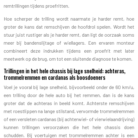
remtrillingen tijdens proefritten.
Hoe scherper de trilling wordt naarmate je harder remt, hoe
groter de kans dat remschijven de hoofdrol spelen. Wordt het
stuur juist rustiger als je harder remt, dan ligt de oorzaak soms
meer bij bandenslijtage of wiellagers. Een ervaren monteur
combineert deze indrukken tijdens een proefrit met later
meetwerk op de brug, om tot een sluitende diagnose te komen.
Trillingen in het hele chassis bij lage snelheid: achteras,
trommelremmen en cardanas als boosdoeners
Voel je vooral bij lage snelheid, bijvoorbeeld onder de 60 km/u,
een trilling door de hele auto bij het remmen, dan is de kans
groter dat de achteras in beeld komt. Achterste remschijven
met roestlippen na lange stilstand, vervormde trommelremmen
of een versleten cardanas (bij achterwiel- of vierwielaandrijving)
kunnen trillingen veroorzaken die het hele chassis doen
schudden. Bij voertuigen met trommelremmen achter is een