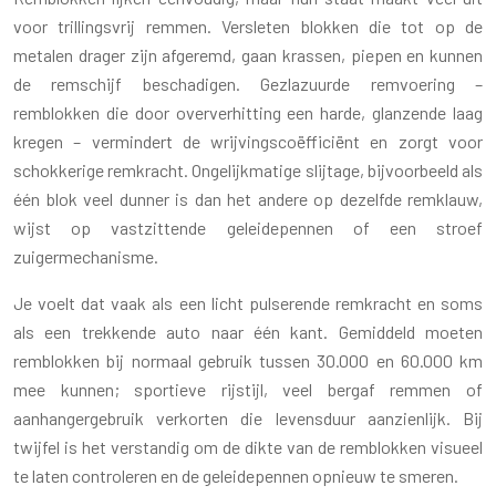
voor trillingsvrij remmen. Versleten blokken die tot op de
metalen drager zijn afgeremd, gaan krassen, piepen en kunnen
de remschijf beschadigen. Gezlazuurde remvoering –
remblokken die door oververhitting een harde, glanzende laag
kregen – vermindert de wrijvingscoëfficiënt en zorgt voor
schokkerige remkracht. Ongelijkmatige slijtage, bijvoorbeeld als
één blok veel dunner is dan het andere op dezelfde remklauw,
wijst op vastzittende geleidepennen of een stroef
zuigermechanisme.
Je voelt dat vaak als een licht pulserende remkracht en soms
als een trekkende auto naar één kant. Gemiddeld moeten
remblokken bij normaal gebruik tussen 30.000 en 60.000 km
mee kunnen; sportieve rijstijl, veel bergaf remmen of
aanhangergebruik verkorten die levensduur aanzienlijk. Bij
twijfel is het verstandig om de dikte van de remblokken visueel
te laten controleren en de geleidepennen opnieuw te smeren.