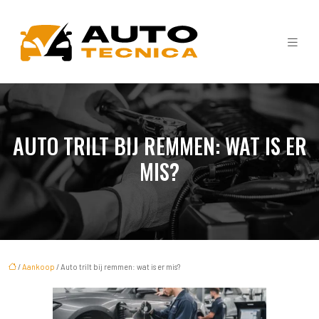
AUTO TRILT BIJ REMMEN: WAT IS ER
MIS?
/
Aankoop
/ Auto trilt bij remmen: wat is er mis?