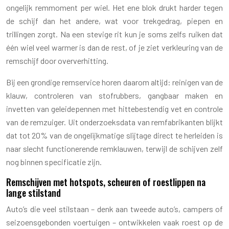
ongelijk remmoment per wiel. Het ene blok drukt harder tegen
de schijf dan het andere, wat voor trekgedrag, piepen en
trillingen zorgt. Na een stevige rit kun je soms zelfs ruiken dat
één wiel veel warmer is dan de rest, of je ziet verkleuring van de
remschijf door oververhitting.
Bij een grondige remservice horen daarom altijd: reinigen van de
klauw, controleren van stofrubbers, gangbaar maken en
invetten van geleidepennen met hittebestendig vet en controle
van de remzuiger. Uit onderzoeksdata van remfabrikanten blijkt
dat tot 20% van de ongelijkmatige slijtage direct te herleiden is
naar slecht functionerende remklauwen, terwijl de schijven zelf
nog binnen specificatie zijn.
Remschijven met hotspots, scheuren of roestlippen na
lange stilstand
Auto’s die veel stilstaan – denk aan tweede auto’s, campers of
seizoensgebonden voertuigen – ontwikkelen vaak roest op de