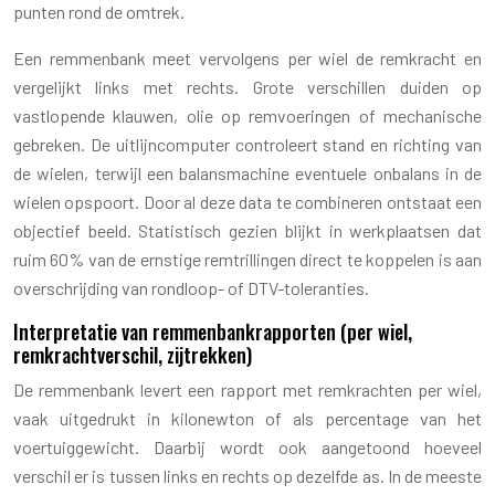
punten rond de omtrek.
Een remmenbank meet vervolgens per wiel de remkracht en
vergelijkt links met rechts. Grote verschillen duiden op
vastlopende klauwen, olie op remvoeringen of mechanische
gebreken. De uitlijncomputer controleert stand en richting van
de wielen, terwijl een balansmachine eventuele onbalans in de
wielen opspoort. Door al deze data te combineren ontstaat een
objectief beeld. Statistisch gezien blijkt in werkplaatsen dat
ruim 60% van de ernstige remtrillingen direct te koppelen is aan
overschrijding van rondloop- of DTV-toleranties.
Interpretatie van remmenbankrapporten (per wiel,
remkrachtverschil, zijtrekken)
De remmenbank levert een rapport met remkrachten per wiel,
vaak uitgedrukt in kilonewton of als percentage van het
voertuiggewicht. Daarbij wordt ook aangetoond hoeveel
verschil er is tussen links en rechts op dezelfde as. In de meeste