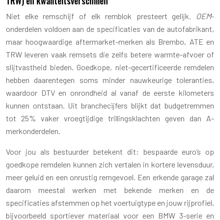
TRW) en kwaliteitsverschillen
Niet elke remschijf of elk remblok presteert gelijk.
OEM
-
onderdelen voldoen aan de specificaties van de autofabrikant,
maar hoogwaardige aftermarket-merken als Brembo, ATE en
TRW leveren vaak remsets die zelfs betere warmte-afvoer of
slijtvastheid bieden. Goedkope, niet-gecertificeerde remdelen
hebben daarentegen soms minder nauwkeurige toleranties,
waardoor DTV en onrondheid al vanaf de eerste kilometers
kunnen ontstaan. Uit branchecijfers blijkt dat budgetremmen
tot 25% vaker vroegtijdige trillingsklachten geven dan A-
merkonderdelen.
Voor jou als bestuurder betekent dit: bespaarde euro’s op
goedkope remdelen kunnen zich vertalen in kortere levensduur,
meer geluid en een onrustig remgevoel. Een erkende garage zal
daarom meestal werken met bekende merken en de
specificaties afstemmen op het voertuigtype en jouw rijprofiel,
bijvoorbeeld sportiever materiaal voor een BMW 3-serie en