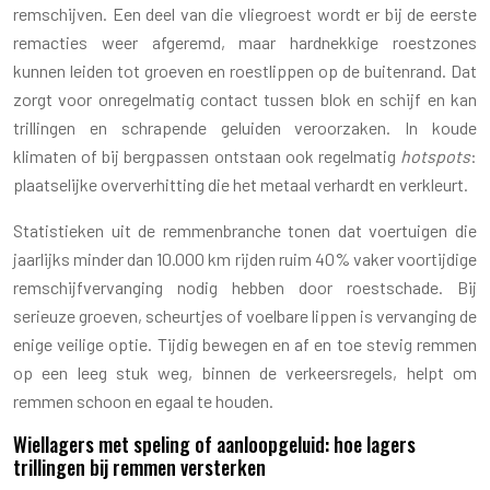
remschijven. Een deel van die vliegroest wordt er bij de eerste
remacties weer afgeremd, maar hardnekkige roestzones
kunnen leiden tot groeven en roestlippen op de buitenrand. Dat
zorgt voor onregelmatig contact tussen blok en schijf en kan
trillingen en schrapende geluiden veroorzaken. In koude
klimaten of bij bergpassen ontstaan ook regelmatig
hotspots
:
plaatselijke oververhitting die het metaal verhardt en verkleurt.
Statistieken uit de remmenbranche tonen dat voertuigen die
jaarlijks minder dan 10.000 km rijden ruim 40% vaker voortijdige
remschijfvervanging nodig hebben door roestschade. Bij
serieuze groeven, scheurtjes of voelbare lippen is vervanging de
enige veilige optie. Tijdig bewegen en af en toe stevig remmen
op een leeg stuk weg, binnen de verkeersregels, helpt om
remmen schoon en egaal te houden.
Wiellagers met speling of aanloopgeluid: hoe lagers
trillingen bij remmen versterken