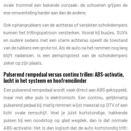
ovale trommel een bekende oorzaak: de schoenen grijpen de
ene omwenteling harder aan dan de andere.
Ook ophangrubbers van de achteras of versleten schokdempers
kunnen het trillingspatroon versterken. Vooral bij busjes, SUV’s
en oudere sedans met een starre achteras speelt de toestand
van de rubbers een grote rol. Als de auto na het remmen nog lang
blijft nadansen, is een dempingstest van de schokdempers
zeker op zijn plaats.
Pulserend rempedaal versus continu trillen: ABS-activatie,
lucht in het systeem en hoofremcilinder
Een pulserend rempedaal wordt vaak direct aan ABS gekoppeld,
maar niet elke puls is elektronisch. Een continu, gelijkmatig
pulserend pedaal bij matig remmen wijst meestal op DTV of een
licht ovale remschijf. Voel je juist kortstondige, hakkende
pulsen bij een noodstop op glad wegdek, dan is dat normale
ABS-activatie. Het is dan logisch dat de auto kortstondig trilt;