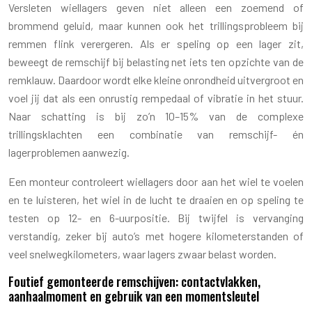
Versleten wiellagers geven niet alleen een zoemend of
brommend geluid, maar kunnen ook het trillingsprobleem bij
remmen flink verergeren. Als er speling op een lager zit,
beweegt de remschijf bij belasting net iets ten opzichte van de
remklauw. Daardoor wordt elke kleine onrondheid uitvergroot en
voel jij dat als een onrustig rempedaal of vibratie in het stuur.
Naar schatting is bij zo’n 10–15% van de complexe
trillingsklachten een combinatie van remschijf- én
lagerproblemen aanwezig.
Een monteur controleert wiellagers door aan het wiel te voelen
en te luisteren, het wiel in de lucht te draaien en op speling te
testen op 12- en 6-uurpositie. Bij twijfel is vervanging
verstandig, zeker bij auto’s met hogere kilometerstanden of
veel snelwegkilometers, waar lagers zwaar belast worden.
Foutief gemonteerde remschijven: contactvlakken,
aanhaalmoment en gebruik van een momentsleutel