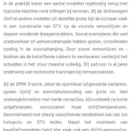
In de praktijk keren een aantal modellen regelmatig terug met
typische klachten rond trillingen bij remmen. Bij de
Volkswagen
Golf
en andere modellen uit dezelfde groep ligt de oorzaak vaak
in een combinatie van DTV op de voorste remschijven en
slapper wordende draagarmrubbers. Vooral exemplaren die veel
stadsverkeer of verkeersdrempels hebben gezien, ontwikkelen
speling in de voorophanging. Door zowel remschijven en -
blokken als de betreffende rubbers te vernieuwen, verdwijnt het
schudden in het stuur meestal volledig. Dit patroon is al jaren
onderwerp van technische trainingen bij remspecialisten.
Bij de
BMW 3-serie
, zeker de sportiever uitgevoerde varianten,
spelen rijstijl en warmtehuishouding een grote rol. Veel
snelwegkilometers met harde remacties, bijvoorbeeld na korte
volgafstanden, veroorzaken hoge schijftemperaturen.
Gecombineerd met stevig vastzittende remblokken kan dat tot
hotspots en DTV leiden. Naast het monteren van
kwaliteitsremdelen helpt hier vaak ook een rijstijl-aanpassing: