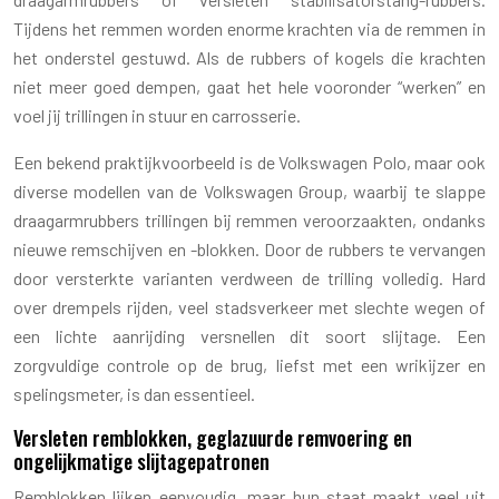
Tijdens het remmen worden enorme krachten via de remmen in
het onderstel gestuwd. Als de rubbers of kogels die krachten
niet meer goed dempen, gaat het hele vooronder “werken” en
voel jij trillingen in stuur en carrosserie.
Een bekend praktijkvoorbeeld is de Volkswagen Polo, maar ook
diverse modellen van de Volkswagen Group, waarbij te slappe
draagarmrubbers trillingen bij remmen veroorzaakten, ondanks
nieuwe remschijven en -blokken. Door de rubbers te vervangen
door versterkte varianten verdween de trilling volledig. Hard
over drempels rijden, veel stadsverkeer met slechte wegen of
een lichte aanrijding versnellen dit soort slijtage. Een
zorgvuldige controle op de brug, liefst met een wrikijzer en
spelingsmeter, is dan essentieel.
Versleten remblokken, geglazuurde remvoering en
ongelijkmatige slijtagepatronen
Remblokken lijken eenvoudig, maar hun staat maakt veel uit