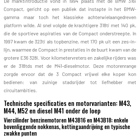
De marktintroductie vond in 1994 plaats met de BMW 316i
Compact, gericht op een publiek dat instapte in het BMW-
gamma maar toch het klassieke achterwielaangedreven
platform wilde. Al snel volgde de krachtigere 318ti met 140 pk,
die de sportieve aspiraties van de Compact onderstreepte. In
1997 kwam de 323ti als topbenzine, met 170 pk uit een zes-in-
lijn, waarmee de Compact in prestaties in de buurt kwam van de
grotere E36 328i. Voor kilometervreters en zakelijke rijders was
er de 318tds met de M41-dieselmotor. Deze motorenrange
zorgde ervoor dat de 3 Compact vrijwel elke koper kon
bedienen: van zuinige stadsrijder tot liefhebber met
circuitambities.
Technische specificaties en motorvarianten: M43,
M44, M52 en diesel M41 onder de loep
Viercilinder benzinemotoren M43B16 en M43B18: enkele
bovenliggende nokkenas, kettingaandrijving en typische
zwakke punten