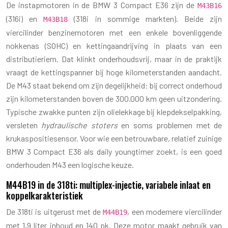
De instapmotoren in de BMW 3 Compact E36 zijn de
M43B16
(316i) en
(318i in sommige markten). Beide zijn
M43B18
viercilinder benzinemotoren met een enkele bovenliggende
nokkenas (SOHC) en kettingaandrijving in plaats van een
distributieriem. Dat klinkt onderhoudsvrij, maar in de praktijk
vraagt de kettingspanner bij hoge kilometerstanden aandacht.
De M43 staat bekend om zijn degelijkheid: bij correct onderhoud
zijn kilometerstanden boven de 300.000 km geen uitzondering.
Typische zwakke punten zijn olielekkage bij klepdekselpakking,
versleten
hydraulische stoters
en soms problemen met de
krukaspositie­sensor. Voor wie een betrouwbare, relatief zuinige
BMW 3 Compact E36 als daily youngtimer zoekt, is een goed
onderhouden M43 een logische keuze.
M44B19 in de 318ti: multiplex-injectie, variabele inlaat en
koppelkarakteristiek
De 318ti is uitgerust met de
, een modernere viercilinder
M44B19
met 1,9 liter inhoud en 140 pk. Deze motor maakt gebruik van