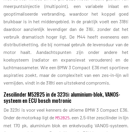
meerpuntsinjectie (multipoint), een variabele inlaat en
geoptimaliseerde verbranding, waardoor het koppel goed
bruikbaar is in het middengebied. In de praktijk voelt een 318ti
daardoor aanzienlijk levendiger dan de 316i, zonder dat het
verbruik dramatisch hoger ligt. De M44 heeft eveneens een
distributieketting, die bij normaal gebruik de levensduur van de
motor haalt. Aandachtspunten zijn onder andere het
koelsysteem (radiator en expansievat verouderen) en de
luchtmassameter. Wie een BMW 3 Compact E36 met sportieve
aspiraties zoekt, maar de complexiteit van een zes-in-lijn wil
vermijden, vindt in de 318ti een uitstekend compromis.
Zescilinder M52B25 in de 323ti: aluminium-blok, VANOS-
systeem en ECU bosch motronic
De 323ti is voor veel kenners de ultieme BMW 3 Compact E36.
Onder de motorkap ligt de
, een 2,5-liter zescilinder in lijn
M52B25
met 170 pk, aluminium blok en enkelvoudig VANOS-systeem.