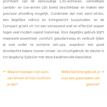
profiteert van de eenvoudige E30-achteras: verstelbare
camber- en toe-armen zijn breed beschikbaar en maken een
precieze afstelling mogelijk. Combineer dat met semi-slicks,
een degelijke rolkooi en lichtgewicht kuipstoelen, en de
Compact groeit uit tot een verrassend snel en effectief wapen
tegen veel modern ogend materiaal. Voor dagelijks gebruik blijft
maatwerk essentieel: comfort, geluidsniveau en verbruik lijden
al snel onder te extreme set-ups, waardoor een goed
doordachte balans tussen straat- en circuitgebruik de sleutel is
tot langdurig rijplezier met deze karaktervolle klassieker.
Waarom beslaat mijn auto
Welke benzine gebruik je
van binnen en hoe voorkom
voor een grasmaaier van
je dat?
gamma?