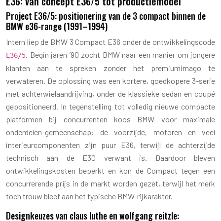
E36: van concept E36/5 tot productiemodel
Project E36/5: positionering van de 3 compact binnen de
BMW e36-range (1991–1994)
Intern liep de BMW 3 Compact E36 onder de ontwikkelingscode
. Begin jaren ’90 zocht BMW naar een manier om jongere
E36/5
klanten aan te spreken zonder het premiumimago te
verwateren. De oplossing was een kortere, goedkopere 3-serie
met achterwielaandrijving, onder de klassieke sedan en coupé
gepositioneerd. In tegenstelling tot volledig nieuwe compacte
platformen bij concurrenten koos BMW voor maximale
onderdelen-gemeenschap: de voorzijde, motoren en veel
interieurcomponenten zijn puur E36, terwijl de achterzijde
technisch aan de E30 verwant is. Daardoor bleven
ontwikkelingskosten beperkt en kon de Compact tegen een
concurrerende prijs in de markt worden gezet, terwijl het merk
toch trouw bleef aan het typische BMW-rijkarakter.
Designkeuzes van claus luthe en wolfgang reitzle: