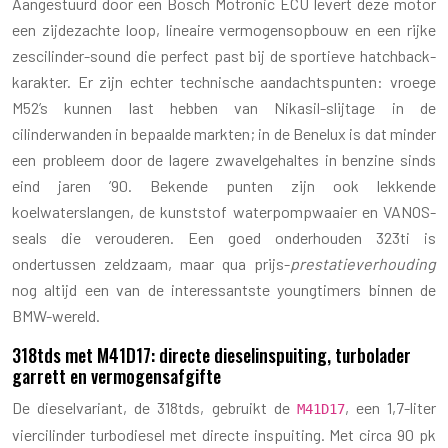
Aangestuurd door een Bosch Motronic ECU levert deze motor
een zijdezachte loop, lineaire vermogensopbouw en een rijke
zescilinder-sound die perfect past bij de sportieve hatchback-
karakter. Er zijn echter technische aandachtspunten: vroege
M52’s kunnen last hebben van Nikasil-slijtage in de
cilinderwanden in bepaalde markten; in de Benelux is dat minder
een probleem door de lagere zwavelgehaltes in benzine sinds
eind jaren ’90. Bekende punten zijn ook lekkende
koelwaterslangen, de kunststof waterpompwaaier en VANOS-
seals die verouderen. Een goed onderhouden 323ti is
ondertussen zeldzaam, maar qua prijs-
prestatieverhouding
nog altijd een van de interessantste youngtimers binnen de
BMW-wereld.
318tds met M41D17: directe dieselinspuiting, turbolader
garrett en vermogensafgifte
De dieselvariant, de 318tds, gebruikt de
, een 1,7-liter
M41D17
viercilinder turbodiesel met directe inspuiting. Met circa 90 pk