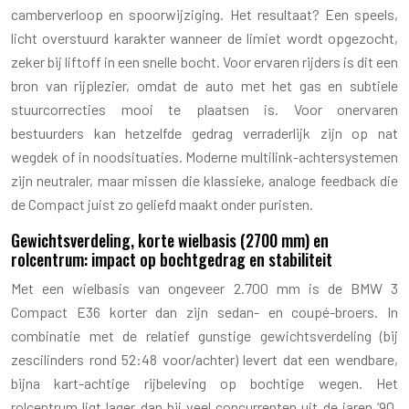
camberverloop en spoorwijziging. Het resultaat? Een speels,
licht overstuurd karakter wanneer de limiet wordt opgezocht,
zeker bij liftoff in een snelle bocht. Voor ervaren rijders is dit een
bron van rijplezier, omdat de auto met het gas en subtiele
stuurcorrecties mooi te plaatsen is. Voor onervaren
bestuurders kan hetzelfde gedrag verraderlijk zijn op nat
wegdek of in noodsituaties. Moderne multilink-achtersystemen
zijn neutraler, maar missen die klassieke, analoge feedback die
de Compact juist zo geliefd maakt onder puristen.
Gewichtsverdeling, korte wielbasis (2700 mm) en
rolcentrum: impact op bochtgedrag en stabiliteit
Met een wielbasis van ongeveer 2.700 mm is de BMW 3
Compact E36 korter dan zijn sedan- en coupé-broers. In
combinatie met de relatief gunstige gewichtsverdeling (bij
zescilinders rond 52:48 voor/achter) levert dat een wendbare,
bijna kart-achtige rijbeleving op bochtige wegen. Het
rolcentrum ligt lager dan bij veel concurrenten uit de jaren ’90,