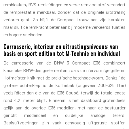
remblokken, RVS-remleidingen en verse remvloeistof verandert
de remprestatie merkbaar, zonder dat de originele uitstraling
verloren gaat. Zo blijft de Compact trouw aan zijn karakter,
maar sluit de remkracht beter aan bij moderne verkeerssituaties
en hogere snelheden.
Carrosserie, interieur en uitrustingsniveaus: van
basis en sport edition tot M-Technic en individual
De carrosserie van de BMW 3 Compact E36 combineert
klassieke BMW-designelementen zoals de niervormige grille en
Hofmeister-knik met de praktische hatchbackvorm. Dankzij de
grotere achterklep is de kofferbak (ongeveer 300–325 liter)
veelzijdiger dan die van de E36 Coupé, terwijl de totale lengte
rond 4,21 meter blijft. Binnenin is het dashboard grotendeels
gelijk aan de overige E36-modellen, met naar de bestuurder
gericht middendeel en duidelijke analoge tellers.
Basisuitvoeringen zijn vaak eenvoudig uitgerust: stoffen