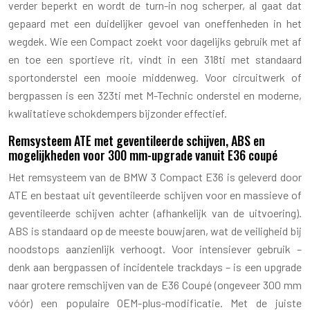
verder beperkt en wordt de turn-in nog scherper, al gaat dat
gepaard met een duidelijker gevoel van oneffenheden in het
wegdek. Wie een Compact zoekt voor dagelijks gebruik met af
en toe een sportieve rit, vindt in een 318ti met standaard
sportonderstel een mooie middenweg. Voor circuitwerk of
bergpassen is een 323ti met M-Technic onderstel en moderne,
kwalitatieve schokdempers bijzonder effectief.
Remsysteem ATE met geventileerde schijven, ABS en
mogelijkheden voor 300 mm-upgrade vanuit E36 coupé
Het remsysteem van de BMW 3 Compact E36 is geleverd door
ATE en bestaat uit geventileerde schijven voor en massieve of
geventileerde schijven achter (afhankelijk van de uitvoering).
ABS is standaard op de meeste bouwjaren, wat de veiligheid bij
noodstops aanzienlijk verhoogt. Voor intensiever gebruik –
denk aan bergpassen of incidentele trackdays – is een upgrade
naar grotere remschijven van de E36 Coupé (ongeveer 300 mm
vóór) een populaire OEM-plus-modificatie. Met de juiste