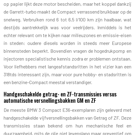
op papier lijkt deze motor bescheiden, maar het koppel dankzij
de Garrett-turbo maakt de Compact verrassend bruikbaar op de
snelweg. Verbruiken rond 6 tot 6,5 l/100 km zijn haalbaar, wat
destijds aantrekkelijk was voor veelrijders. Inmiddels is het
echter relevant om te kijken naar milieuzones en emissie-eisen
in steden: oudere diesels worden in steeds meer Europese
binnensteden beperkt. Bovendien vragen de hogedrukpomp en
injectoren specialistische kennis zodra er problemen ontstaan.
Voor liefhebbers met langeafstandsritten in het vizier kan een
318tds interessant zijn, maar voor pure hobby- en stadsritten is
een benzine-Compact meestal verstandiger.
Handgeschakelde getrag- en ZF-transmissies versus
automatische versnellingsbakken GM en ZF
De meeste BMW 3 Compact E36-exemplaren zijn geleverd met
handgeschakelde vijfversnellingsbakken van Getrag of ZF. Deze
transmissies staan bekend om hun mechanische feel en
duurzaamheid, mits de olie niet levenslang maar preventief om