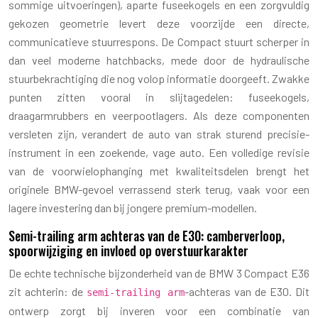
sommige uitvoeringen), aparte fuseekogels en een zorgvuldig
gekozen geometrie levert deze voorzijde een directe,
communicatieve stuurrespons. De Compact stuurt scherper in
dan veel moderne hatchbacks, mede door de hydraulische
stuurbekrachtiging die nog volop informatie doorgeeft. Zwakke
punten zitten vooral in slijtagedelen: fuseekogels,
draagarmrubbers en veerpootlagers. Als deze componenten
versleten zijn, verandert de auto van strak sturend precisie-
instrument in een zoekende, vage auto. Een volledige revisie
van de voorwielophanging met kwaliteitsdelen brengt het
originele BMW-gevoel verrassend sterk terug, vaak voor een
lagere investering dan bij jongere premium-modellen.
Semi-trailing arm achteras van de E30: camberverloop,
spoorwijziging en invloed op overstuurkarakter
De echte technische bijzonderheid van de BMW 3 Compact E36
zit achterin: de
-achteras van de E30. Dit
semi-trailing arm
ontwerp zorgt bij inveren voor een combinatie van