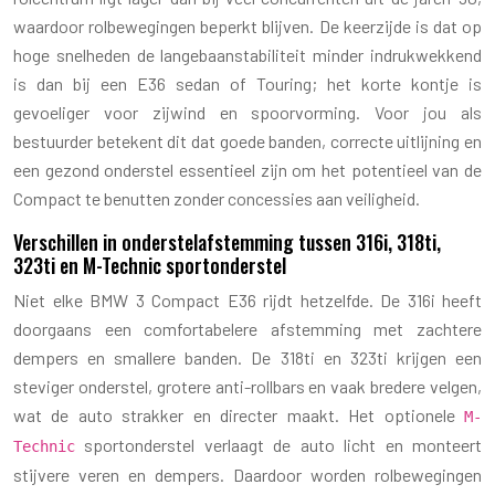
waardoor rolbewegingen beperkt blijven. De keerzijde is dat op
hoge snelheden de langebaanstabiliteit minder indrukwekkend
is dan bij een E36 sedan of Touring; het korte kontje is
gevoeliger voor zijwind en spoorvorming. Voor jou als
bestuurder betekent dit dat goede banden, correcte uitlijning en
een gezond onderstel essentieel zijn om het potentieel van de
Compact te benutten zonder concessies aan veiligheid.
Verschillen in onderstelafstemming tussen 316i, 318ti,
323ti en M-Technic sportonderstel
Niet elke BMW 3 Compact E36 rijdt hetzelfde. De 316i heeft
doorgaans een comfortabelere afstemming met zachtere
dempers en smallere banden. De 318ti en 323ti krijgen een
steviger onderstel, grotere anti-rollbars en vaak bredere velgen,
wat de auto strakker en directer maakt. Het optionele
M-
sportonderstel verlaagt de auto licht en monteert
Technic
stijvere veren en dempers. Daardoor worden rolbewegingen