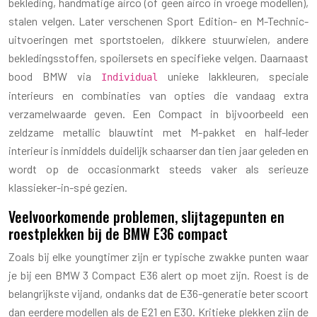
bekleding, handmatige airco (of geen airco in vroege modellen),
stalen velgen. Later verschenen Sport Edition- en M-Technic-
uitvoeringen met sportstoelen, dikkere stuurwielen, andere
bekledingsstoffen, spoilersets en specifieke velgen. Daarnaast
bood BMW via
unieke lakkleuren, speciale
Individual
interieurs en combinaties van opties die vandaag extra
verzamelwaarde geven. Een Compact in bijvoorbeeld een
zeldzame metallic blauwtint met M-pakket en half-leder
interieur is inmiddels duidelijk schaarser dan tien jaar geleden en
wordt op de occasionmarkt steeds vaker als serieuze
klassieker-in-spé gezien.
Veelvoorkomende problemen, slijtagepunten en
roestplekken bij de BMW E36 compact
Zoals bij elke youngtimer zijn er typische zwakke punten waar
je bij een BMW 3 Compact E36 alert op moet zijn. Roest is de
belangrijkste vijand, ondanks dat de E36-generatie beter scoort
dan eerdere modellen als de E21 en E30. Kritieke plekken zijn de