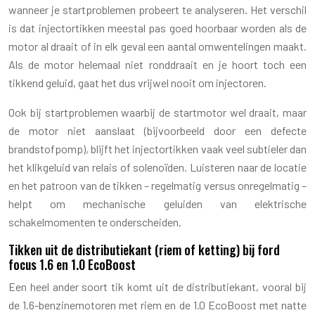
wanneer je startproblemen probeert te analyseren. Het verschil
is dat injectortikken meestal pas goed hoorbaar worden als de
motor al draait of in elk geval een aantal omwentelingen maakt.
Als de motor helemaal niet ronddraait en je hoort toch een
tikkend geluid, gaat het dus vrijwel nooit om injectoren.
Ook bij startproblemen waarbij de startmotor wel draait, maar
de motor niet aanslaat (bijvoorbeeld door een defecte
brandstofpomp), blijft het injectortikken vaak veel subtieler dan
het klikgeluid van relais of solenoïden. Luisteren naar de locatie
en het patroon van de tikken – regelmatig versus onregelmatig –
helpt om mechanische geluiden van elektrische
schakelmomenten te onderscheiden.
Tikken uit de distributiekant (riem of ketting) bij ford
focus 1.6 en 1.0 EcoBoost
Een heel ander soort tik komt uit de distributiekant, vooral bij
de 1.6-benzinemotoren met riem en de 1.0 EcoBoost met natte