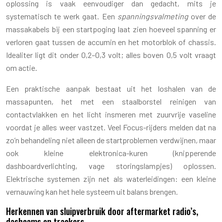
oplossing is vaak eenvoudiger dan gedacht, mits je
systematisch te werk gaat. Een
spanningsvalmeting
over de
massakabels bij een startpoging laat zien hoeveel spanning er
verloren gaat tussen de accumin en het motorblok of chassis.
Idealiter ligt dit onder 0,2–0,3 volt; alles boven 0,5 volt vraagt
om actie.
Een praktische aanpak bestaat uit het loshalen van de
massapunten, het met een staalborstel reinigen van
contactvlakken en het licht insmeren met zuurvrije vaseline
voordat je alles weer vastzet. Veel Focus-rijders melden dat na
zo’n behandeling niet alleen de startproblemen verdwijnen, maar
ook kleine elektronica-kuren (knipperende
dashboardverlichting, vage storingslampjes) oplossen.
Elektrische systemen zijn net als waterleidingen: een kleine
vernauwing kan het hele systeem uit balans brengen.
Herkennen van sluipverbruik door aftermarket radio’s,
dashcams en trackers