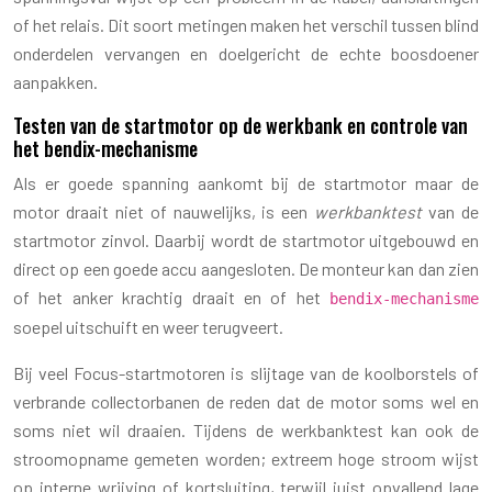
of het relais. Dit soort metingen maken het verschil tussen blind
onderdelen vervangen en doelgericht de echte boosdoener
aanpakken.
Testen van de startmotor op de werkbank en controle van
het bendix-mechanisme
Als er goede spanning aankomt bij de startmotor maar de
motor draait niet of nauwelijks, is een
werkbanktest
van de
startmotor zinvol. Daarbij wordt de startmotor uitgebouwd en
direct op een goede accu aangesloten. De monteur kan dan zien
of het anker krachtig draait en of het
bendix-mechanisme
soepel uitschuift en weer terugveert.
Bij veel Focus-startmotoren is slijtage van de koolborstels of
verbrande collectorbanen de reden dat de motor soms wel en
soms niet wil draaien. Tijdens de werkbanktest kan ook de
stroomopname gemeten worden; extreem hoge stroom wijst
op interne wrijving of kortsluiting, terwijl juist opvallend lage