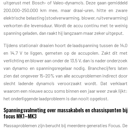
uitgerust met Bosch- of Valeo-dynamo’s. Deze gaan gemiddeld
200.000–250.000 km mee, maar draai-uren, hitte en zware
elektrische belasting (stoelverwarming, blower, ruitverwarming)
verkorten die levensduur. Wordt de accu continu met te weinig
spanning geladen, dan raakt hij langzaam maar zeker uitgeput.
Tijdens stationair draaien hoort de laadspanning tussen de 14,0
en 14,7 V te liggen, gemeten op de accupolen. Zakt dit met
verlichting en blower aan onder de 13,5 V, dan is nader onderzoek
van dynamo en spanningsregelaar nodig. Branchecijfers laten
zien dat ongeveer 15–20% van alle accuproblemen indirect door
slecht ladende dynamo’s veroorzaakt wordt. Dat verklaart
waarom een nieuwe accu soms binnen een jaar weer zwak lijkt:
het onderliggende laadprobleem is dan nooit opgelost.
Spanningsvalmeting over massakabels en chassispunten bij
focus MK1–MK3
Massaproblemen zijn berucht bij meerdere generaties Focus. De