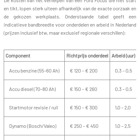
De kosten van het verhelpen van een Ford Focus die niet start
en tikt, lopen sterk uiteen afhankelijk van de exacte oorzaak en
de gekozen werkplaats. Onderstaande tabel geeft een
indicatieve bandbreedte voor onderdelen en arbeid in Nederland
(prijzen inclusief btw, maar exclusief regionale verschillen):
Component
Richtprijs onderdeel
Arbeid (uur)
Accu benzine (55–60 Ah)
€ 120 – € 200
0,3 – 0,5
Accu diesel (70–80 Ah)
€ 150 – € 260
0,3 – 0,5
Startmotor revisie / ruil
€ 150 – € 300
1,0 – 2,0
Dynamo (Bosch/Valeo)
€ 250 – € 450
1,0 – 2,5