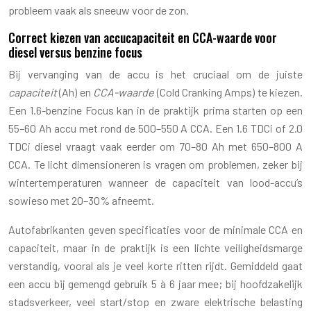
probleem vaak als sneeuw voor de zon.
Correct kiezen van accucapaciteit en CCA-waarde voor
diesel versus benzine focus
Bij vervanging van de accu is het cruciaal om de juiste
capaciteit
(Ah) en
CCA-waarde
(Cold Cranking Amps) te kiezen.
Een 1.6-benzine Focus kan in de praktijk prima starten op een
55–60 Ah accu met rond de 500–550 A CCA. Een 1.6 TDCi of 2.0
TDCi diesel vraagt vaak eerder om 70–80 Ah met 650–800 A
CCA. Te licht dimensioneren is vragen om problemen, zeker bij
wintertemperaturen wanneer de capaciteit van lood-accu’s
sowieso met 20–30% afneemt.
Autofabrikanten geven specificaties voor de minimale CCA en
capaciteit, maar in de praktijk is een lichte veiligheidsmarge
verstandig, vooral als je veel korte ritten rijdt. Gemiddeld gaat
een accu bij gemengd gebruik 5 à 6 jaar mee; bij hoofdzakelijk
stadsverkeer, veel start/stop en zware elektrische belasting