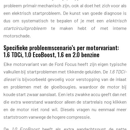
probleem primair mechanisch zijn, ook al doet het zich voor als
een elektrisch startprobleem. De kunst van goede diagnose is
dus om systematisch te bepalen of je met een
elektrisch
startcircuitprobleem
te maken hebt of met interne
motorschade.
Specifieke probleemscenario’s per motorvariant:
1.6 TDCi, 1.0 EcoBoost, 1.6 en 2.0 benzine
Elke motorvariant van de Ford Focus heeft zijn eigen typische
valkuilen bij startproblemen met tikkende geluiden. De
1.6 TDCi-
diesel
is bijvoorbeeld gevoelig voor verstopping van de inlaat
en problemen met de gloeibougies, waardoor de motor bij
koude start zwaar aanslaat. Een iets zwakke accu geeft dan net
die extra weerstand waardoor alleen de startrelais nog klikken
en de motor niet rond wil. Diesels vragen nu eenmaal meer
startstroom vanwege de hogere compressie.
De
1.0 EcoBoost
heeft als extra aandachtspunt de natte