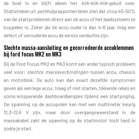
de boel in en blijft alleen het
klik-klik-klik
-geluid over.
Statistieken uit pechhulprapporten laten zien dat circa 40–50%
van de startproblemen direct aan de accu of het laadsysteem te
koppelen is. Zeker als de accu ouder is dan 4–6 jaar, mag een
defect of verouderde accu de eerste verdachte zijn.
Slechte massa-aansluiting en gecorrodeerde accuklemmen
bij ford focus MK2 en MK3
Bij de Ford Focus MK2 en MK3 komt een ander typisch probleem
veel voor:
slechte massaverbindingen
tussen accu, chassis
en motorblok. De auto kan dan exact dezelfde symptomen
geven als een lege accu: traag of niet starten, tikkende relais en
soms knipperende dashboardlampjes tijdens een startpoging.
De spanning op de accupolen kan met een multimeter keurig
12,3–12,6 V zijn, maar door overgangsweerstand in de
massakabel zakt de spanning op de startmotor toch hard in
zodra je start.