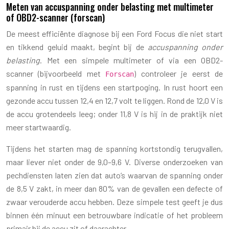
Meten van accuspanning onder belasting met multimeter
of OBD2-scanner (forscan)
De meest efficiënte diagnose bij een Ford Focus die niet start
en tikkend geluid maakt, begint bij de
accuspanning onder
belasting
. Met een simpele multimeter of via een OBD2-
scanner (bijvoorbeeld met
) controleer je eerst de
Forscan
spanning in rust en tijdens een startpoging. In rust hoort een
gezonde accu tussen 12,4 en 12,7 volt te liggen. Rond de 12,0 V is
de accu grotendeels leeg; onder 11,8 V is hij in de praktijk niet
meer startwaardig.
Tijdens het starten mag de spanning kortstondig terugvallen,
maar liever niet onder de 9,0–9,6 V. Diverse onderzoeken van
pechdiensten laten zien dat auto’s waarvan de spanning onder
de 8,5 V zakt, in meer dan 80% van de gevallen een defecte of
zwaar verouderde accu hebben. Deze simpele test geeft je dus
binnen één minuut een betrouwbare indicatie of het probleem
primair bij de accu zit of daarachter.