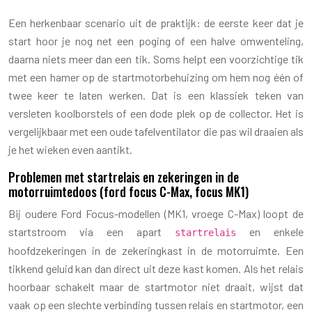
Een herkenbaar scenario uit de praktijk: de eerste keer dat je
start hoor je nog net een poging of een halve omwenteling,
daarna niets meer dan een tik. Soms helpt een voorzichtige tik
met een hamer op de startmotorbehuizing om hem nog één of
twee keer te laten werken. Dat is een klassiek teken van
versleten koolborstels of een dode plek op de collector. Het is
vergelijkbaar met een oude tafelventilator die pas wil draaien als
je het wieken even aantikt.
Problemen met startrelais en zekeringen in de
motorruimtedoos (ford focus C-Max, focus MK1)
Bij oudere Ford Focus-modellen (MK1, vroege C-Max) loopt de
startstroom via een apart
en enkele
startrelais
hoofdzekeringen in de zekeringkast in de motorruimte. Een
tikkend geluid kan dan direct uit deze kast komen. Als het relais
hoorbaar schakelt maar de startmotor niet draait, wijst dat
vaak op een slechte verbinding tussen relais en startmotor, een