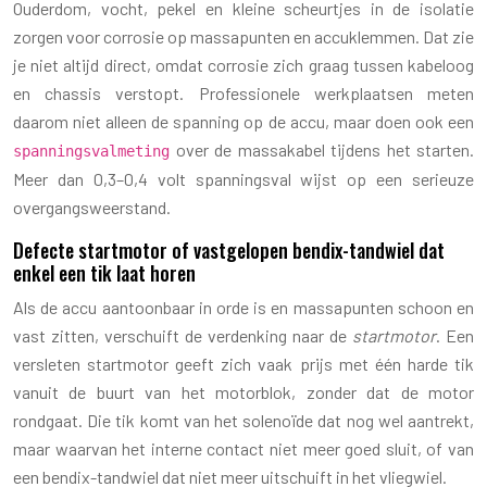
Ouderdom, vocht, pekel en kleine scheurtjes in de isolatie
zorgen voor corrosie op massapunten en accuklemmen. Dat zie
je niet altijd direct, omdat corrosie zich graag tussen kabeloog
en chassis verstopt. Professionele werkplaatsen meten
daarom niet alleen de spanning op de accu, maar doen ook een
over de massakabel tijdens het starten.
spanningsvalmeting
Meer dan 0,3–0,4 volt spanningsval wijst op een serieuze
overgangsweerstand.
Defecte startmotor of vastgelopen bendix-tandwiel dat
enkel een tik laat horen
Als de accu aantoonbaar in orde is en massapunten schoon en
vast zitten, verschuift de verdenking naar de
startmotor
. Een
versleten startmotor geeft zich vaak prijs met één harde tik
vanuit de buurt van het motorblok, zonder dat de motor
rondgaat. Die tik komt van het solenoïde dat nog wel aantrekt,
maar waarvan het interne contact niet meer goed sluit, of van
een bendix-tandwiel dat niet meer uitschuift in het vliegwiel.