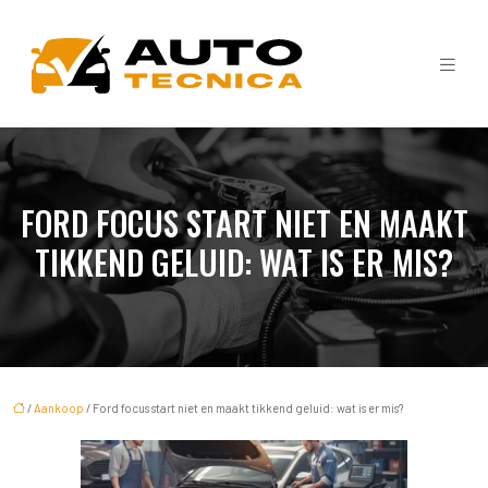
FORD FOCUS START NIET EN MAAKT
TIKKEND GELUID: WAT IS ER MIS?
/
Aankoop
/ Ford focus start niet en maakt tikkend geluid: wat is er mis?