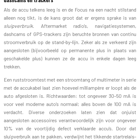
Als de accu telkens leeg is en de Focus na een nacht stilstand
alleen nog tikt, is de kans groot dat er ergens sprake is van
sluipverbruik
. Aftermarket radio’s, navigatiesystemen,
dashcams of GPS-trackers zijn beruchte bronnen van continu
stroomverbruik op de stand-by-lijn. Zeker als ze verkeerd zijn
aangesloten (bijvoorbeeld op permanente plus in plaats van
geschakelde plus) kunnen ze de accu in enkele dagen leeg
trekken.
Een ruststroomtest met een stroomtang of multimeter in serie
met de accukabel laat zien hoeveel milliampère er loopt als de
auto afgesloten is. Richtwaarden: tot ongeveer 30–50 mA is
voor veel moderne auto’s normaal; alles boven de 100 mA is
verdacht. Diverse onderzoeken laten zien dat onjuist
aangesloten accessoires verantwoordelijk zijn voor ongeveer
10% van de voortijdig defect verklaarde accu’s. Door dat
sluipverbruik aan te pakken, verdwijnt het tikkende startrelais-