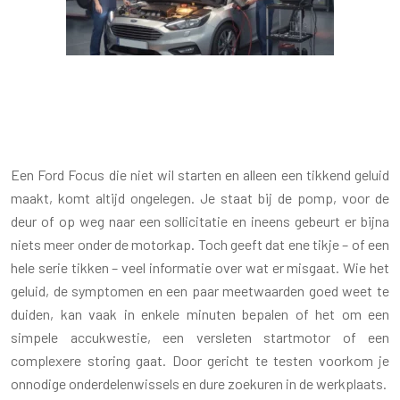
FORD FOCUS START NIET EN MAAKT
TIKKEND GELUID: WAT IS ER MIS?
Een Ford Focus die niet wil starten en alleen een tikkend geluid
maakt, komt altijd ongelegen. Je staat bij de pomp, voor de
deur of op weg naar een sollicitatie en ineens gebeurt er bijna
niets meer onder de motorkap. Toch geeft dat ene tikje – of een
hele serie tikken – veel informatie over wat er misgaat. Wie het
geluid, de symptomen en een paar meetwaarden goed weet te
duiden, kan vaak in enkele minuten bepalen of het om een
simpele accukwestie, een versleten startmotor of een
complexere storing gaat. Door gericht te testen voorkom je
onnodige onderdelenwissels en dure zoekuren in de werkplaats.