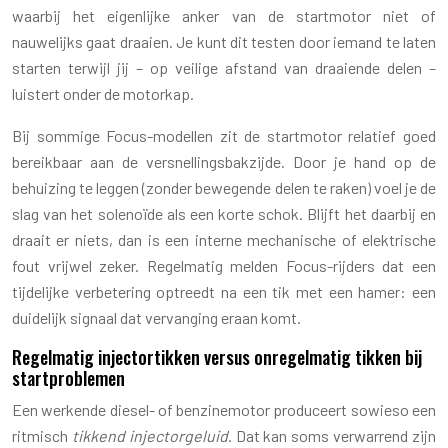
waarbij het eigenlijke anker van de startmotor niet of
nauwelijks gaat draaien. Je kunt dit testen door iemand te laten
starten terwijl jij – op veilige afstand van draaiende delen –
luistert onder de motorkap.
Bij sommige Focus-modellen zit de startmotor relatief goed
bereikbaar aan de versnellingsbakzijde. Door je hand op de
behuizing te leggen (zonder bewegende delen te raken) voel je de
slag van het solenoïde als een korte schok. Blijft het daarbij en
draait er niets, dan is een interne mechanische of elektrische
fout vrijwel zeker. Regelmatig melden Focus-rijders dat een
tijdelijke verbetering optreedt na een tik met een hamer: een
duidelijk signaal dat vervanging eraan komt.
Regelmatig injectortikken versus onregelmatig tikken bij
startproblemen
Een werkende diesel- of benzinemotor produceert sowieso een
ritmisch
tikkend injectorgeluid
. Dat kan soms verwarrend zijn