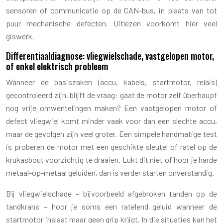
sensoren of communicatie op de CAN-bus, in plaats van tot
puur mechanische defecten. Uitlezen voorkomt hier veel
giswerk.
Differentiaaldiagnose: vliegwielschade, vastgelopen motor,
of enkel elektrisch probleem
Wanneer de basiszaken (accu, kabels, startmotor, relais)
gecontroleerd zijn, blijft de vraag: gaat de motor zelf überhaupt
nog vrije omwentelingen maken? Een vastgelopen motor of
defect vliegwiel komt minder vaak voor dan een slechte accu,
maar de gevolgen zijn veel groter. Een simpele handmatige test
is proberen de motor met een geschikte sleutel of ratel op de
krukasbout voorzichtig te draaien. Lukt dit niet of hoor je harde
metaal-op-metaal geluiden, dan is verder starten onverstandig.
Bij vliegwielschade – bijvoorbeeld afgebroken tanden op de
tandkrans – hoor je soms een ratelend geluid wanneer de
startmotor inslaat maar geen grip krijgt. In die situaties kan het