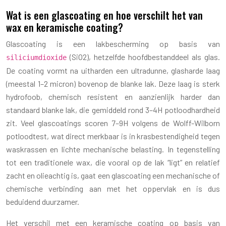
Wat is een glascoating en hoe verschilt het van
wax en keramische coating?
Glascoating is een lakbescherming op basis van
(SiO2), hetzelfde hoofdbestanddeel als glas.
siliciumdioxide
De coating vormt na uitharden een ultradunne, glasharde laag
(meestal 1–2 micron) bovenop de blanke lak. Deze laag is sterk
hydrofoob, chemisch resistent en aanzienlijk harder dan
standaard blanke lak, die gemiddeld rond 3–4H potloodhardheid
zit. Veel glascoatings scoren 7–9H volgens de Wolff-Wilborn
potloodtest, wat direct merkbaar is in krasbestendigheid tegen
waskrassen en lichte mechanische belasting. In tegenstelling
tot een traditionele wax, die vooral op de lak “ligt” en relatief
zacht en olieachtig is, gaat een glascoating een mechanische of
chemische verbinding aan met het oppervlak en is dus
beduidend duurzamer.
Het verschil met een keramische coating op basis van