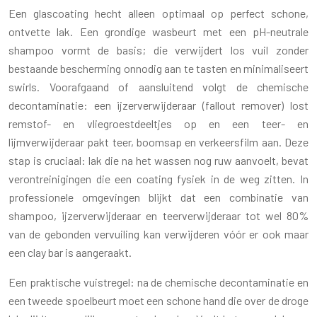
Een glascoating hecht alleen optimaal op perfect schone,
ontvette lak. Een grondige wasbeurt met een pH-neutrale
shampoo vormt de basis; die verwijdert los vuil zonder
bestaande bescherming onnodig aan te tasten en minimaliseert
swirls. Voorafgaand of aansluitend volgt de chemische
decontaminatie: een ijzerverwijderaar (fallout remover) lost
remstof- en vliegroestdeeltjes op en een teer- en
lijmverwijderaar pakt teer, boomsap en verkeersfilm aan. Deze
stap is cruciaal: lak die na het wassen nog ruw aanvoelt, bevat
verontreinigingen die een coating fysiek in de weg zitten. In
professionele omgevingen blijkt dat een combinatie van
shampoo, ijzerverwijderaar en teerverwijderaar tot wel 80%
van de gebonden vervuiling kan verwijderen vóór er ook maar
een clay bar is aangeraakt.
Een praktische vuistregel: na de chemische decontaminatie en
een tweede spoelbeurt moet een schone hand die over de droge