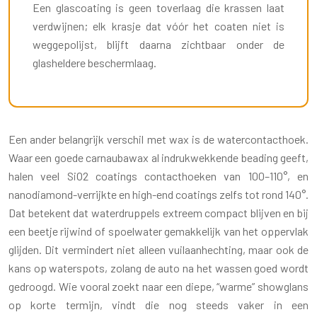
Een glascoating is geen toverlaag die krassen laat
verdwijnen; elk krasje dat vóór het coaten niet is
weggepolijst, blijft daarna zichtbaar onder de
glasheldere beschermlaag.
Een ander belangrijk verschil met wax is de watercontacthoek.
Waar een goede carnaubawax al indrukwekkende beading geeft,
halen veel SiO2 coatings contacthoeken van 100–110°, en
nanodiamond-verrijkte en high-end coatings zelfs tot rond 140°.
Dat betekent dat waterdruppels extreem compact blijven en bij
een beetje rijwind of spoelwater gemakkelijk van het oppervlak
glijden. Dit vermindert niet alleen vuilaanhechting, maar ook de
kans op waterspots, zolang de auto na het wassen goed wordt
gedroogd. Wie vooral zoekt naar een diepe, “warme” showglans
op korte termijn, vindt die nog steeds vaker in een