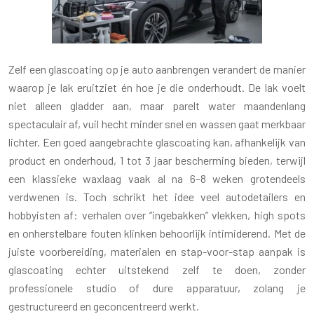
Zelf een glascoating op je auto aanbrengen verandert de manier
waarop je lak eruitziet én hoe je die onderhoudt. De lak voelt
niet alleen gladder aan, maar parelt water maandenlang
spectaculair af, vuil hecht minder snel en wassen gaat merkbaar
lichter. Een goed aangebrachte glascoating kan, afhankelijk van
product en onderhoud, 1 tot 3 jaar bescherming bieden, terwijl
een klassieke waxlaag vaak al na 6–8 weken grotendeels
verdwenen is. Toch schrikt het idee veel autodetailers en
hobbyisten af: verhalen over “ingebakken” vlekken, high spots
en onherstelbare fouten klinken behoorlijk intimiderend. Met de
juiste voorbereiding, materialen en stap-voor-stap aanpak is
glascoating echter uitstekend zelf te doen, zonder
professionele studio of dure apparatuur, zolang je
gestructureerd en geconcentreerd werkt.