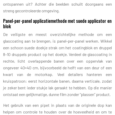
ontspannen uit? Achter die beelden schuilt doorgaans een
streng gecontroleerde omgeving.
Panel-per-panel applicatiemethode met suede applicator en
blok
De veiligste en meest overzichtelijke methode om een
glascoating aan te brengen, is panel-per-panel werken. Wikkel
een schoon suede doekje strak om het coatingblok en druppel
8–10 druppels product op het doekje. Verdeel de glascoating in
rechte, licht overlappende banen over een oppervlak van
ongeveer 40×40 cm, bijvoorbeeld de helft van een deur of een
kwart van de motorkap. Veel detailers hanteren een
kruispatroon: eerst horizontale banen, daarna verticale, zodat
je zeker bent ieder stukje lak geraakt te hebben. Op die manier
ontstaat een gelijkmatige, dunne film zonder “plassen” product.
Het gebruik van een pipet in plaats van de originele dop kan
helpen om controle te houden over de hoeveelheid en om te