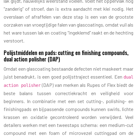
lak glijdt, nauwelijks weerstand voelen. Voelt het oppervlak nog
“zanderig” of stroef, dan is extra aandacht met klei nodig. Het
overslaan of afraffelen van deze stap is een van de grootste
oorzaken van vroegtijdige falen van glascoatings, omdat vuil als
het ware tussen lak en coating “ingeklemd” raakt en de hechting
verstoort.
Polijstmiddelen en pads: cutting en finishing compounds,
dual action polisher (DAP)
Omdat een glascoating bestaande defecten niet maskeert maar
juist benadrukt, is een goed polijsttraject essentieel. Een
dual
(DAP) van merken als Rupes of Flex biedt de
action polisher
beste balans tussen correctiekracht en veiligheid voor
beginners. In combinatie met een set cutting-, polishing- en
finishingpads en bijpassende compounds kunnen swirls, lichte
krassen en oxidatie gecontroleerd worden verwijderd. Veel
detailers werken met een tweestaps schema: een medium-cut
compound met een foam of microvezel cuttingpad om de