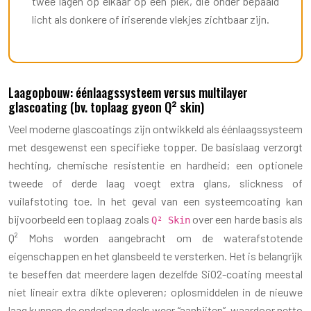
twee lagen op elkaar op één plek, die onder bepaald
licht als donkere of iriserende vlekjes zichtbaar zijn.
Laagopbouw: éénlaagssysteem versus multilayer
glascoating (bv. toplaag gyeon Q² skin)
Veel moderne glascoatings zijn ontwikkeld als éénlaagssysteem
met desgewenst een specifieke topper. De basislaag verzorgt
hechting, chemische resistentie en hardheid; een optionele
tweede of derde laag voegt extra glans, slickness of
vuilafstoting toe. In het geval van een systeemcoating kan
bijvoorbeeld een toplaag zoals
over een harde basis als
Q² Skin
Q² Mohs worden aangebracht om de waterafstotende
eigenschappen en het glansbeeld te versterken. Het is belangrijk
te beseffen dat meerdere lagen dezelfde SiO2-coating meestal
niet lineair extra dikte opleveren; oplosmiddelen in de nieuwe
laag kunnen de onderlaag deels weer “aanbijten”, waardoor netto