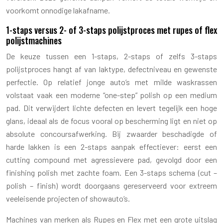
voorkomt onnodige lakafname.
1-staps versus 2- of 3-staps polijstproces met rupes of flex
polijstmachines
De keuze tussen een 1-staps, 2-staps of zelfs 3-staps
polijstproces hangt af van laktype, defectniveau en gewenste
perfectie. Op relatief jonge auto’s met milde waskrassen
volstaat vaak een moderne “one-step” polish op een medium
pad. Dit verwijdert lichte defecten en levert tegelijk een hoge
glans, ideaal als de focus vooral op bescherming ligt en niet op
absolute concoursafwerking. Bij zwaarder beschadigde of
harde lakken is een 2-staps aanpak effectiever: eerst een
cutting compound met agressievere pad, gevolgd door een
finishing polish met zachte foam. Een 3-staps schema (cut –
polish – finish) wordt doorgaans gereserveerd voor extreem
veeleisende projecten of showauto’s.
Machines van merken als Rupes en Flex met een grote uitslag