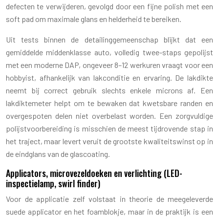
defecten te verwijderen, gevolgd door een fijne polish met een
soft pad om maximale glans en helderheid te bereiken.
Uit tests binnen de detailinggemeenschap blijkt dat een
gemiddelde middenklasse auto, volledig twee-staps gepolijst
met een moderne DAP, ongeveer 8–12 werkuren vraagt voor een
hobbyist, afhankelijk van lakconditie en ervaring. De lakdikte
neemt bij correct gebruik slechts enkele microns af. Een
lakdiktemeter helpt om te bewaken dat kwetsbare randen en
overgespoten delen niet overbelast worden. Een zorgvuldige
polijstvoorbereiding is misschien de meest tijdrovende stap in
het traject, maar levert veruit de grootste kwaliteitswinst op in
de eindglans van de glascoating.
Applicators, microvezeldoeken en verlichting (LED-
inspectielamp, swirl finder)
Voor de applicatie zelf volstaat in theorie de meegeleverde
suede applicator en het foamblokje, maar in de praktijk is een