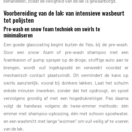
behandelen, zodat de veiligheid van de lak is gewaarborgd.
Voorbereiding van de lak: van intensieve wasbeurt
tot polijsten
Pre-wash en snow foam techniek om swirls te
minimaliseren
Een goede glascoating begint buiten de fles, bij de pre-wash.
Door een
snow foam
of pre-wash shampoo met een
foamkanon of pump sprayer op de droge, stoffige auto aan te
brengen, wordt vuil ingekapseld en verweekt voordat er
mechanisch contact plaatsvindt. Dit vermindert de kans op
swirls aanzienlijk, vooral bij donkere lakken. Laat het schuim
enkele minuten inwerken, zonder dat het opdroogt, en spoel
vervolgens grondig af met een hogedrukreiniger. Pas daarna
volgt de handwas volgens de twee-emmer methode: één
emmer met shampoo-oplossing, één met schoon spoelwater,
en een washmitt met lange “wormen” om vuil veilig af te voeren
van de lak.