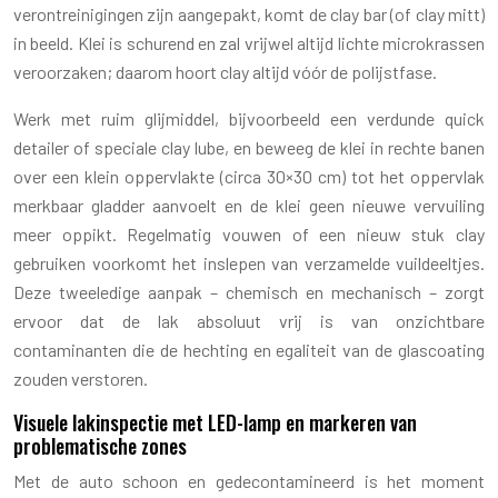
verontreinigingen zijn aangepakt, komt de clay bar (of clay mitt)
in beeld. Klei is schurend en zal vrijwel altijd lichte microkrassen
veroorzaken; daarom hoort clay altijd vóór de polijstfase.
Werk met ruim glijmiddel, bijvoorbeeld een verdunde quick
detailer of speciale clay lube, en beweeg de klei in rechte banen
over een klein oppervlakte (circa 30×30 cm) tot het oppervlak
merkbaar gladder aanvoelt en de klei geen nieuwe vervuiling
meer oppikt. Regelmatig vouwen of een nieuw stuk clay
gebruiken voorkomt het inslepen van verzamelde vuildeeltjes.
Deze tweeledige aanpak – chemisch en mechanisch – zorgt
ervoor dat de lak absoluut vrij is van onzichtbare
contaminanten die de hechting en egaliteit van de glascoating
zouden verstoren.
Visuele lakinspectie met LED-lamp en markeren van
problematische zones
Met de auto schoon en gedecontamineerd is het moment