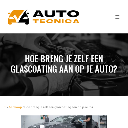
HOE BRENG JE ZELF EEN
GLASCOATING AAN OP JE AUTO?
/
Aankoop
/ Hoe breng je zelf een glascoating aan op je auto?