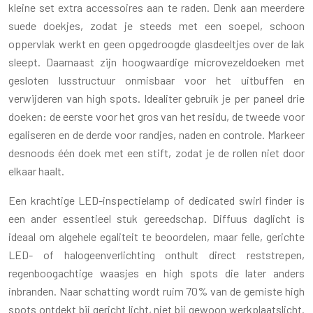
kleine set extra accessoires aan te raden. Denk aan meerdere
suede doekjes, zodat je steeds met een soepel, schoon
oppervlak werkt en geen opgedroogde glasdeeltjes over de lak
sleept. Daarnaast zijn hoogwaardige microvezeldoeken met
gesloten lusstructuur onmisbaar voor het uitbuffen en
verwijderen van high spots. Idealiter gebruik je per paneel drie
doeken: de eerste voor het gros van het residu, de tweede voor
egaliseren en de derde voor randjes, naden en controle. Markeer
desnoods één doek met een stift, zodat je de rollen niet door
elkaar haalt.
Een krachtige LED-inspectielamp of dedicated swirl finder is
een ander essentieel stuk gereedschap. Diffuus daglicht is
ideaal om algehele egaliteit te beoordelen, maar felle, gerichte
LED- of halogeenverlichting onthult direct reststrepen,
regenboogachtige waasjes en high spots die later anders
inbranden. Naar schatting wordt ruim 70% van de gemiste high
spots ontdekt bij gericht licht, niet bij gewoon werkplaatslicht.