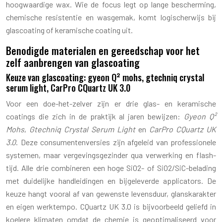
hoogwaardige wax. Wie de focus legt op lange bescherming,
chemische resistentie en wasgemak, komt logischerwijs bij
glascoating of keramische coating uit.
Benodigde materialen en gereedschap voor het
zelf aanbrengen van glascoating
Keuze van glascoating: gyeon Q² mohs, gtechniq crystal
serum light, CarPro CQuartz UK 3.0
Voor een doe-het-zelver zijn er drie glas- en keramische
coatings die zich in de praktijk al jaren bewijzen:
Gyeon Q²
Mohs
,
Gtechniq Crystal Serum Light
en
CarPro CQuartz UK
3.0
. Deze consumentenversies zijn afgeleid van professionele
systemen, maar vergevingsgezinder qua verwerking en flash-
tijd. Alle drie combineren een hoge SiO2- of SiO2/SiC-belading
met duidelijke handleidingen en bijgeleverde applicators. De
keuze hangt vooral af van gewenste levensduur, glanskarakter
en eigen werktempo. CQuartz UK 3.0 is bijvoorbeeld geliefd in
koelere klimaten omdat de chemie is geoptimaliseerd voor