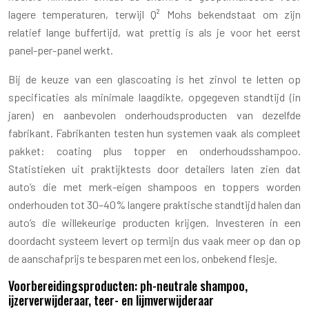
lagere temperaturen, terwijl Q² Mohs bekendstaat om zijn
relatief lange buffertijd, wat prettig is als je voor het eerst
panel-per-panel werkt.
Bij de keuze van een glascoating is het zinvol te letten op
specificaties als minimale laagdikte, opgegeven standtijd (in
jaren) en aanbevolen onderhoudsproducten van dezelfde
fabrikant. Fabrikanten testen hun systemen vaak als compleet
pakket: coating plus topper en onderhoudsshampoo.
Statistieken uit praktijktests door detailers laten zien dat
auto’s die met merk-eigen shampoos en toppers worden
onderhouden tot 30–40% langere praktische standtijd halen dan
auto’s die willekeurige producten krijgen. Investeren in een
doordacht systeem levert op termijn dus vaak meer op dan op
de aanschafprijs te besparen met een los, onbekend flesje.
Voorbereidingsproducten: ph-neutrale shampoo,
ijzerverwijderaar, teer- en lijmverwijderaar