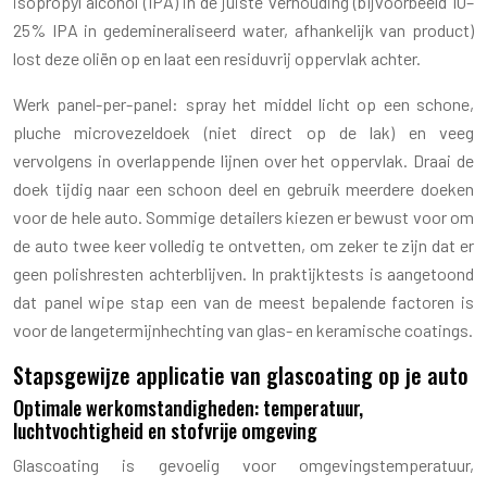
isopropyl alcohol (IPA) in de juiste verhouding (bijvoorbeeld 10–
25% IPA in gedemineraliseerd water, afhankelijk van product)
lost deze oliën op en laat een residuvrij oppervlak achter.
Werk panel-per-panel: spray het middel licht op een schone,
pluche microvezeldoek (niet direct op de lak) en veeg
vervolgens in overlappende lijnen over het oppervlak. Draai de
doek tijdig naar een schoon deel en gebruik meerdere doeken
voor de hele auto. Sommige detailers kiezen er bewust voor om
de auto twee keer volledig te ontvetten, om zeker te zijn dat er
geen polishresten achterblijven. In praktijktests is aangetoond
dat panel wipe stap een van de meest bepalende factoren is
voor de langetermijnhechting van glas- en keramische coatings.
Stapsgewijze applicatie van glascoating op je auto
Optimale werkomstandigheden: temperatuur,
luchtvochtigheid en stofvrije omgeving
Glascoating is gevoelig voor omgevingstemperatuur,