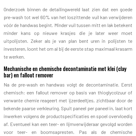
Onderzoek binnen de detailingwereld laat zien dat een goede
pre-wash tot wel 60% van het loszittende vuil kan verwijderen
vóór de handwas begint. Minder vuil tussen mitt en lak betekent
minder kans op nieuwe krasjes die je later weer moet
uitpolijsten. Zeker als je van plan bent uren in polijsten te
investeren, loont het om al bij de eerste stap maximaal krasarm
te werken.
Mechanische en chemische decontaminatie met klei (clay
bar) en fallout remover
Na de pre-wash en handwas volgt de decontaminatie. Eerst
chemisch: een fallout remover op basis van thioglycolzuur of
verwante chemie reageert met ijzerdeeltjes, zichtbaar door de
bekende paarse verkleuring. Spuit paneel per paneel in, laat kort
inwerken volgens de productspecificaties en spoel overvloedig
af. Eventueel kan een teer- en lijmverwijderaar gevolgd worden
voor teer- en boomsapresten. Pas als de chemische