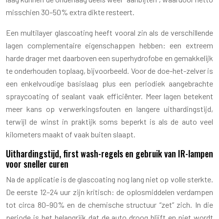
misschien 30–50% extra dikte resteert.
Een multilayer glascoating heeft vooral zin als de verschillende
lagen complementaire eigenschappen hebben: een extreem
harde drager met daarboven een superhydrofobe en gemakkelijk
te onderhouden toplaag, bijvoorbeeld. Voor de doe-het-zelver is
een enkelvoudige basislaag plus een periodiek aangebrachte
spraycoating of sealant vaak efficiënter. Meer lagen betekent
meer kans op verwerkingsfouten en langere uithardingstijd,
terwijl de winst in praktijk soms beperkt is als de auto veel
kilometers maakt of vaak buiten slaapt.
Uithardingstijd, first wash-regels en gebruik van IR-lampen
voor sneller curen
Na de applicatie is de glascoating nog lang niet op volle sterkte.
De eerste 12–24 uur zijn kritisch: de oplosmiddelen verdampen
tot circa 80–90% en de chemische structuur “zet” zich. In die
periode is het belangrijk dat de auto droog blijft en niet wordt