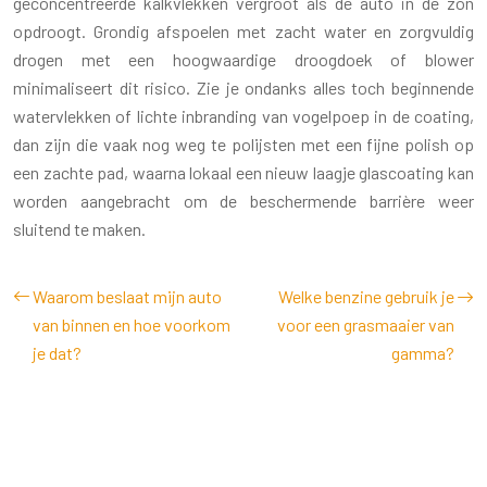
geconcentreerde kalkvlekken vergroot als de auto in de zon
opdroogt. Grondig afspoelen met zacht water en zorgvuldig
drogen met een hoogwaardige droogdoek of blower
minimaliseert dit risico. Zie je ondanks alles toch beginnende
watervlekken of lichte inbranding van vogelpoep in de coating,
dan zijn die vaak nog weg te polijsten met een fijne polish op
een zachte pad, waarna lokaal een nieuw laagje glascoating kan
worden aangebracht om de beschermende barrière weer
sluitend te maken.
Waarom beslaat mijn auto
Welke benzine gebruik je
van binnen en hoe voorkom
voor een grasmaaier van
je dat?
gamma?