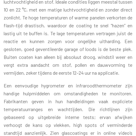
luchtvochtigheid en stof. Ideale condities liggen meestal tussen
10 en 22 °C, met een matige luchtvochtigheid en zonder direct
zonlicht. Te hoge temperaturen of warme panelen verkorten de
flash-tijd drastisch, waardoor de coating te snel “hazen” en
lastig uit te buffen is. Te lage temperaturen vertragen juist de
reactie en kunnen zorgen voor ongelijke uitharding. Een
gesloten, goed geventileerde garage of loods is de beste plek.
Buiten coaten kan alleen bij absoluut droog, windstil weer en
vergt extra aandacht om stof, pollen en dauwvorming te
vermijden, zeker tijdens de eerste 12–24 uur na applicatie.
Een eenvoudige hygrometer en infraroodthermometer zijn
handige hulpmiddelen om omstandigheden te monitoren.
Fabrikanten geven in hun handleidingen vaak expliciete
temperatuurranges en wachttijden. Die richtlijnen zijn
gebaseerd op uitgebreide interne tests; ervan afwijken
verhoogt de kans op vlekken, high spots of verminderde
standtijd aanzienlijk. Zien glascoatings er in online video’s