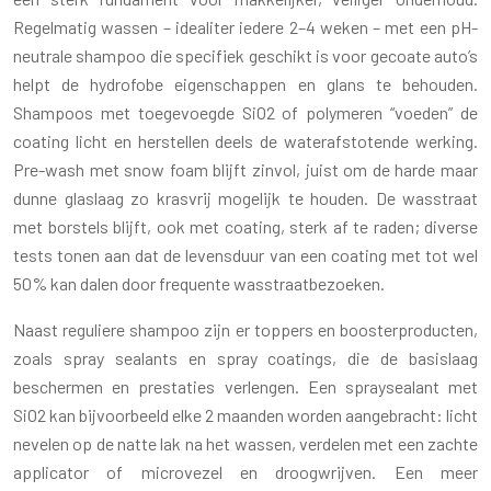
Regelmatig wassen – idealiter iedere 2–4 weken – met een pH-
neutrale shampoo die specifiek geschikt is voor gecoate auto’s
helpt de hydrofobe eigenschappen en glans te behouden.
Shampoos met toegevoegde SiO2 of polymeren “voeden” de
coating licht en herstellen deels de waterafstotende werking.
Pre-wash met snow foam blijft zinvol, juist om de harde maar
dunne glaslaag zo krasvrij mogelijk te houden. De wasstraat
met borstels blijft, ook met coating, sterk af te raden; diverse
tests tonen aan dat de levensduur van een coating met tot wel
50% kan dalen door frequente wasstraatbezoeken.
Naast reguliere shampoo zijn er toppers en boosterproducten,
zoals spray sealants en spray coatings, die de basislaag
beschermen en prestaties verlengen. Een spraysealant met
SiO2 kan bijvoorbeeld elke 2 maanden worden aangebracht: licht
nevelen op de natte lak na het wassen, verdelen met een zachte
applicator of microvezel en droogwrijven. Een meer