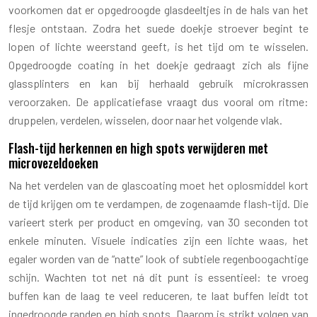
voorkomen dat er opgedroogde glasdeeltjes in de hals van het
flesje ontstaan. Zodra het suede doekje stroever begint te
lopen of lichte weerstand geeft, is het tijd om te wisselen.
Opgedroogde coating in het doekje gedraagt zich als fijne
glassplinters en kan bij herhaald gebruik microkrassen
veroorzaken. De applicatiefase vraagt dus vooral om ritme:
druppelen, verdelen, wisselen, door naar het volgende vlak.
Flash-tijd herkennen en high spots verwijderen met
microvezeldoeken
Na het verdelen van de glascoating moet het oplosmiddel kort
de tijd krijgen om te verdampen, de zogenaamde flash-tijd. Die
varieert sterk per product en omgeving, van 30 seconden tot
enkele minuten. Visuele indicaties zijn een lichte waas, het
egaler worden van de “natte” look of subtiele regenboogachtige
schijn. Wachten tot net ná dit punt is essentieel: te vroeg
buffen kan de laag te veel reduceren, te laat buffen leidt tot
ingedroogde randen en high spots. Daarom is strikt volgen van