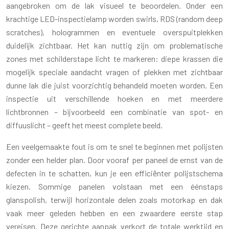
aangebroken om de lak visueel te beoordelen. Onder een
krachtige LED-inspectielamp worden swirls, RDS (random deep
scratches), hologrammen en eventuele overspuitplekken
duidelijk zichtbaar. Het kan nuttig zijn om problematische
zones met schilderstape licht te markeren: diepe krassen die
mogelijk speciale aandacht vragen of plekken met zichtbaar
dunne lak die juist voorzichtig behandeld moeten worden. Een
inspectie uit verschillende hoeken en met meerdere
lichtbronnen – bijvoorbeeld een combinatie van spot- en
diffuuslicht – geeft het meest complete beeld.
Een veelgemaakte fout is om te snel te beginnen met polijsten
zonder een helder plan. Door vooraf per paneel de ernst van de
defecten in te schatten, kun je een efficiënter polijstschema
kiezen. Sommige panelen volstaan met een éénstaps
glanspolish, terwijl horizontale delen zoals motorkap en dak
vaak meer geleden hebben en een zwaardere eerste stap
vereisen. Deze gerichte aanpak verkort de totale werktijd en