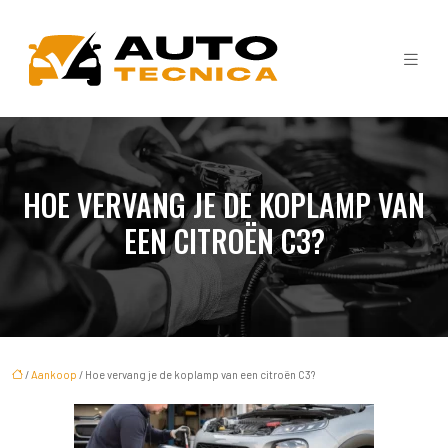
HOE VERVANG JE DE KOPLAMP VAN
EEN CITROËN C3?
/
Aankoop
/ Hoe vervang je de koplamp van een citroën C3?