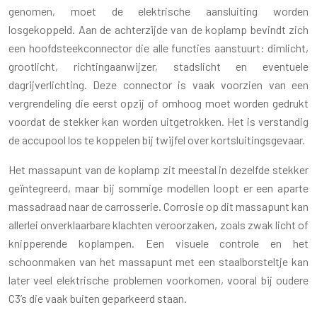
genomen, moet de elektrische aansluiting worden
losgekoppeld. Aan de achterzijde van de koplamp bevindt zich
een hoofdsteekconnector die alle functies aanstuurt: dimlicht,
grootlicht, richtingaanwijzer, stadslicht en eventuele
dagrijverlichting. Deze connector is vaak voorzien van een
vergrendeling die eerst opzij of omhoog moet worden gedrukt
voordat de stekker kan worden uitgetrokken. Het is verstandig
de accupool los te koppelen bij twijfel over kortsluitingsgevaar.
Het massapunt van de koplamp zit meestal in dezelfde stekker
geïntegreerd, maar bij sommige modellen loopt er een aparte
massadraad naar de carrosserie. Corrosie op dit massapunt kan
allerlei onverklaarbare klachten veroorzaken, zoals zwak licht of
knipperende koplampen. Een visuele controle en het
schoonmaken van het massapunt met een staalborsteltje kan
later veel elektrische problemen voorkomen, vooral bij oudere
C3’s die vaak buiten geparkeerd staan.