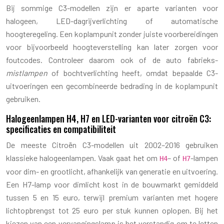
Bij sommige C3-modellen zijn er aparte varianten voor
halogeen, LED-dagrijverlichting of automatische
hoogteregeling. Een koplampunit zonder juiste voorbereidingen
voor bijvoorbeeld hoogteverstelling kan later zorgen voor
foutcodes. Controleer daarom ook of de auto fabrieks-
mistlampen
of bochtverlichting heeft, omdat bepaalde C3-
uitvoeringen een gecombineerde bedrading in de koplampunit
gebruiken.
Halogeenlampen H4, H7 en LED-varianten voor citroën C3:
specificaties en compatibiliteit
De meeste Citroën C3-modellen uit 2002–2016 gebruiken
klassieke halogeenlampen. Vaak gaat het om
– of
-lampen
H4
H7
voor dim- en grootlicht, afhankelijk van generatie en uitvoering.
Een H7-lamp voor dimlicht kost in de bouwmarkt gemiddeld
tussen 5 en 15 euro, terwijl premium varianten met hogere
lichtopbrengst tot 25 euro per stuk kunnen oplopen. Bij het
kiezen van een vervangingslamp is het verstandig om te letten