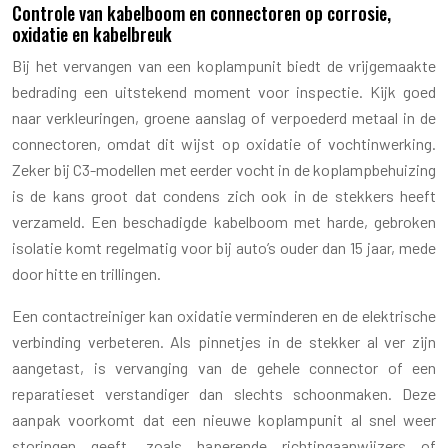
Controle van kabelboom en connectoren op corrosie,
oxidatie en kabelbreuk
Bij het vervangen van een koplampunit biedt de vrijgemaakte
bedrading een uitstekend moment voor inspectie. Kijk goed
naar verkleuringen, groene aanslag of verpoederd metaal in de
connectoren, omdat dit wijst op oxidatie of vochtinwerking.
Zeker bij C3-modellen met eerder vocht in de koplampbehuizing
is de kans groot dat condens zich ook in de stekkers heeft
verzameld. Een beschadigde kabelboom met harde, gebroken
isolatie komt regelmatig voor bij auto’s ouder dan 15 jaar, mede
door hitte en trillingen.
Een contactreiniger kan oxidatie verminderen en de elektrische
verbinding verbeteren. Als pinnetjes in de stekker al ver zijn
aangetast, is vervanging van de gehele connector of een
reparatieset verstandiger dan slechts schoonmaken. Deze
aanpak voorkomt dat een nieuwe koplampunit al snel weer
storingen geeft, zoals haperende richtingaanwijzers of