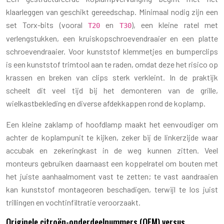
klaarleggen van geschikt gereedschap. Minimaal nodig zijn een
set Torx-bits (vooral
en
), een kleine ratel met
T20
T30
verlengstukken, een kruiskopschroevendraaier en een platte
schroevendraaier. Voor kunststof klemmetjes en bumperclips
is een kunststof trimtool aan te raden, omdat deze het risico op
krassen en breken van clips sterk verkleint. In de praktijk
scheelt dit veel tijd bij het demonteren van de grille,
wielkastbekleding en diverse afdekkappen rond de koplamp.
Een kleine zaklamp of hoofdlamp maakt het eenvoudiger om
achter de koplampunit te kijken, zeker bij de linkerzijde waar
accubak en zekeringkast in de weg kunnen zitten. Veel
monteurs gebruiken daarnaast een koppelratel om bouten met
het juiste aanhaalmoment vast te zetten; te vast aandraaien
kan kunststof montageoren beschadigen, terwijl te los juist
trillingen en vochtinfiltratie veroorzaakt.
Originele citroën-onderdeelnummers (OEM) versus