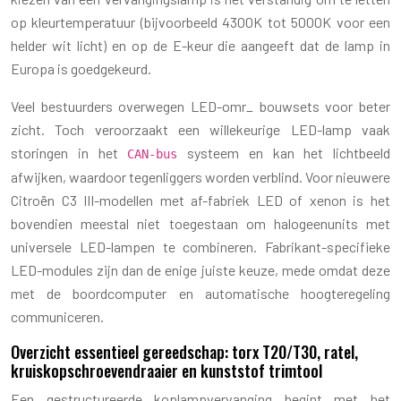
op kleurtemperatuur (bijvoorbeeld 4300K tot 5000K voor een
helder wit licht) en op de E-keur die aangeeft dat de lamp in
Europa is goedgekeurd.
Veel bestuurders overwegen LED-omr_ bouwsets voor beter
zicht. Toch veroorzaakt een willekeurige LED-lamp vaak
storingen in het
systeem en kan het lichtbeeld
CAN-bus
afwijken, waardoor tegenliggers worden verblind. Voor nieuwere
Citroën C3 III-modellen met af-fabriek LED of xenon is het
bovendien meestal niet toegestaan om halogeenunits met
universele LED-lampen te combineren. Fabrikant-specifieke
LED-modules zijn dan de enige juiste keuze, mede omdat deze
met de boordcomputer en automatische hoogteregeling
communiceren.
Overzicht essentieel gereedschap: torx T20/T30, ratel,
kruiskopschroevendraaier en kunststof trimtool
Een gestructureerde koplampvervanging begint met het