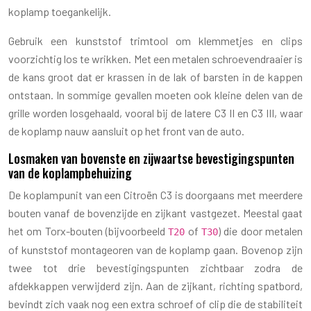
koplamp toegankelijk.
Gebruik een kunststof trimtool om klemmetjes en clips
voorzichtig los te wrikken. Met een metalen schroevendraaier is
de kans groot dat er krassen in de lak of barsten in de kappen
ontstaan. In sommige gevallen moeten ook kleine delen van de
grille worden losgehaald, vooral bij de latere C3 II en C3 III, waar
de koplamp nauw aansluit op het front van de auto.
Losmaken van bovenste en zijwaartse bevestigingspunten
van de koplampbehuizing
De koplampunit van een Citroën C3 is doorgaans met meerdere
bouten vanaf de bovenzijde en zijkant vastgezet. Meestal gaat
het om Torx-bouten (bijvoorbeeld
of
) die door metalen
T20
T30
of kunststof montageoren van de koplamp gaan. Bovenop zijn
twee tot drie bevestigingspunten zichtbaar zodra de
afdekkappen verwijderd zijn. Aan de zijkant, richting spatbord,
bevindt zich vaak nog een extra schroef of clip die de stabiliteit