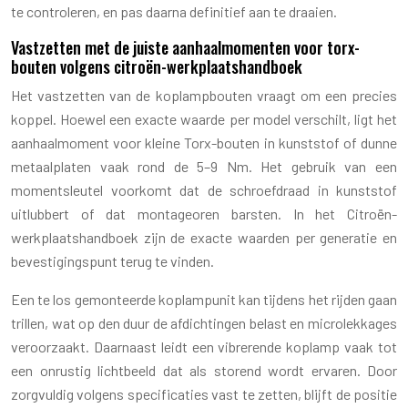
te controleren, en pas daarna definitief aan te draaien.
Vastzetten met de juiste aanhaalmomenten voor torx-
bouten volgens citroën-werkplaatshandboek
Het vastzetten van de koplampbouten vraagt om een precies
koppel. Hoewel een exacte waarde per model verschilt, ligt het
aanhaalmoment voor kleine Torx-bouten in kunststof of dunne
metaalplaten vaak rond de 5–9 Nm. Het gebruik van een
momentsleutel voorkomt dat de schroefdraad in kunststof
uitlubbert of dat montageoren barsten. In het Citroën-
werkplaatshandboek zijn de exacte waarden per generatie en
bevestigingspunt terug te vinden.
Een te los gemonteerde koplampunit kan tijdens het rijden gaan
trillen, wat op den duur de afdichtingen belast en microlekkages
veroorzaakt. Daarnaast leidt een vibrerende koplamp vaak tot
een onrustig lichtbeeld dat als storend wordt ervaren. Door
zorgvuldig volgens specificaties vast te zetten, blijft de positie