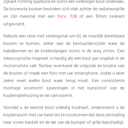
zijkant richting spatbord en soms één verborgen bout onderaan.
De bovenste bouten bevinden zich vlak achter de radiateurgrille
en zijn meestal met een
of een 10mm zeskant
Torx T20
uitgevoerd.
Gebruik een ratel met verlengstuk om bij de moeilijk bereikbare
bouten te komen, zeker aan de bestuurderszijde waar de
kabelbomen en de koelerslangen soms in de weg zitten. Een
telescopische magneet is handig als een bout per ongeluk in de
motorruimte valt. Noteer eventueel de volgorde en locatie van
de bouten of maak een foto met uw smartphone, zodat u later
zeker weet welke bout waar terug moet. Een consistente
montage voorkomt spanningen in het kunststof van de
koplampbehuizing en de carrosserie.
Voordat u de laatste bout volledig losdraait, ondersteunt u de
koplampunit met uw hand om te voorkomen dat deze plotseling
naar voren kantelt en de lak van de bumper of grille beschadigt.