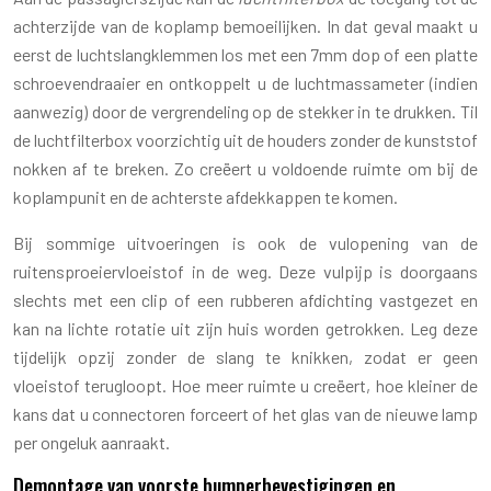
achterzijde van de koplamp bemoeilijken. In dat geval maakt u
eerst de luchtslangklemmen los met een 7mm dop of een platte
schroevendraaier en ontkoppelt u de luchtmassameter (indien
aanwezig) door de vergrendeling op de stekker in te drukken. Til
de luchtfilterbox voorzichtig uit de houders zonder de kunststof
nokken af te breken. Zo creëert u voldoende ruimte om bij de
koplampunit en de achterste afdekkappen te komen.
Bij sommige uitvoeringen is ook de vulopening van de
ruitensproeiervloeistof in de weg. Deze vulpijp is doorgaans
slechts met een clip of een rubberen afdichting vastgezet en
kan na lichte rotatie uit zijn huis worden getrokken. Leg deze
tijdelijk opzij zonder de slang te knikken, zodat er geen
vloeistof terugloopt. Hoe meer ruimte u creëert, hoe kleiner de
kans dat u connectoren forceert of het glas van de nieuwe lamp
per ongeluk aanraakt.
Demontage van voorste bumperbevestigingen en