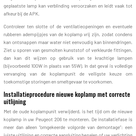
geplaatste lamp kan verblinding veroorzaken en leidt vaak tot
afkeur bij de APK.
Controleer ten slotte of de ventilatieopeningen en eventuele
rubberen adempijpjes van de koplamp vrij zijn, zodat condens
kan ontsnappen maar water niet eenvoudig kan binnendringen.
Ziet u sporen van gesmolten kunststof of verkleurde fittingen,
dan kan dit wijzen op gebruik van te krachtige lampen
(bijvoorbeeld 100W in plaats van 55W). In dat geval is volledige
vervanging van de koplampunit de veiligste keuze om
toekomstige storingen en smeltgevaar te voorkomen.
Installatieprocedure nieuwe koplamp met correcte
uitlijning
Met de oude koplampunit verwijderd, is het tijd om de nieuwe
koplamp in uw Peugeot 206 te monteren. De installatiefase is
meer dan alleen “omgekeerde volgorde van demontage”: een
juiste uitlijning en correcte aansluiting bepalen of uw verlichting