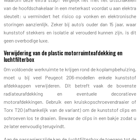
van de hoofdschakelaar in een meterkast voordat u aan elektra
sleutelt: u vermindert het risico op vonken en elektronische
storingen aanzienlijk. Zeker bij auto’s ouder dan 15 jaar, waar
kunststof stekkers en isolatie al verouderd kunnen zijn, is dit
geen overbodige luxe.
Verwijdering van de plastic motorruimteafdekking en
luchtfilterbox
Om voldoende werkruimte te krijgen rond de koplampbehuizing,
moet u bij veel Peugeot 206-modellen enkele kunststof
afdekkappen verwijderen. Dit betreft vaak de bovenste
radiateurafdekking en eventuele decoratieve
motorafdekkingen. Gebruik een kruiskopschroevendraaier of
Torx T20 (afhankelijk van de variant) om de kunststof clips en
schroeven los te draaien. Bewaar de clips in een bakje zodat u
ze later eenvoudig terugvindt.
Aan de passagierszijde kan de
luchtfilterbox
de toegang tot de