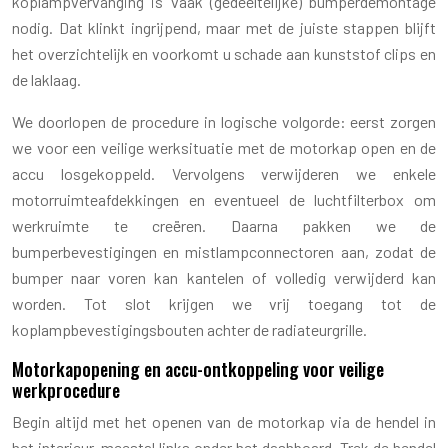
koplampvervanging is vaak (gedeeltelijke) bumperdemontage
nodig. Dat klinkt ingrijpend, maar met de juiste stappen blijft
het overzichtelijk en voorkomt u schade aan kunststof clips en
de laklaag.
We doorlopen de procedure in logische volgorde: eerst zorgen
we voor een veilige werksituatie met de motorkap open en de
accu losgekoppeld. Vervolgens verwijderen we enkele
motorruimteafdekkingen en eventueel de luchtfilterbox om
werkruimte te creëren. Daarna pakken we de
bumperbevestigingen en mistlampconnectoren aan, zodat de
bumper naar voren kan kantelen of volledig verwijderd kan
worden. Tot slot krijgen we vrij toegang tot de
koplampbevestigingsbouten achter de radiateurgrille.
Motorkapopening en accu-ontkoppeling voor veilige
werkprocedure
Begin altijd met het openen van de motorkap via de hendel in
het interieur, meestal links onder het dashboard. Trek de hendel