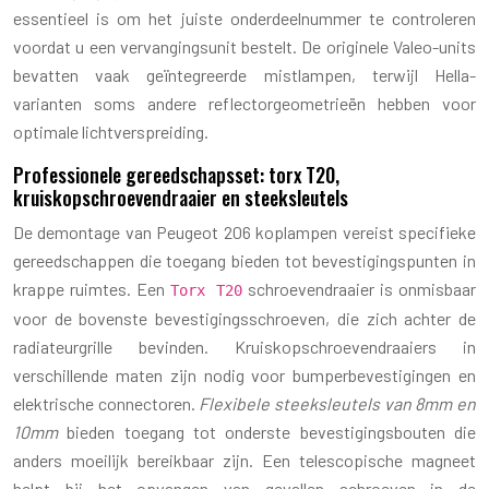
essentieel is om het juiste onderdeelnummer te controleren
voordat u een vervangingsunit bestelt. De originele Valeo-units
bevatten vaak geïntegreerde mistlampen, terwijl Hella-
varianten soms andere reflectorgeometrieën hebben voor
optimale lichtverspreiding.
Professionele gereedschapsset: torx T20,
kruiskopschroevendraaier en steeksleutels
De demontage van Peugeot 206 koplampen vereist specifieke
gereedschappen die toegang bieden tot bevestigingspunten in
krappe ruimtes. Een
schroevendraaier is onmisbaar
Torx T20
voor de bovenste bevestigingsschroeven, die zich achter de
radiateurgrille bevinden. Kruiskopschroevendraaiers in
verschillende maten zijn nodig voor bumperbevestigingen en
elektrische connectoren.
Flexibele steeksleutels van 8mm en
10mm
bieden toegang tot onderste bevestigingsbouten die
anders moeilijk bereikbaar zijn. Een telescopische magneet
helpt bij het opvangen van gevallen schroeven in de