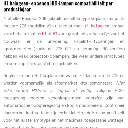
H7 halogeen- en xenon HID-lampen compatibiliteit per
productiejaar
Niet elke Peugeot 206 gebruikt dezelfde type koplamplamp. De
meeste 206-modellen zijn uitgerust met
lampen
H7 halogeen
voor het dimlicht en
of
voor grootlicht, afhankelijk van het
H1
H7
bouwjaar en de uitvoering. Facelift-uitvoeringen en
sportmodellen (zoals de 206 GTi en sommige RC-versies)
hebben vaak projectorkoplampen, die weer andere lamptypes
en soms aparte stadslichten gebruiken.
Originele xenon HID-koplampen waren zeldzaam op de 206 en
werden voornamelijk als aftermarket kits gemonteerd.
Niet
elke xenon HID-set is legaal of veilig
: volgens ECE-
regelgeving moeten xenonkoplampen voorzien zijn van
automatische hoogteregeling en koplampsproeiers. Controleer
daarom het instructieboekje en het label op de koplampunit zelf
voor het juiste lamptype en het maximaal toegestane wattage,
om overbelasting van de bedrading te voorkomen.