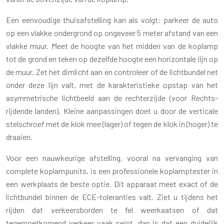
Een eenvoudige thuisafstelling kan als volgt: parkeer de auto
op een vlakke ondergrond op ongeveer 5 meter afstand van een
vlakke muur. Meet de hoogte van het midden van de koplamp
tot de grond en teken op dezelfde hoogte een horizontale lijn op
de muur. Zet het dimlicht aan en controleer of de lichtbundel net
onder deze lijn valt, met de karakteristieke opstap van het
asymmetrische lichtbeeld aan de rechterzijde (voor Rechts-
rijdende landen). Kleine aanpassingen doet u door de verticale
stelschroef met de klok mee (lager) of tegen de klok in (hoger) te
draaien.
Voor een nauwkeurige afstelling, vooral na vervanging van
complete koplampunits, is een professionele koplamptester in
een werkplaats de beste optie. Dit apparaat meet exact of de
lichtbundel binnen de ECE-toleranties valt. Ziet u tijdens het
rijden dat verkeersborden te fel weerkaatsen of dat
tegemoetkomend verkeer vaak seint, dan is dat een duidelijk