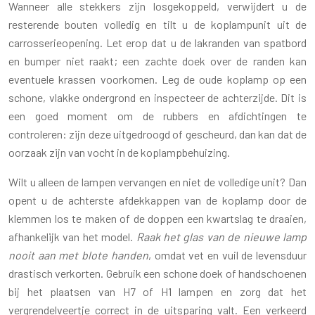
Wanneer alle stekkers zijn losgekoppeld, verwijdert u de
resterende bouten volledig en tilt u de koplampunit uit de
carrosserieopening. Let erop dat u de lakranden van spatbord
en bumper niet raakt; een zachte doek over de randen kan
eventuele krassen voorkomen. Leg de oude koplamp op een
schone, vlakke ondergrond en inspecteer de achterzijde. Dit is
een goed moment om de rubbers en afdichtingen te
controleren: zijn deze uitgedroogd of gescheurd, dan kan dat de
oorzaak zijn van vocht in de koplampbehuizing.
Wilt u alleen de lampen vervangen en niet de volledige unit? Dan
opent u de achterste afdekkappen van de koplamp door de
klemmen los te maken of de doppen een kwartslag te draaien,
afhankelijk van het model.
Raak het glas van de nieuwe lamp
nooit aan met blote handen
, omdat vet en vuil de levensduur
drastisch verkorten. Gebruik een schone doek of handschoenen
bij het plaatsen van H7 of H1 lampen en zorg dat het
vergrendelveertje correct in de uitsparing valt. Een verkeerd