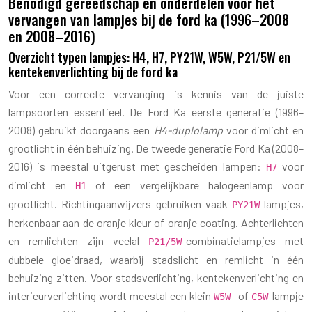
Benodigd gereedschap en onderdelen voor het
vervangen van lampjes bij de ford ka (1996–2008
en 2008–2016)
Overzicht typen lampjes: H4, H7, PY21W, W5W, P21/5W en
kentekenverlichting bij de ford ka
Voor een correcte vervanging is kennis van de juiste
lampsoorten essentieel. De Ford Ka eerste generatie (1996–
2008) gebruikt doorgaans een
H4-duplolamp
voor dimlicht en
grootlicht in één behuizing. De tweede generatie Ford Ka (2008–
2016) is meestal uitgerust met gescheiden lampen:
voor
H7
dimlicht en
of een vergelijkbare halogeenlamp voor
H1
grootlicht. Richtingaanwijzers gebruiken vaak
-lampjes,
PY21W
herkenbaar aan de oranje kleur of oranje coating. Achterlichten
en remlichten zijn veelal
-combinatielampjes met
P21/5W
dubbele gloeidraad, waarbij stadslicht en remlicht in één
behuizing zitten. Voor stadsverlichting, kentekenverlichting en
interieurverlichting wordt meestal een klein
– of
-lampje
W5W
C5W