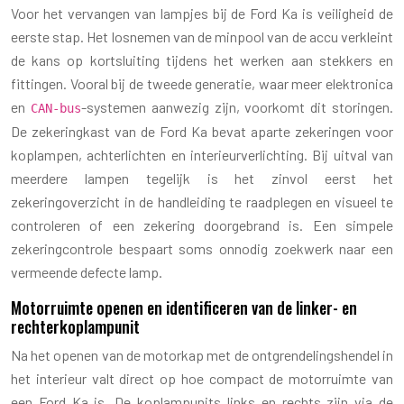
Voor het vervangen van lampjes bij de Ford Ka is veiligheid de
eerste stap. Het losnemen van de minpool van de accu verkleint
de kans op kortsluiting tijdens het werken aan stekkers en
fittingen. Vooral bij de tweede generatie, waar meer elektronica
en
-systemen aanwezig zijn, voorkomt dit storingen.
CAN-bus
De zekeringkast van de Ford Ka bevat aparte zekeringen voor
koplampen, achterlichten en interieurverlichting. Bij uitval van
meerdere lampen tegelijk is het zinvol eerst het
zekeringoverzicht in de handleiding te raadplegen en visueel te
controleren of een zekering doorgebrand is. Een simpele
zekeringcontrole bespaart soms onnodig zoekwerk naar een
vermeende defecte lamp.
Motorruimte openen en identificeren van de linker- en
rechterkoplampunit
Na het openen van de motorkap met de ontgrendelingshendel in
het interieur valt direct op hoe compact de motorruimte van
een Ford Ka is. De koplampunits links en rechts zijn via de