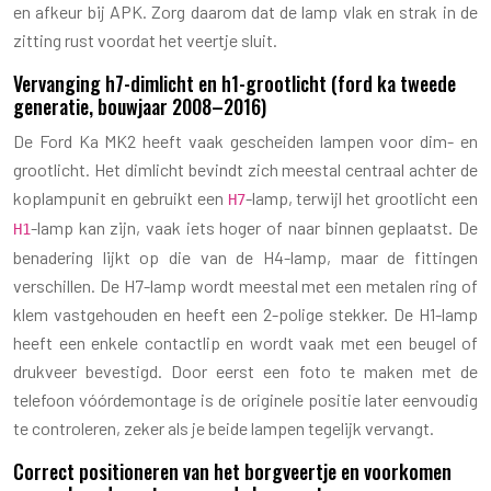
en afkeur bij APK. Zorg daarom dat de lamp vlak en strak in de
zitting rust voordat het veertje sluit.
Vervanging h7-dimlicht en h1-grootlicht (ford ka tweede
generatie, bouwjaar 2008–2016)
De Ford Ka MK2 heeft vaak gescheiden lampen voor dim- en
grootlicht. Het dimlicht bevindt zich meestal centraal achter de
koplampunit en gebruikt een
-lamp, terwijl het grootlicht een
H7
-lamp kan zijn, vaak iets hoger of naar binnen geplaatst. De
H1
benadering lijkt op die van de H4-lamp, maar de fittingen
verschillen. De H7-lamp wordt meestal met een metalen ring of
klem vastgehouden en heeft een 2-polige stekker. De H1-lamp
heeft een enkele contactlip en wordt vaak met een beugel of
drukveer bevestigd. Door eerst een foto te maken met de
telefoon vóórdemontage is de originele positie later eenvoudig
te controleren, zeker als je beide lampen tegelijk vervangt.
Correct positioneren van het borgveertje en voorkomen