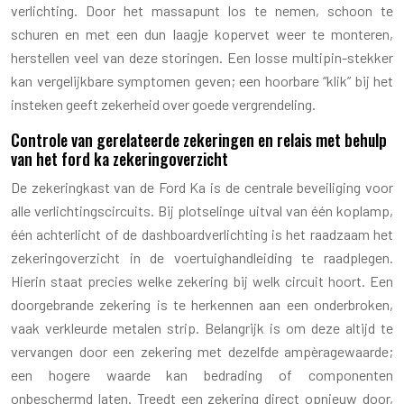
verlichting. Door het massapunt los te nemen, schoon te
schuren en met een dun laagje kopervet weer te monteren,
herstellen veel van deze storingen. Een losse multipin-stekker
kan vergelijkbare symptomen geven; een hoorbare “klik” bij het
insteken geeft zekerheid over goede vergrendeling.
Controle van gerelateerde zekeringen en relais met behulp
van het ford ka zekeringoverzicht
De zekeringkast van de Ford Ka is de centrale beveiliging voor
alle verlichtingscircuits. Bij plotselinge uitval van één koplamp,
één achterlicht of de dashboardverlichting is het raadzaam het
zekeringoverzicht in de voertuighandleiding te raadplegen.
Hierin staat precies welke zekering bij welk circuit hoort. Een
doorgebrande zekering is te herkennen aan een onderbroken,
vaak verkleurde metalen strip. Belangrijk is om deze altijd te
vervangen door een zekering met dezelfde ampèragewaarde;
een hogere waarde kan bedrading of componenten
onbeschermd laten. Treedt een zekering direct opnieuw door,