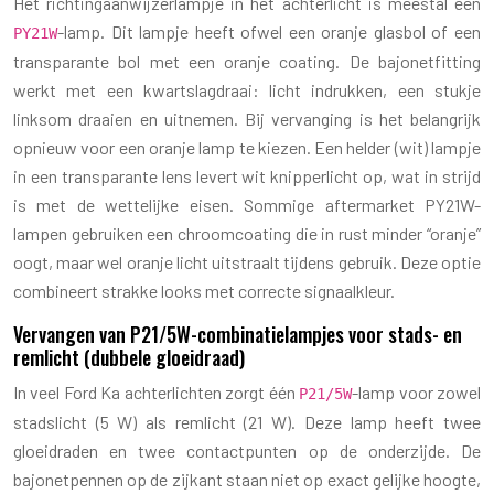
Het richtingaanwijzerlampje in het achterlicht is meestal een
-lamp. Dit lampje heeft ofwel een oranje glasbol of een
PY21W
transparante bol met een oranje coating. De bajonetfitting
werkt met een kwartslagdraai: licht indrukken, een stukje
linksom draaien en uitnemen. Bij vervanging is het belangrijk
opnieuw voor een oranje lamp te kiezen. Een helder (wit) lampje
in een transparante lens levert wit knipperlicht op, wat in strijd
is met de wettelijke eisen. Sommige aftermarket PY21W-
lampen gebruiken een chroomcoating die in rust minder “oranje”
oogt, maar wel oranje licht uitstraalt tijdens gebruik. Deze optie
combineert strakke looks met correcte signaalkleur.
Vervangen van P21/5W-combinatielampjes voor stads- en
remlicht (dubbele gloeidraad)
In veel Ford Ka achterlichten zorgt één
-lamp voor zowel
P21/5W
stadslicht (5 W) als remlicht (21 W). Deze lamp heeft twee
gloeidraden en twee contactpunten op de onderzijde. De
bajonetpennen op de zijkant staan niet op exact gelijke hoogte,