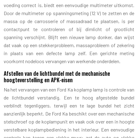
voeding correct is, biedt een eenvoudige multimeter uitkomst.
Door de multimeter op spanningsmeting (12 V) te zetten en de
massa op de carrosserie of massadraad te plaatsen, is per
contactpunt te controleren of bij dimlicht of grootlicht
spanning verschijnt. Blijft een nieuwe lamp donker, dan wijst
dat vaak op een stekkerprobleem, massaprobleem of zekering
in plaats van een defecte lamp zelf. Een gerichte meting
voorkomt nodeloos vervangen van werkende onderdelen.
Afstellen van de lichtbundel met de mechanische
hoogteverstelling en APK-eisen
Na het vervangen van een Ford Ka koplamp lamp is controle van
de lichtbundel verstandig. Een te hoog afgestelde bundel
verblindt tegenliggers, terwijl een te lage bundel het zicht
aanzienlijk beperkt. De Ford Ka beschikt over een mechanische
stelschroef op de koplampunit en vaak ook over een in hoogte
verstelbare koplampbediening in het interieur. Een eenvoudige
controle kan tegen een vlakke muur: zet de auto op vlakke