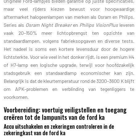
Originele Ford-lampjes bieden garantie op juiste specificaties,
maar veel rijders kiezen bewust voor hoogwaardige
aftermarket halogeenlampen van merken als Osram en Philips.
Series als
Osram Night Breaker
en
Philips VisionPlus
leveren
vaak 20–150% meer lichtopbrengst ten opzichte van
standaardlampen, volgens fabrieksopgaven en diverse tests.
Het nadeel is soms een kortere levensduur door de hogere
lichtsterkte. Voor wie veel in het donker rijdt, is een premium H4
of H7-lamp een logische upgrade, terwijl voor hoofdzakelijk
stadsgebruik een standaardlamp economischer kan zijn.
Belangrijk is dat de kleurtemperatuur rond de 3200–3600 K blijft
om APK-problemen en verblinding van tegenliggers te
voorkomen.
Voorbereiding: voertuig veiligstellen en toegang
creëren tot de lampunits van de ford ka
Accu uitschakelen en zekeringen controleren in de
zekeringkast van de ford ka