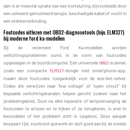
dan is er meestal sprake van een kortsluiting, bijvoorbeeld door
een verkeerd gemonteerd lampje, beschadigde kabel of vocht in
een stekkerverbinding.
Foutcodes uitlezen met OBD2-diagnosetools (bijv. ELM327)
bij moderne ford ka-modellen
Bij de recentere Ford Ka-modellen worden
verlichtingsproblemen soms in de vorm van foutcodes
opgeslagen in de boordcomputer. Een universele
-scanner,
OBD2
zoals een compacte
-dongle met smartphone-app,
ELM327
maakt deze foutcodes toegankelijk voor de doe-het-zelver.
Codes die verwijzen naar “low voltage” of “open circuit” bij
bepaalde verlichtingskanalen helpen gericht zoeken naar het
probleemgebied. Door na elke reparatie of lampvervanging de
foutcodes te wissen en te kijken of ze terugkeren, is snel te
beoordelen of het probleem echt is opgelost. Deze aanpak
bespaart tijd, voorkomt gokwerk en sluit goed aan bij de steeds