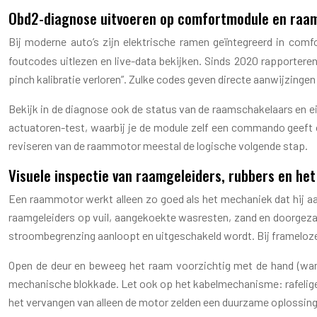
Obd2-diagnose uitvoeren op comfortmodule en raam
Bij moderne auto’s zijn elektrische ramen geïntegreerd in co
foutcodes uitlezen en live-data bekijken. Sinds 2020 rapportere
pinch kalibratie verloren”. Zulke codes geven directe aanwijzingen
Bekijk in de diagnose ook de status van de raamschakelaars en ei
actuatoren-test, waarbij je de module zelf een commando geeft
reviseren van de raammotor meestal de logische volgende stap.
Visuele inspectie van raamgeleiders, rubbers en h
Een raammotor werkt alleen zo goed als het mechaniek dat hij a
raamgeleiders op vuil, aangekoekte wasresten, zand en doorgezak
stroombegrenzing aanloopt en uitgeschakeld wordt. Bij frameloze r
Open de deur en beweeg het raam voorzichtig met de hand (wann
mechanische blokkade. Let ook op het kabelmechanisme: rafelige k
het vervangen van alleen de motor zelden een duurzame oplossi