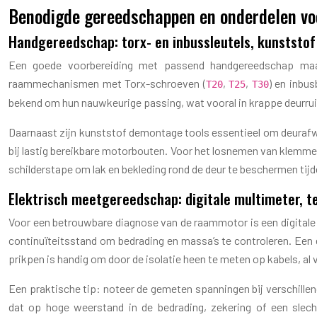
Benodigde gereedschappen en onderdelen voo
Handgereedschap: torx- en inbussleutels, kunststof
Een goede voorbereiding met passend handgereedschap maakt
raammechanismen met Torx-schroeven (
,
,
) en inbu
T20
T25
T30
bekend om hun nauwkeurige passing, wat vooral in krappe deurru
Daarnaast zijn kunststof demontage tools essentieel om deurafwe
bij lastig bereikbare motorbouten. Voor het losnemen van klemme
schilderstape om lak en bekleding rond de deur te beschermen ti
Elektrisch meetgereedschap: digitale multimeter, 
Voor een betrouwbare diagnose van de raammotor is een digitale
continuïteitsstand om bedrading en massa’s te controleren. Een
prikpen is handig om door de isolatie heen te meten op kabels, al
Een praktische tip: noteer de gemeten spanningen bij verschillen
dat op hoge weerstand in de bedrading, zekering of een slech