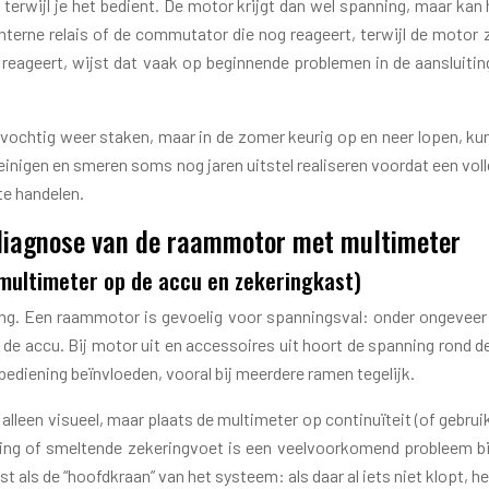
erwijl je het bedient. De motor krijgt dan wel spanning, maar kan
interne relais of de commutator die nog reageert, terwijl de motor 
reageert, wijst dat vaak op beginnende problemen in de aansluiti
 vochtig weer staken, maar in de zomer keurig op en neer lopen, k
reinigen en smeren soms nog jaren uitstel realiseren voordat een v
te handelen.
n diagnose van de raammotor met multimeter
multimeter op de accu en zekeringkast)
ng. Een raammotor is gevoelig voor spanningsval: onder ongeveer 11
e accu. Bij motor uit en accessoires uit hoort de spanning rond de 
mbediening beïnvloeden, vooral bij meerdere ramen tegelijk.
alleen visueel, maar plaats de multimeter op continuïteit (of gebruik
ng of smeltende zekeringvoet is een veelvoorkomend probleem bij
 als de “hoofdkraan” van het systeem: als daar al iets niet klopt, he