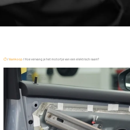
/
Aankoop
/ Hoe vervang je het motortje van een elektrisch raam?