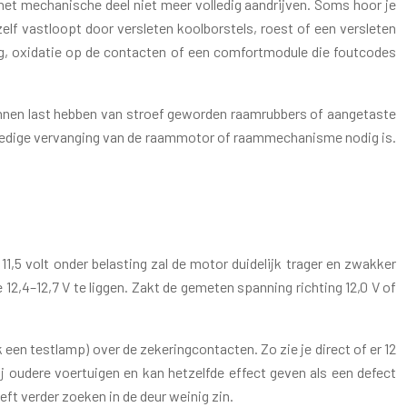
 het mechanische deel niet meer volledig aandrijven. Soms hoor je
zelf vastloopt door versleten koolborstels, roest of een versleten
ng, oxidatie op de contacten of een comfortmodule die foutcodes
unnen last hebben van stroef geworden raamrubbers of aangetaste
olledige vervanging van de raammotor of raammechanisme nodig is.
,5 volt onder belasting zal de motor duidelijk trager en zwakker
12,4–12,7 V te liggen. Zakt de gemeten spanning richting 12,0 V of
 een testlamp) over de zekeringcontacten. Zo zie je direct of er 12
 oudere voertuigen en kan hetzelfde effect geven als een defect
eft verder zoeken in de deur weinig zin.