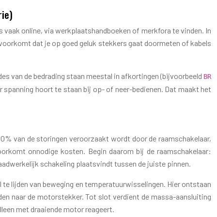
ie)
 vaak online, via werkplaatshandboeken of merkfora te vinden. In
voorkomt dat je op goed geluk stekkers gaat doormeten of kabels
des van de bedrading staan meestal in afkortingen (bijvoorbeeld
BR
 spanning hoort te staan bij op- of neer-bedienen. Dat maakt het
20–30% van de storingen veroorzaakt wordt door de raamschakelaar,
voorkomt onnodige kosten. Begin daarom bij de raamschakelaar:
adwerkelijk schakeling plaatsvindt tussen de juiste pinnen.
el te lijden van beweging en temperatuurwisselingen. Hier ontstaan
aden naar de motorstekker. Tot slot verdient de massa-aansluiting
alleen met draaiende motor reageert.