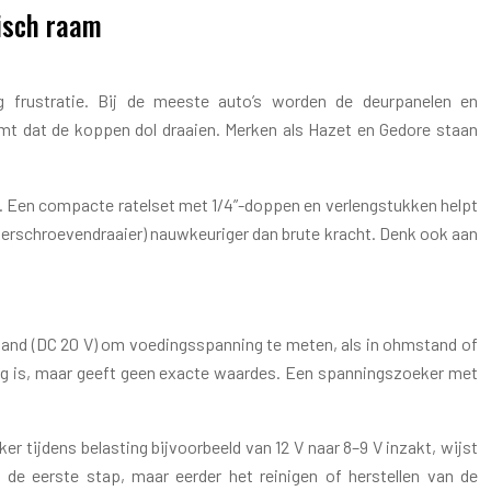
risch raam
 frustratie. Bij de meeste auto’s worden de deurpanelen en
omt dat de koppen dol draaien. Merken als Hazet en Gedore staan
n. Een compacte ratelset met 1/4”-doppen en verlengstukken helpt
kerschroevendraaier) nauwkeuriger dan brute kracht. Denk ook aan
tand (DC 20 V) om voedingsspanning te meten, als in ohmstand of
zig is, maar geeft geen exacte waardes. Een spanningszoeker met
 tijdens belasting bijvoorbeeld van 12 V naar 8–9 V inzakt, wijst
de eerste stap, maar eerder het reinigen of herstellen van de