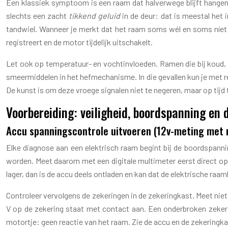
Een klassiek symptoom is een raam dat halverwege blijft hangen t
slechts een zacht
tikkend geluid
in de deur: dat is meestal het 
tandwiel. Wanneer je merkt dat het raam soms wél en soms níet 
registreert en de motor tijdelijk uitschakelt.
Let ook op temperatuur- en vochtinvloeden. Ramen die bij koud,
smeermiddelen in het hefmechanisme. In die gevallen kun je met 
De kunst is om deze vroege signalen niet te negeren, maar op tijd 
Voorbereiding: veiligheid, boordspanning e
Accu spanningscontrole uitvoeren (12v-meting met 
Elke diagnose aan een elektrisch raam begint bij de boordspanni
worden. Meet daarom met een digitale multimeter eerst direct op d
lager, dan is de accu deels ontladen en kan dat de elektrische raa
Controleer vervolgens de zekeringen in de zekeringkast. Meet niet 
V op de zekering staat met contact aan. Een onderbroken zekeri
motortje: geen reactie van het raam. Zie de accu en de zekeringkast