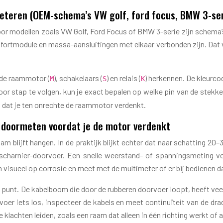
eteren (OEM-schema’s VW golf, ford focus, BMW 3-ser
or modellen zoals VW Golf, Ford Focus of BMW 3-serie zijn schema’s
fortmodule en massa-aansluitingen met elkaar verbonden zijn. Dat 
 de raammotor (
), schakelaars (
) en relais (
) herkennen. De kleurco
M
S
K
r stap te volgen, kun je exact bepalen op welke pin van de stekker
s dat je ten onrechte de raammotor verdenkt.
 doormeten voordat je de motor verdenkt
m blijft hangen. In de praktijk blijkt echter dat naar schatting 
rscharnier-doorvoer. Een snelle weerstand- of spanningsmeting 
visueel op corrosie en meet met de multimeter of er bij bedienen da
h punt. De kabelboom die door de rubberen doorvoer loopt, heeft ve
voer iets los, inspecteer de kabels en meet continuïteit van de dr
lachten leiden, zoals een raam dat alleen in één richting werkt of 