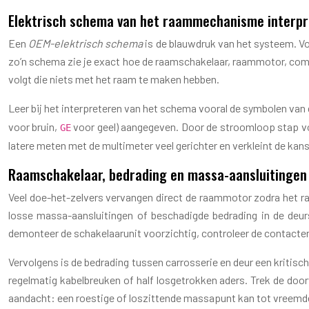
Elektrisch schema van het raammechanisme interpr
Een
OEM-elektrisch schema
is de blauwdruk van het systeem. Vo
zo’n schema zie je exact hoe de raamschakelaar, raammotor, com
volgt die niets met het raam te maken hebben.
Leer bij het interpreteren van het schema vooral de symbolen van
voor bruin,
voor geel) aangegeven. Door de stroomloop stap voo
GE
latere meten met de multimeter veel gerichter en verkleint de kan
Raamschakelaar, bedrading en massa-aansluitingen
Veel doe-het-zelvers vervangen direct de raammotor zodra het raa
losse massa-aansluitingen of beschadigde bedrading in de deu
demonteer de schakelaarunit voorzichtig, controleer de contacten 
Vervolgens is de bedrading tussen carrosserie en deur een kritisc
regelmatig kabelbreuken of half losgetrokken aders. Trek de door
aandacht: een roestige of loszittende massapunt kan tot vreemde k