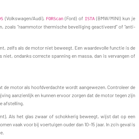
(Volkswagen/Audi),
(Ford) of
(BMW/MINI) kun je
DS
FORScan
ISTA
, zoals “raammotor thermische beveiliging geactiveerd” of “anti-
t, zelfs als de motor niet beweegt. Een waardevolle functie is de
 niet, ondanks correcte spanning en massa, dan is vervangen of
dat de motor als hoofdverdachte wordt aangewezen. Controleer de
ving aanzienlijk en kunnen ervoor zorgen dat de motor tegen zijn
 afstelling.
t). Als het glas zwaar of schokkerig beweegt, wijst dat op een
n vaak voor bij voertuigen ouder dan 10–15 jaar. In zo’n geval is
e.