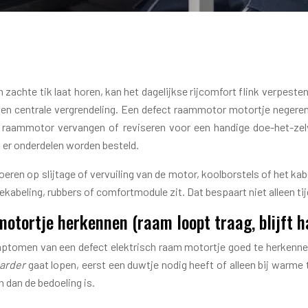
HET MOTORTJE VAN EEN 
een zachte tik laat horen, kan het dagelijkse rijcomfort flink verpe
 en centrale vergrendeling. Een defect raammotor motortje neger
n raammotor vervangen of reviseren voor een handige doe-het-zelv
 er onderdelen worden besteld.
voeren op slijtage of vervuiling van de motor, koolborstels of het
 bekabeling, rubbers of comfortmodule zit. Dat bespaart niet alleen 
tortje herkennen (raam loopt traag, blijft h
mptomen van een defect elektrisch raam motortje goed te herkennen
arder
gaat lopen, eerst een duwtje nodig heeft of alleen bij warme 
dan de bedoeling is.