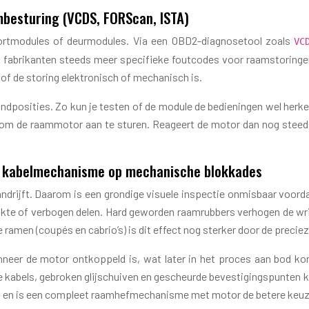
besturing (VCDS, FORScan, ISTA)
mfortmodules of deurmodules. Via een OBD2-diagnosetool zoals
VC
n fabrikanten steeds meer specifieke foutcodes voor raamstoringen
 of de storing elektronisch of mechanisch is.
ndposities. Zo kun je testen of de module de bedieningen wel herken
 om de raammotor aan te sturen. Reageert de motor dan nog steeds
et kabelmechanisme op mechanische blokkades
andrijft. Daarom is een grondige visuele inspectie onmisbaar voor
te of verbogen delen. Hard geworden raamrubbers verhogen de wrij
amen (coupés en cabrio’s) is dit effect nog sterker door de precieze
eer de motor ontkoppeld is, wat later in het proces aan bod kom
abels, gebroken glijschuiven en gescheurde bevestigingspunten kome
ng en is een compleet raamhefmechanisme met motor de betere keuz