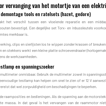
r vervanging van het motortje van een elekt
 demontage tools en ratelsets (hazet, gedore)
 het verschil tussen een vloeiende reparatie en een middag
sbouten bevestigd. Een degelijke set Torx- en inbussleutels voork
imtes merkbaar is.
rking, clips en sierlijsten los te wippen zonder krassen of breuke
n en stekkers werkt een kleine platte schroevendraaier (horlogema
jdens de werkzaamheden.
testlamp en spanningszoeker
 multimeter onmisbaar. Gebruik de multimeter zowel in spanningss
 eenvoudige testlamp kan helpen om snel te zien of er 12 V aanwe
 vereist dat wel zorgvuldigheid om beschadigingen te beperken.
de raamposities en bedieningen. Als de spanning aan de motorstekker
te massa. In dat geval is het vervangen van de raammotor niet 