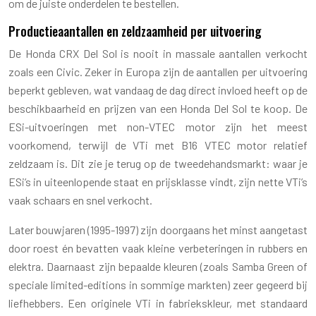
om de juiste onderdelen te bestellen.
Productieaantallen en zeldzaamheid per uitvoering
De Honda CRX Del Sol is nooit in massale aantallen verkocht
zoals een Civic. Zeker in Europa zijn de aantallen per uitvoering
beperkt gebleven, wat vandaag de dag direct invloed heeft op de
beschikbaarheid en prijzen van een Honda Del Sol te koop. De
ESi-uitvoeringen met non-VTEC motor zijn het meest
voorkomend, terwijl de VTi met B16 VTEC motor relatief
zeldzaam is. Dit zie je terug op de tweedehandsmarkt: waar je
ESi’s in uiteenlopende staat en prijsklasse vindt, zijn nette VTi’s
vaak schaars en snel verkocht.
Later bouwjaren (1995-1997) zijn doorgaans het minst aangetast
door roest én bevatten vaak kleine verbeteringen in rubbers en
elektra. Daarnaast zijn bepaalde kleuren (zoals Samba Green of
speciale limited-editions in sommige markten) zeer gegeerd bij
liefhebbers. Een originele VTi in fabriekskleur, met standaard