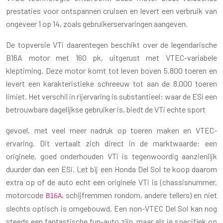
prestaties voor ontspannen cruisen en levert een verbruik van
ongeveer 1 op 14, zoals gebruikerservaringen aangeven.
De topversie VTi daarentegen beschikt over de legendarische
B16A motor met 160 pk, uitgerust met VTEC-variabele
kleptiming. Deze motor komt tot leven boven 5.800 toeren en
levert een karakteristieke schreeuw tot aan de 8.000 toeren
limiet. Het verschil in rijervaring is substantieel: waar de ESi een
betrouwbare dagelijkse gebruiker is, biedt de VTi echte sport
gevoel, met veel meer nadruk op toeren maken en VTEC-
ervaring. Dit vertaalt zich direct in de marktwaarde: een
originele, goed onderhouden VTi is tegenwoordig aanzienlijk
duurder dan een ESi. Let bij een Honda Del Sol te koop daarom
extra op of de auto echt een originele VTi is (chassisnummer,
motorcode
, schijfremmen rondom, andere tellers) en niet
B16A
slechts optisch is omgebouwd. Een non-VTEC Del Sol kan nog
steeds een fantastische fun-auto zijn, maar als je specifiek op