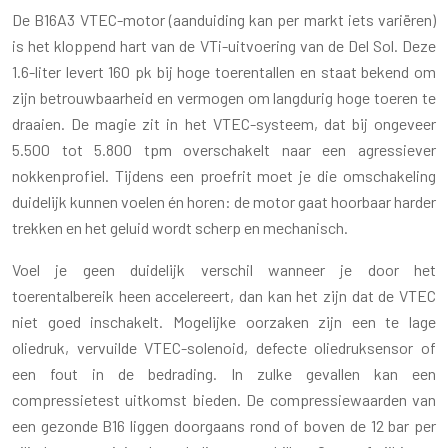
De B16A3 VTEC-motor (aanduiding kan per markt iets variëren)
is het kloppend hart van de VTi-uitvoering van de Del Sol. Deze
1.6-liter levert 160 pk bij hoge toerentallen en staat bekend om
zijn betrouwbaarheid en vermogen om langdurig hoge toeren te
draaien. De magie zit in het VTEC-systeem, dat bij ongeveer
5.500 tot 5.800 tpm overschakelt naar een agressiever
nokkenprofiel. Tijdens een proefrit moet je die omschakeling
duidelijk kunnen voelen én horen: de motor gaat hoorbaar harder
trekken en het geluid wordt scherp en mechanisch.
Voel je geen duidelijk verschil wanneer je door het
toerentalbereik heen accelereert, dan kan het zijn dat de VTEC
niet goed inschakelt. Mogelijke oorzaken zijn een te lage
oliedruk, vervuilde VTEC-solenoid, defecte oliedruksensor of
een fout in de bedrading. In zulke gevallen kan een
compressietest uitkomst bieden. De compressiewaarden van
een gezonde B16 liggen doorgaans rond of boven de 12 bar per