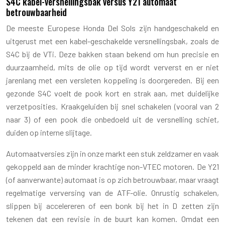
S4C kabel-versnellingsbak versus Y21 automaat
betrouwbaarheid
De meeste Europese Honda Del Sols zijn handgeschakeld en
uitgerust met een kabel-geschakelde versnellingsbak, zoals de
S4C bij de VTi. Deze bakken staan bekend om hun precisie en
duurzaamheid, mits de olie op tijd wordt ververst en er niet
jarenlang met een versleten koppeling is doorgereden. Bij een
gezonde S4C voelt de pook kort en strak aan, met duidelijke
verzetposities. Kraakgeluiden bij snel schakelen (vooral van 2
naar 3) of een pook die onbedoeld uit de versnelling schiet,
duiden op interne slijtage.
Automaatversies zijn in onze markt een stuk zeldzamer en vaak
gekoppeld aan de minder krachtige non-VTEC motoren. De Y21
(of aanverwante) automaat is op zich betrouwbaar, maar vraagt
regelmatige verversing van de ATF-olie. Onrustig schakelen,
slippen bij accelereren of een bonk bij het in D zetten zijn
tekenen dat een revisie in de buurt kan komen. Omdat een