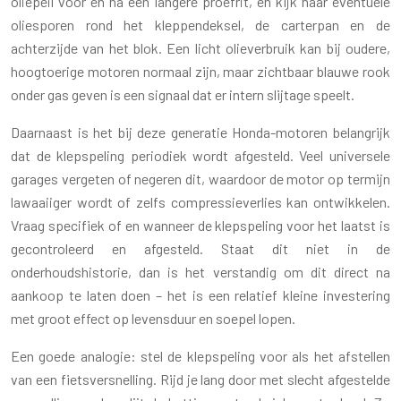
oliepeil vóór en na een langere proefrit, en kijk naar eventuele
oliesporen rond het kleppendeksel, de carterpan en de
achterzijde van het blok. Een licht olieverbruik kan bij oudere,
hoogtoerige motoren normaal zijn, maar zichtbaar blauwe rook
onder gas geven is een signaal dat er intern slijtage speelt.
Daarnaast is het bij deze generatie Honda-motoren belangrijk
dat de klepspeling periodiek wordt afgesteld. Veel universele
garages vergeten of negeren dit, waardoor de motor op termijn
lawaaiiger wordt of zelfs compressieverlies kan ontwikkelen.
Vraag specifiek of en wanneer de klepspeling voor het laatst is
gecontroleerd en afgesteld. Staat dit niet in de
onderhoudshistorie, dan is het verstandig om dit direct na
aankoop te laten doen – het is een relatief kleine investering
met groot effect op levensduur en soepel lopen.
Een goede analogie: stel de klepspeling voor als het afstellen
van een fietsversnelling. Rijd je lang door met slecht afgestelde