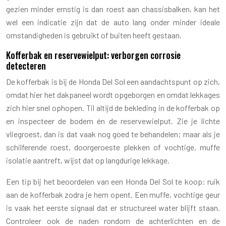
gezien minder ernstig is dan roest aan chassisbalken, kan het
wel een indicatie zijn dat de auto lang onder minder ideale
omstandigheden is gebruikt of buiten heeft gestaan.
Kofferbak en reservewielput: verborgen corrosie
detecteren
De kofferbak is bij de Honda Del Sol een aandachtspunt op zich,
omdat hier het dakpaneel wordt opgeborgen en omdat lekkages
zich hier snel ophopen. Til altijd de bekleding in de kofferbak op
en inspecteer de bodem én de reservewielput. Zie je lichte
vliegroest, dan is dat vaak nog goed te behandelen; maar als je
schilferende roest, doorgeroeste plekken of vochtige, muffe
isolatie aantreft, wijst dat op langdurige lekkage.
Een tip bij het beoordelen van een Honda Del Sol te koop: ruik
aan de kofferbak zodra je hem opent. Een muffe, vochtige geur
is vaak het eerste signaal dat er structureel water blijft staan.
Controleer ook de naden rondom de achterlichten en de