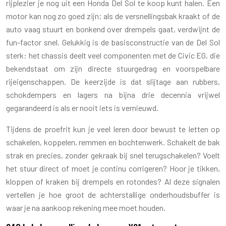
rijplezier je nog uit een Honda Del Sol te koop kunt halen. Een
motor kan nog zo goed zijn; als de versnellingsbak kraakt of de
auto vaag stuurt en bonkend over drempels gaat, verdwijnt de
fun-factor snel. Gelukkig is de basisconstructie van de Del Sol
sterk: het chassis deelt veel componenten met de Civic EG, die
bekendstaat om zijn directe stuurgedrag en voorspelbare
rijeigenschappen. De keerzijde is dat slijtage aan rubbers,
schokdempers en lagers na bijna drie decennia vrijwel
gegarandeerd is als er nooit iets is vernieuwd.
Tijdens de proefrit kun je veel leren door bewust te letten op
schakelen, koppelen, remmen en bochtenwerk. Schakelt de bak
strak en precies, zonder gekraak bij snel terugschakelen? Voelt
het stuur direct of moet je continu corrigeren? Hoor je tikken,
kloppen of kraken bij drempels en rotondes? Al deze signalen
vertellen je hoe groot de achterstallige onderhoudsbuffer is
waar je na aankoop rekening mee moet houden.