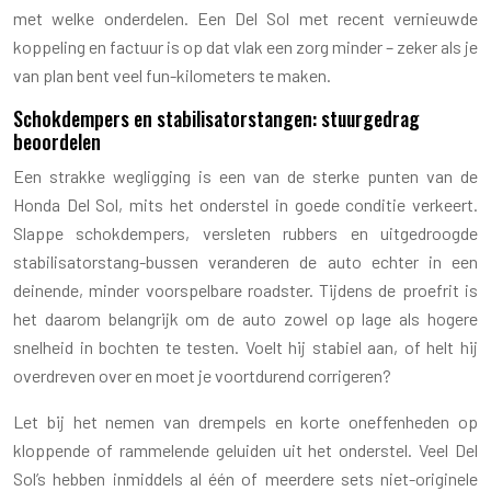
met welke onderdelen. Een Del Sol met recent vernieuwde
koppeling en factuur is op dat vlak een zorg minder – zeker als je
van plan bent veel fun-kilometers te maken.
Schokdempers en stabilisatorstangen: stuurgedrag
beoordelen
Een strakke wegligging is een van de sterke punten van de
Honda Del Sol, mits het onderstel in goede conditie verkeert.
Slappe schokdempers, versleten rubbers en uitgedroogde
stabilisatorstang-bussen veranderen de auto echter in een
deinende, minder voorspelbare roadster. Tijdens de proefrit is
het daarom belangrijk om de auto zowel op lage als hogere
snelheid in bochten te testen. Voelt hij stabiel aan, of helt hij
overdreven over en moet je voortdurend corrigeren?
Let bij het nemen van drempels en korte oneffenheden op
kloppende of rammelende geluiden uit het onderstel. Veel Del
Sol’s hebben inmiddels al één of meerdere sets niet-originele