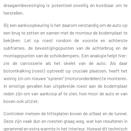
draagarmbevestiging is potentieel onveilig en kostbaar om te
herstellen.
Bij een aankoopkeuring is het daarom verstandig om de auto op
een brug te zetten en samen met de monteur de bodemplaat te
bekijken. Let op roest rondom de voorste en achterste
subframes, de bevestigingspunten van de achterbrug en de
montagepunten van de schokdempers. Een analogie helpt hier:
zie de carrosserie als het skelet van de auto. Als daar
botontkalking (roest) optreedt op cruciale plaatsen, heeft het
weinig zin om nieuwe “spieren” (motoronderdelen) te monteren.
In ernstige gevallen kan uitgebreide roest aan de bodemplaat
reden zijn om van aankoop af te zien, hoe mooi de auto er van
boven ook uitziet.
Controleer meteen de hitteplaten boven de uitlaat en de tunnel.
Deze zijn vaak dun en roesten graag weg, wat kan resulteren in
gerammel en extra warmte in het interieur. Hoewel dit technisch