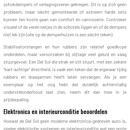
schokdempers of verlagingsveren gekregen. Dit is op zich geen
probleem, maar slecht gemonteerde of extreem harde sets
kunnen ten koste gaan van comfort én carrosserie. Controleer
visueel of de veren netjes in de schotels liggen en of de dempers
niet lek zijn (olie op de demperhuizen is een slecht teken).
Stabilisatorstangen en hun rubbers zijn relatief goedkope
onderdelen, maar veroorzaken bij slijtage veel geluid en vaag
stuurgevoel. Een Del Sol die strak en stil stuurt, met een zekere
“kart-achtige” directheid, is vaak een teken dat de eigenaar tijdig
rubbers en draagarmen heeft laten vervangen. Als je een
exemplaar op het oog hebt dat duidelijk achterstallig
onderstelonderhoud laat zien, neem dit dan mee in je
prijsbepaling.
Elektronica en interieurconditie beoordelen
Hoewel de Del Sol geen moderne elektronica-gedreven auto is,
spelen elektrische systemen en interieurconditie wel een grote