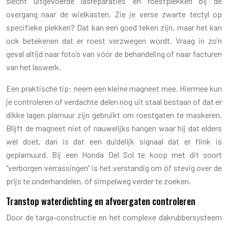
slecht uitgevoerde lasreparaties en roestplekken bij de
overgang naar de wielkasten. Zie je verse zwarte tectyl op
specifieke plekken? Dat kan een goed teken zijn, maar het kan
ook betekenen dat er roest verzwegen wordt. Vraag in zo’n
geval altijd naar foto’s van vóór de behandeling of naar facturen
van het laswerk.
Een praktische tip: neem een kleine magneet mee. Hiermee kun
je controleren of verdachte delen nog uit staal bestaan of dat er
dikke lagen plamuur zijn gebruikt om roestgaten te maskeren.
Blijft de magneet niet of nauwelijks hangen waar hij dat elders
wel doet, dan is dat een duidelijk signaal dat er flink is
geplamuurd. Bij een Honda Del Sol te koop met dit soort
“verborgen verrassingen” is het verstandig om óf stevig over de
prijs te onderhandelen, óf simpelweg verder te zoeken.
Transtop waterdichting en afvoergaten controleren
Door de targa-constructie en het complexe dakrubbersysteem