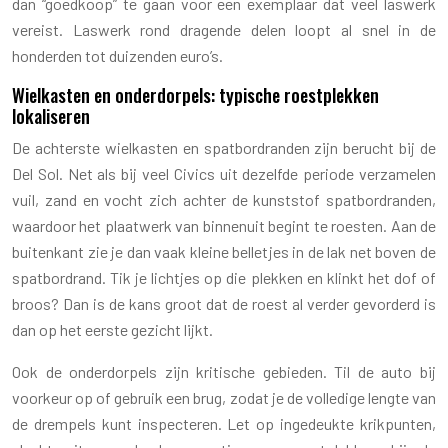
dan “goedkoop” te gaan voor een exemplaar dat veel laswerk
vereist. Laswerk rond dragende delen loopt al snel in de
honderden tot duizenden euro’s.
Wielkasten en onderdorpels: typische roestplekken
lokaliseren
De achterste wielkasten en spatbordranden zijn berucht bij de
Del Sol. Net als bij veel Civics uit dezelfde periode verzamelen
vuil, zand en vocht zich achter de kunststof spatbordranden,
waardoor het plaatwerk van binnenuit begint te roesten. Aan de
buitenkant zie je dan vaak kleine belletjes in de lak net boven de
spatbordrand. Tik je lichtjes op die plekken en klinkt het dof of
broos? Dan is de kans groot dat de roest al verder gevorderd is
dan op het eerste gezicht lijkt.
Ook de onderdorpels zijn kritische gebieden. Til de auto bij
voorkeur op of gebruik een brug, zodat je de volledige lengte van
de drempels kunt inspecteren. Let op ingedeukte krikpunten,