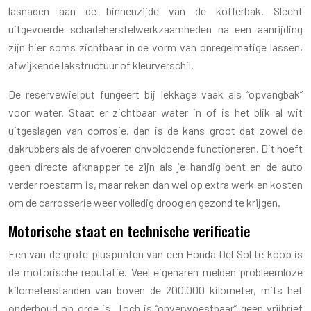
lasnaden aan de binnenzijde van de kofferbak. Slecht
uitgevoerde schadeherstelwerkzaamheden na een aanrijding
zijn hier soms zichtbaar in de vorm van onregelmatige lassen,
afwijkende lakstructuur of kleurverschil.
De reservewielput fungeert bij lekkage vaak als “opvangbak”
voor water. Staat er zichtbaar water in of is het blik al wit
uitgeslagen van corrosie, dan is de kans groot dat zowel de
dakrubbers als de afvoeren onvoldoende functioneren. Dit hoeft
geen directe afknapper te zijn als je handig bent en de auto
verder roestarm is, maar reken dan wel op extra werk en kosten
om de carrosserie weer volledig droog en gezond te krijgen.
Motorische staat en technische verificatie
Een van de grote pluspunten van een Honda Del Sol te koop is
de motorische reputatie. Veel eigenaren melden probleemloze
kilometerstanden van boven de 200.000 kilometer, mits het
onderhoud op orde is. Toch is “onverwoestbaar” geen vrijbrief