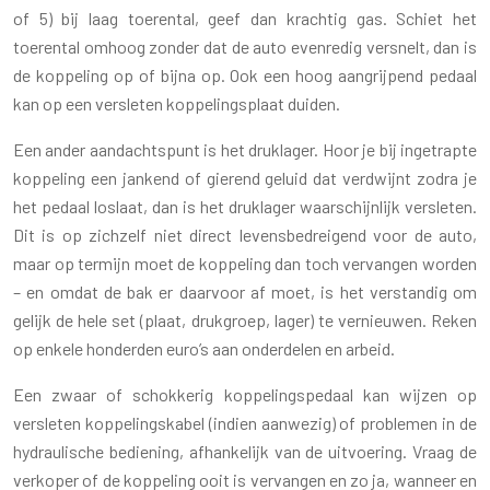
of 5) bij laag toerental, geef dan krachtig gas. Schiet het
toerental omhoog zonder dat de auto evenredig versnelt, dan is
de koppeling op of bijna op. Ook een hoog aangrijpend pedaal
kan op een versleten koppelingsplaat duiden.
Een ander aandachtspunt is het druklager. Hoor je bij ingetrapte
koppeling een jankend of gierend geluid dat verdwijnt zodra je
het pedaal loslaat, dan is het druklager waarschijnlijk versleten.
Dit is op zichzelf niet direct levensbedreigend voor de auto,
maar op termijn moet de koppeling dan toch vervangen worden
– en omdat de bak er daarvoor af moet, is het verstandig om
gelijk de hele set (plaat, drukgroep, lager) te vernieuwen. Reken
op enkele honderden euro’s aan onderdelen en arbeid.
Een zwaar of schokkerig koppelingspedaal kan wijzen op
versleten koppelingskabel (indien aanwezig) of problemen in de
hydraulische bediening, afhankelijk van de uitvoering. Vraag de
verkoper of de koppeling ooit is vervangen en zo ja, wanneer en