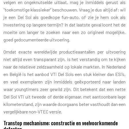
velgen en ongeknutselde uitlaat, mag je inmiddels gerust als
“toekomstige klassieker” beschouwen. Vraag je dus altijd af: wil
je een Del Sol als goedkope fun-auto, of zie je hem ook als
investering op langere termijn? In dat laatste geval loont het de
moeite om langer te zoeken naar een zo origineel mogelijke,
goed gedocumenteerde uitvoering.
Omdat exacte wereldwijde productieaantallen per uitvoering
niet altijd even transparant zijn, is het verstandig om te kijken
naar de relatieve zeldzaamheid op lokale markten. In Nederland
en België is het aanbod VTi Del Sols een stuk kleiner dan ESi’s,
en veel exemplaren zijn inmiddels geëxporteerd naar landen
waar youngtimers zeer gewild zijn. Dit betekent dat een nette
Del Sol VTi uit tweede of derde eigenaar, met aantoonbare lage
kilometerstand, zijn waarde doorgaans beter vasthoudt dan een
vergelijkbare non-VTEC versie.
Transtop mechanisme: constructie en veelvoorkomende
defecten