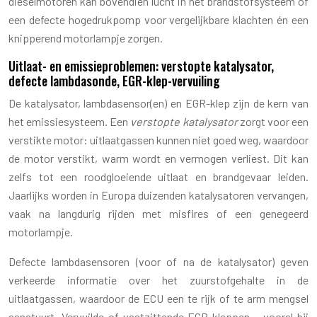
dieselmotoren kan bovendien lucht in het brandstofsysteem of
een defecte hogedrukpomp voor vergelijkbare klachten én een
knipperend motorlampje zorgen.
Uitlaat- en emissieproblemen: verstopte katalysator,
defecte lambdasonde, EGR-klep-vervuiling
De katalysator, lambdasensor(en) en EGR-klep zijn de kern van
het emissiesysteem. Een
verstopte katalysator
zorgt voor een
verstikte motor: uitlaatgassen kunnen niet goed weg, waardoor
de motor verstikt, warm wordt en vermogen verliest. Dit kan
zelfs tot een roodgloeiende uitlaat en brandgevaar leiden.
Jaarlijks worden in Europa duizenden katalysatoren vervangen,
vaak na langdurig rijden met misfires of een genegeerd
motorlampje.
Defecte lambdasensoren (voor of na de katalysator) geven
verkeerde informatie over het zuurstofgehalte in de
uitlaatgassen, waardoor de ECU een te rijk of te arm mengsel
aanstuurt. Vervuilde of vastzittende EGR-kleppen – vooral bij