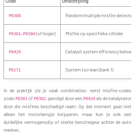
Code
Omschrijving
Random/multiple misfire detected
P0300
(of hoger)
Misfire op specifieke cilinder
P0301–P0304
Catalyst system efficiency below t
P0420
System too lean (bank 1)
P0171
In de praktijk zie je vaak combinaties: eerst misfire-codes
zoals
of
, gevolgd door een
als de katalysator
P0301
P0302
P0420
door die misfires beschadigd raakt. Op dat moment gaat niet
alleen het motorlampje knipperen, maar kun je ook een
duidelijke vermogensdip of sterke benzinegeur achter de auto
merken.