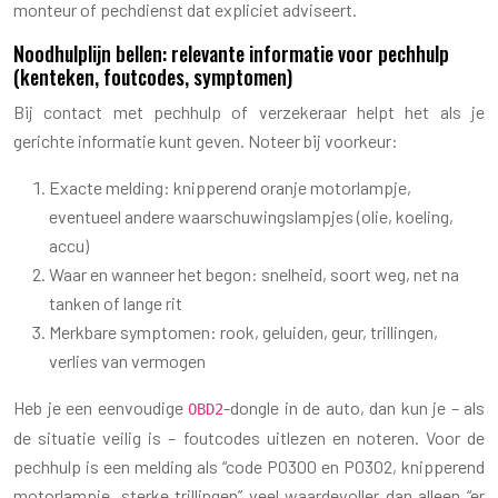
monteur of pechdienst dat expliciet adviseert.
Noodhulplijn bellen: relevante informatie voor pechhulp
(kenteken, foutcodes, symptomen)
Bij contact met pechhulp of verzekeraar helpt het als je
gerichte informatie kunt geven. Noteer bij voorkeur:
Exacte melding: knipperend oranje motorlampje,
eventueel andere waarschuwingslampjes (olie, koeling,
accu)
Waar en wanneer het begon: snelheid, soort weg, net na
tanken of lange rit
Merkbare symptomen: rook, geluiden, geur, trillingen,
verlies van vermogen
Heb je een eenvoudige
-dongle in de auto, dan kun je – als
OBD2
de situatie veilig is – foutcodes uitlezen en noteren. Voor de
pechhulp is een melding als “code P0300 en P0302, knipperend
motorlampje, sterke trillingen” veel waardevoller dan alleen “er