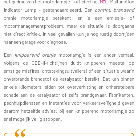
het gedrag van het motorlampje – officieel het
, Malfunction
MIL
Indicator Lamp – gestandaardiseerd. Een
continu brandend
oranje motorlampje betekent: er is een emissie- of
motormanagementprobleem, maar de situatie is doorgaans
niet direct kritiek. In veel gevallen kun je nog rustig doorrijden
naar een garage voor diagnose.
Een
knipperend oranje
motorlampje is een ander verhaal.
Volgens de OBD-II-richtlijnen duidt knipperen meestal op
ernstige misfires (ontstekingsuitvallers) of een situatie waarin
onverbrande brandstof de katalysator bereikt. Dat kan binnen
enkele kilometers leiden tot oververhitting en onherstelbare
schade aan de katalysator of zelfs brandgevaar. Fabrikanten,
pechhulpdiensten en instanties voor verkeersveiligheid geven
daarom hetzelfde advies: bij een knipperend motorlampje zo
snel mogelijk veilig stoppen.