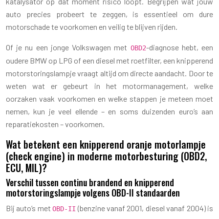
katalysator op dat moment risico loopt. Begrijpen wat jouw
auto precies probeert te zeggen, is essentieel om dure
motorschade te voorkomen en veilig te blijven rijden.
Of je nu een jonge Volkswagen met
-diagnose hebt, een
OBD2
oudere BMW op LPG of een diesel met roetfilter, een knipperend
motorstoringslampje vraagt altijd om directe aandacht. Door te
weten wat er gebeurt in het motormanagement, welke
oorzaken vaak voorkomen en welke stappen je meteen moet
nemen, kun je veel ellende – en soms duizenden euro’s aan
reparatiekosten – voorkomen.
Wat betekent een knipperend oranje motorlampje
(check engine) in moderne motorbesturing (OBD2,
ECU, MIL)?
Verschil tussen continu brandend en knipperend
motorstoringslampje volgens OBD-II standaarden
Bij auto’s met
(benzine vanaf 2001, diesel vanaf 2004) is
OBD-II