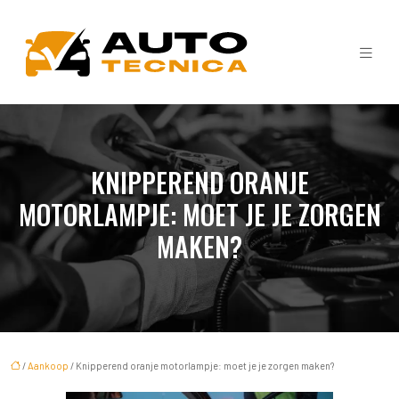
KNIPPEREND ORANJE
MOTORLAMPJE: MOET JE JE ZORGEN
MAKEN?
/
Aankoop
/ Knipperend oranje motorlampje: moet je je zorgen maken?