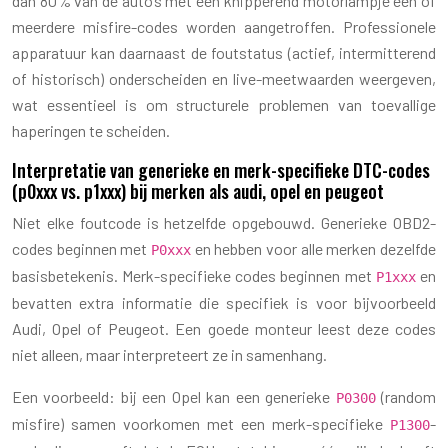
dan 80% van de auto’s met een knipperend motorlampje één of
meerdere misfire-codes worden aangetroffen. Professionele
apparatuur kan daarnaast de foutstatus (actief, intermitterend
of historisch) onderscheiden en live-meetwaarden weergeven,
wat essentieel is om structurele problemen van toevallige
haperingen te scheiden.
Interpretatie van generieke en merk-specifieke DTC-codes
(p0xxx vs. p1xxx) bij merken als audi, opel en peugeot
Niet elke foutcode is hetzelfde opgebouwd. Generieke OBD2-
codes beginnen met
en hebben voor alle merken dezelfde
P0xxx
basisbetekenis. Merk-specifieke codes beginnen met
en
P1xxx
bevatten extra informatie die specifiek is voor bijvoorbeeld
Audi, Opel of Peugeot. Een goede monteur leest deze codes
niet alleen, maar interpreteert ze in samenhang.
Een voorbeeld: bij een Opel kan een generieke
(random
P0300
misfire) samen voorkomen met een merk-specifieke
-
P1300