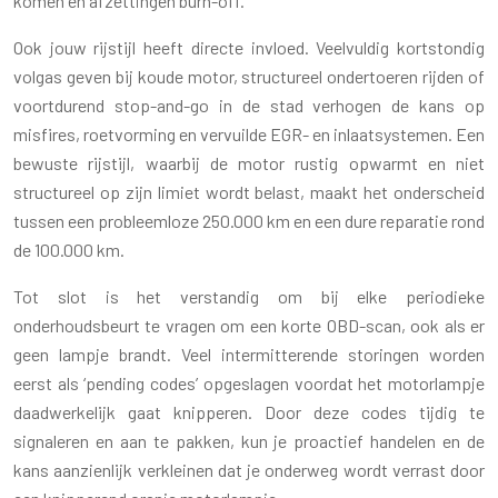
komen en afzettingen burn-off.
Ook jouw rijstijl heeft directe invloed. Veelvuldig kortstondig
volgas geven bij koude motor, structureel ondertoeren rijden of
voortdurend stop-and-go in de stad verhogen de kans op
misfires, roetvorming en vervuilde EGR- en inlaatsystemen. Een
bewuste rijstijl, waarbij de motor rustig opwarmt en niet
structureel op zijn limiet wordt belast, maakt het onderscheid
tussen een probleemloze 250.000 km en een dure reparatie rond
de 100.000 km.
Tot slot is het verstandig om bij elke periodieke
onderhoudsbeurt te vragen om een korte OBD-scan, ook als er
geen lampje brandt. Veel intermitterende storingen worden
eerst als ‘pending codes’ opgeslagen voordat het motorlampje
daadwerkelijk gaat knipperen. Door deze codes tijdig te
signaleren en aan te pakken, kun je proactief handelen en de
kans aanzienlijk verkleinen dat je onderweg wordt verrast door