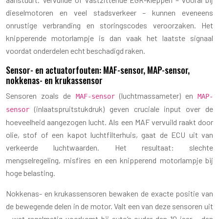
dieselmotoren en veel stadsverkeer – kunnen eveneens
onrustige verbranding en storingscodes veroorzaken. Het
knipperende motorlampje is dan vaak het laatste signaal
voordat onderdelen echt beschadigd raken.
Sensor- en actuatorfouten: MAF-sensor, MAP-sensor,
nokkenas- en krukassensor
Sensoren zoals de
(luchtmassameter) en
MAF-sensor
MAP-
(inlaatspruitstukdruk) geven cruciale input over de
sensor
hoeveelheid aangezogen lucht. Als een MAF vervuild raakt door
olie, stof of een kapot luchtfilterhuis, gaat de ECU uit van
verkeerde luchtwaarden. Het resultaat: slechte
mengselregeling, misfires en een knipperend motorlampje bij
hoge belasting.
Nokkenas- en krukassensoren bewaken de exacte positie van
de bewegende delen in de motor. Valt een van deze sensoren uit
– wat regelmatig voorkomt bij auto’s ouder dan 10 jaar – dan