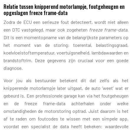
Relatie tussen knipperend motorlampje, foutgeheugen en
opgeslagen freeze frame-data
Zodra de ECU een serieuze fout detecteert, wordt niet alleen
een DTC vastgelegd, maar ook zogeheten
freeze frame-data
.
Dit is een momentopname van de belangrijkste parameters op
het moment van de storing: toerental, belastingsgraad,
koelvloeistoftemperatuur, voertuig­snelheid, lambdawaarden en
brandstoftrim. Deze gegevens zijn cruciaal voor een goede
diagnose.
Voor jou als bestuurder betekent dit dat zelfs als het
knipperende motorlampje later uitgaat, de auto ‘weet’ wat er
gebeurd is. Een professionele garage kan via het foutgeheugen
en de freeze frame-data achterhalen onder welke
omstandigheden de motorstoring optrad. Juist daarom is het
af te raden om foutcodes te wissen met een simpele app,
voordat een specialist de data heeft bekeken: waardevolle