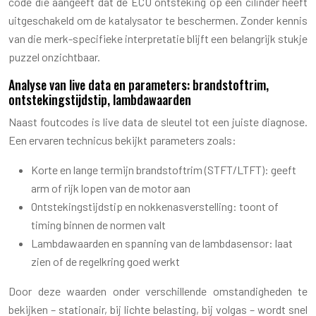
code die aangeeft dat de ECU ontsteking op één cilinder heeft
uitgeschakeld om de katalysator te beschermen. Zonder kennis
van die merk-specifieke interpretatie blijft een belangrijk stukje
puzzel onzichtbaar.
Analyse van live data en parameters: brandstoftrim,
ontstekingstijdstip, lambdawaarden
Naast foutcodes is live data de sleutel tot een juiste diagnose.
Een ervaren technicus bekijkt parameters zoals:
Korte en lange termijn brandstoftrim (STFT/LTFT): geeft
arm of rijk lopen van de motor aan
Ontstekingstijdstip en nokkenasverstelling: toont of
timing binnen de normen valt
Lambdawaarden en spanning van de lambdasensor: laat
zien of de regelkring goed werkt
Door deze waarden onder verschillende omstandigheden te
bekijken – stationair, bij lichte belasting, bij volgas – wordt snel