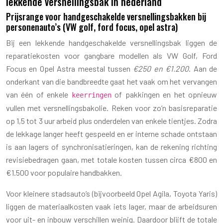
lekkende versnellingsbak in nederland
Prijsrange voor handgeschakelde versnellingsbakken bij
personenauto’s (VW golf, ford focus, opel astra)
Bij een lekkende handgeschakelde versnellingsbak liggen de
reparatiekosten voor gangbare modellen als VW Golf, Ford
Focus en Opel Astra meestal tussen
€250 en €1.200
. Aan de
onderkant van die bandbreedte gaat het vaak om het vervangen
van één of enkele
of pakkingen en het opnieuw
keerringen
vullen met versnellingsbakolie. Reken voor zo’n basisreparatie
op 1,5 tot 3 uur arbeid plus onderdelen van enkele tientjes. Zodra
de lekkage langer heeft gespeeld en er interne schade ontstaan
is aan lagers of synchronisatieringen, kan de rekening richting
revisiebedragen gaan, met totale kosten tussen circa €800 en
€1.500 voor populaire handbakken.
Voor kleinere stadsauto’s (bijvoorbeeld Opel Agila, Toyota Yaris)
liggen de materiaalkosten vaak iets lager, maar de arbeidsuren
voor uit- en inbouw verschillen weinig. Daardoor blijft de totale