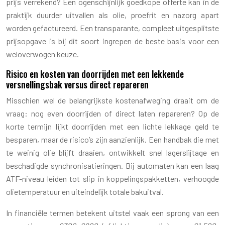
prijs verrekend? Een ogenschijnlijk goedkope offerte kan in de
praktijk duurder uitvallen als olie, proefrit en nazorg apart
worden gefactureerd. Een transparante, compleet uitgesplitste
prijsopgave is bij dit soort ingrepen de beste basis voor een
weloverwogen keuze.
Risico en kosten van doorrijden met een lekkende
versnellingsbak versus direct repareren
Misschien wel de belangrijkste kostenafweging draait om de
vraag: nog even doorrijden of direct laten repareren? Op de
korte termijn lijkt doorrijden met een lichte lekkage geld te
besparen, maar de risico’s zijn aanzienlijk. Een handbak die met
te weinig olie blijft draaien, ontwikkelt snel lagerslijtage en
beschadigde synchronisatieringen. Bij automaten kan een laag
ATF-niveau leiden tot slip in koppelingspakketten, verhoogde
olietemperatuur en uiteindelijk totale bakuitval.
In financiële termen betekent uitstel vaak een sprong van een