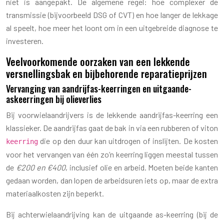
niet is aangepakt. De algemene regel: hoe complexer de
transmissie (bijvoorbeeld DSG of CVT) en hoe langer de lekkage
al speelt, hoe meer het loont om in een uitgebreide diagnose te
investeren.
Veelvoorkomende oorzaken van een lekkende
versnellingsbak en bijbehorende reparatieprijzen
Vervanging van aandrijfas-keerringen en uitgaande-
askeerringen bij olieverlies
Bij voorwielaandrijvers is de lekkende aandrijfas-keerring een
klassieker. De aandrijfas gaat de bak in via een rubberen of viton
die op den duur kan uitdrogen of inslijten. De kosten
keerring
voor het vervangen van één zo’n keerring liggen meestal tussen
de
€200 en €400
, inclusief olie en arbeid. Moeten beide kanten
gedaan worden, dan lopen de arbeidsuren iets op, maar de extra
materiaalkosten zijn beperkt.
Bij achterwielaandrijving kan de uitgaande as-keerring (bij de