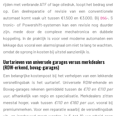
rijden met verbrande ATF of lage oliedruk, loopt het bedrag snel
op. Een deelreparatie of revisie van een conventionele
automaat komt vaak uit tussen €1.500 en €3.000. Bij
-, S
DSG
tronic- of Powershift-systemen kan een revisie nog duurder
zijn, mede door de complexe mechatronica en dubbele
koppeling. In de praktijk is voor veel moderne automaten een
lekkage dus vooral een alarmsignaal om niet te lang te wachten,
omdat de sprong in kosten bij uitstel aanzienlijk is.
Uurtarieven van universele garages versus merkdealers
(RDW-erkend, bovag-garages)
Een belangrijke kostenpost bij het verhelpen van een lekkende
versnellingsbak is het uurtarief. Universele RDW-erkende en
Bovag-garages rekenen gemiddeld tussen de
€70 en €110 per
uur
, afhankelijk van regio en specialisatie. Merkdealers zitten
meestal hoger, vaak tussen
€110 en €160 per uur
, vooral bij
premiummerken. Voor een reparatie waarbij de versnellingsbak
uit- en ingebouwd moet worden, is 5 tot 10 uur arbeid geen