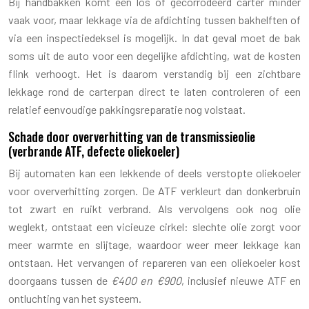
Bij handbakken komt een los of gecorrodeerd carter minder
vaak voor, maar lekkage via de afdichting tussen bakhelften of
via een inspectiedeksel is mogelijk. In dat geval moet de bak
soms uit de auto voor een degelijke afdichting, wat de kosten
flink verhoogt. Het is daarom verstandig bij een zichtbare
lekkage rond de carterpan direct te laten controleren of een
relatief eenvoudige pakkingsreparatie nog volstaat.
Schade door oververhitting van de transmissieolie
(verbrande ATF, defecte oliekoeler)
Bij automaten kan een lekkende of deels verstopte oliekoeler
voor oververhitting zorgen. De ATF verkleurt dan donkerbruin
tot zwart en ruikt verbrand. Als vervolgens ook nog olie
weglekt, ontstaat een vicieuze cirkel: slechte olie zorgt voor
meer warmte en slijtage, waardoor weer meer lekkage kan
ontstaan. Het vervangen of repareren van een oliekoeler kost
doorgaans tussen de
€400 en €900
, inclusief nieuwe ATF en
ontluchting van het systeem.