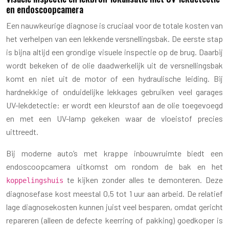
en endoscoopcamera
Een nauwkeurige diagnose is cruciaal voor de totale kosten van
het verhelpen van een lekkende versnellingsbak. De eerste stap
is bijna altijd een grondige visuele inspectie op de brug. Daarbij
wordt bekeken of de olie daadwerkelijk uit de versnellingsbak
komt en niet uit de motor of een hydraulische leiding. Bij
hardnekkige of onduidelijke lekkages gebruiken veel garages
UV-lekdetectie: er wordt een kleurstof aan de olie toegevoegd
en met een UV-lamp gekeken waar de vloeistof precies
uittreedt.
Bij moderne auto’s met krappe inbouwruimte biedt een
endoscoopcamera uitkomst om rondom de bak en het
te kijken zonder alles te demonteren. Deze
koppelingshuis
diagnosefase kost meestal 0,5 tot 1 uur aan arbeid. De relatief
lage diagnosekosten kunnen juist veel besparen, omdat gericht
repareren (alleen de defecte keerring of pakking) goedkoper is