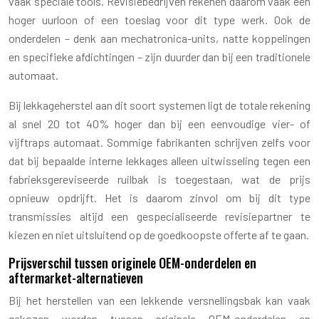
vaak speciale tools. Revisiebedrijven rekenen daarom vaak een
hoger uurloon of een toeslag voor dit type werk. Ook de
onderdelen – denk aan mechatronica-units, natte koppelingen
en specifieke afdichtingen – zijn duurder dan bij een traditionele
automaat.
Bij lekkageherstel aan dit soort systemen ligt de totale rekening
al snel 20 tot 40% hoger dan bij een eenvoudige vier- of
vijftraps automaat. Sommige fabrikanten schrijven zelfs voor
dat bij bepaalde interne lekkages alleen uitwisseling tegen een
fabrieksgereviseerde ruilbak is toegestaan, wat de prijs
opnieuw opdrijft. Het is daarom zinvol om bij dit type
transmissies altijd een gespecialiseerde revisiepartner te
kiezen en niet uitsluitend op de goedkoopste offerte af te gaan.
Prijsverschil tussen originele OEM-onderdelen en
aftermarket-alternatieven
Bij het herstellen van een lekkende versnellingsbak kan vaak
gekozen worden tussen originele OEM-onderdelen en