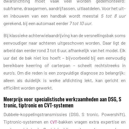
dwarsrichting moet vaak veel worden gedemonteerd:
subframe, draagarmen, aandrijfassen, uitlaatdelen. Voor het uit-
en inbouwen van een handbak wordt meestal
5 tot 8 uur
gerekend, bij een automaat eerder
7 tot 10 uur
.
Bij klassieke achterwielaandrijving kan de versnellingsbak soms
eenvoudiger naar achteren uitgeschoven worden. Daar ligt de
arbeid dan eerder rond 3 tot 6 uur, afhankelijk van het model. Elk
uur dat de bak niet los hoeft – bijvoorbeeld bij een eenvoudig
bereikbare keerring of carterpan – scheelt rechtstreeks in
euro’s. Om die reden is een zorgvuldige diagnose zo belangrijk:
alleen als duidelijk is welke afdichting lekt, kan gericht en
efficiënt worden gewerkt.
Meerprijs voor specialistische werkzaamheden aan DSG, S
tronic, tiptronic en CVT-systemen
Dubbele-koppelingstransmissies (DSG, S tronic, Powershift),
Tiptronic-systemen en
-bakken vragen extra expertise en
CVT