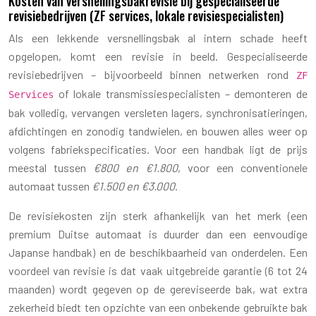
Kosten van versnellingsbakrevisie bij gespecialiseerde
revisiebedrijven (ZF services, lokale revisiespecialisten)
Als een lekkende versnellingsbak al intern schade heeft
opgelopen, komt een revisie in beeld. Gespecialiseerde
revisiebedrijven – bijvoorbeeld binnen netwerken rond
ZF
of lokale transmissiespecialisten – demonteren de
Services
bak volledig, vervangen versleten lagers, synchronisatieringen,
afdichtingen en zonodig tandwielen, en bouwen alles weer op
volgens fabriekspecificaties. Voor een handbak ligt de prijs
meestal tussen
€800 en €1.800
, voor een conventionele
automaat tussen
€1.500 en €3.000
.
De revisiekosten zijn sterk afhankelijk van het merk (een
premium Duitse automaat is duurder dan een eenvoudige
Japanse handbak) en de beschikbaarheid van onderdelen. Een
voordeel van revisie is dat vaak uitgebreide garantie (6 tot 24
maanden) wordt gegeven op de gereviseerde bak, wat extra
zekerheid biedt ten opzichte van een onbekende gebruikte bak