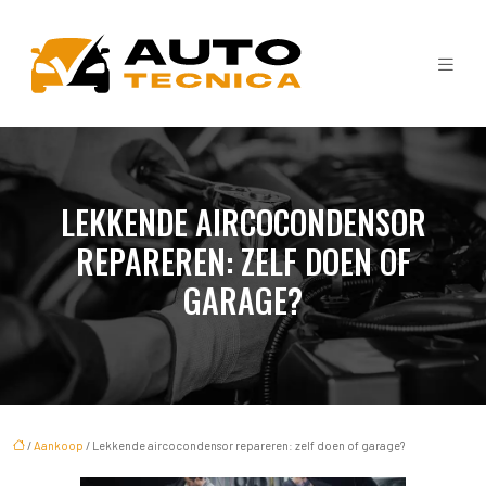
LEKKENDE AIRCOCONDENSOR
REPAREREN: ZELF DOEN OF
GARAGE?
/
Aankoop
/ Lekkende aircocondensor repareren: zelf doen of garage?