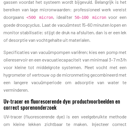
gassen voordat het systeem wordt bijgevuld. Belangrijk is het
bereiken van lage micronwaarden: professioneel werk vereist
doorgaans
, idealiter
voor een
<500 micron
50–100 micron
goede droogcyclus. Laat de vacuümtest 15–60 minuten lopen en
monitor stabilisatie; stijgt de druk na afsluiten, dan is er een lek
of desorptie van vochtgehalte uit materialen.
Specificaties van vacuümpompen variëren; kies een pomp met
oliereservoir en een evacuatiecapaciteit van minimaal 3–7 m3/h
voor kleine tot middelgrote systemen. Meet vocht met een
hygrometer of vertrouw op de micronmeting gecombineerd met
een langere vacuümperiode om adsorptie van water te
verminderen.
Uv-tracer en fluorescerende dye: productvoorbeelden en
correct sporenonderzoek
UV-tracer (fluorescerende dye) is een veelgebruikte methode
om kleine lekken zichtbaar te maken. Injecteer correct