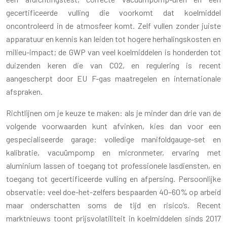
gecertificeerde vulling die voorkomt dat koelmiddel
oncontroleerd in de atmosfeer komt. Zelf vullen zonder juiste
apparatuur en kennis kan leiden tot hogere herhalingskosten en
milieu-impact; de GWP van veel koelmiddelen is honderden tot
duizenden keren die van CO2, en regulering is recent
aangescherpt door EU F-gas maatregelen en internationale
afspraken.
Richtlijnen om je keuze te maken: als je minder dan drie van de
volgende voorwaarden kunt afvinken, kies dan voor een
gespecialiseerde garage: volledige manifoldgauge-set en
kalibratie, vacuümpomp en micronmeter, ervaring met
aluminium lassen of toegang tot professionele lasdiensten, en
toegang tot gecertificeerde vulling en afpersing. Persoonlijke
observatie: veel doe-het-zelfers bespaarden 40–60% op arbeid
maar onderschatten soms de tijd en risico’s. Recent
marktnieuws toont prijsvolatiliteit in koelmiddelen sinds 2017