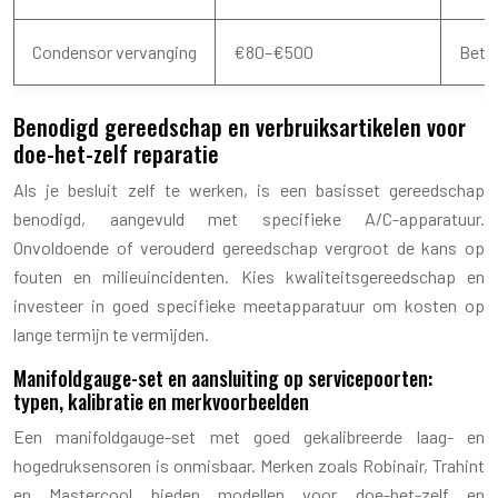
Condensor vervanging
€80–€500
Betro
Benodigd gereedschap en verbruiksartikelen voor
doe-het-zelf reparatie
Als je besluit zelf te werken, is een basisset gereedschap
benodigd, aangevuld met specifieke A/C-apparatuur.
Onvoldoende of verouderd gereedschap vergroot de kans op
fouten en milieuincidenten. Kies kwaliteitsgereedschap en
investeer in goed specifieke meetapparatuur om kosten op
lange termijn te vermijden.
Manifoldgauge-set en aansluiting op servicepoorten:
typen, kalibratie en merkvoorbeelden
Een manifoldgauge-set met goed gekalibreerde laag- en
hogedruksensoren is onmisbaar. Merken zoals Robinair, Trahint
en Mastercool bieden modellen voor doe-het-zelf en