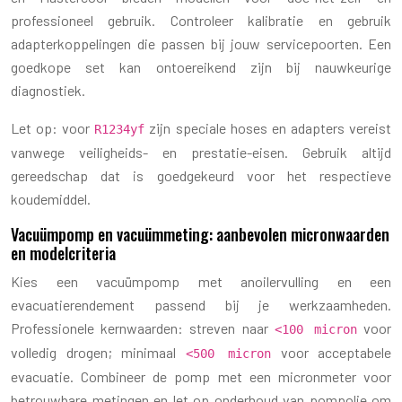
professioneel gebruik. Controleer kalibratie en gebruik
adapterkoppelingen die passen bij jouw servicepoorten. Een
goedkope set kan ontoereikend zijn bij nauwkeurige
diagnostiek.
Let op: voor
zijn speciale hoses en adapters vereist
R1234yf
vanwege veiligheids- en prestatie-eisen. Gebruik altijd
gereedschap dat is goedgekeurd voor het respectieve
koudemiddel.
Vacuümpomp en vacuümmeting: aanbevolen micronwaarden
en modelcriteria
Kies een vacuümpomp met anoilervulling en een
evacuatierendement passend bij je werkzaamheden.
Professionele kernwaarden: streven naar
voor
<100 micron
volledig drogen; minimaal
voor acceptabele
<500 micron
evacuatie. Combineer de pomp met een micronmeter voor
betrouwbare metingen en let op onderhoud van pompolie om