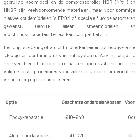
gebruikte koelmiddel en de compressorolie; NBR (Nitril) en
HNBR zijn veelvoorkomende materialen, maar voor sommige
nieuwe koudemiddelen is EPDM of speciale fluoroelastomeren
gewenst. Gebruik alleen smeermiddelen en
afdichtingsproducten die fabrikantcompatibel zijn.
Een onjuiste O-ring of afdichtmiddel kan leiden tot terugkerende
lekkage en contaminatie van het systeem. Vervang altijd de
receiver-drier of accumulator na een open systeem-actie en
volg de juiste procedures voor vullen en vacuüm om vocht en
verontreiniging te minimaliseren.
Optie
Geschatte onderdelenkosten
Voorde
Epoxy-reparatie
€10–€40
Goed
Aluminium las/braze
€50–€200
Duurz