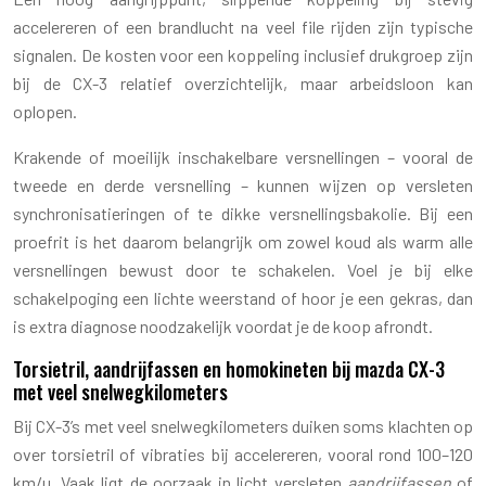
accelereren of een brandlucht na veel file rijden zijn typische
signalen. De kosten voor een koppeling inclusief drukgroep zijn
bij de CX-3 relatief overzichtelijk, maar arbeidsloon kan
oplopen.
Krakende of moeilijk inschakelbare versnellingen – vooral de
tweede en derde versnelling – kunnen wijzen op versleten
synchronisatieringen of te dikke versnellingsbakolie. Bij een
proefrit is het daarom belangrijk om zowel koud als warm alle
versnellingen bewust door te schakelen. Voel je bij elke
schakelpoging een lichte weerstand of hoor je een gekras, dan
is extra diagnose noodzakelijk voordat je de koop afrondt.
Torsietril, aandrijfassen en homokineten bij mazda CX-3
met veel snelwegkilometers
Bij CX-3’s met veel snelwegkilometers duiken soms klachten op
over torsietril of vibraties bij accelereren, vooral rond 100–120
km/u. Vaak ligt de oorzaak in licht versleten
aandrijfassen
of