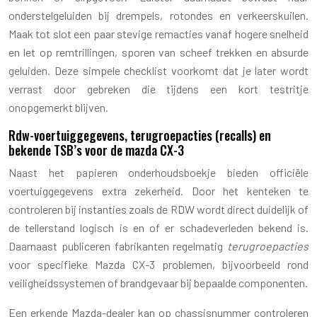
onderstelgeluiden bij drempels, rotondes en verkeerskuilen.
Maak tot slot een paar stevige remacties vanaf hogere snelheid
en let op remtrillingen, sporen van scheef trekken en absurde
geluiden. Deze simpele checklist voorkomt dat je later wordt
verrast door gebreken die tijdens een kort testritje
onopgemerkt blijven.
Rdw-voertuiggegevens, terugroepacties (recalls) en
bekende TSB’s voor de mazda CX-3
Naast het papieren onderhoudsboekje bieden officiële
voertuiggegevens extra zekerheid. Door het kenteken te
controleren bij instanties zoals de RDW wordt direct duidelijk of
de tellerstand logisch is en of er schadeverleden bekend is.
Daarnaast publiceren fabrikanten regelmatig
terugroepacties
voor specifieke Mazda CX-3 problemen, bijvoorbeeld rond
veiligheidssystemen of brandgevaar bij bepaalde componenten.
Een erkende Mazda-dealer kan op chassisnummer controleren