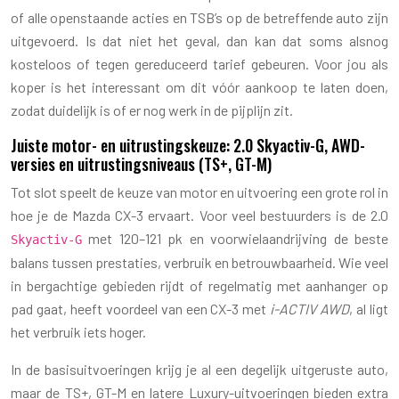
of alle openstaande acties en TSB’s op de betreffende auto zijn
uitgevoerd. Is dat niet het geval, dan kan dat soms alsnog
kosteloos of tegen gereduceerd tarief gebeuren. Voor jou als
koper is het interessant om dit vóór aankoop te laten doen,
zodat duidelijk is of er nog werk in de pijplijn zit.
Juiste motor- en uitrustingskeuze: 2.0 Skyactiv-G, AWD-
versies en uitrustingsniveaus (TS+, GT-M)
Tot slot speelt de keuze van motor en uitvoering een grote rol in
hoe je de Mazda CX-3 ervaart. Voor veel bestuurders is de 2.0
met 120–121 pk en voorwielaandrijving de beste
Skyactiv-G
balans tussen prestaties, verbruik en betrouwbaarheid. Wie veel
in bergachtige gebieden rijdt of regelmatig met aanhanger op
pad gaat, heeft voordeel van een CX-3 met
i-ACTIV AWD
, al ligt
het verbruik iets hoger.
In de basisuitvoeringen krijg je al een degelijk uitgeruste auto,
maar de TS+, GT-M en latere Luxury-uitvoeringen bieden extra