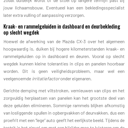
zodat duidelijk wordt of de stoel op langere termijn past bij
jouw lichaamsbouw. Eventueel kan een bekledingsspecialist
later extra vulling of aanpassing verzorgen.
Kraak- en rammelgeluiden in dashboard en deurbekleding
op slecht wegdek
Hoewel de afwerking van de Mazda CX-3 over het algemeen
hoogwaardig is, duiken bij hogere kilometerstanden kraak- en
rammelgeluiden op in dashboard en deuren. Vooral op slecht
wegdek kunnen kleine toleranties in clips en panelen hoorbaar
worden. Dit is geen veiligheidsprobleem, maar wel een
veelgenoemde
irritatiefactor
onder eigenaren.
Gerichte demping met viltstroken, vernieuwen van clips en het
zorgvuldig herplaatsen van panelen kan het grootste deel van
deze geluiden elimineren. Sommige rammels blijken afkomstig
van losliggende spullen in opbergvakken of deurvakken, dus een
proefrit met een “lege” auto geeft het eerlijkste beeld. Tijdens de
testrit is het zinvol om met een bijrijder mee te luisteren om de