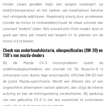
minder zware gevallen helpt een langere snelwegrit op
bedrijfstemperatuur en het tanken van kwalitatieve benzine
met reinigende additieven. Regelmatig stevig door accelereren
(zonder de motor te mishandelen) houdt de inlaat schoner dan
constant “onderin” rijden. Wie vooral korte ritten maakt, doet er
goed aan eens per maand een langere rit te plannen om de
motor vrij te blazen.
Check van onderhoudshistorie, oliespecificaties (0W-20) en
TSB’s van mazda-dealers
Bij elk Mazda CX-3 motorprobleem speelt de
onderhoudsgeschiedenis een cruciale rol. De Skyactiv-G is
ontworpen voor dunne, lage-wrijvingsolie, officieel 0W-20 met
de juiste Mazda-specificatie. Wordt een dikkere olie of een
ongeschikte aftermarket-variant gebruikt, dan stijgt de interne
wrijving en kan de kettingsmering verslechteren. Bij aankoop
van een gebruikte CX-3 is het dus essentieel te controleren
welke olie in de facturen staat vermeld.