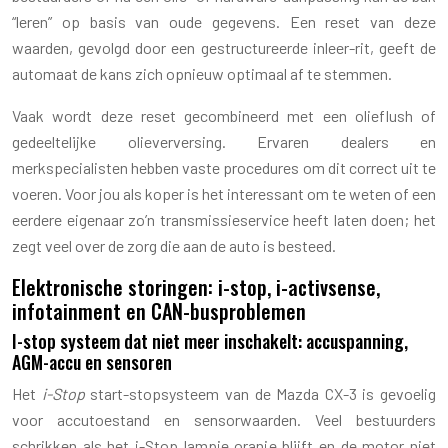
“leren” op basis van oude gegevens. Een reset van deze
waarden, gevolgd door een gestructureerde inleer-rit, geeft de
automaat de kans zich opnieuw optimaal af te stemmen.
Vaak wordt deze reset gecombineerd met een olieflush of
gedeeltelijke olieverversing. Ervaren dealers en
merkspecialisten hebben vaste procedures om dit correct uit te
voeren. Voor jou als koper is het interessant om te weten of een
eerdere eigenaar zo’n transmissieservice heeft laten doen; het
zegt veel over de zorg die aan de auto is besteed.
Elektronische storingen: i-stop, i-activsense,
infotainment en CAN-busproblemen
I-stop systeem dat niet meer inschakelt: accuspanning,
AGM-accu en sensoren
Het
i-Stop
start-stopsysteem van de Mazda CX-3 is gevoelig
voor accutoestand en sensorwaarden. Veel bestuurders
schrikken als het i-Stop lampje oranje blijft en de motor niet