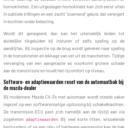
homokineten. Een uitgeslagen homokineet kan zich eerst uiten
in subtiele trillingen en een zacht “zoemend” geluid, dat verergert
in bochten onder belasting.
Wordt dit genegeerd, dan kan het uiteindelijk leiden tot
duidelijke tikgeluiden bij insturen of zelfs speling op de
aandrijfas. Bij inspectie op de brug wordt gekeken naar speling
in de homokineten en lekkage van vet uit de manchetten. Tijdige
vervanging van een aangetaste as voorkomt grotere schade
aan de transmissie en houdt het rijcomfort op niveau.
Software- en adaptiewaarden reset van de automaatbak bij
de mazda-dealer
Bij modernere Mazda CX-3’s met automaat wordt steeds vaker
ingezet op een
softwarematige oplossing
bij schakelklachten.
De transmissie-ECU past zich namelijk aan de rijstijl aan via
zogeheten
. Bij veel korte ritten, wisselende
adaptiewaarden
bestuurders of na een olie- of hardware-aanpassing kan de bak