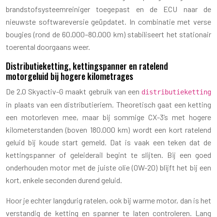
brandstofsysteemreiniger toegepast en de ECU naar de
nieuwste softwareversie geüpdatet. In combinatie met verse
bougies (rond de 60.000–80.000 km) stabiliseert het stationair
toerental doorgaans weer.
Distributieketting, kettingspanner en ratelend
motorgeluid bij hogere kilometrages
De 2.0 Skyactiv-G maakt gebruik van een
distributieketting
in plaats van een distributieriem. Theoretisch gaat een ketting
een motorleven mee, maar bij sommige CX-3’s met hogere
kilometerstanden (boven 180.000 km) wordt een kort ratelend
geluid bij koude start gemeld. Dat is vaak een teken dat de
kettingspanner of geleiderail begint te slijten. Bij een goed
onderhouden motor met de juiste olie (0W-20) blijft het bij een
kort, enkele seconden durend geluid.
Hoor je echter langdurig ratelen, ook bij warme motor, dan is het
verstandig de ketting en spanner te laten controleren. Lang