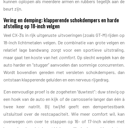
kunnen oplopen als meerdere armen en rubbers tegelijk aan de
beurt zijn.
Vering en demping: klapperende schokdempers en harde
afstelling op 18-inch velgen
Veel CX-3’s in rijk uitgeruste uitvoeringen (zoals GT-M) rijden op
18-inch lichtmetalen velgen. De combinatie van grote velgen en
relatief lage bandwang zorgt voor een sportieve uitstraling,
maar gaat ten koste van het
comfort
. Op slecht wegdek kan de
auto harder en “stugger” aanvoelen dan sommige concurrenten.
Wordt bovendien gereden met versleten schokdempers, dan
ontstaan klapperende geluiden en een nerveus rijgedrag.
Een eenvoudige proef is de zogeheten “duwtest”: duw stevig op
een hoek van de auto en kijk of de carrosserie langer dan één à
twee keer natrilt. Bij twijfel geeft een dempertestbank
uitsluitsel over de restcapaciteit. Wie meer comfort wil, kan
overwegen om over te stappen op 16- of 17-inch wielen met