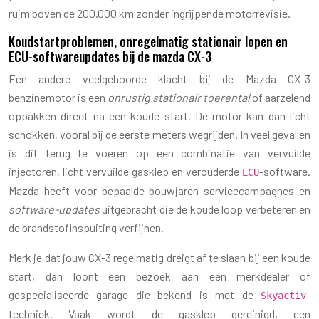
ruim boven de 200.000 km zonder ingrijpende motorrevisie.
Koudstartproblemen, onregelmatig stationair lopen en
ECU-softwareupdates bij de mazda CX-3
Een andere veelgehoorde klacht bij de Mazda CX-3
benzinemotor is een
onrustig stationair toerental
of aarzelend
oppakken direct na een koude start. De motor kan dan licht
schokken, vooral bij de eerste meters wegrijden. In veel gevallen
is dit terug te voeren op een combinatie van vervuilde
injectoren, licht vervuilde gasklep en verouderde
-software.
ECU
Mazda heeft voor bepaalde bouwjaren servicecampagnes en
software-updates
uitgebracht die de koude loop verbeteren en
de brandstofinspuiting verfijnen.
Merk je dat jouw CX-3 regelmatig dreigt af te slaan bij een koude
start, dan loont een bezoek aan een merkdealer of
gespecialiseerde garage die bekend is met de
-
Skyactiv
techniek. Vaak wordt de gasklep gereinigd, een