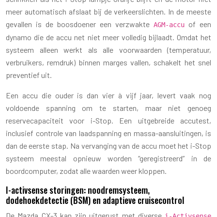
meer automatisch afslaat bij de verkeerslichten. In de meeste
gevallen is de boosdoener een verzwakte
of een
AGM-accu
dynamo die de accu net niet meer volledig bijlaadt. Omdat het
systeem alleen werkt als alle voorwaarden (temperatuur,
verbruikers, remdruk) binnen marges vallen, schakelt het snel
preventief uit.
Een accu die ouder is dan vier à vijf jaar, levert vaak nog
voldoende spanning om te starten, maar niet genoeg
reservecapaciteit voor i-Stop. Een uitgebreide accutest,
inclusief controle van laadspanning en massa-aansluitingen, is
dan de eerste stap. Na vervanging van de accu moet het i-Stop
systeem meestal opnieuw worden “geregistreerd” in de
boordcomputer, zodat alle waarden weer kloppen.
I-activsense storingen: noodremsysteem,
dodehoekdetectie (BSM) en adaptieve cruisecontrol
De Mazda CX-3 kan zijn uitgerust met diverse
i-Activsense