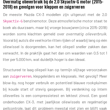
Overmatig olieverbruik bij de 2.0 Skyactiv-G motor (2015-
2018) en gevolgen voor kleppen en zuigerveren
De meeste Mazda CX-3 modellen zijn uitgerust met de 2.0
benzinemotor. Deze atmosferische motor staat te
Skyactiv-G
boek als duurzaam, maar bij vroege bouwjaren (circa 2015-2018)
worden soms klachten gemeld over
overmatig olieverbruik
.
Vooral bij auto’s die veel korte ritten rijden of waarbij lang op één
oliewissel is doorgereden, kan het oliepeil sneller zakken dan
verwacht. In de praktijk gaat het dan om waarden van 0,5 tot 1
liter per 5.000 km, wat duidelijk hoger is dan ideaal.
Structureel te laag oliepeil kan op termijn slijtage veroorzaken
aan
, klepgeleiders en klepseals. Het gevolg? Meer
zuigerveren
blow-by, nog hoger verbruik en potentieel blauwe rookpluimen
bij koude start of stevig gasgeven. Bij verdenking op intern
olieverlies is een compressietest en lektest zinvol. Een goed
onderhouden CX-3, met jaarlijkse oliewissels en regelmatige
peilcontrole, laat dit probleem meestal niet zien en blijft vaak