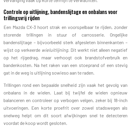
vervanging vaak op korte termijn te verwachten.
Controle op uitlijning, bandenslijtage en onbalans voor
trillingsvrij rijden
Een Mazda CX-3 hoort strak en voorspelbaar te rijden, zonder
storende trillingen in stuur of carrosserie. Ongelijke
bandenslijtage – bijvoorbeeld sterk afgesleten binnenkanten –
wijst op verkeerde
wieluitlijning
. Dit werkt niet alleen negatief
op het rijgedrag, maar verhoogt ook brandstofverbruik en
bandenkosten. Na het raken van een stoeprand of een stevig
gat in de weg is uitlijning sowieso aan te raden.
Trillingen rond een bepaalde snelheid zijn vaak het gevolg van
onbalans in de wielen. Laat bij twijfel de wielen opnieuw
balanceren en controleer op verbogen velgen, zeker bij 18-inch
uitvoeringen. Een korte proefrit over zowel stadswegen als
snelweg helpt om dit soort afwijkingen snel te detecteren
voordat de koop wordt gesloten.