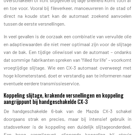
overschakelen of licht slipgevoel bij lage snelheid komt toch af
en toe voor. Vooral bij fileverkeer, manoeuvreren in de stad of
direct na koude start kan de automaat zoekend aanvoelen
tussen de eerste versnellingen.
In veel gevallen is de oorzaak een combinatie van vervuilde olie
en adaptiewaarden die niet meer optimaal zijn voor de slijtage
van de bak. Een tijdige oliewissel van de automaat – ondanks
dat sommige fabrikanten spreken van “filled for life” – voorkomt
vroegtijdige slijtage. Wie een CX-3 automaat overweegt met
hoge kilometerstand, doet er verstandig aan te informeren naar
eventuele eerdere transmissieservice.
Koppeling slijtage, krakende versnellingen en koppeling
aangrijppunt bij handgeschakelde CX-3
De handgeschakelde 6-bak van de Mazda CX-3 schakel
doorgaans strak en precies, maar bij intensief gebruik in
stadsverkeer is de koppeling een duidelijk slijtageonderdeel.
Een hoog aangrijppunt, slippende koppeling bij stevig