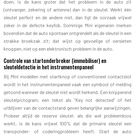
doen, is de kans groter dat het probleem in de auto zit
(ontvanger, zekering of antenne) dan in de sleutel. Werkt één
sleutel perfect en de andere niet, dan ligt de oorzaak vrijwel
zeker in de defecte keyfob. Sommige Mini eigenaren merken
bovendien dat de auto spontaan ontgrendelt als de sleutel in een
strakke broekzak zit; dat wijst op gevoelige of versleten
knoppen, niet op een elektronisch probleem in de auto.
Controle van startonderbreker (immobiliser) en
sleuteldetectie in het instrumentenpaneel
Bij Mini modellen met startknop of conventioneel contactslot
wordt in het instrumentenpaneel vaak een symbool of melding
getoond wanneer de sleutel niet wordt herkend. Een knipperend
sleutelpictogram, een tekst als “Key not detected” of het
uitblijven van de contactstand geven belangrijke aanwijzingen.
Probeer altijd de reserve sleutel: als die wel probleemloos
werkt, is de kans vrijwel 100% dat de primaire sleutel een
transponder- of coderingprobleem heeft. Start de auto