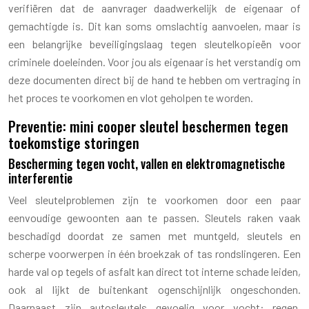
verifiëren dat de aanvrager daadwerkelijk de eigenaar of
gemachtigde is. Dit kan soms omslachtig aanvoelen, maar is
een belangrijke beveiligingslaag tegen sleutelkopieën voor
criminele doeleinden. Voor jou als eigenaar is het verstandig om
deze documenten direct bij de hand te hebben om vertraging in
het proces te voorkomen en vlot geholpen te worden.
Preventie: mini cooper sleutel beschermen tegen
toekomstige storingen
Bescherming tegen vocht, vallen en elektromagnetische
interferentie
Veel sleutelproblemen zijn te voorkomen door een paar
eenvoudige gewoonten aan te passen. Sleutels raken vaak
beschadigd doordat ze samen met muntgeld, sleutels en
scherpe voorwerpen in één broekzak of tas rondslingeren. Een
harde val op tegels of asfalt kan direct tot interne schade leiden,
ook al lijkt de buitenkant ogenschijnlijk ongeschonden.
Daarnaast zijn autosleutels gevoelig voor vocht: regen,