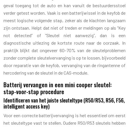
geval toegang tot de auto en kan vanuit de bestuurdersstoel
verder getest worden. Vaak is een batterijwissel in de keyfob de
meest logische volgende stap, zeker als de klachten langzaam
zijn ontstaan. Helpt dat niet of treden er meldingen op als “Key
not detected” of “Sleutel niet aanwezig”, dan is een
diagnostische uitlezing de kortste route naar de oorzaak. In
praktijk blijkt dat ongeveer 60–70% van de sleutelproblemen
zonder complete sleutelvervanging is op te lossen, bijvoorbeeld
door reparatie van de keyfob, vervanging van de ringantenne of
hercodering van de sleutel in de CAS-module.
Batterij vervangen in een mini cooper sleutel:
stap-voor-stap procedure
Identificeren van het juiste sleuteltype (R50/R53, R56, F56,
intelligent access key)
Voor een correcte batterijvervanging is het essentieel om eerst
het sleuteltype vast te stellen. Oudere R50/R53 sleutels hebben