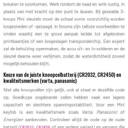
breuken te voorkomen. Werk rondom de naad en wrik rustig, in
plaats van met kracht op één punt te duwen. Bij gesealde 3-
knops Mini sleutels moet de schaal soms voorzichtig worden
losgesneden of -gezaagd. In forums zijn talloze voorbeelden te
vinden waarbij een te grove aanpak leidde tot afgebroken
printbaantjes of een losgeslagen transponderchip. Een expert
zal de behuizing openmaken, de accu uit- en in-solderen en de
sleutel daarna weer verlijmen, zodat de waterdichtheid zoveel
mogelijk behouden blijft.
Keuze van de juiste knoopcelbatterij (CR2032, CR2450) en
kwaliteitsmerken (varta, panasonic)
Niet alle knoopcellen zijn gelijk, ook al staat er dezelfde code
op. Goedkope ongebrande cellen hebben vaak een lagere
capaciteit en slechtere spanningsstabiliteit. Voor een Mini
keyfob is een kwaliteitsmerk zoals
Varta
,
Panasonic
of
Energizer
aanbevolen. Controleer altijd de code op de oude
batterij (
,
of een andere variant) en vervang die
CR2032
CR2450