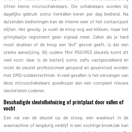
zitten kleine microschakelaars. Die schakelaars worden bij
dagelijks gebruik soms tientallen keren per dag bediend. Na
duizenden bedieningen kan de interne veer of het contactpunt
slijten. Het gevolg: je voelt de knop nog wel klikken, maar het
printplaatje registreert geen signaal meer. Zeker als je hard
moet drukken of de knop een “dof” gevoel geeft, is dat een
sterke aanwijzing. Bij oudere Mini R50/R53 sleutels komt dit
veel voor; daar is de batterij soms zelfs vastgesoldeerd en
moet de sleutel professioneel geopend en geserviced worden
met SMD-soldeertechniek. In veel gevallen is het vervangen van
deze microschakelaars goedkoper dan een compleet nieuwe
sleutel laten coderen.
Beschadigde sleutelbehuizing of printplaat door vallen of
vocht
Een val van de sleutel op de stoep, een wasbeurt in de
wasmachine of langdurig verblijf in een vochtige broekzak kan