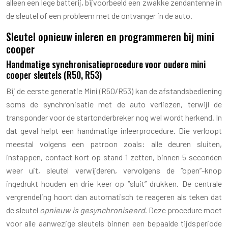
alleen een lege batterij, bijvoorbeeld een zwakke zendantenne in
de sleutel of een probleem met de ontvanger in de auto.
Sleutel opnieuw inleren en programmeren bij mini
cooper
Handmatige synchronisatieprocedure voor oudere mini
cooper sleutels (R50, R53)
Bij de eerste generatie Mini (R50/R53) kan de afstandsbediening
soms de synchronisatie met de auto verliezen, terwijl de
transponder voor de startonderbreker nog wel wordt herkend. In
dat geval helpt een handmatige inleerprocedure. Die verloopt
meestal volgens een patroon zoals: alle deuren sluiten,
instappen, contact kort op stand 1 zetten, binnen 5 seconden
weer uit, sleutel verwijderen, vervolgens de “open”-knop
ingedrukt houden en drie keer op “sluit” drukken. De centrale
vergrendeling hoort dan automatisch te reageren als teken dat
de sleutel
opnieuw is gesynchroniseerd
. Deze procedure moet
voor alle aanwezige sleutels binnen een bepaalde tijdsperiode