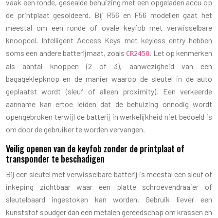
vaak een ronde, gesealde behuizing met een opgeladen accu op
de printplaat gesoldeerd. Bij R56 en F56 modellen gaat het
meestal om een ronde of ovale keyfob met verwisselbare
knoopcel. Intelligent Access Keys met keyless entry hebben
soms een andere batterijmaat, zoals
. Let op kenmerken
CR2450
als aantal knoppen (2 of 3), aanwezigheid van een
bagageklepknop en de manier waarop de sleutel in de auto
geplaatst wordt (sleuf of alleen proximity). Een verkeerde
aanname kan ertoe leiden dat de behuizing onnodig wordt
opengebroken terwijl de batterij in werkelijkheid niet bedoeld is
om door de gebruiker te worden vervangen.
Veilig openen van de keyfob zonder de printplaat of
transponder te beschadigen
Bij een sleutel met verwisselbare batterij is meestal een sleuf of
inkeping zichtbaar waar een platte schroevendraaier of
sleutelbaard ingestoken kan worden. Gebruik liever een
kunststof spudger dan een metalen gereedschap om krassen en