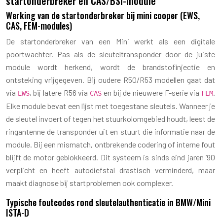
startonderbreker en CAS/BSI-module
Werking van de startonderbreker bij mini cooper (EWS,
CAS, FEM-modules)
De startonderbreker van een Mini werkt als een digitale
poortwachter. Pas als de sleuteltransponder door de juiste
module wordt herkend, wordt de brandstofinjectie en
ontsteking vrijgegeven. Bij oudere R50/R53 modellen gaat dat
via
, bij latere R56 via
en bij de nieuwere F-serie via
.
EWS
CAS
FEM
Elke module bevat een lijst met toegestane sleutels. Wanneer je
de sleutel invoert of tegen het stuurkolomgebied houdt, leest de
ringantenne de transponder uit en stuurt die informatie naar de
module. Bij een mismatch, ontbrekende codering of interne fout
blijft de motor geblokkeerd. Dit systeem is sinds eind jaren ’90
verplicht en heeft autodiefstal drastisch verminderd, maar
maakt diagnose bij startproblemen ook complexer.
Typische foutcodes rond sleutelauthenticatie in BMW/Mini
ISTA-D