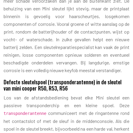
meer schade veroorzaken dan je aan de buitenkant ziet. De
behuizing van een Mini sleutel lijkt stevig, maar de printplaat
binnenin is gevoelig voor haarscheurtjes, losgekomen
componenten of corrosie. Vooral groene of witte aanslag op de
print, rondom de batterijhouder of de contactpunten, wijst op
vocht- of waterschade. In zulke gevallen helpt een nieuwe
batterij zelden. Een sleutelreparatiespecialist kan vaak de print
reinigen, losse componenten opnieuw solderen en eventueel
beschadigde onderdelen vervangen. Bij langdurige, ernstige
corrosie is een volledig nieuwe keyfob meestal verstandiger.
Defecte sleutelspoel (transponderantenne) in de sleutel
van mini cooper R50, R53, R56
Los van de afstandsbediening bevat elke Mini sleutel een
passieve transponderchip en een kleine spoel. Deze
communiceert met de ringantenne rond
transponderantenne
het contactslot of met de sleuf in de middenconsole. Als die
spoel in de sleutel breekt, bijvoorbeeld na een harde val, herkent