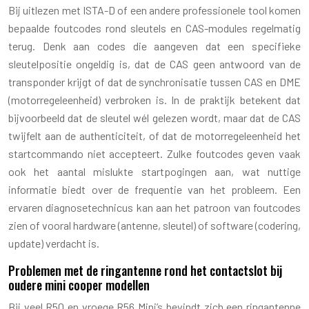
Bij uitlezen met ISTA-D of een andere professionele tool komen
bepaalde foutcodes rond sleutels en CAS-modules regelmatig
terug. Denk aan codes die aangeven dat een specifieke
sleutelpositie ongeldig is, dat de CAS geen antwoord van de
transponder krijgt of dat de synchronisatie tussen CAS en DME
(motorregeleenheid) verbroken is. In de praktijk betekent dat
bijvoorbeeld dat de sleutel wél gelezen wordt, maar dat de CAS
twijfelt aan de authenticiteit, of dat de motorregeleenheid het
startcommando niet accepteert. Zulke foutcodes geven vaak
ook het aantal mislukte startpogingen aan, wat nuttige
informatie biedt over de frequentie van het probleem. Een
ervaren diagnosetechnicus kan aan het patroon van foutcodes
zien of vooral hardware (antenne, sleutel) of software (codering,
update) verdacht is.
Problemen met de ringantenne rond het contactslot bij
oudere mini cooper modellen
Bij veel R50 en vroege R56 Mini’s bevindt zich een ringantenne