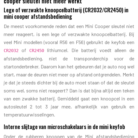
cooper sleutel niet meer werkt
Lege of verzwakte knoopcelbatterij (CR2032/CR2450) in
mini cooper afstandsbediening
De meest voorkomende reden dat een Mini Cooper sleutel niet
meer reageert, is een lege of verzwakte knoopcelbatterij. Bij
veel Mini modellen (vooral R56 en F56) gebruikt de keyfob een
of
lithiumcel. Die batterij voedt alleen de
CR2032
CR2450
afstandsbediening, niet de transponderchip voor de
startonderbreker. Daarom kan het gebeuren dat je auto nog wel
start, maar de deuren niet meer op afstand ontgrendelen. Merkt
je dat je steeds dichter bij de auto moet staan of dat de sleutel
soms wel, soms niet reageert? Dan is dat bijna altijd een teken
van een zwakke batterij. Gemiddeld gaat een knoopcel in een
autosleutel 2 tot 3 jaar mee, afhankelijk van gebruik en
temperatuurwisselingen.
Interne slijtage van microschakelaars in de mini keyfob
Onder de rubberen knoppen van de Mini afstandsbediening