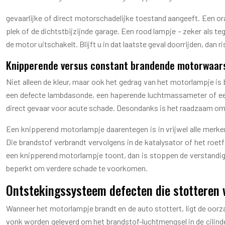
gevaarlijke of direct motorschadelijke toestand aangeeft. Een or
plek of de dichtstbijzijnde garage. Een rood lampje – zeker als tege
de motor uitschakelt. Blijft u in dat laatste geval doorrijden, dan
Knipperende versus constant brandende motorwaar
Niet alleen de kleur, maar ook het gedrag van het motorlampje is
een defecte lambdasonde, een haperende luchtmassameter of een 
direct gevaar voor acute schade. Desondanks is het raadzaam om h
Een knipperend motorlampje daarentegen is in vrijwel alle merken
Die brandstof verbrandt vervolgens in de katalysator of het roetf
een knipperend motorlampje toont, dan is stoppen de verstandi
beperkt om verdere schade te voorkomen.
Ontstekingssysteem defecten die stotteren 
Wanneer het motorlampje brandt en de auto stottert, ligt de oor
vonk worden geleverd om het brandstof-luchtmengsel in de cilinde