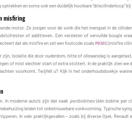
ig optrekken en soms ook een duidelijk hoorbare “driecilinderloop” bij
n misfiring
lopende motor. Ze zorgen voor de vonk die het mengsel in de cilinde
ndstofresten of additieven. Een versleten of vervuilde bougie v
teert dat als misfire en zet een foutcode zoals
(misfire cilin
P0301
jn. Isolatie die door ouderdom, hitte of olieaanslag is aangetast
en of mist slechter start of extra stottert. In de praktijk zien w
lachten voorkomt. Twijfelt u? Kijk in het onderhoudsboekje wanneer
en
. In moderne auto’s zijn dat vaak
penbobines
(één bobine per cil
binebehuizing leiden tot onbetrouwbare vonkvorming. Typische sympto
ipperen. In vele praktijkgevallen – zoals bij diverse Opel, Renaul