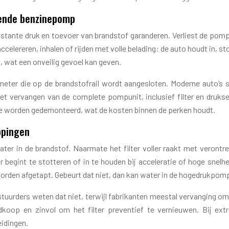
rende benzinepomp
ante druk en toevoer van brandstof garanderen. Verliest de pomp c
ccelereren, inhalen of rijden met volle belading: de auto houdt in, s
 wat een onveilig gevoel kan geven.
ter die op de brandstofrail wordt aangesloten. Moderne auto’s s
t het vervangen van de complete pompunit, inclusief filter en dru
d te worden gedemonteerd, wat de kosten binnen de perken houdt.
ppingen
water in de brandstof. Naarmate het filter voller raakt met verontre
 begint te stotteren of in te houden bij acceleratie of hoge snel
orden afgetapt. Gebeurt dat niet, dan kan water in de hogedrukpom
stuurders weten dat niet, terwijl fabrikanten meestal vervanging om 
oedkoop en zinvol om het filter preventief te vernieuwen. Bij e
eidingen.