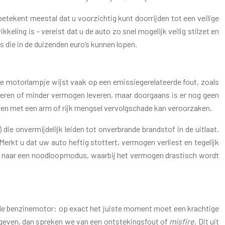
etekent meestal dat u voorzichtig kunt doorrijden tot een veilige
kkeling is – vereist dat u de auto zo snel mogelijk veilig stilzet en
es die in de duizenden euro’s kunnen lopen.
nje motorlampje wijst vaak op een emissiegerelateerde fout, zoals
teren of minder vermogen leveren, maar doorgaans is er nog geen
jden met een arm of rijk mengsel vervolgschade kan veroorzaken.
die onvermijdelijk leiden tot onverbrande brandstof in de uitlaat.
Merkt u dat uw auto heftig stottert, vermogen verliest en tegelijk
r naar een noodloopmodus, waarbij het vermogen drastisch wordt
n de benzinemotor: op exact het juiste moment moet een krachtige
gegeven, dan spreken we van een ontstekingsfout of
misfire
. Dit uit