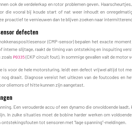
nen ook de verdelerkap en rotor problemen geven. Haarscheurtjes,
r die vooral bij koude start of nat weer inhoudt en onregelmati
m ze proactief te vernieuwen dan te blijven zoeken naar intermitteren
sensor defecten
 nokkenaspositiesensor (CMP-sensor) bepalen het exacte moment 
f interne slijtage, raakt de timing van ontsteking en inspuiting vers
s zoals
(CKP circuit fout). In sommige gevallen valt de motor vo
P0335
is voor de hele motorsturing, leidt een defect vrijwel altijd tot 
or nog draait. Diagnose vereist het uitlezen van de foutcodes en 
or oliemors of hitte kunnen zijn aangetast.
ingen
nning. Een verouderde accu of een dynamo die onvoldoende laadt, 
 zijn. In zulke situaties moet de bobine harder werken om voldoen
an ontstekingsfouten tot sensoren met “lage spanning”-meldingen.