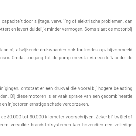
apaciteit door slijtage, vervuiling of elektrische problemen, dan
tottert en levert duidelijk minder vermogen. Soms slaat de motor bij
laan bij afwijkende drukwaarden ook foutcodes op, bijvoorbeeld
ksensor. Omdat toegang tot de pomp meestal via een luik onder de
inigingen, ontstaat er een drukval die vooral bij hogere belasting
heden. Bij dieselmotoren is er vaak sprake van een gecombineerde
p en injectoren ernstige schade veroorzaken.
de 30.000 tot 60.000 kilometer voorschrijven. Zeker bij twijfel of
xtreem vervuilde brandstofsystemen kan bovendien een volledige