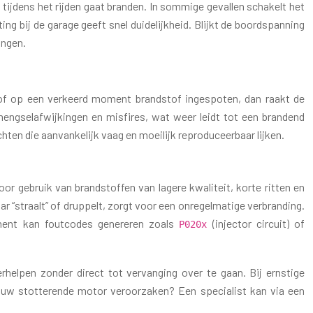
tijdens het rijden gaat branden. In sommige gevallen schakelt het
bij de garage geeft snel duidelijkheid. Blijkt de boordspanning
ingen.
l of op een verkeerd moment brandstof ingespoten, dan raakt de
mengselafwijkingen en misfires, wat weer leidt tot een brandend
hten die aanvankelijk vaag en moeilijk reproduceerbaar lijken.
r gebruik van brandstoffen van lagere kwaliteit, korte ritten en
r “straalt” of druppelt, zorgt voor een onregelmatige verbranding.
ement kan foutcodes genereren zoals
(injector circuit) of
P020x
erhelpen zonder direct tot vervanging over te gaan. Bij ernstige
n uw stotterende motor veroorzaken? Een specialist kan via een