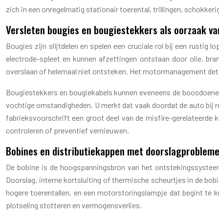
zich in een onregelmatig stationair toerental, trillingen, schokker
Versleten bougies en bougiestekkers als oorzaak va
Bougies zijn slijtdelen en spelen een cruciale rol bij een rustig 
electrode-spleet en kunnen afzettingen ontstaan door olie, bra
overslaan of helemaal niet ontsteken. Het motormanagement detec
Bougiestekkers en bougiekabels kunnen eveneens de boosdoener zi
vochtige omstandigheden. U merkt dat vaak doordat de auto bij reg
fabrieksvoorschrift een groot deel van de misfire-gerelateerde k
controleren of preventief vernieuwen.
Bobines en distributiekappen met doorslagproblem
De bobine is de hoogspanningsbron van het ontstekingssysteem
Doorslag, interne kortsluiting of thermische scheurtjes in de bo
hogere toerentallen, en een motorstoringslampje dat begint te kn
plotseling stotteren en vermogensverlies.