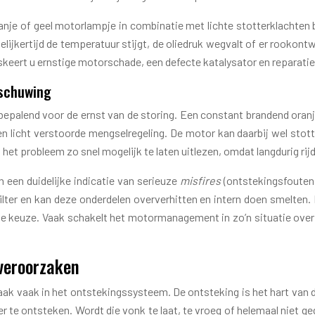
anje of geel motorlampje in combinatie met lichte stotterklachten b
lijkertijd de temperatuur stijgt, de oliedruk wegvalt of er rookontwi
 riskeert u ernstige motorschade, een defecte katalysator en reparati
schuwing
 bepalend voor de ernst van de storing. Een constant brandend ora
licht verstoorde mengselregeling. De motor kan daarbij wel stot
et probleem zo snel mogelijk te laten uitlezen, omdat langdurig ri
 een duidelijke indicatie van serieuze
misfires
(ontstekingsfouten) 
ilter en kan deze onderdelen oververhitten en intern doen smelten. 
ge keuze. Vaak schakelt het motormanagement in zo’n situatie ove
veroorzaken
zaak vaak in het ontstekingssysteem. De ontsteking is het hart va
r te ontsteken. Wordt die vonk te laat, te vroeg of helemaal niet 