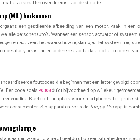
formatie verschaffen over de ernst van de situatie.
lamp (MIL) herkennen
orgaans een gestileerde afbeelding van een motor, vaak in een or
vrijwel alle personenauto’s. Wanneer een sensor, actuator of syste
gen en activeert het waarschuwingslampje. Het systeem registreert
temperatuur, belasting en andere relevante data op het moment van
ndaardiseerde foutcodes die beginnen met een letter gevolgd door vie
ie. Een code zoals
duidt bijvoorbeeld op willekeurige/meerder
P0300
n eenvoudige Bluetooth-adapters voor smartphones tot profession
. Voor consumenten zijn apparaten zoals de
Torque Pro
app in comb
huwingslampje
ndaarden waarbij oranje of geel duidt op een situatie die aandacht ve