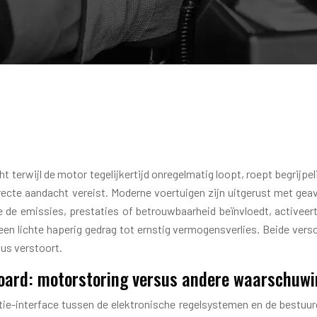
terwijl de motor tegelijkertijd onregelmatig loopt, roept begrijpe
irecte aandacht vereist. Moderne voertuigen zijn uitgerust met 
 de emissies, prestaties of betrouwbaarheid beïnvloedt, activee
 een lichte haperig gedrag tot ernstig vermogensverlies. Beide v
us verstoort.
board: motorstoring versus andere waarschuw
e-interface tussen de elektronische regelsystemen en de bestuur