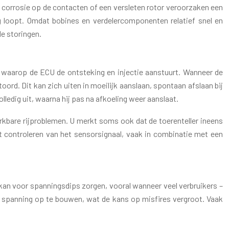
 corrosie op de contacten of een versleten rotor veroorzaken een
g loopt. Omdat bobines en verdelercomponenten relatief snel en
de storingen.
waarop de ECU de ontsteking en injectie aanstuurt. Wanneer de
toord. Dit kan zich uiten in moeilijk aanslaan, spontaan afslaan bij
lledig uit, waarna hij pas na afkoeling weer aanslaat.
merkbare rijproblemen. U merkt soms ook dat de toerenteller ineens
het controleren van het sensorsignaal, vaak in combinatie met een
kan voor spanningsdips zorgen, vooral wanneer veel verbruikers –
de spanning op te bouwen, wat de kans op misfires vergroot. Vaak