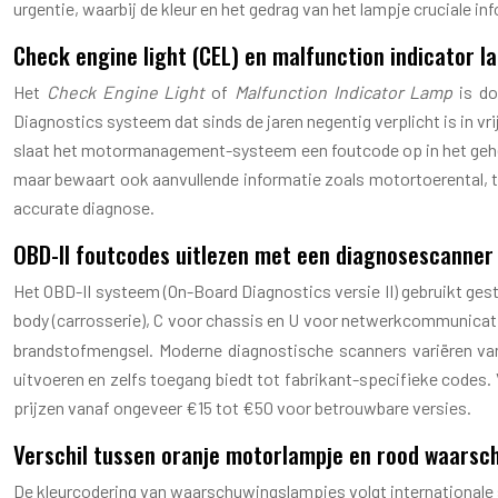
urgentie, waarbij de kleur en het gedrag van het lampje cruciale in
Check engine light (CEL) en malfunction indicator 
Het
Check Engine Light
of
Malfunction Indicator Lamp
is do
Diagnostics systeem dat sinds de jaren negentig verplicht is in 
slaat het motormanagement-systeem een foutcode op in het geheu
maar bewaart ook aanvullende informatie zoals motortoerental, 
accurate diagnose.
OBD-II foutcodes uitlezen met een diagnosescanner
Het OBD-II systeem (On-Board Diagnostics versie II) gebruikt gesta
body (carrosserie), C voor chassis en U voor netwerkcommunicat
brandstofmengsel. Moderne diagnostische scanners variëren va
uitvoeren en zelfs toegang biedt tot fabrikant-specifieke codes
prijzen vanaf ongeveer €15 tot €50 voor betrouwbare versies.
Verschil tussen oranje motorlampje en rood waarsc
De kleurcodering van waarschuwingslampjes volgt internationale sta