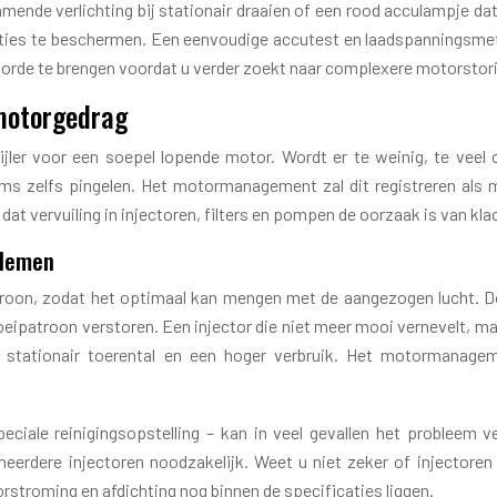
nde verlichting bij stationair draaien of een rood acculampje dat 
s te beschermen. Een eenvoudige accutest en laadspanningsmeting 
op orde te brengen voordat u verder zoekt naar complexere motorstor
 motorgedrag
ijler voor een soepel lopende motor. Wordt er te weinig, te vee
ms zelfs pingelen. Het motormanagement zal dit registreren als 
t vervuiling in injectoren, filters en pompen de oorzaak is van klac
blemen
troon, zodat het optimaal kan mengen met de aangezogen lucht. Doo
ipatroon verstoren. Een injector die niet meer mooi vernevelt, maa
uw stationair toerental en een hoger verbruik. Het motormanag
peciale reinigingsopstelling – kan in veel gevallen het probleem v
meerdere injectoren noodzakelijk. Weet u niet zeker of injectore
orstroming en afdichting nog binnen de specificaties liggen.