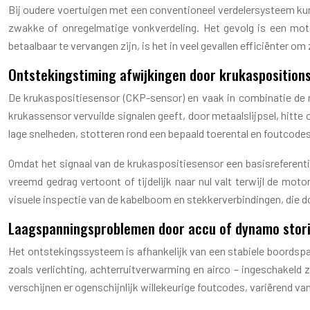
Bij oudere voertuigen met een conventioneel verdelersysteem kun
zwakke of onregelmatige vonkverdeling. Het gevolg is een moto
betaalbaar te vervangen zijn, is het in veel gevallen efficiënter o
Ontstekingstiming afwijkingen door krukasposition
De krukaspositiesensor (CKP-sensor) en vaak in combinatie de
krukassensor vervuilde signalen geeft, door metaalslijpsel, hitte o
lage snelheden, stotteren rond een bepaald toerental en foutcode
Omdat het signaal van de krukaspositiesensor een basisreferentie 
vreemd gedrag vertoont of tijdelijk naar nul valt terwijl de mot
visuele inspectie van de kabelboom en stekkerverbindingen, die do
Laagspanningsproblemen door accu of dynamo stor
Het ontstekingssysteem is afhankelijk van een stabiele boordspa
zoals verlichting, achterruitverwarming en airco – ingeschakeld
verschijnen er ogenschijnlijk willekeurige foutcodes, variërend v