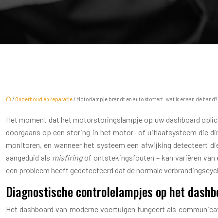
/
Onderhoud en reparatie
/ Motorlampje brandt en auto stottert: wat is er aan de hand?
Het moment dat het motorstoringslampje op uw dashboard oplicht 
doorgaans op een storing in het motor- of uitlaatsysteem die d
monitoren, en wanneer het systeem een afwijking detecteert die
aangeduid als
misfiring
of ontstekingsfouten – kan variëren van
een probleem heeft gedetecteerd dat de normale verbrandingscycl
Diagnostische controlelampjes op het dash
Het dashboard van moderne voertuigen fungeert als communicati