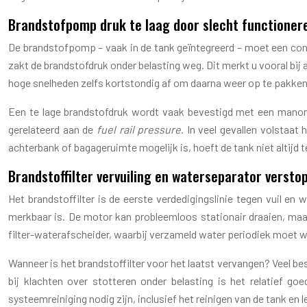
Brandstofpomp druk te laag door slecht functione
De brandstofpomp – vaak in de tank geïntegreerd – moet een const
zakt de brandstofdruk onder belasting weg. Dit merkt u vooral bij a
hoge snelheden zelfs kortstondig af om daarna weer op te pakken,
Een te lage brandstofdruk wordt vaak bevestigd met een manome
gerelateerd aan de
fuel rail pressure
. In veel gevallen volstaa
achterbank of bagageruimte mogelijk is, hoeft de tank niet altij
Brandstoffilter vervuiling en waterseparator versto
Het brandstoffilter is de eerste verdedigingslinie tegen vuil en 
merkbaar is. De motor kan probleemloos stationair draaien, maar
filter-waterafscheider, waarbij verzameld water periodiek moet w
Wanneer is het brandstoffilter voor het laatst vervangen? Veel be
bij klachten over stotteren onder belasting is het relatief g
systeemreiniging nodig zijn, inclusief het reinigen van de tank en l