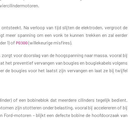
 viercilindermotoren.
r ontsteekt. Na verloop van tijd slijten de elektroden, vergroot de
raagt meer spanning om een vonk te kunnen trekken en zal eerder
der 1) of
(willekeurige misfires).
P0300
, zorgt voor doorslag van de hoogspanning naar massa, vooral bij
e dat het preventief vervangen van bougies en bougiekabels volgens
 de bougies voor het laatst zijn vervangen en laat ze bij twijfel
inder) of een bobineblok dat meerdere cilinders tegelijk bedient.
men zijn stotteren onder belasting, vooral bij accelereren of bij
t en Ford-motoren – blijkt een defecte bobine de hoofdoorzaak van