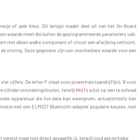
anje of gele kleur. Dit lampje maakt deel uit van het On-Board
em een waarde meet die buiten de geprogrammeerde parameters valt,
 niet alleen welke component of circuit een afwijking vertoont,
 de storing. Deze gegevens zijn van onschatbare waarde voor een
r cijfers. De letter P staat voor powertrain (aandrijflijn), B voor
e cilinder ontstekingsfouten, terwijl
wijst op een te schraal
P0171
ele apparatuur die live data kan weergeven, actuatortests kan
inatie met een ELM327 Bluetooth-adapter populaire keuzes, met
reist maar niet direct gevaarlijk is, terwijl rood een kritieke