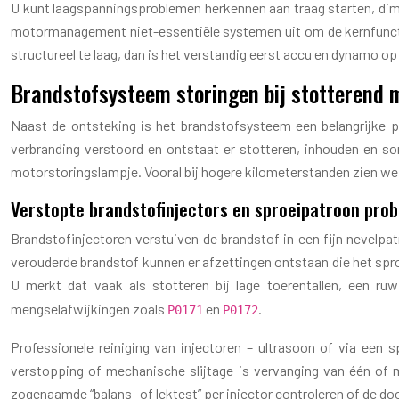
U kunt laagspanningsproblemen herkennen aan traag starten, dimme
motormanagement niet-essentiële systemen uit om de kernfunctie
structureel te laag, dan is het verstandig eerst accu en dynamo 
Brandstofsysteem storingen bij stotterend
Naast de ontsteking is het brandstofsysteem een belangrijke p
verbranding verstoord en ontstaat er stotteren, inhouden en so
motorstoringslampje. Vooral bij hogere kilometerstanden zien we da
Verstopte brandstofinjectors en sproeipatroon pro
Brandstofinjectoren verstuiven de brandstof in een fijn nevelpa
verouderde brandstof kunnen er afzettingen ontstaan die het sproe
U merkt dat vaak als stotteren bij lage toerentallen, een r
mengselafwijkingen zoals
en
.
P0171
P0172
Professionele reiniging van injectoren – ultrasoon of via een s
verstopping of mechanische slijtage is vervanging van één of 
zogenaamde “balans- of lektest” per injector controleren of de do