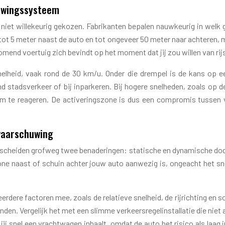
huwingssysteem
et willekeurig gekozen. Fabrikanten bepalen nauwkeurig in welk 
 tot 5 meter naast de auto en tot ongeveer 50 meter naar achteren, m
end voertuig zich bevindt op het moment dat jij zou willen van rij
heid, vaak rond de 30 km/u. Onder die drempel is de kans op een
 stadsverkeer of bij inparkeren. Bij hogere snelheden, zoals op 
t om te reageren. De activeringszone is dus een compromis tussen 
waarschuwing
erscheiden grofweg twee benaderingen: statische en dynamische d
one naast of schuin achter jouw auto aanwezig is, ongeacht het snel
dere factoren mee, zoals de relatieve snelheid, de rijrichting en 
en. Vergelijk het met een slimme verkeersregelinstallatie die niet al
ij snel een vrachtwagen inhaalt, omdat de auto het risico als laag 