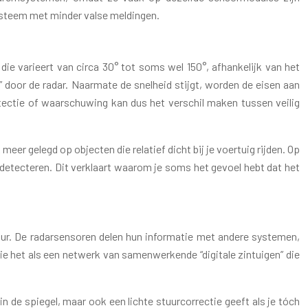
ysteem met minder valse meldingen.
ie varieert van circa 30° tot soms wel 150°, afhankelijk van het
” door de radar. Naarmate de snelheid stijgt, worden de eisen aan
etectie of waarschuwing kan dus het verschil maken tussen veilig
eer gelegd op objecten die relatief dicht bij je voertuig rijden. Op
 detecteren. Dit verklaart waarom je soms het gevoel hebt dat het
uur. De radarsensoren delen hun informatie met andere systemen,
e het als een netwerk van samenwerkende “digitale zintuigen” die
n de spiegel, maar ook een lichte stuurcorrectie geeft als je tóch