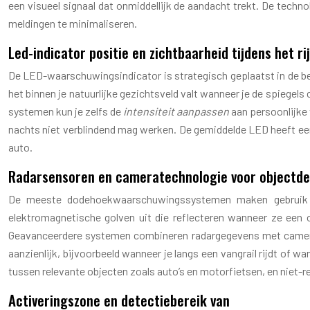
een visueel signaal dat onmiddellijk de aandacht trekt. De tech
meldingen te minimaliseren.
Led-indicator positie en zichtbaarheid tijdens het ri
De LED-waarschuwingsindicator is strategisch geplaatst in de beh
het binnen je natuurlijke gezichtsveld valt wanneer je de spiegels
systemen kun je zelfs de
intensiteit aanpassen
aan persoonlijke 
nachts niet verblindend mag werken. De gemiddelde LED heeft een 
auto.
Radarsensoren en cameratechnologie voor objectde
De meeste dodehoekwaarschuwingssystemen maken gebruik va
elektromagnetische golven uit die reflecteren wanneer ze een 
Geavanceerdere systemen combineren radargegevens met camerai
aanzienlijk, bijvoorbeeld wanneer je langs een vangrail rijdt of
tussen relevante objecten zoals auto’s en motorfietsen, en niet-r
Activeringszone en detectiebereik van