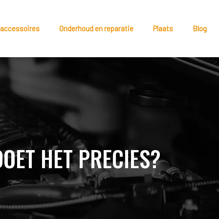
 accessoires
Onderhoud en reparatie
Plaats
Blog
DOET HET PRECIES?