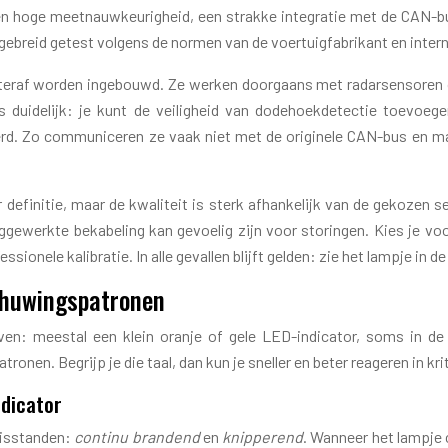
en hoge meetnauwkeurigheid, een strakke integratie met de CAN-
reid getest volgens de normen van de voertuigfabrikant en intern
hteraf worden ingebouwd. Ze werken doorgaans met radarsensoren 
s duidelijk: je kunt de veiligheid van dodehoekdetectie toevoeg
eerd. Zo communiceren ze vaak niet met de originele CAN-bus en m
definitie, maar de kwaliteit is sterk afhankelijk van de gekozen 
ggewerkte bekabeling kan gevoelig zijn voor storingen. Kies je vo
ionele kalibratie. In alle gevallen blijft gelden: zie het lampje in de
schuwingspatronen
en: meestal een klein oranje of gele LED-indicator, soms in de 
onen. Begrijp je die taal, dan kun je sneller en beter reageren in kri
ndicator
sisstanden:
continu brandend
en
knipperend
. Wanneer het lampje 