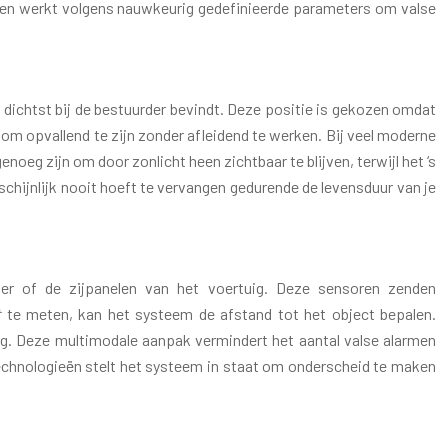
en en werkt volgens nauwkeurig gedefinieerde parameters om valse
 dichtst bij de bestuurder bevindt. Deze positie is gekozen omdat
d om opvallend te zijn zonder afleidend te werken. Bij veel moderne
oeg zijn om door zonlicht heen zichtbaar te blijven, terwijl het ‘s
chijnlijk nooit hoeft te vervangen gedurende de levensduur van je
r of de zijpanelen van het voertuig. Deze sensoren zenden
t
te meten, kan het systeem de afstand tot het object bepalen.
. Deze multimodale aanpak vermindert het aantal valse alarmen
 technologieën stelt het systeem in staat om onderscheid te maken