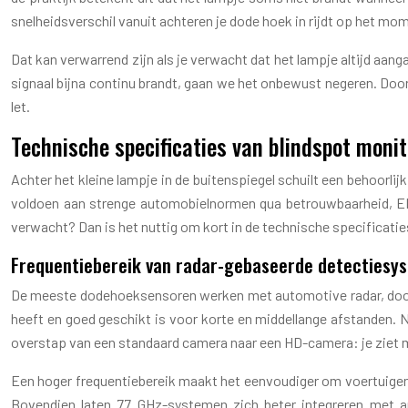
snelheidsverschil vanuit achteren je dode hoek in rijdt op het mome
Dat kan verwarrend zijn als je verwacht dat het lampje altijd aang
signaal bijna continu brandt, gaan we het onbewust negeren. Door al
let.
Technische specificaties van blindspot moni
Achter het kleine lampje in de buitenspiegel schuilt een behoorl
voldoen aan strenge automobielnormen qua betrouwbaarheid, EM
verwacht? Dan is het nuttig om kort in de technische specificatie
Frequentiebereik van radar-gebaseerde detectiesy
De meeste dodehoeksensoren werken met automotive radar, doorga
heeft en goed geschikt is voor korte en middellange afstanden. N
overstap van een standaard camera naar een HD-camera: je ziet m
Een hoger frequentiebereik maakt het eenvoudiger om voertuigen t
Bovendien laten 77 GHz-systemen zich beter integreren met a