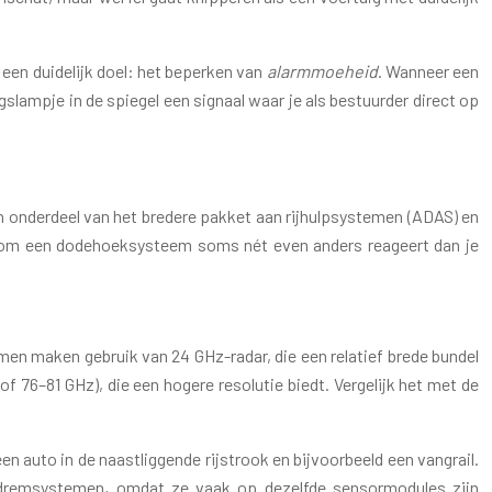
k een duidelijk doel: het beperken van
alarmmoeheid
. Wanneer een
ngslampje in de spiegel een signaal waar je als bestuurder direct op
jn onderdeel van het bredere pakket aan rijhulpsystemen (ADAS) en
arom een dodehoeksysteem soms nét even anders reageert dan je
n maken gebruik van 24 GHz-radar, die een relatief brede bundel
 76–81 GHz), die een hogere resolutie biedt. Vergelijk het met de
 auto in de naastliggende rijstrook en bijvoorbeeld een vangrail.
oodremsystemen, omdat ze vaak op dezelfde sensormodules zijn