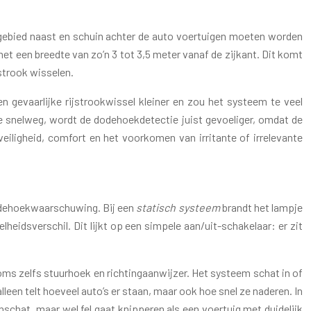
gebied naast en schuin achter de auto voertuigen moeten worden
et een breedte van zo’n 3 tot 3,5 meter vanaf de zijkant. Dit komt
strook wisselen.
 gevaarlijke rijstrookwissel kleiner en zou het systeem te veel
de snelweg, wordt de dodehoekdetectie juist gevoeliger, omdat de
veiligheid, comfort en het voorkomen van irritante of irrelevante
odehoekwaarschuwing. Bij een
statisch systeem
brandt het lampje
heidsverschil. Dit lijkt op een simpele aan/uit-schakelaar: er zit
soms zelfs stuurhoek en richtingaanwijzer. Het systeem schat in of
leen telt hoeveel auto’s er staan, maar ook hoe snel ze naderen. In
inschat, maar wel fel gaat knipperen als een voertuig met duidelijk