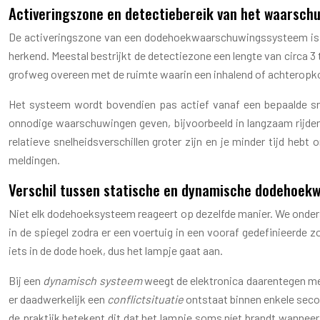
Activeringszone en detectiebereik van het waarsc
De activeringszone van een dodehoekwaarschuwingssysteem is ni
herkend. Meestal bestrijkt de detectiezone een lengte van circa 3
grofweg overeen met de ruimte waarin een inhalend of achteropkom
Het systeem wordt bovendien pas actief vanaf een bepaalde snel
onnodige waarschuwingen geven, bijvoorbeeld in langzaam rijdend
relatieve snelheidsverschillen groter zijn en je minder tijd heb
meldingen.
Verschil tussen statische en dynamische dodehoek
Niet elk dodehoeksysteem reageert op dezelfde manier. We ond
in de spiegel zodra er een voertuig in een vooraf gedefinieerde z
iets in de dode hoek, dus het lampje gaat aan.
Bij een
dynamisch systeem
weegt de elektronica daarentegen meer
er daadwerkelijk een
conflictsituatie
ontstaat binnen enkele second
de praktijk betekent dit dat het lampje soms níet brandt wanneer j