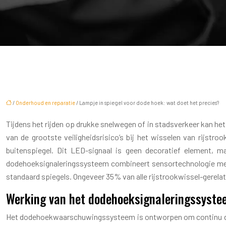
/
Onderhoud en reparatie
/ Lampje in spiegel voor dode hoek: wat doet het precies?
Tijdens het rijden op drukke snelwegen of in stadsverkeer kan het
van de grootste veiligheidsrisico’s bij het wisselen van rijst
buitenspiegel. Dit LED-signaal is geen decoratief element, m
dodehoeksignaleringssysteem combineert sensortechnologie met v
standaard spiegels. Ongeveer 35% van alle rijstrookwissel-gere
Werking van het dodehoeksignaleringssystee
Het dodehoekwaarschuwingssysteem is ontworpen om continu de z