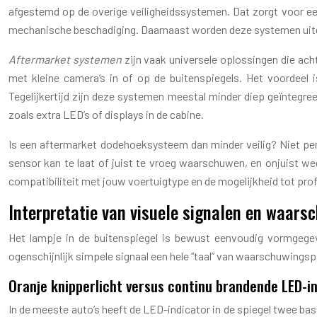
afgestemd op de overige veiligheidssystemen. Dat zorgt voor e
mechanische beschadiging. Daarnaast worden deze systemen uitgeb
Aftermarket systemen
zijn vaak universele oplossingen die ac
met kleine camera’s in of op de buitenspiegels. Het voordeel i
Tegelijkertijd zijn deze systemen meestal minder diep geïntegr
zoals extra LED’s of displays in de cabine.
Is een aftermarket dodehoeksysteem dan minder veilig? Niet per 
sensor kan te laat of juist te vroeg waarschuwen, en onjuist we
compatibiliteit met jouw voertuigtype en de mogelijkheid tot profess
Interpretatie van visuele signalen en waar
Het lampje in de buitenspiegel is bewust eenvoudig vormgegev
ogenschijnlijk simpele signaal een hele “taal” van waarschuwingspatr
Oranje knipperlicht versus continu brandende LED-i
In de meeste auto’s heeft de LED-indicator in de spiegel twee ba