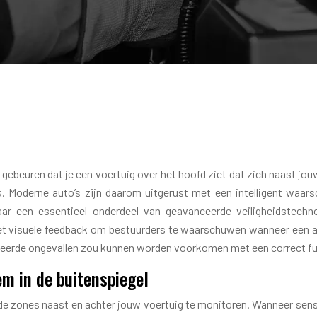
 gebeuren dat je een voertuig over het hoofd ziet dat zich naast j
rook. Moderne auto’s zijn daarom uitgerust met een intelligent wa
aar een essentieel onderdeel van geavanceerde veiligheidstechno
isuele feedback om bestuurders te waarschuwen wanneer een ander
lateerde ongevallen zou kunnen worden voorkomen met een correct f
m in de buitenspiegel
ones naast en achter jouw voertuig te monitoren. Wanneer sensor