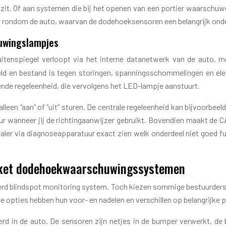
k zit. Of aan systemen die bij het openen van een portier waarschuw
e rondom de auto, waarvan de dodehoeksensoren een belangrijk ond
uwingslampjes
itenspiegel verloopt via het interne datanetwerk van de auto, 
d en bestand is tegen storingen, spanningsschommelingen en ele
fende regeleenheid, die vervolgens het LED-lampje aanstuurt.
en “aan” of “uit” sturen. De centrale regeleenheid kan bijvoorbeeld
ur wanneer jij de richtingaanwijzer gebruikt. Bovendien maakt de 
ler via diagnoseapparatuur exact zien welk onderdeel niet goed fu
arket dodehoekwaarschuwingssystemen
eerd blindspot monitoring system. Toch kiezen sommige bestuurde
e opties hebben hun voor- en nadelen en verschillen op belangrijke p
rd in de auto. De sensoren zijn netjes in de bumper verwerkt, de 