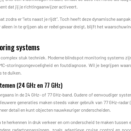
nt dat jij je richtingaanwijzer activeert.
aat zodra er “iets naast je rijdt”. Toch heeft deze dynamische aanpa
leen in te grijpen als er reëel gevaar dreigt, blijft het waarschuwi
toring systems
ijk complex stuk techniek. Moderne blindspot monitoring systems zi
C-storingsongevoeligheid en foutdiagnose. Wil je begrijpen wa
s te duiken.
stemen (24 GHz en 77 GHz)
ans in de 24 GHz- of 77 GHz-band. Oudere of eenvoudiger systeme
ieuwere generaties maken steeds vaker gebruik van 77 GHz-radar (of
eer detail en kunt objecten nauwkeuriger onderscheiden.
e herkennen in druk verkeer en om onderscheid te maken tussen een
ndere radartoepassingen, zoals adaptieve cruise control en n