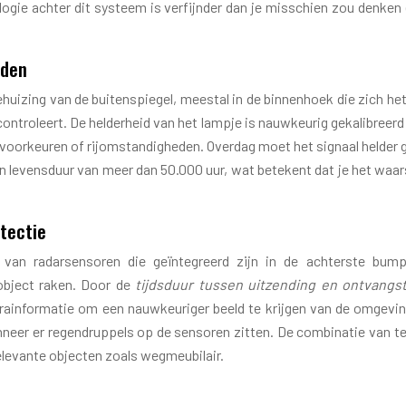
nologie achter dit systeem is verfijnder dan je misschien zou denk
jden
uizing van de buitenspiegel, meestal in de binnenhoek die zich het
 controleert. De helderheid van het lampje is nauwkeurig gekalibreer
voorkeuren of rijomstandigheden. Overdag moet het signaal helder gen
levensduur van meer dan 50.000 uur, wat betekent dat je het waars
tectie
n radarsensoren die geïntegreerd zijn in de achterste bumpe
object raken. Door de
tijdsduur tussen uitzending en ontvangs
nformatie om een nauwkeuriger beeld te krijgen van de omgeving
 wanneer er regendruppels op de sensoren zitten. De combinatie van
elevante objecten zoals wegmeubilair.