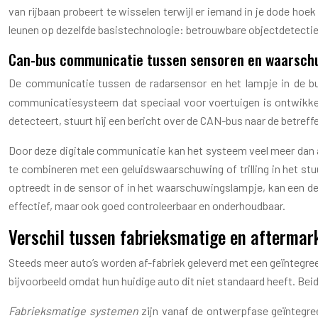
van rijbaan probeert te wisselen terwijl er iemand in je dode hoe
leunen op dezelfde basistechnologie: betrouwbare objectdetecti
Can-bus communicatie tussen sensoren en waarsch
De communicatie tussen de radarsensor en het lampje in de bu
communicatiesysteem dat speciaal voor voertuigen is ontwikkel
detecteert, stuurt hij een bericht over de CAN-bus naar de betref
Door deze digitale communicatie kan het systeem veel meer dan alle
te combineren met een geluidswaarschuwing of trilling in het stu
optreedt in de sensor of in het waarschuwingslampje, kan een dea
effectief, maar ook goed controleerbaar en onderhoudbaar.
Verschil tussen fabrieksmatige en afterm
Steeds meer auto’s worden af-fabriek geleverd met een geïntegr
bijvoorbeeld omdat hun huidige auto dit niet standaard heeft. Beid
Fabrieksmatige systemen
zijn vanaf de ontwerpfase geïntegree