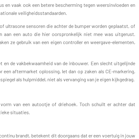
bus en vaak ook een betere bescherming tegen weersinvloeden en
ationale veiligheidsstandaarden.
of ultrasone sensoren die achter de bumper worden geplaatst, of
en aan een auto die hier oorspronkelijk niet mee was uitgerust.
aken ze gebruik van een eigen controller en weergave-elementen,
set en de vakbekwaamheid van de inbouwer. Een slecht uitgelijnde
or een aftermarket oplossing, let dan op zaken als CE-markering,
 spiegel als hulpmiddel, niet als vervanging van je eigen kijkgedrag.
vorm van een autootje of driehoek. Toch schuilt er achter dat
tieke situaties.
continu brandt, betekent dit doorgaans dat er een voertuig in jouw