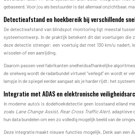
gebaseerd. Voor jou als bestuurder is dat allemaal onzichtbaar,
Detectieafstand en hoekbereik bij verschillende sn
De detectieafstand van blindspot monitoring ligt meestal tussen
systeemontwerp. In de praktijk betekent dit dat voertuigen die z
deze detectie strenger: een voertuig dat met 130 km/u nadert, l
wisselen of een aanrijding.
Daarom passen veel fabrikanten snelheidsafhankelijke algoritmes toe
de snelweg wordt de radarbundel virtueel “verlegd” en wordt er v
lampje in de spiegel eerder aangaat als je harder rijdt: het systeem
Integratie met ADAS en elektronische veiligheidsar
In moderne auto’s is dodehoekdetectie geen losstaand eiland me
zoals
Lane Change Assist
,
Rear Cross Traffic Alert
, adaptieve 
hun data bundelen om een zo volledig mogelijk beeld van de omgev
Deze integratie maakt nieuwe functies mogelijk. Denk aan een
A