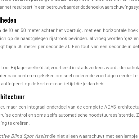
 maar het resulteert in een betrouwbaarder dodehoekwaarschuwingss
elheden
 de 10 en 50 meter achter het voertuig, met een horizontale hoek d
ich op de naastgelegen rijstrook bevinden, al vroeg worden “gezien
egt bijna 36 meter per seconde af. Een fout van één seconde in d
. Bij lage snelheid, bijvoorbeeld in stadsverkeer, wordt de nadruk m
erder naar achteren gekeken om snel naderende voertuigen eerder te
 anticipeert op de kortere reactietijd die je dan hebt.
chitectuur
er, maar een integraal onderdeel van de complete ADAS-architect
cruise control en soms zelfs automatische noodstuurassistentie. Zi
ing te creëren.
ctive Blind Spot Assist
die niet alleen waarschuwt met een lampje i