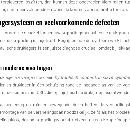
e torsieveren loszitten, dan kunnen deze onderdelen klem raken t
ng niet meer voldoende en lopen de kosten voor reparatie fors op.
lagersysteem en veelvoorkomende defecten
 vormt de schakel tussen uw koppelingspedaal en de drukgroep. 
 de koppeling is ingetrapt. Begrijpen hoe dit systeem werkt, helpt
ulische druklagers is een juiste diagnose cruciaal, omdat bij lekkag
in moderne voertuigen
druklager vervangen door een
hydraulisch concentric slave cylinde
r en druklager in één behuizing rond de ingaande as van de ver
atst de zuiger in het CSC, die op zijn beurt de drukgroep axiaal wegd
aalbediening en minder bewegende delen buiten de versnellingsb
emontage van de versnellingsbak noodzakelijk, zelfs als het probleem
lingsklok, dalend koppelingsvloeistofniveau en een koppelingspe