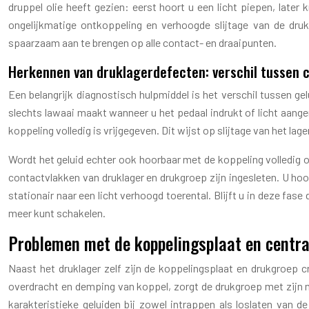
druppel olie heeft gezien: eerst hoort u een licht piepen, later 
ongelijkmatige ontkoppeling en verhoogde slijtage van de dru
spaarzaam aan te brengen op alle contact- en draaipunten.
Herkennen van druklagerdefecten: verschil tussen c
Een belangrijk diagnostisch hulpmiddel is het verschil tussen ge
slechts lawaai maakt wanneer u het pedaal indrukt of licht aange
koppeling volledig is vrijgegeven. Dit wijst op slijtage van het lag
Wordt het geluid echter ook hoorbaar met de koppeling volledig om
contactvlakken van druklager en drukgroep zijn ingesleten. U hoo
stationair naar een licht verhoogd toerental. Blijft u in deze fase
meer kunt schakelen.
Problemen met de koppelingsplaat en centr
Naast het druklager zelf zijn de koppelingsplaat en drukgroep c
overdracht en demping van koppel, zorgt de drukgroep met zijn 
karakteristieke geluiden bij zowel intrappen als loslaten van d