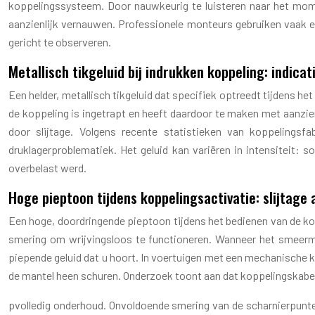
koppelingssysteem. Door nauwkeurig te luisteren naar het momen
aanzienlijk vernauwen. Professionele monteurs gebruiken vaak e
gericht te observeren.
Metallisch tikgeluid bij indrukken koppeling: indica
Een helder, metallisch tikgeluid dat specifiek optreedt tijdens he
de koppeling is ingetrapt en heeft daardoor te maken met aanzien
door slijtage. Volgens recente statistieken van koppelings
druklagerproblematiek. Het geluid kan variëren in intensiteit: s
overbelast werd.
Hoge pieptoon tijdens koppelingsactivatie: slijtag
Een hoge, doordringende pieptoon tijdens het bedienen van de k
smering om wrijvingsloos te functioneren. Wanneer het smeermid
piepende geluid dat u hoort. In voertuigen met een mechanische 
de mantel heen schuren. Onderzoek toont aan dat koppelingskabe
pvolledig onderhoud. Onvoldoende smering van de scharnierpunten