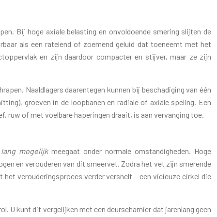
open. Bij hoge axiale belasting en onvoldoende smering slijten de
oorbaar als een ratelend of zoemend geluid dat toeneemt met het
actoppervlak en zijn daardoor compacter en stijver, maar ze zijn
 schrapen. Naaldlagers daarentegen kunnen bij beschadiging van één
tting), groeven in de loopbanen en radiale of axiale speling. Een
oef, ruw of met voelbare haperingen draait, is aan vervanging toe.
 lang mogelijk
meegaat onder normale omstandigheden. Hoge
tdrogen en verouderen van dit smeervet. Zodra het vet zijn smerende
het verouderingsproces verder versnelt – een vicieuze cirkel die
. U kunt dit vergelijken met een deurscharnier dat jarenlang geen