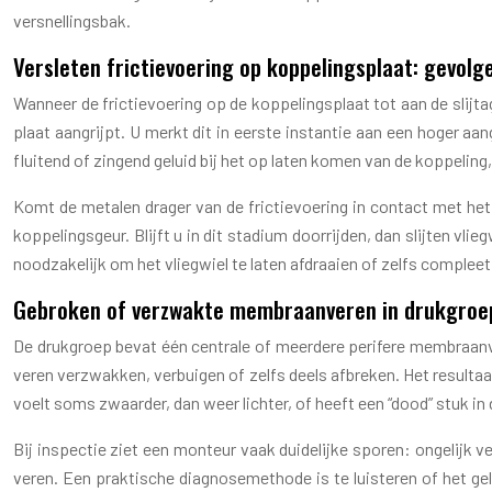
versnellingsbak.
Versleten frictievoering op koppelingsplaat: gevolg
Wanneer de frictievoering op de koppelingsplaat tot aan de slijta
plaat aangrijpt. U merkt dit in eerste instantie aan een hoger aan
fluitend of zingend geluid bij het op laten komen van de koppelin
Komt de metalen drager van de frictievoering in contact met het
koppelingsgeur. Blijft u in dit stadium doorrijden, dan slijten vl
noodzakelijk om het vliegwiel te laten afdraaien of zelfs compleet
Gebroken of verzwakte membraanveren in drukgroe
De drukgroep bevat één centrale of meerdere perifere membraan
veren verzwakken, verbuigen of zelfs deels afbreken. Het resultaa
voelt soms zwaarder, dan weer lichter, of heeft een “dood” stuk in 
Bij inspectie ziet een monteur vaak duidelijke sporen: ongelijk
veren. Een praktische diagnosemethode is te luisteren of het ge