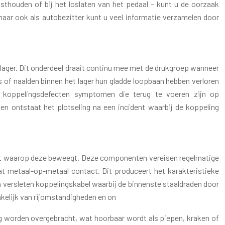
sthouden of bij het loslaten van het pedaal – kunt u de oorzaak
aar ook als autobezitter kunt u veel informatie verzamelen door
ruklager. Dit onderdeel draait continu mee met de drukgroep wanneer
s of naalden binnen het lager hun gladde loopbaan hebben verloren
le koppelingsdefecten symptomen die terug te voeren zijn op
llen ontstaat het plotseling na een incident waarbij de koppeling
punt waarop deze beweegt. Deze componenten vereisen regelmatige
at metaal-op-metaal contact. Dit produceert het karakteristieke
 versleten koppelingskabel waarbij de binnenste staaldraden door
kelijk van rijomstandigheden en on
ig worden overgebracht, wat hoorbaar wordt als piepen, kraken of