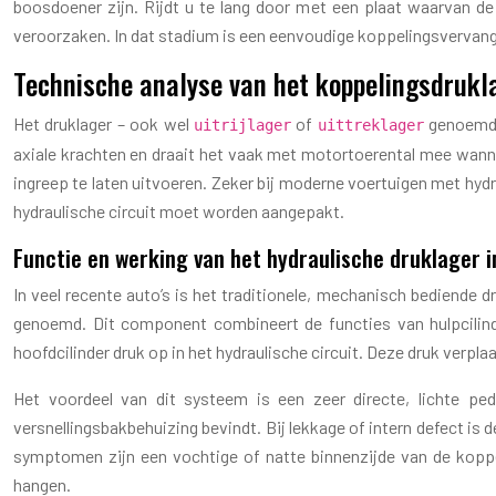
boosdoener zijn. Rijdt u te lang door met een plaat waarvan d
veroorzaken. In dat stadium is een eenvoudige koppelingsvervangi
Technische analyse van het koppelingsdruk
Het druklager – ook wel
of
genoemd –
uitrijlager
uittreklager
axiale krachten en draait het vaak met motortoerental mee wanneer
ingreep te laten uitvoeren. Zeker bij moderne voertuigen met hydra
hydraulische circuit moet worden aangepakt.
Functie en werking van het hydraulische druklager 
In veel recente auto’s is het traditionele, mechanisch bediende 
genoemd. Dit component combineert de functies van hulpcilinde
hoofdcilinder druk op in het hydraulische circuit. Deze druk verpla
Het voordeel van dit systeem is een zeer directe, lichte ped
versnellingsbakbehuizing bevindt. Bij lekkage of intern defect is d
symptomen zijn een vochtige of natte binnenzijde van de koppe
hangen.