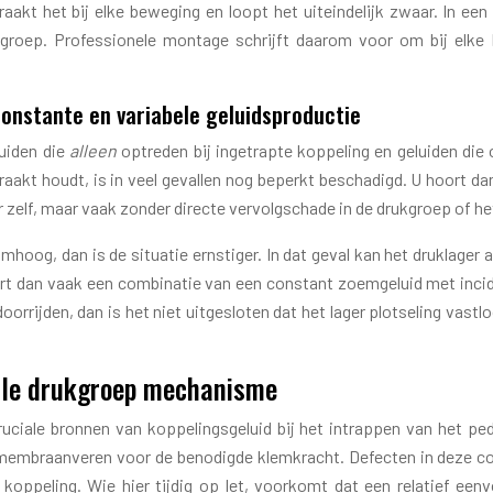
kraakt het bij elke beweging en loopt het uiteindelijk zwaar. In ee
kgroep. Professionele montage schrijft daarom voor om bij elke 
onstante en variabele geluidsproductie
luiden die
alleen
optreden bij ingetrapte koppeling en geluiden die 
raakt houdt, is in veel gevallen nog beperkt beschadigd. U hoort d
er zelf, maar vaak zonder directe vervolgschade in de drukgroep of het
hoog, dan is de situatie ernstiger. In dat geval kan het druklager a
rt dan vaak een combinatie van een constant zoemgeluid met inciden
 doorrijden, dan is het niet uitgesloten dat het lager plotseling vas
ale drukgroep mechanisme
ruciale bronnen van koppelingsgeluid bij het intrappen van het pe
membraanveren voor de benodigde klemkracht. Defecten in deze com
e koppeling. Wie hier tijdig op let, voorkomt dat een relatief ee