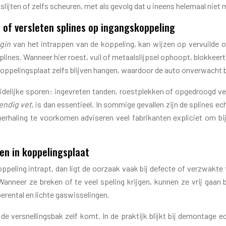
inslijten of zelfs scheuren, met als gevolg dat u ineens helemaal nie
e of versleten splines op ingangskoppeling
gin
van het intrappen van de koppeling, kan wijzen op vervuilde o
splines. Wanneer hier roest, vuil of metaalslijpsel ophoopt, blokkeer
oppelingsplaat zelfs blijven hangen, waardoor de auto onverwacht blij
idelijke sporen: ingevreten tanden, roestplekken of opgedroogd vet
endig vet
, is dan essentieel. In sommige gevallen zijn de splines e
herhaling te voorkomen adviseren veel fabrikanten expliciet om bi
ren in koppelingsplaat
koppeling intrapt, dan ligt de oorzaak vaak bij defecte of verzwak
nneer ze breken of te veel speling krijgen, kunnen ze vrij gaan b
erental en lichte gaswisselingen.
 de versnellingsbak zelf komt. In de praktijk blijkt bij demontage 