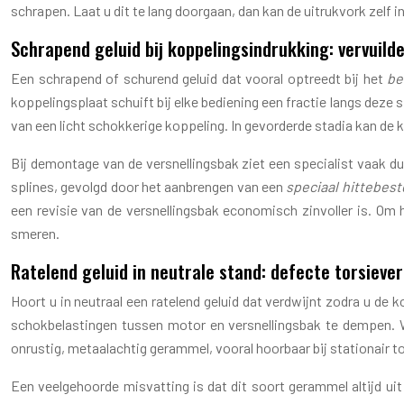
schrapen. Laat u dit te lang doorgaan, dan kan de uitrukvork zelf 
Schrapend geluid bij koppelingsindrukking: vervuild
Een schrapend of schurend geluid dat vooral optreedt bij het
be
koppelingsplaat schuift bij elke bediening een fractie langs deze 
van een licht schokkerige koppeling. In gevorderde stadia kan de k
Bij demontage van de versnellingsbak ziet een specialist vaak du
splines, gevolgd door het aanbrengen van een
speciaal hittebest
een revisie van de versnellingsbak economisch zinvoller is. Om 
smeren.
Ratelend geluid in neutrale stand: defecte torsieve
Hoort u in neutraal een ratelend geluid dat verdwijnt zodra u de 
schokbelastingen tussen motor en versnellingsbak te dempen. Wa
onrustig, metaalachtig gerammel, vooral hoorbaar bij stationair to
Een veelgehoorde misvatting is dat dit soort gerammel altijd uit