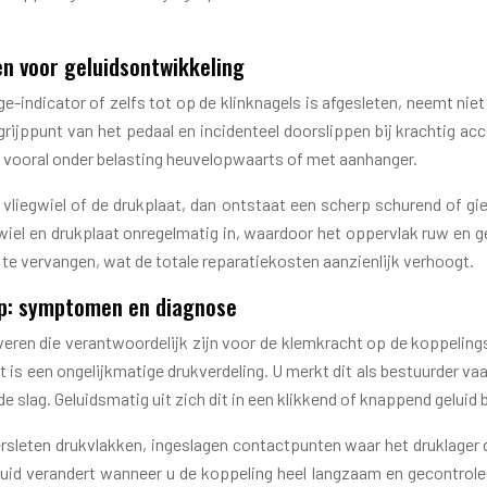
en voor geluidsontwikkeling
ge-indicator of zelfs tot op de klinknagels is afgesleten, neemt ni
grijppunt van het pedaal en incidenteel doorslippen bij krachtig ac
g, vooral onder belasting heuvelopwaarts of met aanhanger.
 vliegwiel of de drukplaat, dan ontstaat een scherp schurend of gi
iegwiel en drukplaat onregelmatig in, waardoor het oppervlak ruw en 
 te vervangen, wat de totale reparatiekosten aanzienlijk verhoogt.
p: symptomen en diagnose
veren die verantwoordelijk zijn voor de klemkracht op de koppeli
t is een ongelijkmatige drukverdeling. U merkt dit als bestuurder 
de slag. Geluidsmatig uit zich dit in een klikkend of knappend geluid
 versleten drukvlakken, ingeslagen contactpunten waar het druklag
luid verandert wanneer u de koppeling heel langzaam en gecontrolee