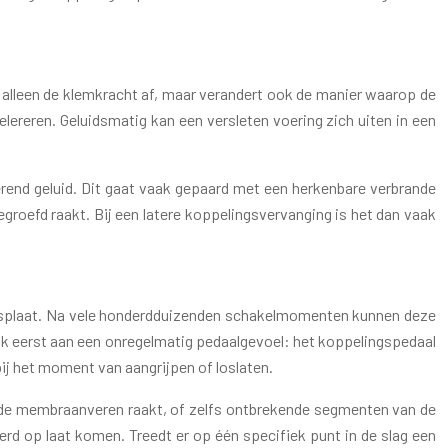
et alleen de klemkracht af, maar verandert ook de manier waarop de
celereren. Geluidsmatig kan een versleten voering zich uiten in een
erend geluid. Dit gaat vaak gepaard met een herkenbare verbrande
gegroefd raakt. Bij een latere koppelingsvervanging is het dan vaak
ngsplaat. Na vele honderdduizenden schakelmomenten kunnen deze
vaak eerst aan een onregelmatig pedaalgevoel: het koppelingspedaal
 bij het moment van aangrijpen of loslaten.
er de membraanveren raakt, of zelfs ontbrekende segmenten van de
rd op laat komen. Treedt er op één specifiek punt in de slag een