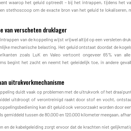
t waarop het geluid optreedt – bij het intrappen, tijdens het va
en stethoscoop om de exacte bron van het geluid te lokaliseren, m
tie van verscheten druklager
t intrappen van de koppeling wijst vrijwel altijd op een versleten d
lijke mechanische belasting. Het geluid ontstaat doordat de kogel
fabrikanten zoals LuK en Valeo vertoont ongeveer 65% van al
oms begint het zacht en neemt het geleidelijk toe, in andere geva
e aan uitrukvorkmechanisme
oppeling duidt vaak op problemen met de uitrukvork of het draai
del uitdroogt of verontreinigd raakt door stof en vocht, ontsta
koppelingsbediening kan dit geluid ook veroorzaakt worden door een
ls gemiddeld tussen de 80.000 en 120.000 kilometer meegaan, afhan
 en de kabelgeleiding zorgt ervoor dat de krachten niet gelijkmat