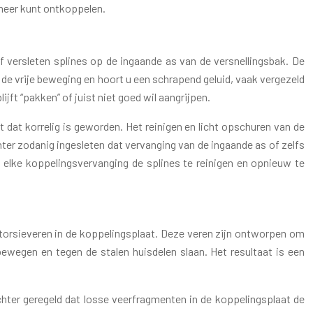
t meer kunt ontkoppelen.
f versleten splines op de ingaande as van de versnellingsbak. De
t de vrije beweging en hoort u een schrapend geluid, vaak vergezeld
ft “pakken” of juist niet goed wil aangrijpen.
 dat korrelig is geworden. Het reinigen en licht opschuren van de
chter zodanig ingesleten dat vervanging van de ingaande as of zelfs
j elke koppelingsvervanging de splines te reinigen en opnieuw te
te torsieveren in de koppelingsplaat. Deze veren zijn ontworpen om
ewegen en tegen de stalen huisdelen slaan. Het resultaat is een
echter geregeld dat losse veerfragmenten in de koppelingsplaat de