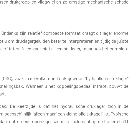
ussen drukgroep en vliegwiel en zo ernstige mechanische schade
Ondanks zijn relatief compacte formaat draagt dit lager enorme
 u om druklagergeluiden beter te interpreteren en tijdig de juiste
e of intern falen vaak niet alleen het lager, maar ook het complete
r
(CSC), vaak in de volksmond ook gewoon “hydraulisch druklager”
snellingsbak. Wanneer u het koppelingspedaal intrapt, bouwt de
uwt.
ak. De keerzijde is dat het hydraulische druklager zich in de
 ogenschijnlijk “alleen maar” een kleine olielekkage lijkt. Typische
daal dat steeds sponziger wordt of helemaal op de bodem blijft