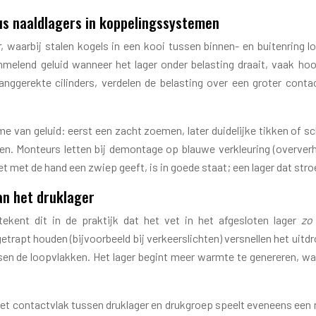
sus naaldlagers in koppelingssystemen
r
, waarbij stalen kogels in een kooi tussen binnen- en buitenring l
mmelend geluid wanneer het lager onder belasting draait, vaak h
anggerekte cilinders, verdelen de belasting over een groter cont
name van geluid: eerst een zacht zoemen, later duidelijke tikken of
n. Monteurs letten bij demontage op blauwe verkleuring (oververhi
 het met de hand een zwiep geeft, is in goede staat; een lager dat str
an het druklager
tekent dit in de praktijk dat het vet in het afgesloten lager
zo
getrapt houden (bijvoorbeeld bij verkeerslichten) versnellen het ui
n de loopvlakken. Het lager begint meer warmte te genereren, wat 
t contactvlak tussen druklager en drukgroep speelt eveneens een rol