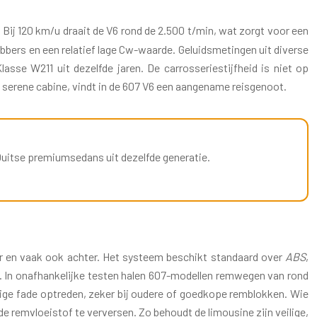
Bij 120 km/u draait de V6 rond de 2.500 t/min, wat zorgt voor een
bbers en een relatief lage Cw-waarde. Geluidsmetingen uit diverse
asse W211 uit dezelfde jaren. De carrosseriestijfheid is niet op
 serene cabine, vindt in de 607 V6 een aangename reisgenoot.
uitse premiumsedans uit dezelfde generatie.
r en vaak ook achter. Het systeem beschikt standaard over
ABS
,
t. In onafhankelijke testen halen 607-modellen remwegen van rond
nige fade optreden, zeker bij oudere of goedkope remblokken. Wie
e remvloeistof te verversen. Zo behoudt de limousine zijn veilige,