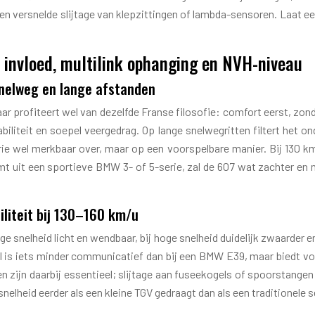
 en versnelde slijtage van klepzittingen of lambda-sensoren. Laat e
 invloed, multilink ophanging en NVH-niveau
snelweg en lange afstanden
 profiteert wel van dezelfde Franse filosofie: comfort eerst, zond
biliteit en soepel veergedrag. Op lange snelwegritten filtert het 
ie wel merkbaar over, maar op een voorspelbare manier. Bij 130 km
omt uit een sportieve BMW 3- of 5-serie, zal de 607 wat zachter e
iliteit bij 130–160 km/u
e snelheid licht en wendbaar, bij hoge snelheid duidelijk zwaarder en 
l is iets minder communicatief dan bij een BMW E39, maar biedt vo
zijn daarbij essentieel; slijtage aan fuseekogels of spoorstangen m
e snelheid eerder als een kleine TGV gedraagt dan als een traditione