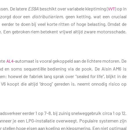
ssen. De latere
ES9A
beschikt over variabele kleptiming (
) op in
VVT
erzorgd door een
distributieriem
, geen ketting, wat een cruciaal
 eerder te doen bij veel korte ritten of hoge belasting. Omdat de
 Een gebroken riem betekent vrijwel altijd zware motorsschade,
hte
-automaat is vooral gekoppeld aan de lichtere motoren. De
AL4
nd en soms sequentiële bediening via de pook. De Aisin AM6 is
 hoewel de fabriek lang sprak over “sealed for life”, blijkt in de
6 koopt die altijd “droog” gereden is, neemt onnodig risico op
dsverkeer eerder 1 op 7–8, bij zuinig snelweggebruik circa 1 op 12.
nneer je een LPG-installatie overweegt. Populaire systemen zijn
r stellen hoge eisen aan koeling en klepsmering. Een niet optimaal