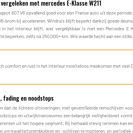
e vergeleken met mercedes E-Klasse W211
geot 607 V6 opvallend goed voor een Franse auto uit deze periode. 
brom bij accelereren. Windruis blijft beperkt dankzij goede deurru
 het interieur blijft, wat vergelijkbaar is met een Mercedes E-Kl
e beperken, zelfs na 250.000+ km. Wie waarde hecht aan een stille,
h comfort en rust in het interieur moeiteloos meekomen met veel D
, fading en noodstops
 dan de lichtere uitvoeringen, met geventileerde remschijven voo
noodstops en uitwijkmanoeuvres een belangrijk veiligheidsnet vorm
urrenten uit het hogere segment. Bij herhaald stevig remmen kan e
an om kwaliteitsremblokken en -schijven te monteren, en periodiek d