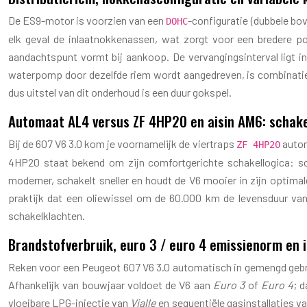
De ES9-motor is voorzien van een
-configuratie (dubbele bo
DOHC
elk geval de inlaatnokkenassen, wat zorgt voor een bredere p
aandachtspunt vormt bij aankoop. De vervangingsinterval ligt in 
waterpomp door dezelfde riem wordt aangedreven, is combinatie
dus uitstel van dit onderhoud is een duur gokspel.
Automaat AL4 versus ZF 4HP20 en aisin AM6: schake
Bij de 607 V6 3.0 kom je voornamelijk de viertraps
autom
ZF 4HP20
4HP20 staat bekend om zijn comfortgerichte schakellogica: so
moderner, schakelt sneller en houdt de V6 mooier in zijn optimale
praktijk dat een oliewissel om de 60.000 km de levensduur van
schakelklachten.
Brandstofverbruik, euro 3 / euro 4 emissienorm en in
Reken voor een Peugeot 607 V6 3.0 automatisch in gemengd gebruik o
Afhankelijk van bouwjaar voldoet de V6 aan
Euro 3
of
Euro 4
; 
vloeibare LPG-injectie van
Vialle
en sequentiële gasinstallaties v