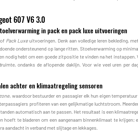
geot 607 V6 3.0
stoelverwarming in pack en pack luxe uitvoeringen
of
Pack Luxe
uitvoeringen. Denk aan volledige leren bekleding, met
oldoende ondersteunend op lange ritten. Stoelverwarming op minimaa
onden nodig hebt om een goede zitpositie te vinden na het instappe
fdruimte, ondanks de aflopende daklijn. Voor wie veel uren per da
alen achter en klimaatregeling sensoren
zone
, waardoor bestuurder en passagier elk hun eigen temperatuur 
rpassagiers profiteren van een gelijkmatige luchtstroom. Meerdere
anden automatisch aan te passen. Het resultaat is een klimaatregel
ngen hoeft te bladeren om een aangenaam binnenklimaat te krijgen;
a aandacht in verband met slijtage en lekkages.