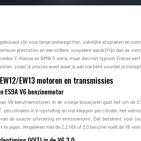
.0: LUXE, PRESTATIES E
gebouwd zijn voor lange snelwegritten, zakelijke afspraken en comf
uze prestaties en een stillere, soepelere aandrijflijn dan de vier
ercedes E-Klasse en BMW 5-serie, maar dan met typisch Franse verf
ten, zodat je precies weet waar je aan toe bent voordat je instapt
0 EW12/EW13 motoren en transmissies
en ES9A V6 benzinemotor
 van V6-benzinemotoren. In de vroege bouwjaren gaat het om de
E
es cilinders in V-opstelling en vier kleppen per cilinder. Het verm
van de exacte uitvoering en emissienorm. Dat betekent voor jou 
te jagen. Vergeleken met de 2.2 HDi of 2.0 benzine voelt de V6 veel ru
kleptiming (VVT) in de V6 3.0