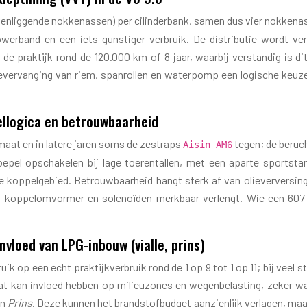
venliggende nokkenassen) per cilinderbank, samen dus vier nokkena
owerband en een iets gunstiger verbruik. De distributie wordt v
de praktijk rond de 120.000 km of 8 jaar, waarbij verstandig is dit
vervanging van riem, spanrollen en waterpomp een logische keuze.
llogica en betrouwbaarheid
aat en in latere jaren soms de zestraps
tegen; de beruc
Aisin AM6
epel opschakelen bij lage toerentallen, met een aparte sportsta
 koppelgebied. Betrouwbaarheid hangt sterk af van olieverversingen:
 koppelomvormer en solenoïden merkbaar verlengt. Wie een 607 V
vloed van LPG-inbouw (vialle, prins)
p een echt praktijkverbruik rond de 1 op 9 tot 1 op 11; bij veel sta
dat kan invloed hebben op milieuzones en wegenbelasting, zeker wa
an
Prins
. Deze kunnen het brandstofbudget aanzienlijk verlagen, maa