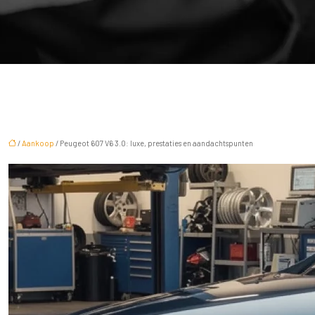
/
Aankoop
/ Peugeot 607 V6 3.0: luxe, prestaties en aandachtspunten