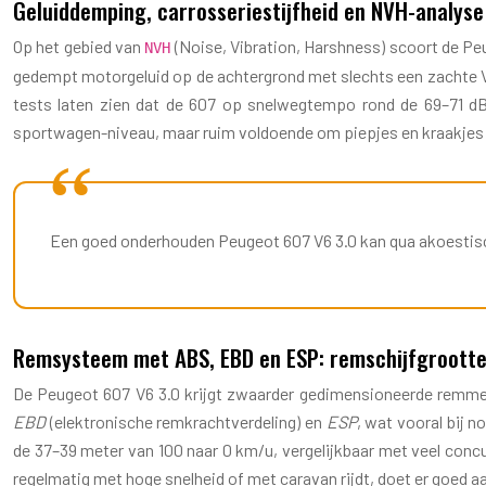
Geluiddemping, carrosseriestijfheid en NVH-analys
Op het gebied van
(Noise, Vibration, Harshness) scoort de Peu
NVH
gedempt motorgeluid op de achtergrond met slechts een zachte V6-
tests laten zien dat de 607 op snelwegtempo rond de 69–71 dB in
sportwagen-niveau, maar ruim voldoende om piepjes en kraakjes t
Een goed onderhouden Peugeot 607 V6 3.0 kan qua akoestisc
Remsysteem met ABS, EBD en ESP: remschijfgrootte
De Peugeot 607 V6 3.0 krijgt zwaarder gedimensioneerde remmen
EBD
(elektronische remkrachtverdeling) en
ESP
, wat vooral bij 
de 37–39 meter van 100 naar 0 km/u, vergelijkbaar met veel conc
regelmatig met hoge snelheid of met caravan rijdt, doet er goed a