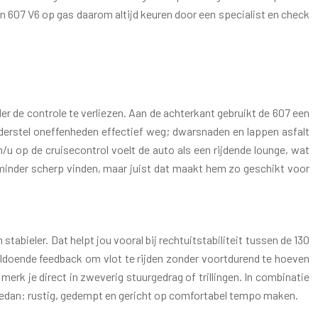
en 607 V6 op gas daarom altijd keuren door een specialist en check
er de controle te verliezen. Aan de achterkant gebruikt de 607 een
onderstel oneffenheden effectief weg; dwarsnaden en lappen asfalt
/u op de cruisecontrol voelt de auto als een rijdende lounge, wat
n minder scherp vinden, maar juist dat maakt hem zo geschikt voor
stabieler. Dat helpt jou vooral bij rechtuitstabiliteit tussen de 130
ldoende feedback om vlot te rijden zonder voortdurend te hoeven
erk je direct in zweverig stuurgedrag of trillingen. In combinatie
le sedan: rustig, gedempt en gericht op comfortabel tempo maken.