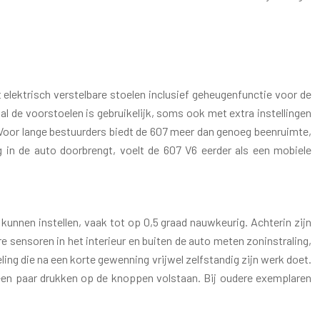
 elektrisch verstelbare stoelen inclusief geheugenfunctie voor de
l de voorstoelen is gebruikelijk, soms ook met extra instellingen
n. Voor lange bestuurders biedt de 607 meer dan genoeg beenruimte,
g in de auto doorbrengt, voelt de 607 V6 eerder als een mobiele
kunnen instellen, vaak tot op 0,5 graad nauwkeurig. Achterin zijn
 sensoren in het interieur en buiten de auto meten zoninstraling,
ing die na een korte gewenning vrijwel zelfstandig zijn werk doet.
 een paar drukken op de knoppen volstaan. Bij oudere exemplaren