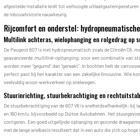
afgestelde installatie leidt tot verhoogde uitlaatgastemperaturen
de inbouwhistorie nauwkeurig.
Rijcomfort en onderstel: hydropneumatische
Multilink achteras, wielophanging en rolgedrag op 
De Peugeot 607 is niet hydropneumatisch zoals de Citroën C6, maar
geavanceerde
multilink-ophanging
, voor een combinatie van sta
worden meer “gegumd” dan “geraakt”. In bochten helt de carrosser
perfect past bij het karakter van een zakelijke limousine. Wie k
veelvuldig woon-werkverkeer op snelwegen.
Stuurinrichting, stuurbekrachtiging en rechtuitstab
De stuurbekrachtiging van de 607 V6 is snelheidsafhankelijk: bij lag
en 160 km/u, bijvoorbeeld op Duitse Autobahnen. Het stuurgevoe
corrigeren. Een goed uitgelijnde ophanging en gezonde draagarmen 
met de lange wielbasis resulteert dat in een auto die zich op hog