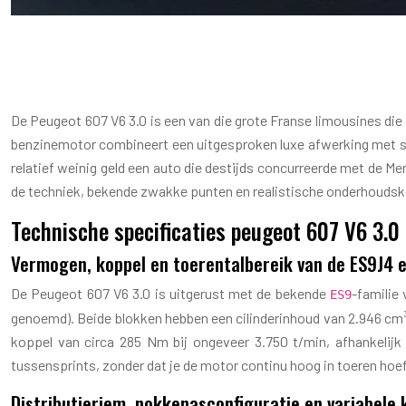
PEUGEOT 607 V6 3
De Peugeot 607 V6 3.0 is een van die grote Franse limousines die 
benzinemotor combineert een uitgesproken luxe afwerking met serie
relatief weinig geld een auto die destijds concurreerde met de M
de techniek, bekende zwakke punten en realistische onderhoudskos
Technische specificaties peugeot 607 V6 3.
Vermogen, koppel en toerentalbereik van de ES9J4 
De Peugeot 607 V6 3.0 is uitgerust met de bekende
-familie
ES9
genoemd). Beide blokken hebben een cilinderinhoud van 2.946 cm³, z
koppel van circa 285 Nm bij ongeveer 3.750 t/min, afhankelijk 
tussensprints, zonder dat je de motor continu hoog in toeren hoeft 
Distributieriem, nokkenasconfiguratie en variabele 