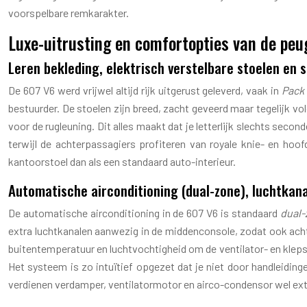
voorspelbare remkarakter.
Luxe-uitrusting en comfortopties van de peu
Leren bekleding, elektrisch verstelbare stoelen en 
De 607 V6 werd vrijwel altijd rijk uitgerust geleverd, vaak in
Pack
bestuurder. De stoelen zijn breed, zacht geveerd maar tegelijk v
voor de rugleuning. Dit alles maakt dat je letterlijk slechts sec
terwijl de achterpassagiers profiteren van royale knie- en hoo
kantoorstoel dan als een standaard auto-interieur.
Automatische airconditioning (dual-zone), luchtkan
De automatische airconditioning in de 607 V6 is standaard
dual-
extra luchtkanalen aanwezig in de middenconsole, zodat ook achte
buitentemperatuur en luchtvochtigheid om de ventilator- en klepst
Het systeem is zo intuïtief opgezet dat je niet door handleidi
verdienen verdamper, ventilatormotor en airco-condensor wel extr