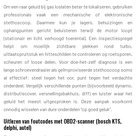
Om een raar geluid bij gas loslaten beter te lokaliseren, gebruiken
professionals vaak een mechanische of elektronische
stethoscoop. Daarmee kun je lagers, behuizingen en
ophangpunten gericht beluisteren terwijl de motor loopt
(stationair en licht verhoogd toerental). Een inspectiespiegel
helpt om moeilijk zichtbare plekken rond turbo,
uitlaatspruitstuk en hitteschilden te controleren op roetsporen,
scheuren of losse delen. Voor doe-het-zelf diagnose is een
lange schroevendraaier als geïmproviseerde stethoscoop soms
al effectief: steel tegen het oor, punt tegen het verdachte
onderdeel. Vergelijk verschillende punten (bijvoorbeeld dynamo,
distributiecover, versnellingsbakhuis, diff) en luister waar het
geluid het meest uitgesproken is. Deze aanpak voorkomt
onnodig wisselen van dure onderdelen “op goed geluk”.
Uitlezen van foutcodes met OBD2-scanner (bosch KTS,
delphi, autel)