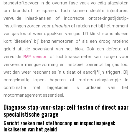
brandstoftoevoer in de overrun-fase vaak volledig afgesloten
om brandstof te sparen. Toch kunnen slechte injectoren,
vervuilde inlaatkanalen of incorrecte ontstekingstijdstip-
instellingen zorgen voor
pingelen
of ratelen net bij het moment
van gas los of weer oppakken van gas. Dit klinkt soms als een
kort “dieselen” bij benzinemotoren of als een droog ratelend
geluid uit de bovenkant van het blok. Ook een defecte of
vervuilde
of luchtmassameter kan zorgen voor
MAP-sensor
verkeerde mengselvorming en instabiel toerental bij gas los,
wat dan weer resonanties in uitlaat of aandrijflijn triggert. Bij
onregelmatig lopen, haperen of motorstoringslampje in
combinatie met bijgeluiden is uitlezen van het
motormanagement essentieel.
Diagnose stap-voor-stap: zelf testen of direct naar
specialistische garage
Gericht zoeken met stethoscoop en inspectiespiegel:
lokaliseren van het geluid