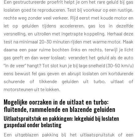
Een gestructureerde proefrit helpt je om het rare geluid bij gas
loslaten goed te reproduceren. Test bij voorkeur op een rustige,
rechte weg zonder veel verkeer. Rijd eerst met koude motor en
let op geluiden tijdens accelereren, gas los in dezelfde
versnelling, en uitrollen met ingetrapte koppeling. Herhaal deze
test na minimaal 20–30 minuten rijden met warme motor. Maak
daarna een paar ruime bochten links en rechts, terwijl je licht
gas geeft en dan weer loslaat: verandert het geluid als de auto
“in de veer” hangt? Tot slot kun je bij lage snelheid (30–50 km/u)
eens bewust fel gas geven en abrupt loslaten om kortdurende
schurende of tikkende geluiden uit turbo, uitlaat of
motorsteunen uit te lokken.
Mogelijke oorzaken in de uitlaat en turbo:
fluitende, rammelende en blazende geluiden
Uitlaatspruitstuk en pakkingen: lekgeluid bij loslaten
gaspedaal onder belasting
Een uitgeblazen pakking bij het uitlaatspruitstuk of een