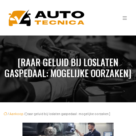
[RAAR GELUID BIJ LOSLATEN
GASPEDAAL: MOGELIJKE OORZAKEN]
/
Aankoop
/ [raar geluid bij loslaten gaspedaal: mogelijke oorzaken]