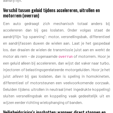
aandrijflijn.
Verschil tussen geluid tijdens accelereren, uitrollen en
motorrem (overrun)
Een auto gedraagt zich mechanisch totaal anders bij
accelereren dan bij gas loslaten. Onder volgas staat de
aandrijflijn “op spanning”: motor, versnellingsbak, differentieel
en aandrijfassen duwen de wielen aan. Laat je het gaspedaal
los, dan draaien de wielen de transmissie juist aan en werkt de
motor als rem – de zogenaamde
of motorrem. Hoor je
overrun
een geluid alleen bij accelereren, dan wijst dat vaker naar turbo,
injectoren of belastingsgerelateerde motorgeluiden. Hoor je het
juist
alleen
bij gas loslaten, dan is speling in homokineten,
differentieel of motorsteunen een veelvoorkomende oorzaak.
Geluiden tijdens uitrollen in neutraal (met ingedrukte koppeling)
sluiten versnellingsbak en koppeling vaak gedeeltelijk uit en
wijzen eerder richting wielophanging of banden.
Veiligheidsrisico’s inschatten: wanneer direct stoppen en