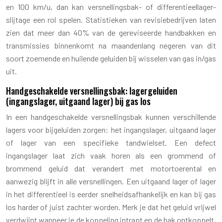
en 100 km/u, dan kan versnellingsbak- of differentieellager-
slijtage een rol spelen. Statistieken van revisiebedrijven laten
zien dat meer dan 40% van de gereviseerde handbakken en
transmissies binnenkomt na maandenlang negeren van dit
soort zoemende en huilende geluiden bij wisselen van gas in/gas
uit.
Handgeschakelde versnellingsbak: lagergeluiden
(ingangslager, uitgaand lager) bij gas los
In een handgeschakelde versnellingsbak kunnen verschillende
lagers voor bijgeluiden zorgen: het ingangslager, uitgaand lager
of lager van een specifieke tandwielset. Een defect
ingangslager laat zich vaak horen als een grommend of
brommend geluid dat verandert met motortoerental en
aanwezig blijft in alle versnellingen. Een uitgaand lager of lager
in het differentieel is eerder snelheidsafhankelijk en kan bij gas
los harder of juist zachter worden. Merk je dat het geluid vrijwel
verdwijnt wanneer je de koppeling intrapt en de bak ontkoppelt,