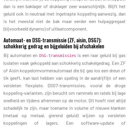
dan is een baklager of druklager zeer waarschijnlijk. Blijft het
geluid ook in neutraal met ingetrapte koppeling aanwezig, dan
is het meestal niet de bak maar eerder een hulpaggregaat
(bijvoorbeeld dynamo) of uitlaatcomponent.
Automaat- en DSG-transmissie (ZF, aisin, DSG7):
schokkerig gedrag en bijgeluiden bij afschakelen
Bij automaten en
is een raar geluid bij gas
DSG-transmissies
loslaten vaak gekoppeld aan schokkerig schakelgedrag. Een ZF
of Aisin koppelomvormerautomaat die bij gas los een dreun of
tik geeft, kan last hebben van speling in de aandrijflijn of een
versleten flexplate. DSG7-transmissies, vooral de droge
koppeling-varianten, zijn berucht om rammels en ratels bij lage
snelheid en tijdens afremmen op de motor. Dit hoeft niet altijd
schadelijk te zijn, maar toename in volume of nieuwe klanken
(metaal op metaal, gierend geluid) wijzen op versleten
koppelingen of lagers. Een software-update of