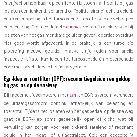
is vrijwel onhoorbaar, op een lichte fluittoon na. Hoor je bij gas
loslaten een jankend, schurend of “politie-sirene”-achtig geluid,
dan kan er speling in het turbolager zitten of raken de schoepen
de behuizing. Ook een defecte
of afblaasklep kan bij
dumpvalve
loslaten van het gas merkbare geluiden geven, doordat overdruk
niet goed wordt afgevoerd. In de praktijk is een turbo die
plotseling nieuwe geluiden maakt altijd reden voor snelle
inspectie; uitstel kan leiden tot turboschade én motorschade
door metaalschilfers in het inlaatsysteem.
Egr-klep en roetfilter (DPF): resonantiegeluiden en geklop
bij gas los op de snelweg
Bij moderne dieselmotoren met
en EGR-systeem verandert
DPF
de uitlaatgasstroom continu, afhankelijk van belasting en
toerental. Tijdens het loslaten van het gaspedaal op de snelweg
gaat de EGR-klep soms gedeeltelijk open of dicht, wat bij
vervuiling kan zorgen voor een tikkend, ratelend of resonant
geluid in het inlaat- of uitlaattraject. Ook een gedeeltelijk