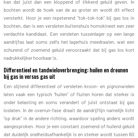
kan dat juist dan een kloppend of tikkend geluid geven. In
bochten wordt de hoek van de as groter en wordt dit effect
versterkt. Hoor je een repeterend “tok-tok-tok” bij gas los in
bochten, dan is een versleten buitenshuis homokineet een zeer
verdachte kandidaat. Een versleten tussenlager op een lange
aandrijfas laat soms zelfs het lagerhuis meedraaien, wat een
schurend of zoemend geluid veroorzaakt dat bij gas los kort
nadrukkelijker hoorbaar is.
Differentieel en tandwieloverbrenging: huilen en dreunen
bij gas in versus gas uit
Een slijtend differentieel of versleten kroon- en pignonwielen
laten vaak een typisch “huilen” of fluiten horen dat sterker is
onder belasting en soms verandert of juist ontstaat bij gas
loslaten. In de overrun-fase draait de aandrijflijn namelijk licht
“op druk” in de andere richting, waardoor speling anders wordt
aangesproken. Hoor je een constant zoemend of huilend geluid
dat duidelijk snelheidsafhankelijk is en sterker wordt tussen 60