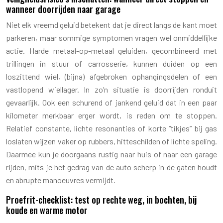
wanneer doorrijden naar garage
Niet elk vreemd geluid betekent dat je direct langs de kant moet
parkeren, maar sommige symptomen vragen wel onmiddellijke
actie. Harde metaal-op-metaal geluiden, gecombineerd met
trillingen in stuur of carrosserie, kunnen duiden op een
loszittend wiel, (bijna) afgebroken ophangingsdelen of een
vastlopend wiellager. In zo’n situatie is doorrijden ronduit
gevaarlijk. Ook een schurend of jankend geluid dat in een paar
kilometer merkbaar erger wordt, is reden om te stoppen.
Relatief constante, lichte resonanties of korte “tikjes” bij gas
loslaten wijzen vaker op rubbers, hitteschilden of lichte speling.
Daarmee kun je doorgaans rustig naar huis of naar een garage
rijden, mits je het gedrag van de auto scherp in de gaten houdt
en abrupte manoeuvres vermijdt.
Proefrit-checklist: test op rechte weg, in bochten, bij
koude en warme motor