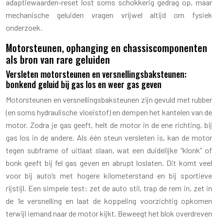
adaptiewaarden-reset lost soms schokkerig gedrag op, maar
mechanische geluiden vragen vrijwel altijd om fysiek
onderzoek.
Motorsteunen, ophanging en chassiscomponenten
als bron van rare geluiden
Versleten motorsteunen en versnellingsbaksteunen:
bonkend geluid bij gas los en weer gas geven
Motorsteunen en versnellingsbaksteunen zijn gevuld met rubber
(en soms hydraulische vloeistof) en dempen het kantelen van de
motor. Zodra je gas geeft, helt de motor in de ene richting, bij
gas los in de andere. Als één steun versleten is, kan de motor
tegen subframe of uitlaat slaan, wat een duidelijke “klonk” of
bonk geeft bij fel gas geven en abrupt loslaten. Dit komt veel
voor bij auto’s met hogere kilometerstand en bij sportieve
rijstijl. Een simpele test: zet de auto stil, trap de rem in, zet in
de 1e versnelling en laat de koppeling voorzichtig opkomen
terwijl iemand naar de motor kijkt. Beweegt het blok overdreven