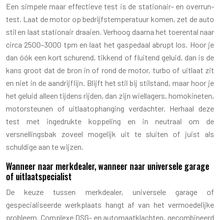
Een simpele maar effectieve test is de stationair- en overrun-
test. Laat de motor op bedrijfstemperatuur komen, zet de auto
stil en laat stationair draaien. Verhoog daarna het toerental naar
circa 2500–3000 tpm en laat het gaspedaal abrupt los. Hoor je
dan óók een kort schurend, tikkend of fluitend geluid, dan is de
kans groot dat de bron in of rond de motor, turbo of uitlaat zit
en niet in de aandrijflijn. Blijft het stil bij stilstand, maar hoor je
het geluid alleen tijdens rijden, dan zijn wiellagers, homokineten,
motorsteunen of uitlaatophanging verdachter. Herhaal deze
test met ingedrukte koppeling en in neutraal om de
versnellingsbak zoveel mogelijk uit te sluiten of juist als
schuldige aan te wijzen.
Wanneer naar merkdealer, wanneer naar universele garage
of uitlaatspecialist
De keuze tussen merkdealer, universele garage of
gespecialiseerde werkplaats hangt af van het vermoedelijke
probleem. Complexe DSG- en automaatklachten, gecombineerd