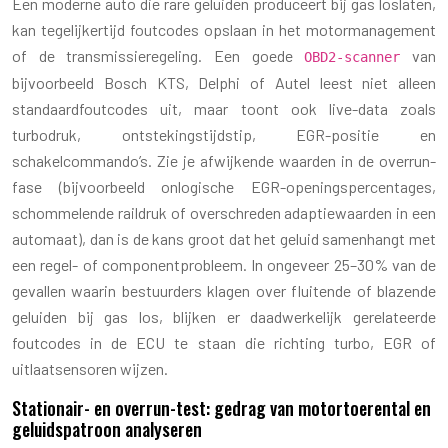
Een moderne auto die rare geluiden produceert bij gas loslaten,
kan tegelijkertijd foutcodes opslaan in het motormanagement
of de transmissieregeling. Een goede
van
OBD2-scanner
bijvoorbeeld Bosch KTS, Delphi of Autel leest niet alleen
standaardfoutcodes uit, maar toont ook live-data zoals
turbodruk, ontstekingstijdstip, EGR-positie en
schakelcommando’s. Zie je afwijkende waarden in de overrun-
fase (bijvoorbeeld onlogische EGR-openingspercentages,
schommelende raildruk of overschreden adaptiewaarden in een
automaat), dan is de kans groot dat het geluid samenhangt met
een regel- of componentprobleem. In ongeveer 25–30% van de
gevallen waarin bestuurders klagen over fluitende of blazende
geluiden bij gas los, blijken er daadwerkelijk gerelateerde
foutcodes in de ECU te staan die richting turbo, EGR of
uitlaatsensoren wijzen.
Stationair- en overrun-test: gedrag van motortoerental en
geluidspatroon analyseren