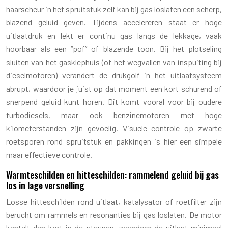
haarscheur in het spruitstuk zelf kan bij gas loslaten een scherp,
blazend geluid geven. Tijdens accelereren staat er hoge
uitlaatdruk en lekt er continu gas langs de lekkage, vaak
hoorbaar als een “pof” of blazende toon. Bij het plotseling
sluiten van het gasklephuis (of het wegvallen van inspuiting bij
dieselmotoren) verandert de drukgolf in het uitlaatsysteem
abrupt, waardoor je juist op dat moment een kort schurend of
snerpend geluid kunt horen. Dit komt vooral voor bij oudere
turbodiesels, maar ook benzinemotoren met hoge
kilometerstanden zijn gevoelig. Visuele controle op zwarte
roetsporen rond spruitstuk en pakkingen is hier een simpele
maar effectieve controle.
Warmteschilden en hitteschilden: rammelend geluid bij gas
los in lage versnelling
Losse hitteschilden rond uitlaat, katalysator of roetfilter zijn
berucht om rammels en resonanties bij gas loslaten. De motor
kantelt dan kort in de steunen, waardoor de uitlaat minimaal