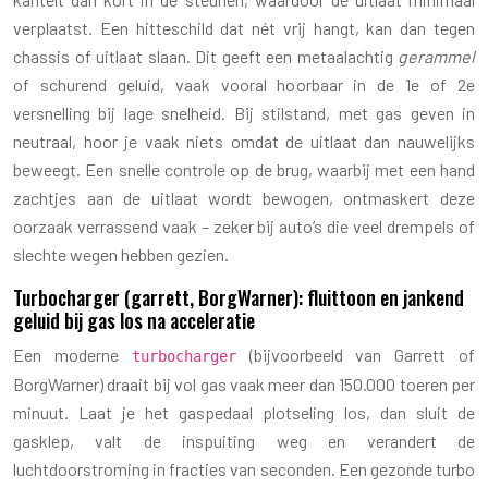
verplaatst. Een hitteschild dat nét vrij hangt, kan dan tegen
chassis of uitlaat slaan. Dit geeft een metaalachtig
gerammel
of schurend geluid, vaak vooral hoorbaar in de 1e of 2e
versnelling bij lage snelheid. Bij stilstand, met gas geven in
neutraal, hoor je vaak niets omdat de uitlaat dan nauwelijks
beweegt. Een snelle controle op de brug, waarbij met een hand
zachtjes aan de uitlaat wordt bewogen, ontmaskert deze
oorzaak verrassend vaak – zeker bij auto’s die veel drempels of
slechte wegen hebben gezien.
Turbocharger (garrett, BorgWarner): fluittoon en jankend
geluid bij gas los na acceleratie
Een moderne
(bijvoorbeeld van Garrett of
turbocharger
BorgWarner) draait bij vol gas vaak meer dan 150.000 toeren per
minuut. Laat je het gaspedaal plotseling los, dan sluit de
gasklep, valt de inspuiting weg en verandert de
luchtdoorstroming in fracties van seconden. Een gezonde turbo