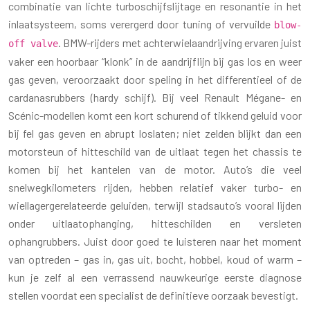
combinatie van lichte turboschijfslijtage en resonantie in het
inlaatsysteem, soms verergerd door tuning of vervuilde
blow-
. BMW-rijders met achterwielaandrijving ervaren juist
off valve
vaker een hoorbaar “klonk” in de aandrijflijn bij gas los en weer
gas geven, veroorzaakt door speling in het differentieel of de
cardanasrubbers (hardy schijf). Bij veel Renault Mégane- en
Scénic-modellen komt een kort schurend of tikkend geluid voor
bij fel gas geven en abrupt loslaten; niet zelden blijkt dan een
motorsteun of hitteschild van de uitlaat tegen het chassis te
komen bij het kantelen van de motor. Auto’s die veel
snelwegkilometers rijden, hebben relatief vaker turbo- en
wiellagergerelateerde geluiden, terwijl stadsauto’s vooral lijden
onder uitlaatophanging, hitteschilden en versleten
ophangrubbers. Juist door goed te luisteren naar het moment
van optreden – gas in, gas uit, bocht, hobbel, koud of warm –
kun je zelf al een verrassend nauwkeurige eerste diagnose
stellen voordat een specialist de definitieve oorzaak bevestigt.