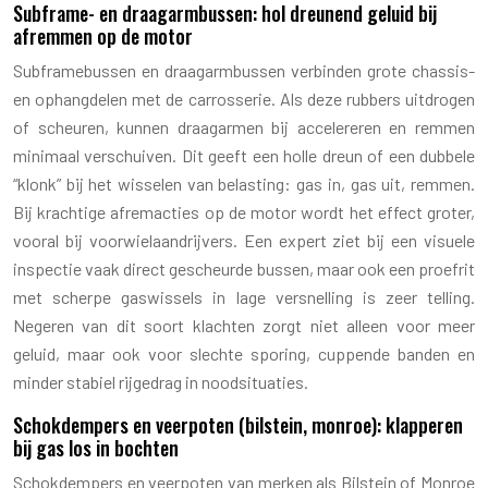
Subframe- en draagarmbussen: hol dreunend geluid bij
afremmen op de motor
Subframebussen en draagarmbussen verbinden grote chassis-
en ophangdelen met de carrosserie. Als deze rubbers uitdrogen
of scheuren, kunnen draagarmen bij accelereren en remmen
minimaal verschuiven. Dit geeft een holle dreun of een dubbele
“klonk” bij het wisselen van belasting: gas in, gas uit, remmen.
Bij krachtige afremacties op de motor wordt het effect groter,
vooral bij voorwielaandrijvers. Een expert ziet bij een visuele
inspectie vaak direct gescheurde bussen, maar ook een proefrit
met scherpe gaswissels in lage versnelling is zeer telling.
Negeren van dit soort klachten zorgt niet alleen voor meer
geluid, maar ook voor slechte sporing, cuppende banden en
minder stabiel rijgedrag in noodsituaties.
Schokdempers en veerpoten (bilstein, monroe): klapperen
bij gas los in bochten
Schokdempers en veerpoten van merken als Bilstein of Monroe