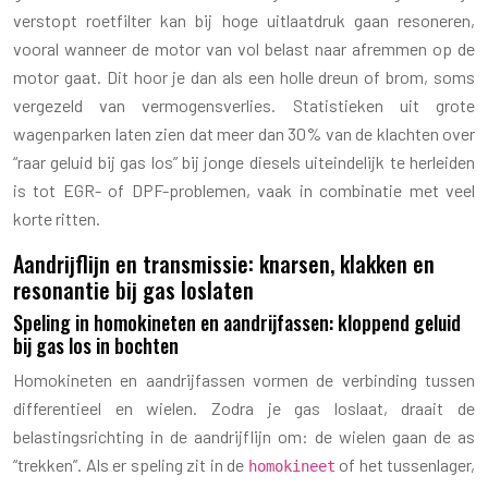
verstopt roetfilter kan bij hoge uitlaatdruk gaan resoneren,
vooral wanneer de motor van vol belast naar afremmen op de
motor gaat. Dit hoor je dan als een holle dreun of brom, soms
vergezeld van vermogensverlies. Statistieken uit grote
wagenparken laten zien dat meer dan 30% van de klachten over
“raar geluid bij gas los” bij jonge diesels uiteindelijk te herleiden
is tot EGR- of DPF-problemen, vaak in combinatie met veel
korte ritten.
Aandrijflijn en transmissie: knarsen, klakken en
resonantie bij gas loslaten
Speling in homokineten en aandrijfassen: kloppend geluid
bij gas los in bochten
Homokineten en aandrijfassen vormen de verbinding tussen
differentieel en wielen. Zodra je gas loslaat, draait de
belastingsrichting in de aandrijflijn om: de wielen gaan de as
“trekken”. Als er speling zit in de
of het tussenlager,
homokineet