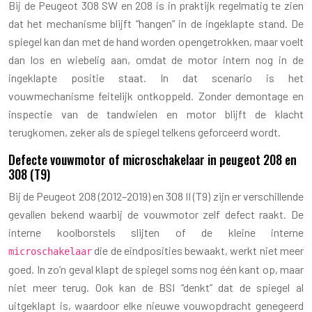
Bij de Peugeot 308 SW en 208 is in praktijk regelmatig te zien
dat het mechanisme blijft “hangen” in de ingeklapte stand. De
spiegel kan dan met de hand worden opengetrokken, maar voelt
dan los en wiebelig aan, omdat de motor intern nog in de
ingeklapte positie staat. In dat scenario is het
vouwmechanisme feitelijk ontkoppeld. Zonder demontage en
inspectie van de tandwielen en motor blijft de klacht
terugkomen, zeker als de spiegel telkens geforceerd wordt.
Defecte vouwmotor of microschakelaar in peugeot 208 en
308 (T9)
Bij de Peugeot 208 (2012–2019) en 308 II (T9) zijn er verschillende
gevallen bekend waarbij de vouwmotor zelf defect raakt. De
interne koolborstels slijten of de kleine interne
die de eindposities bewaakt, werkt niet meer
microschakelaar
goed. In zo’n geval klapt de spiegel soms nog één kant op, maar
niet meer terug. Ook kan de BSI “denkt” dat de spiegel al
uitgeklapt is, waardoor elke nieuwe vouwopdracht genegeerd