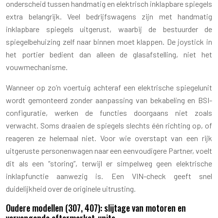
onderscheid tussen handmatig en elektrisch inklapbare spiegels
extra belangrijk. Veel bedrijfswagens zijn met handmatig
inklapbare spiegels uitgerust, waarbij de bestuurder de
spiegelbehuizing zelf naar binnen moet klappen. De joystick in
het portier bedient dan alleen de glasafstelling, niet het
vouwmechanisme.
Wanneer op zo’n voertuig achteraf een elektrische spiegelunit
wordt gemonteerd zonder aanpassing van bekabeling en BSI-
configuratie, werken de functies doorgaans niet zoals
verwacht. Soms draaien de spiegels slechts één richting op, of
reageren ze helemaal niet. Voor wie overstapt van een rijk
uitgeruste personenwagen naar een eenvoudigere Partner, voelt
dit als een “storing”, terwijl er simpelweg geen elektrische
inklapfunctie aanwezig is. Een VIN-check geeft snel
duidelijkheid over de originele uitrusting.
Oudere modellen (307, 407): slijtage van motoren en
vervangende aftermarket-units