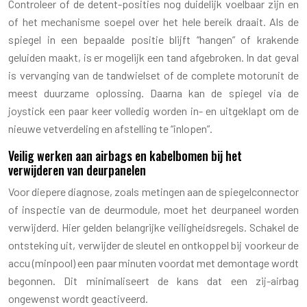
Controleer of de detent-posities nog duidelijk voelbaar zijn en
of het mechanisme soepel over het hele bereik draait. Als de
spiegel in een bepaalde positie blijft “hangen” of krakende
geluiden maakt, is er mogelijk een tand afgebroken. In dat geval
is vervanging van de tandwielset of de complete motorunit de
meest duurzame oplossing. Daarna kan de spiegel via de
joystick een paar keer volledig worden in- en uitgeklapt om de
nieuwe vetverdeling en afstelling te “inlopen”.
Veilig werken aan airbags en kabelbomen bij het
verwijderen van deurpanelen
Voor diepere diagnose, zoals metingen aan de spiegelconnector
of inspectie van de deurmodule, moet het deurpaneel worden
verwijderd. Hier gelden belangrijke veiligheidsregels. Schakel de
ontsteking uit, verwijder de sleutel en ontkoppel bij voorkeur de
accu (minpool) een paar minuten voordat met demontage wordt
begonnen. Dit minimaliseert de kans dat een zij-airbag
ongewenst wordt geactiveerd.