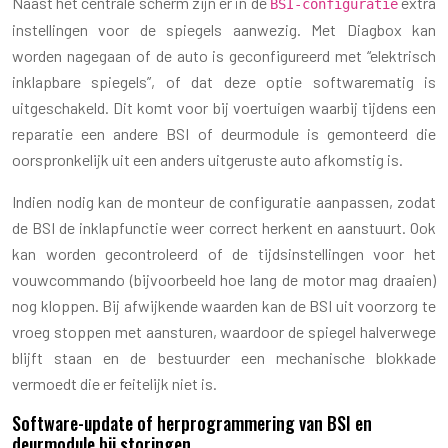
Naast het centrale scherm zijn er in de
extra
BSI-configuratie
instellingen voor de spiegels aanwezig. Met Diagbox kan
worden nagegaan of de auto is geconfigureerd met “elektrisch
inklapbare spiegels”, of dat deze optie softwarematig is
uitgeschakeld. Dit komt voor bij voertuigen waarbij tijdens een
reparatie een andere BSI of deurmodule is gemonteerd die
oorspronkelijk uit een anders uitgeruste auto afkomstig is.
Indien nodig kan de monteur de configuratie aanpassen, zodat
de BSI de inklapfunctie weer correct herkent en aanstuurt. Ook
kan worden gecontroleerd of de tijdsinstellingen voor het
vouwcommando (bijvoorbeeld hoe lang de motor mag draaien)
nog kloppen. Bij afwijkende waarden kan de BSI uit voorzorg te
vroeg stoppen met aansturen, waardoor de spiegel halverwege
blijft staan en de bestuurder een mechanische blokkade
vermoedt die er feitelijk niet is.
Software-update of herprogrammering van BSI en
deurmodule bij storingen