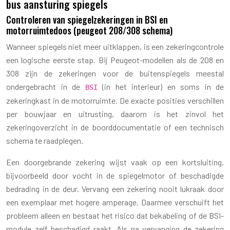
bus aansturing spiegels
Controleren van spiegelzekeringen in BSI en
motorruimtedoos (peugeot 208/308 schema)
Wanneer spiegels niet meer uitklappen, is een zekeringcontrole
een logische eerste stap. Bij Peugeot-modellen als de 208 en
308 zijn de zekeringen voor de buitenspiegels meestal
ondergebracht in de
(in het interieur) en soms in de
BSI
zekeringkast in de motorruimte. De exacte posities verschillen
per bouwjaar en uitrusting, daarom is het zinvol het
zekeringoverzicht in de boorddocumentatie of een technisch
schema te raadplegen.
Een doorgebrande zekering wijst vaak op een kortsluiting,
bijvoorbeeld door vocht in de spiegelmotor of beschadigde
bedrading in de deur. Vervang een zekering nooit lukraak door
een exemplaar met hogere amperage. Daarmee verschuift het
probleem alleen en bestaat het risico dat bekabeling of de BSI-
module zelf beschadigd raakt. Als na vervanging de zekering