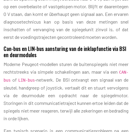
op een overbelaste of vastgelopen motor. Blijft er daarentegen
0 V staan, dan komt er überhaupt geen signaal aan. Een ervaren
diagnosetechnicus kan op basis van deze metingen snel
inschatten of vervanging van de spiegelunit zinvol is, of dat
eerst de voedingstrajecten gecontroleerd moeten worden.
Can-bus en LIN-bus aansturing van de inklapfunctie via BSI
en deurmodules
Moderne Peugeot-modellen sturen de buitenspiegels niet meer
rechtstreeks via simpele schakelingen aan, maar via een
CAN-
of
-netwerk. De BSI ontvangt een signaal van de
bus
LIN-bus
sleutel, handgreep of joystick, vertaalt dit en stuurt vervolgens
via de deurmodule een opdracht naar de spiegelmotor.
Storingen in dit communicatietraject kunnen ertoe leiden dat de
spiegels niet meer reageren, terwijl alle zekeringen en bedrading
in orde lijken.
Een typisch scenario is een communicatieprobleem na een