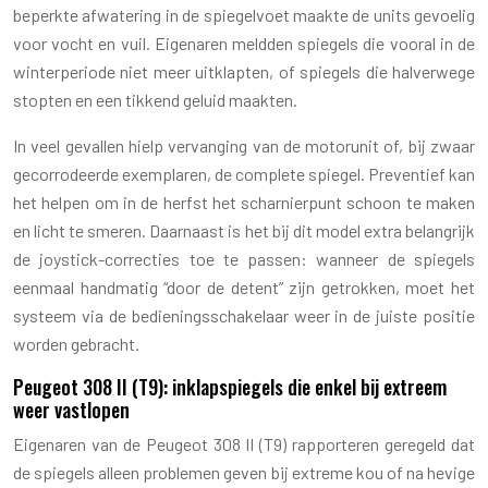
beperkte afwatering in de spiegelvoet maakte de units gevoelig
voor vocht en vuil. Eigenaren meldden spiegels die vooral in de
winterperiode niet meer uitklapten, of spiegels die halverwege
stopten en een tikkend geluid maakten.
In veel gevallen hielp vervanging van de motorunit of, bij zwaar
gecorrodeerde exemplaren, de complete spiegel. Preventief kan
het helpen om in de herfst het scharnierpunt schoon te maken
en licht te smeren. Daarnaast is het bij dit model extra belangrijk
de joystick-correcties toe te passen: wanneer de spiegels
eenmaal handmatig “door de detent” zijn getrokken, moet het
systeem via de bedieningsschakelaar weer in de juiste positie
worden gebracht.
Peugeot 308 II (T9): inklapspiegels die enkel bij extreem
weer vastlopen
Eigenaren van de Peugeot 308 II (T9) rapporteren geregeld dat
de spiegels alleen problemen geven bij extreme kou of na hevige