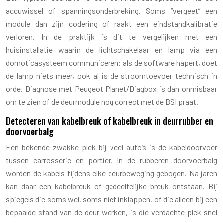
accuwissel of spanningsonderbreking. Soms “vergeet” een
module dan zijn codering of raakt een eindstandkalibratie
verloren. In de praktijk is dit te vergelijken met een
huisinstallatie waarin de lichtschakelaar en lamp via een
domoticasysteem communiceren: als de software hapert, doet
de lamp niets meer, ook al is de stroomtoevoer technisch in
orde. Diagnose met Peugeot Planet/Diagbox is dan onmisbaar
om te zien of de deurmodule nog correct met de BSI praat.
Detecteren van kabelbreuk of kabelbreuk in deurrubber en
doorvoerbalg
Een bekende zwakke plek bij veel auto’s is de kabeldoorvoer
tussen carrosserie en portier. In de rubberen doorvoerbalg
worden de kabels tijdens elke deurbeweging gebogen. Na jaren
kan daar een kabelbreuk of gedeeltelijke breuk ontstaan. Bij
spiegels die soms wel, soms niet inklappen, of die alleen bij een
bepaalde stand van de deur werken, is die verdachte plek snel