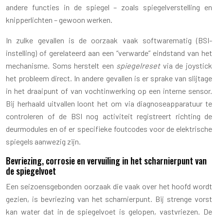
andere functies in de spiegel – zoals spiegelverstelling en
knipperlichten – gewoon werken.
In zulke gevallen is de oorzaak vaak softwarematig (BSI-
instelling) of gerelateerd aan een “verwarde” eindstand van het
mechanisme. Soms herstelt een
spiegelreset
via de joystick
het probleem direct. In andere gevallen is er sprake van slijtage
in het draaipunt of van vochtinwerking op een interne sensor.
Bij herhaald uitvallen loont het om via diagnoseapparatuur te
controleren of de BSI nog activiteit registreert richting de
deurmodules en of er specifieke foutcodes voor de elektrische
spiegels aanwezig zijn.
Bevriezing, corrosie en vervuiling in het scharnierpunt van
de spiegelvoet
Een seizoensgebonden oorzaak die vaak over het hoofd wordt
gezien, is bevriezing van het scharnierpunt. Bij strenge vorst
kan water dat in de spiegelvoet is gelopen, vastvriezen. De