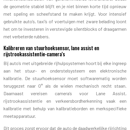
de geometrie stabiel blijft en je niet binnen korte tijd opnieuw
met speling en scheefstand te maken krijgt. Voor intensief
gebruikte auto’s, taxi’s of voertuigen met zware belading loont
het om te investeren in verstevigde silentblocks of draagarmen
met verbeterde rubbers.
Kalibreren van stuurhoeksensor, lane assist en
rijstrookassistentie-camera’s
Bij auto’s met uitgebreide rijhulpsystemen hoort bij elke ingreep
aan het stuur- en onderstelsysteem een elektronische
kalibratie. De stuurhoeksensor moet softwarematig worden
teruggezet naar 0° als de wielen mechanisch recht staan.
Daarnaast vereisen camera’s voor Lane Assist,
rijstrookassistentie en verkeersbordherkenning vaak een
kalibratie met behulp van kalibratieborden en merkspecifieke
meetapparatuur.
Dit proces zorgt ervoor dat de auto de daadwerkelijke rijrichting