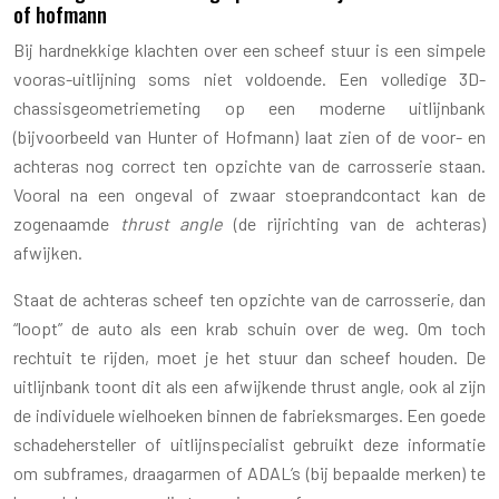
of hofmann
Bij hardnekkige klachten over een scheef stuur is een simpele
vooras-uitlijning soms niet voldoende. Een volledige 3D-
chassisgeometriemeting op een moderne uitlijnbank
(bijvoorbeeld van Hunter of Hofmann) laat zien of de voor- en
achteras nog correct ten opzichte van de carrosserie staan.
Vooral na een ongeval of zwaar stoeprandcontact kan de
zogenaamde
thrust angle
(de rijrichting van de achteras)
afwijken.
Staat de achteras scheef ten opzichte van de carrosserie, dan
“loopt” de auto als een krab schuin over de weg. Om toch
rechtuit te rijden, moet je het stuur dan scheef houden. De
uitlijnbank toont dit als een afwijkende thrust angle, ook al zijn
de individuele wielhoeken binnen de fabrieksmarges. Een goede
schadehersteller of uitlijnspecialist gebruikt deze informatie
om subframes, draagarmen of ADAL’s (bij bepaalde merken) te