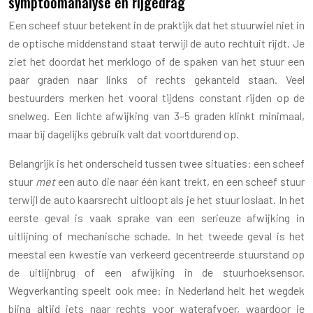
symptoomanalyse en rijgedrag
Een scheef stuur betekent in de praktijk dat het stuurwiel niet in
de optische middenstand staat terwijl de auto rechtuit rijdt. Je
ziet het doordat het merklogo of de spaken van het stuur een
paar graden naar links of rechts gekanteld staan. Veel
bestuurders merken het vooral tijdens constant rijden op de
snelweg. Een lichte afwijking van 3–5 graden klinkt minimaal,
maar bij dagelijks gebruik valt dat voortdurend op.
Belangrijk is het onderscheid tussen twee situaties: een scheef
stuur
met
een auto die naar één kant trekt, en een scheef stuur
terwijl de auto kaarsrecht uitloopt als je het stuur loslaat. In het
eerste geval is vaak sprake van een serieuze afwijking in
uitlijning of mechanische schade. In het tweede geval is het
meestal een kwestie van verkeerd gecentreerde stuurstand op
de uitlijnbrug of een afwijking in de stuurhoeksensor.
Wegverkanting speelt ook mee: in Nederland helt het wegdek
bijna altijd iets naar rechts voor waterafvoer, waardoor je