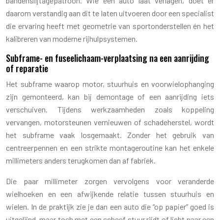
bandenslijtagepatroon. Wie een auto laat verlagen, doet er
daarom verstandig aan dit te laten uitvoeren door een specialist
die ervaring heeft met geometrie van sportonderstellen én het
kalibreren van moderne rijhulpsystemen.
Subframe- en fuseelichaam-verplaatsing na een aanrijding
of reparatie
Het subframe waarop motor, stuurhuis en voorwielophanging
zijn gemonteerd, kan bij demontage of een aanrijding iets
verschuiven. Tijdens werkzaamheden zoals koppeling
vervangen, motorsteunen vernieuwen of schadeherstel, wordt
het subframe vaak losgemaakt. Zonder het gebruik van
centreerpennen en een strikte montageroutine kan het enkele
millimeters anders terugkomen dan af fabriek.
Die paar millimeter zorgen vervolgens voor veranderde
wielhoeken en een afwijkende relatie tussen stuurhuis en
wielen. In de praktijk zie je dan een auto die “op papier” goed is
uitgelijnd, maar toch met een scheef stuur rijdt of licht naar een