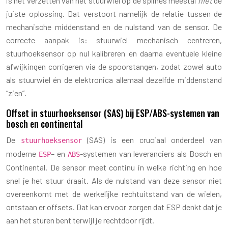
is het verzetten van het stuurwiel op de splines meestal
niet
de
juiste oplossing. Dat verstoort namelijk de relatie tussen de
mechanische middenstand en de nulstand van de sensor. De
correcte aanpak is: stuurwiel mechanisch centreren,
stuurhoeksensor op nul kalibreren en daarna eventuele kleine
afwijkingen corrigeren via de spoorstangen, zodat zowel auto
als stuurwiel én de elektronica allemaal dezelfde middenstand
“zien”.
Offset in stuurhoeksensor (SAS) bij ESP/ABS-systemen van
bosch en continental
De
(SAS) is een cruciaal onderdeel van
stuurhoeksensor
moderne
– en
-systemen van leveranciers als Bosch en
ESP
ABS
Continental. De sensor meet continu in welke richting en hoe
snel je het stuur draait. Als de nulstand van deze sensor niet
overeenkomt met de werkelijke rechtuitstand van de wielen,
ontstaan er offsets. Dat kan ervoor zorgen dat ESP denkt dat je
aan het sturen bent terwijl je rechtdoor rijdt.