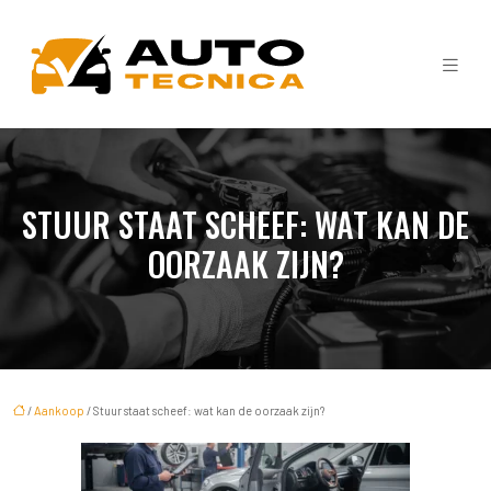
STUUR STAAT SCHEEF: WAT KAN DE
OORZAAK ZIJN?
/
Aankoop
/ Stuur staat scheef: wat kan de oorzaak zijn?