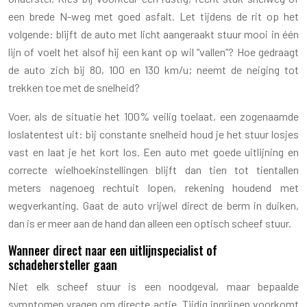
een brede N-weg met goed asfalt. Let tijdens de rit op het
volgende: blijft de auto met licht aangeraakt stuur mooi in één
lijn of voelt het alsof hij een kant op wil “vallen”? Hoe gedraagt
de auto zich bij 80, 100 en 130 km/u; neemt de neiging tot
trekken toe met de snelheid?
Voer, als de situatie het 100% veilig toelaat, een zogenaamde
loslatentest uit: bij constante snelheid houd je het stuur losjes
vast en laat je het kort los. Een auto met goede uitlijning en
correcte wielhoekinstellingen blijft dan tien tot tientallen
meters nagenoeg rechtuit lopen, rekening houdend met
wegverkanting. Gaat de auto vrijwel direct de berm in duiken,
dan is er meer aan de hand dan alleen een optisch scheef stuur.
Wanneer direct naar een uitlijnspecialist of
schadehersteller gaan
Niet elk scheef stuur is een noodgeval, maar bepaalde
symptomen vragen om directe actie. Tijdig ingrijpen voorkomt