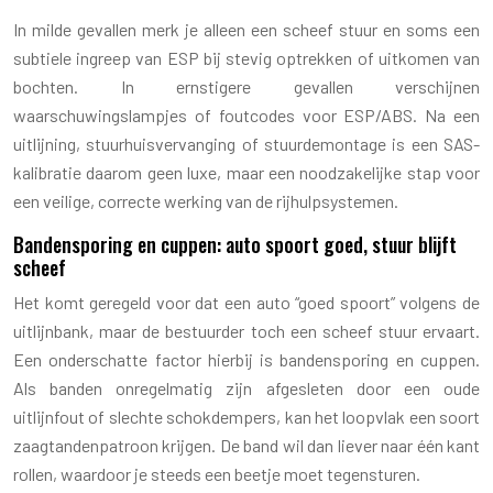
In milde gevallen merk je alleen een scheef stuur en soms een
subtiele ingreep van ESP bij stevig optrekken of uitkomen van
bochten. In ernstigere gevallen verschijnen
waarschuwingslampjes of foutcodes voor ESP/ABS. Na een
uitlijning, stuurhuisvervanging of stuurdemontage is een SAS-
kalibratie daarom geen luxe, maar een noodzakelijke stap voor
een veilige, correcte werking van de rijhulpsystemen.
Bandensporing en cuppen: auto spoort goed, stuur blijft
scheef
Het komt geregeld voor dat een auto “goed spoort” volgens de
uitlijnbank, maar de bestuurder toch een scheef stuur ervaart.
Een onderschatte factor hierbij is bandensporing en cuppen.
Als banden onregelmatig zijn afgesleten door een oude
uitlijnfout of slechte schokdempers, kan het loopvlak een soort
zaagtandenpatroon krijgen. De band wil dan liever naar één kant
rollen, waardoor je steeds een beetje moet tegensturen.