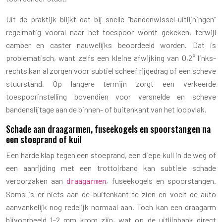
Uit de praktijk blijkt dat bij snelle “bandenwissel-uitlijningen”
regelmatig vooral naar het toespoor wordt gekeken, terwijl
camber en caster nauwelijks beoordeeld worden. Dat is
problematisch, want zelfs een kleine afwijking van 0,2° links-
rechts kan al zorgen voor subtiel scheef rijgedrag of een scheve
stuurstand. Op langere termijn zorgt een verkeerde
toespoorinstelling bovendien voor versnelde en scheve
bandenslijtage aan de binnen- of buitenkant van het loopvlak.
Schade aan draagarmen, fuseekogels en spoorstangen na
een stoeprand of kuil
Een harde klap tegen een stoeprand, een diepe kuil in de weg of
een aanrijding met een trottoirband kan subtiele schade
veroorzaken aan
, fuseekogels en spoorstangen.
draagarmen
Soms is er niets aan de buitenkant te zien en voelt de auto
aanvankelijk nog redelijk normaal aan. Toch kan een draagarm
bijvoorbeeld 1–2 mm krom zijn, wat op de uitlijnbank direct