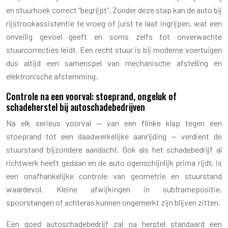
en stuurhoek correct “begrijpt”. Zonder deze stap kan de auto bij
rijstrookassistentie te vroeg of juist te laat ingrijpen, wat een
onveilig gevoel geeft en soms zelfs tot onverwachte
stuurcorrecties leidt. Een recht stuur is bij moderne voertuigen
dus altijd een samenspel van mechanische afstelling én
elektronische afstemming.
Controle na een voorval: stoeprand, ongeluk of
schadeherstel bij autoschadebedrijven
Na elk serieus voorval — van een flinke klap tegen een
stoeprand tot een daadwerkelijke aanrijding — verdient de
stuurstand bijzondere aandacht. Ook als het schadebedrijf al
richtwerk heeft gedaan en de auto ogenschijnlijk prima rijdt, is
een onafhankelijke controle van geometrie en stuurstand
waardevol. Kleine afwijkingen in subframepositie,
spoorstangen of achteras kunnen ongemerkt zijn blijven zitten.
Een goed autoschadebedrijf zal na herstel standaard een