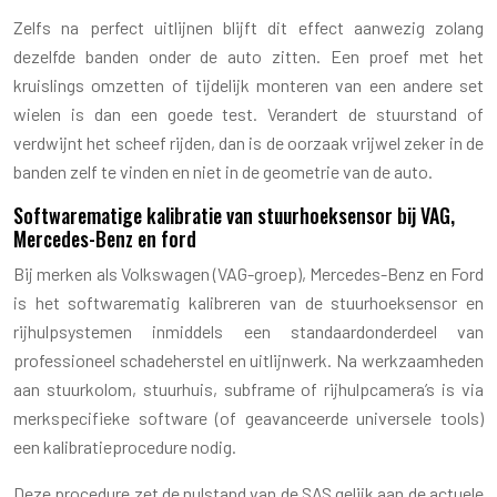
Zelfs na perfect uitlijnen blijft dit effect aanwezig zolang
dezelfde banden onder de auto zitten. Een proef met het
kruislings omzetten of tijdelijk monteren van een andere set
wielen is dan een goede test. Verandert de stuurstand of
verdwijnt het scheef rijden, dan is de oorzaak vrijwel zeker in de
banden zelf te vinden en niet in de geometrie van de auto.
Softwarematige kalibratie van stuurhoeksensor bij VAG,
Mercedes-Benz en ford
Bij merken als Volkswagen (VAG-groep), Mercedes-Benz en Ford
is het softwarematig kalibreren van de stuurhoeksensor en
rijhulpsystemen inmiddels een standaardonderdeel van
professioneel schadeherstel en uitlijnwerk. Na werkzaamheden
aan stuurkolom, stuurhuis, subframe of rijhulpcamera’s is via
merkspecifieke software (of geavanceerde universele tools)
een kalibratieprocedure nodig.
Deze procedure zet de nulstand van de SAS gelijk aan de actuele