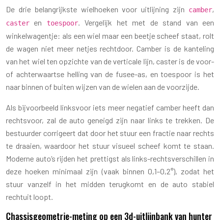
De drie belangrijkste wielhoeken voor uitlijning zijn
,
camber
en
. Vergelijk het met de stand van een
caster
toespoor
winkelwagentje: als een wiel maar een beetje scheef staat, rolt
de wagen niet meer netjes rechtdoor. Camber is de kanteling
van het wiel ten opzichte van de verticale lijn, caster is de voor-
of achterwaartse helling van de fusee-as, en toespoor is het
naar binnen of buiten wijzen van de wielen aan de voorzijde.
Als bijvoorbeeld linksvoor iets meer negatief camber heeft dan
rechtsvoor, zal de auto geneigd zijn naar links te trekken. De
bestuurder corrigeert dat door het stuur een fractie naar rechts
te draaien, waardoor het stuur visueel scheef komt te staan.
Moderne auto’s rijden het prettigst als links-rechtsverschillen in
deze hoeken minimaal zijn (vaak binnen 0,1–0,2°), zodat het
stuur vanzelf in het midden terugkomt en de auto stabiel
rechtuit loopt.
Chassisgeometrie-meting op een 3d-uitlijnbank van hunter