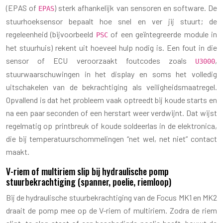
(EPAS of
) sterk afhankelijk van sensoren en software. De
EPAS
stuurhoeksensor bepaalt hoe snel en ver jij stuurt; de
regeleenheid (bijvoorbeeld
of een geïntegreerde module in
PSC
het stuurhuis) rekent uit hoeveel hulp nodig is. Een fout in die
sensor of ECU veroorzaakt foutcodes zoals
,
U3000
stuurwaarschuwingen in het display en soms het volledig
uitschakelen van de bekrachtiging als veiligheidsmaatregel.
Opvallend is dat het probleem vaak optreedt bij koude starts en
na een paar seconden of een herstart weer verdwijnt. Dat wijst
regelmatig op printbreuk of koude soldeerlas in de elektronica,
die bij temperatuurschommelingen “net wel, net niet” contact
maakt.
V-riem of multiriem slip bij hydraulische pomp
stuurbekrachtiging (spanner, poelie, riemloop)
Bij de hydraulische stuurbekrachtiging van de Focus MK1 en MK2
draait de pomp mee op de V-riem of multiriem. Zodra de riem