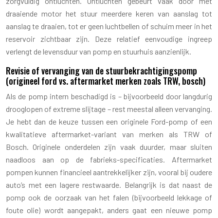
zorgvuldig ontluchten. Ontluchten gebeurt vaak door met
draaiende motor het stuur meerdere keren van aanslag tot
aanslag te draaien, tot er geen luchtbellen of schuim meer in het
reservoir zichtbaar zijn. Deze relatief eenvoudige ingreep
verlengt de levensduur van pomp en stuurhuis aanzienlijk.
Revisie of vervanging van de stuurbekrachtigingspomp
(origineel ford vs. aftermarket merken zoals TRW, bosch)
Als de pomp intern beschadigd is – bijvoorbeeld door langdurig
drooglopen of extreme slijtage – rest meestal alleen vervanging.
Je hebt dan de keuze tussen een originele Ford-pomp of een
kwalitatieve aftermarket-variant van merken als TRW of
Bosch. Originele onderdelen zijn vaak duurder, maar sluiten
naadloos aan op de fabrieks-specificaties. Aftermarket
pompen kunnen financieel aantrekkelijker zijn, vooral bij oudere
auto’s met een lagere restwaarde. Belangrijk is dat naast de
pomp ook de oorzaak van het falen (bijvoorbeeld lekkage of
foute olie) wordt aangepakt, anders gaat een nieuwe pomp