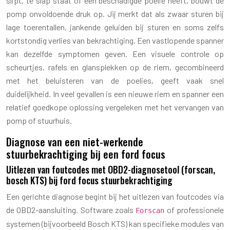
slipt, te slap staat of een beschadigde poelie heeft, bouwt de
pomp onvoldoende druk op. Jij merkt dat als zwaar sturen bij
lage toerentallen, jankende geluiden bij sturen en soms zelfs
kortstondig verlies van bekrachtiging. Een vastlopende spanner
kan dezelfde symptomen geven. Een visuele controle op
scheurtjes, rafels en glansplekken op de riem, gecombineerd
met het beluisteren van de poelies, geeft vaak snel
duidelijkheid. In veel gevallen is een nieuwe riem en spanner een
relatief goedkope oplossing vergeleken met het vervangen van
pomp of stuurhuis.
Diagnose van een niet-werkende
stuurbekrachtiging bij een ford focus
Uitlezen van foutcodes met OBD2-diagnosetool (forscan,
bosch KTS) bij ford focus stuurbekrachtiging
Een gerichte diagnose begint bij het uitlezen van foutcodes via
de OBD2-aansluiting. Software zoals
of professionele
Forscan
systemen (bijvoorbeeld Bosch KTS) kan specifieke modules van