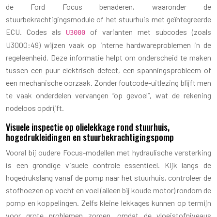
de Ford Focus benaderen, waaronder de
stuurbekrachtigingsmodule of het stuurhuis met geïntegreerde
ECU. Codes als
of varianten met subcodes (zoals
U3000
U3000:49) wijzen vaak op interne hardwareproblemen in de
regeleenheid. Deze informatie helpt om onderscheid te maken
tussen een puur elektrisch defect, een spanningsprobleem of
een mechanische oorzaak. Zonder foutcode-uitlezing blijft men
te vaak onderdelen vervangen “op gevoel”, wat de rekening
nodeloos opdrijft.
Visuele inspectie op olielekkage rond stuurhuis,
hogedrukleidingen en stuurbekrachtigingspomp
Vooral bij oudere Focus-modellen met hydraulische versterking
is een grondige visuele controle essentieel. Kijk langs de
hogedrukslang vanaf de pomp naar het stuurhuis, controleer de
stofhoezen op vocht en voel (alleen bij koude motor) rondom de
pomp en koppelingen. Zelfs kleine lekkages kunnen op termijn
voor grote problemen zorgen, omdat de vloeistofniveaus