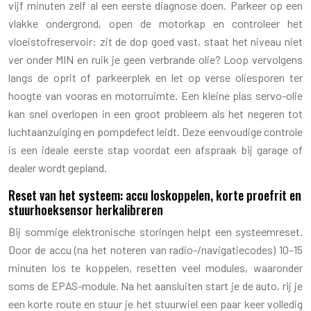
vijf minuten zelf al een eerste diagnose doen. Parkeer op een
vlakke ondergrond, open de motorkap en controleer het
vloeistofreservoir: zit de dop goed vast, staat het niveau niet
ver onder MIN en ruik je geen verbrande olie? Loop vervolgens
langs de oprit of parkeerplek en let op verse oliesporen ter
hoogte van vooras en motorruimte. Een kleine plas servo-olie
kan snel overlopen in een groot probleem als het negeren tot
luchtaanzuiging en pompdefect leidt. Deze eenvoudige controle
is een ideale eerste stap voordat een afspraak bij garage of
dealer wordt gepland.
Reset van het systeem: accu loskoppelen, korte proefrit en
stuurhoeksensor herkalibreren
Bij sommige elektronische storingen helpt een systeemreset.
Door de accu (na het noteren van radio-/navigatiecodes) 10–15
minuten los te koppelen, resetten veel modules, waaronder
soms de EPAS-module. Na het aansluiten start je de auto, rij je
een korte route en stuur je het stuurwiel een paar keer volledig