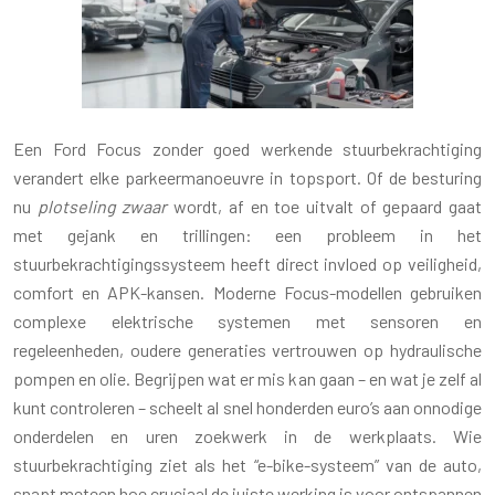
Een Ford Focus zonder goed werkende stuurbekrachtiging
verandert elke parkeermanoeuvre in topsport. Of de besturing
nu
plotseling zwaar
wordt, af en toe uitvalt of gepaard gaat
met gejank en trillingen: een probleem in het
stuurbekrachtigingssysteem heeft direct invloed op veiligheid,
comfort en APK-kansen. Moderne Focus-modellen gebruiken
complexe elektrische systemen met sensoren en
regeleenheden, oudere generaties vertrouwen op hydraulische
pompen en olie. Begrijpen wat er mis kan gaan – en wat je zelf al
kunt controleren – scheelt al snel honderden euro’s aan onnodige
onderdelen en uren zoekwerk in de werkplaats. Wie
stuurbekrachtiging ziet als het “e-bike-systeem” van de auto,
snapt meteen hoe cruciaal de juiste werking is voor ontspannen