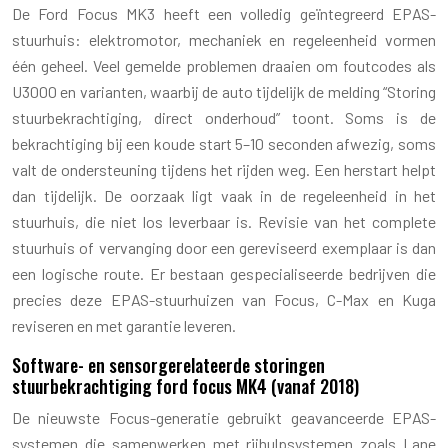
De Ford Focus MK3 heeft een volledig geïntegreerd EPAS-
stuurhuis: elektromotor, mechaniek en regeleenheid vormen
één geheel. Veel gemelde problemen draaien om foutcodes als
U3000 en varianten, waarbij de auto tijdelijk de melding “Storing
stuurbekrachtiging, direct onderhoud” toont. Soms is de
bekrachtiging bij een koude start 5–10 seconden afwezig, soms
valt de ondersteuning tijdens het rijden weg. Een herstart helpt
dan tijdelijk. De oorzaak ligt vaak in de regeleenheid in het
stuurhuis, die niet los leverbaar is. Revisie van het complete
stuurhuis of vervanging door een gereviseerd exemplaar is dan
een logische route. Er bestaan gespecialiseerde bedrijven die
precies deze EPAS-stuurhuizen van Focus, C-Max en Kuga
reviseren en met garantie leveren.
Software- en sensorgerelateerde storingen
stuurbekrachtiging ford focus MK4 (vanaf 2018)
De nieuwste Focus-generatie gebruikt geavanceerde EPAS-
systemen die samenwerken met rijhulpsystemen zoals Lane