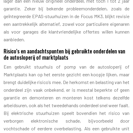
lager dan een nieuw origineel onderdeel, met toch 1 tot 2 jaar
garantie. Zeker bij bekende probleemonderdelen, zoals de
geïntegreerde EPAS-stuurhuizen in de Focus MK3, blijkt revisie
een aantrekkelijk alternatief, zowel voor particuliere eigenaren
als voor garages die klantvriendelijke offertes willen kunnen
aanbieden.
Risico’s en aandachtspunten bij gebruikte onderdelen van
de autosloperij of marktplaats
Een gebruikt stuurhuis of pomp van de autosloperij of
Marktplaats kan op het eerste gezicht een koopje lijken, maar
brengt duidelijke risico’s mee. De herkomst en belasting van het
onderdeel zijn vaak onbekend, er is meestal beperkte of geen
garantie en demonteren en monteren kost telkens dezelfde
arbeidsuren, ook als het tweedehands onderdeel snel weer faalt.
Bij elektrische stuurhuizen speelt bovendien het risico van
verborgen elektronische schade, bijvoorbeeld door
vochtschade of eerdere overbelasting. Als een gebruikte unit