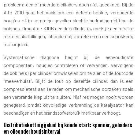
probleem: een of meerdere cilinders doen niet goed mee. Bij de
Alto 2010 gaat het vaak om een defecte bobine, verouderde
bougies of in sommige gevallen slechte bedrading richting de
bobines. Omdat de K10B een driecilinder is, merk je een misfire
meteen als trillingen, inhouden bij optrekken en een schokkerig
motorgeluid.
Systematische diagnose begint bij de eenvoudigste
componenten: bougies controleren of vervangen, vervolgens
de bobine(s) per cilinder omwisselen om te zien of de foutcode
“meeverhuist”. Blijft de fout op dezelfde cilinder, dan is een
compressietest aan te raden om mechanische oorzaken zoals
een verbrande klep uit te sluiten. Misfires mogen nooit worden
genegeerd, omdat onvolledige verbranding de katalysator kan
beschadigen en het brandstofverbruik merkbaar verhoogt.
Distributiekettinggeluid bij koude start: spanner, geleiders
en olieonderhoudsinterval