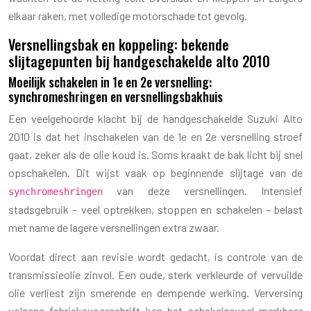
elkaar raken, met volledige motorschade tot gevolg.
Versnellingsbak en koppeling: bekende
slijtagepunten bij handgeschakelde alto 2010
Moeilijk schakelen in 1e en 2e versnelling:
synchromeshringen en versnellingsbakhuis
Een veelgehoorde klacht bij de handgeschakelde Suzuki Alto
2010 is dat het inschakelen van de 1e en 2e versnelling stroef
gaat, zeker als de olie koud is. Soms kraakt de bak licht bij snel
opschakelen. Dit wijst vaak op beginnende slijtage van de
van deze versnellingen. Intensief
synchromeshringen
stadsgebruik – veel optrekken, stoppen en schakelen – belast
met name de lagere versnellingen extra zwaar.
Voordat direct aan revisie wordt gedacht, is controle van de
transmissieolie zinvol. Een oude, sterk verkleurde of vervuilde
olie verliest zijn smerende en dempende werking. Verversing
volgens fabrieksvoorschrift kan het schakelgevoel merkbaar