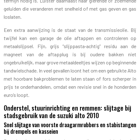
termijn nodig is. Luister daarnaast naar gierende of zoemende
geluiden die veranderen met snelheid of met gas geven en gas
loslaten.
Een extra aanwijzing is de staat van de transmissieolie. Bij
twijfel kan een garage de olie aftappen en controleren op
metaalslijpsel. Fijn, grijs “slijppasta‑achtig” residu aan de
magneet van de aftapplug is bij oudere bakken niet
ongebruikelijk, maar grove metaaldeeltjes wijzen op beginnende
tandwielschade. In veel gevallen loont het om een gebruikte Alto
met hoorbare bakproblemen te laten staan of fors scherper in
prijs te onderhandelen, omdat een revisie snel in de honderden
euro’s loopt.
Onderstel, stuurinrichting en remmen: slijtage bij
stadsgebruik van de suzuki alto 2010
Snel slijtage van voorste draagarmrubbers en stabistangen
bij drempels en kasseien