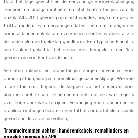
Door het lage gewicht en de eenvoudige voorwielophanging
reageren de draagarmrubbers en stabilisatorstangen van de
Suzuki Alto 2010 gevoelig op slecht wegdek, hoge drempels en
trottoirranden. Forumervaringen laten zien dat draagarmen
soms al binnen enkele jaren vervangen moeten worden, al zijn
de onderdelen zelf gelukkig goedkoop. Een typische klacht is
een bonkend geluid bij het nemen van drempels of een “los”
gevoel in de voorkant van de auto.
Versleten rubbers en stabistangen zorgen bovendien voor
onrustig stuurgedrag en onregelmatige bandenslijtage. Wie veel
in de stad rijdt, beperkt de klappen op het onderstel door
drempels niet te hard te nemen en niet met één wiel tegelijk
over hoge obstakels te rijden. Vervanging van draagarmen en
stabilisatorstangen herstelt meestal het comfortabele, stabiele
gevoel aan de voorzijde volledig.
Trommelremmen achter: handremkabels, remcilinders en
ongelijk remmen bij APK