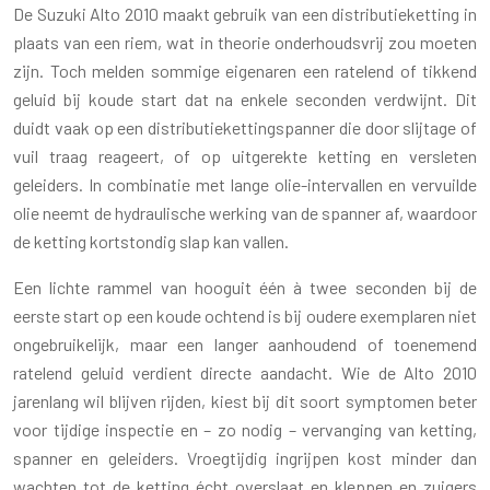
De Suzuki Alto 2010 maakt gebruik van een distributieketting in
plaats van een riem, wat in theorie onderhoudsvrij zou moeten
zijn. Toch melden sommige eigenaren een ratelend of tikkend
geluid bij koude start dat na enkele seconden verdwijnt. Dit
duidt vaak op een distributiekettingspanner die door slijtage of
vuil traag reageert, of op uitgerekte ketting en versleten
geleiders. In combinatie met lange olie-intervallen en vervuilde
olie neemt de hydraulische werking van de spanner af, waardoor
de ketting kortstondig slap kan vallen.
Een lichte rammel van hooguit één à twee seconden bij de
eerste start op een koude ochtend is bij oudere exemplaren niet
ongebruikelijk, maar een langer aanhoudend of toenemend
ratelend geluid verdient directe aandacht. Wie de Alto 2010
jarenlang wil blijven rijden, kiest bij dit soort symptomen beter
voor tijdige inspectie en – zo nodig – vervanging van ketting,
spanner en geleiders. Vroegtijdig ingrijpen kost minder dan
wachten tot de ketting écht overslaat en kleppen en zuigers