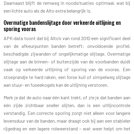
Daarnaast blijft de remweg in noodsituaties optimaal, wat bij
een lichte auto als de Alto extra belangrijk is.
Overmatige bandenslijtage door verkeerde uitlijning en
sporing vooras
APK‑data toont dat bij Alto’s van rond 2010 een significant deel
van de afkeurpunten banden betreft: onvoldoende profiel,
beschadigde zijwanden of ongelijkmatige slijtage. Overmatige
slijtage aan de binnen- of buitenzijde van de voorbanden duidt
vaak op verkeerde uitlijning of sporing van de vooras. Een
stoeprandje te hard raken, een forse kuil of simpelweg slijtage
aan stuur- en fuseekogels kan de uitlijning verstoren.
Merk je dat de auto naar één kant trekt, of zie je dat banden aan
één zijde zichtbaar sneller slijten, dan is een uitlijncontrole
verstandig. Een correcte sporing zorgt niet alleen voor langere
levensduur van de banden, maar draagt ook bij aan een stabieler
rijgedrag en een lagere rolweerstand – wat weer helpt om het