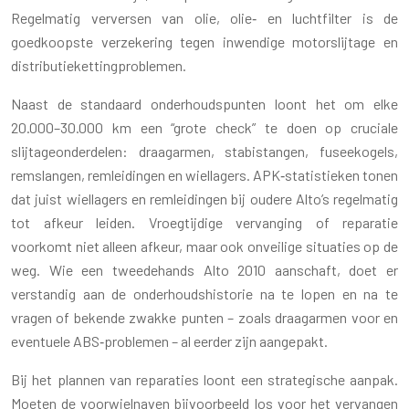
Regelmatig verversen van olie, olie‑ en luchtfilter is de
goedkoopste verzekering tegen inwendige motorslijtage en
distributiekettingproblemen.
Naast de standaard onderhoudspunten loont het om elke
20.000–30.000 km een “grote check” te doen op cruciale
slijtageonderdelen: draagarmen, stabistangen, fuseekogels,
remslangen, remleidingen en wiellagers. APK‑statistieken tonen
dat juist wiellagers en remleidingen bij oudere Alto’s regelmatig
tot afkeur leiden. Vroegtijdige vervanging of reparatie
voorkomt niet alleen afkeur, maar ook onveilige situaties op de
weg. Wie een tweedehands Alto 2010 aanschaft, doet er
verstandig aan de onderhoudshistorie na te lopen en na te
vragen of bekende zwakke punten – zoals draagarmen voor en
eventuele ABS‑problemen – al eerder zijn aangepakt.
Bij het plannen van reparaties loont een strategische aanpak.
Moeten de voorwielnaven bijvoorbeeld los voor het vervangen