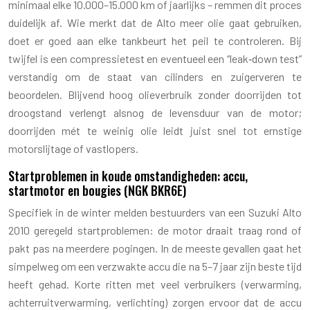
minimaal elke 10.000–15.000 km of jaarlijks – remmen dit proces
duidelijk af. Wie merkt dat de Alto meer olie gaat gebruiken,
doet er goed aan elke tankbeurt het peil te controleren. Bij
twijfel is een compressietest en eventueel een “leak‑down test”
verstandig om de staat van cilinders en zuigerveren te
beoordelen. Blijvend hoog olieverbruik zonder doorrijden tot
droogstand verlengt alsnog de levensduur van de motor;
doorrijden mét te weinig olie leidt juist snel tot ernstige
motorslijtage of vastlopers.
Startproblemen in koude omstandigheden: accu,
startmotor en bougies (NGK BKR6E)
Specifiek in de winter melden bestuurders van een Suzuki Alto
2010 geregeld startproblemen: de motor draait traag rond of
pakt pas na meerdere pogingen. In de meeste gevallen gaat het
simpelweg om een verzwakte accu die na 5–7 jaar zijn beste tijd
heeft gehad. Korte ritten met veel verbruikers (verwarming,
achterruitverwarming, verlichting) zorgen ervoor dat de accu