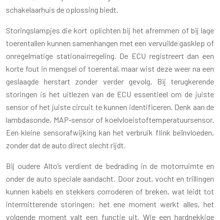
schakelaarhuis de oplossing biedt.
Storingslampjes die kort oplichten bij het afremmen of bij lage
toerentallen kunnen samenhangen met een vervuilde gasklep of
onregelmatige stationairregeling. De ECU registreert dan een
korte fout in mengsel of toerental, maar wist deze weer na een
geslaagde herstart zonder verder gevolg. Bij terugkerende
storingen is het uitlezen van de ECU essentieel om de juiste
sensor of het juiste circuit te kunnen identificeren. Denk aan de
lambdasonde, MAP‑sensor of koelvloeistoftemperatuursensor.
Een kleine sensorafwijking kan het verbruik flink beïnvloeden,
zonder dat de auto direct slecht rijdt.
Bij oudere Alto’s verdient de bedrading in de motorruimte en
onder de auto speciale aandacht. Door zout, vocht en trillingen
kunnen kabels en stekkers corroderen of breken, wat leidt tot
intermitterende storingen: het ene moment werkt alles, het
volgende moment valt een functie uit. Wie een hardnekkige