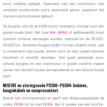
nooit volledig oplaadt. Daarnaast kan een startmotor met
versleten koolborstels extra weerstand geven, waardoor het
starten nog moeizamer gebeurt.
De bougies zijn bij de K10B-motor eveneens cruciaal voor een
goede koude start. Het type
of gelijkwaardig moet
NGK BKR6E
conform schema vervangen worden, meestal om de 30.000–
40.000 km. Versleten bougies leiden tot een zwakke vonk, wat
in combinatie met koude, dichte lucht en wat oudere benzine
resulteert in moeilijk aanslaan. Een goed werkende accu,
schone bougies en een startmotor in goede conditie maken
samen het verschil tussen een aarzelende en een directe koude
start.
MISFIRE en storingscode P0300–P0304: bobines,
bougiekabels en compressietest
Brandt het storingslampje en geeft een diagnoseapparaat de
codes
tot en met
, dan is sprake van een misfire-
P0300
P0304