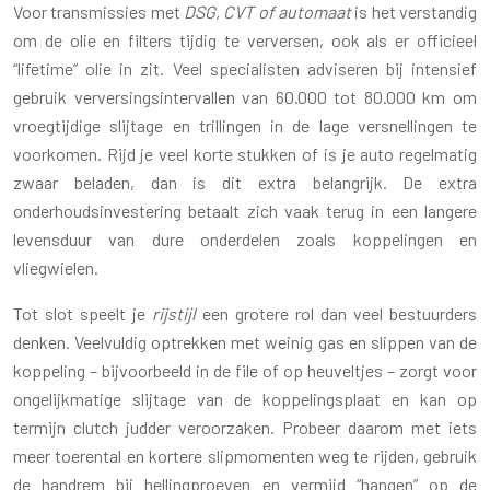
Voor transmissies met
DSG, CVT of automaat
is het verstandig
om de olie en filters tijdig te verversen, ook als er officieel
“lifetime” olie in zit. Veel specialisten adviseren bij intensief
gebruik verversingsintervallen van 60.000 tot 80.000 km om
vroegtijdige slijtage en trillingen in de lage versnellingen te
voorkomen. Rijd je veel korte stukken of is je auto regelmatig
zwaar beladen, dan is dit extra belangrijk. De extra
onderhoudsinvestering betaalt zich vaak terug in een langere
levensduur van dure onderdelen zoals koppelingen en
vliegwielen.
Tot slot speelt je
rijstijl
een grotere rol dan veel bestuurders
denken. Veelvuldig optrekken met weinig gas en slippen van de
koppeling – bijvoorbeeld in de file of op heuveltjes – zorgt voor
ongelijkmatige slijtage van de koppelingsplaat en kan op
termijn clutch judder veroorzaken. Probeer daarom met iets
meer toerental en kortere slipmomenten weg te rijden, gebruik
de handrem bij hellingproeven en vermijd “hangen” op de