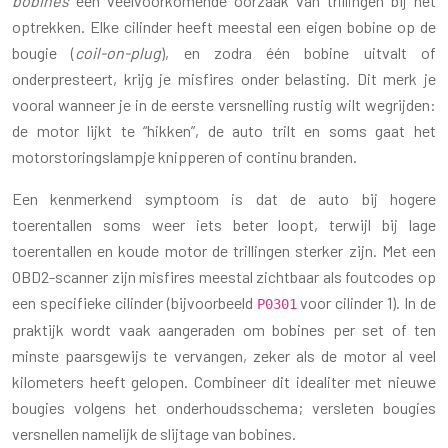
bobines
een veelvoorkomende oorzaak van trillingen bij het
optrekken. Elke cilinder heeft meestal een eigen bobine op de
bougie (
coil-on-plug
), en zodra één bobine uitvalt of
onderpresteert, krijg je misfires onder belasting. Dit merk je
vooral wanneer je in de eerste versnelling rustig wilt wegrijden:
de motor lijkt te “hikken”, de auto trilt en soms gaat het
motorstoringslampje knipperen of continu branden.
Een kenmerkend symptoom is dat de auto bij hogere
toerentallen soms weer iets beter loopt, terwijl bij lage
toerentallen en koude motor de trillingen sterker zijn. Met een
OBD2-scanner zijn misfires meestal zichtbaar als foutcodes op
een specifieke cilinder (bijvoorbeeld
voor cilinder 1). In de
P0301
praktijk wordt vaak aangeraden om bobines per set of ten
minste paarsgewijs te vervangen, zeker als de motor al veel
kilometers heeft gelopen. Combineer dit idealiter met nieuwe
bougies volgens het onderhoudsschema; versleten bougies
versnellen namelijk de slijtage van bobines.