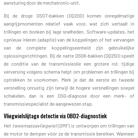
aansturing door de mechatronic-unit.
Bij de droge DSG7-bakken (DQ200) komen onregelmatige
aangrijpmomenten relatief vaak voor, wat zich vertaalt in
trillingen en bonken bij lage snelheden. Software-updates, het
opnieuw inleren (adaptie) van de koppelingen of het vervangen
van de complete koppelingseenheid zijn gebruikelijke
oplossingsrichtingen. Bij de natte DSG6-bakken (DQ250) speelt
de conditie van de transmissieolie een grotere rol; tijdige
verversing volgens schema helpt om problemen en trillingen bij
optrekken te voorkomen. Merk je dat de eerste en tweede
versnelling onrustig zijn terwijl de hogere versnellingen soepel
schakelen, dan is een DSG-diagnose door een merk- of
transmissiespecialist de aangewezen stap.
Vliegwielslijtage detectie via OBD2-diagnostiek
Het
tweemassavliegwiel
(DMF) is ontworpen om trillingen van
de motor te dempen vóór ze de transmissie bereiken. Wanneer