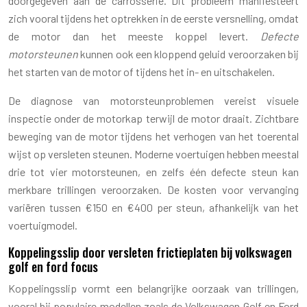
doorgegeven aan de carrosserie. Dit probleem manifesteert
zich vooral tijdens het optrekken in de eerste versnelling, omdat
de motor dan het meeste koppel levert.
Defecte
motorsteunen
kunnen ook een kloppend geluid veroorzaken bij
het starten van de motor of tijdens het in- en uitschakelen.
De diagnose van motorsteunproblemen vereist visuele
inspectie onder de motorkap terwijl de motor draait. Zichtbare
beweging van de motor tijdens het verhogen van het toerental
wijst op versleten steunen. Moderne voertuigen hebben meestal
drie tot vier motorsteunen, en zelfs één defecte steun kan
merkbare trillingen veroorzaken. De kosten voor vervanging
variëren tussen €150 en €400 per steun, afhankelijk van het
voertuigmodel.
Koppelingsslip door versleten frictieplaten bij volkswagen
golf en ford focus
Koppelingsslip vormt een belangrijke oorzaak van trillingen,
vooral bij populaire modellen zoals de Volkswagen Golf en Ford