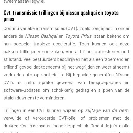
tweemassavliegwiel.
Cvt-transmissie trillingen bij nissan qashqai en toyota
prius
Continu variabele transmissies (CVT), zoals toegepast in onder
andere de
Nissan Qashqai
en
Toyota Prius
, staan bekend om
hun soepele, traploze acceleratie. Toch kunnen ook deze
bakken trillingen veroorzaken, vooral bij het optrekken vanuit
stilstand. Veel bestuurders beschrijven het als een “zoemend én
trillend” gevoel dat toeneemt bij het wegrijden en weer afneemt
zodra de auto op snelheid is. Bij bepaalde generaties Nissan
CVT’s is zelfs sprake geweest van terugroepacties en
software-updates om schokkerig gedrag en slippen van de
stalen duwriem te verminderen.
Trillingen in een CVT kunnen wijzen op
slijtage van de riem
,
vervuilde of verouderde CVT-olie, of problemen met de
drukregeling in de hydraulische kleppenblok. Omdat de juiste olie