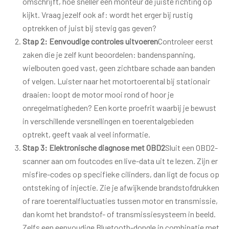
omschrijft, hoe sneller een monteur de juiste richting op
kijkt. Vraag jezelf ook af: wordt het erger bij rustig
optrekken of juist bij stevig gas geven?
Stap 2: Eenvoudige controles uitvoeren
Controleer eerst
zaken die je zelf kunt beoordelen: bandenspanning,
wielbouten goed vast, geen zichtbare schade aan banden
of velgen. Luister naar het motortoerental bij stationair
draaien: loopt de motor mooi rond of hoor je
onregelmatigheden? Een korte proefrit waarbij je bewust
in verschillende versnellingen en toerentalgebieden
optrekt, geeft vaak al veel informatie.
Stap 3: Elektronische diagnose met OBD2
Sluit een OBD2-
scanner aan om foutcodes en live-data uit te lezen. Zijn er
misfire-codes op specifieke cilinders, dan ligt de focus op
ontsteking of injectie. Zie je afwijkende brandstofdrukken
of rare toerentalfluctuaties tussen motor en transmissie,
dan komt het brandstof- of transmissiesysteem in beeld.
Zelfs een eenvoudige Bluetooth-dongle in combinatie met