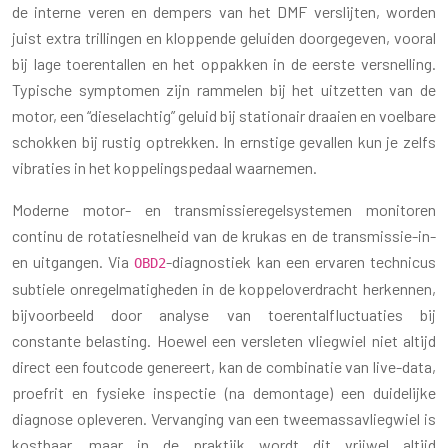
de interne veren en dempers van het DMF verslijten, worden
juist extra trillingen en kloppende geluiden doorgegeven, vooral
bij lage toerentallen en het oppakken in de eerste versnelling.
Typische symptomen zijn rammelen bij het uitzetten van de
motor, een “dieselachtig” geluid bij stationair draaien en voelbare
schokken bij rustig optrekken. In ernstige gevallen kun je zelfs
vibraties in het koppelingspedaal waarnemen.
Moderne motor- en transmissieregelsystemen monitoren
continu de rotatiesnelheid van de krukas en de transmissie-in-
en uitgangen. Via
-diagnostiek kan een ervaren technicus
OBD2
subtiele onregelmatigheden in de koppeloverdracht herkennen,
bijvoorbeeld door analyse van toerentalfluctuaties bij
constante belasting. Hoewel een versleten vliegwiel niet altijd
direct een foutcode genereert, kan de combinatie van live-data,
proefrit en fysieke inspectie (na demontage) een duidelijke
diagnose opleveren. Vervanging van een tweemassavliegwiel is
kostbaar, maar in de praktijk wordt dit vrijwel altijd