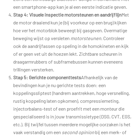
een smartphone-app kan je al een eerste indicatie geven.
Stap 4: Visuele inspectie motorsteunen en aandrijflijn
Met
de motor draaiend kun je (bij voorkeur op een brug) kijken
hoe ver het motorblok beweegt bij gasgeven. Overmatige
beweging wijst op versleten
motorsteunen
. Controleer
ook de aandrijfassen op speling in de homokineten en kijk
of er geen vet uit de hoezen lekt. Zichtbare scheuren in
draagarmrubbers of subframebussen kunnen eveneens
trillingen versterken.
Stap 5: Gerichte componenttests
Afhankelijk van de
bevindingen kun je nu gerichte tests doen: een
koppelingssliptest (handrem aantrekken, hoge versnelling,
rustig koppeling laten opkomen), compressiemeting,
injectorbalans-test of een proefrit met een monteur die
gespecialiseerd is in jouw transmissietype (DSG, CVT, EGS,
etc.). Bij twijfel tussen meerdere mogelijke oorzaken is het
vaak verstandig om een
second opinion
bij een merk- of