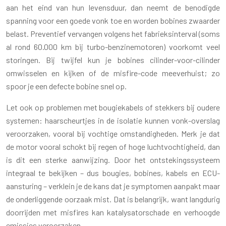
aan het eind van hun levensduur, dan neemt de benodigde
spanning voor een goede vonk toe en worden bobines zwaarder
belast. Preventief vervangen volgens het fabrieksinterval (soms
al rond 60.000 km bij turbo-benzinemotoren) voorkomt veel
storingen. Bij twijfel kun je bobines cilinder-voor-cilinder
omwisselen en kijken of de misfire-code meeverhuist; zo
spoor je een defecte bobine snel op.
Let ook op problemen met bougiekabels of stekkers bij oudere
systemen: haarscheurtjes in de isolatie kunnen vonk-overslag
veroorzaken, vooral bij vochtige omstandigheden. Merk je dat
de motor vooral schokt bij regen of hoge luchtvochtigheid, dan
is dit een sterke aanwijzing. Door het ontstekingssysteem
integraal te bekijken – dus bougies, bobines, kabels en ECU-
aansturing – verklein je de kans dat je symptomen aanpakt maar
de onderliggende oorzaak mist. Dat is belangrijk, want langdurig
doorrijden met misfires kan katalysatorschade en verhoogde
emissies veroorzaken.