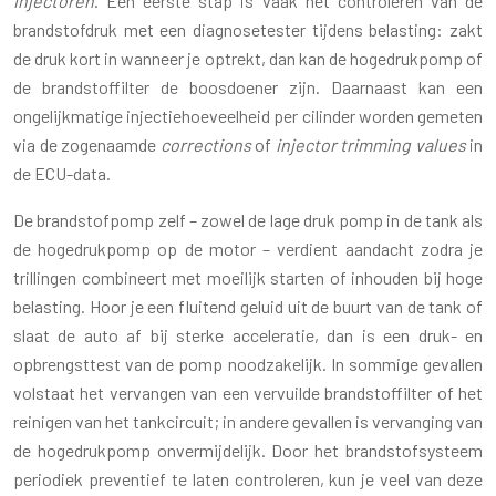
injectoren
. Een eerste stap is vaak het controleren van de
brandstofdruk met een diagnosetester tijdens belasting: zakt
de druk kort in wanneer je optrekt, dan kan de hogedrukpomp of
de brandstoffilter de boosdoener zijn. Daarnaast kan een
ongelijkmatige injectiehoeveelheid per cilinder worden gemeten
via de zogenaamde
corrections
of
injector trimming values
in
de ECU-data.
De brandstofpomp zelf – zowel de lage druk pomp in de tank als
de hogedrukpomp op de motor – verdient aandacht zodra je
trillingen combineert met moeilijk starten of inhouden bij hoge
belasting. Hoor je een fluitend geluid uit de buurt van de tank of
slaat de auto af bij sterke acceleratie, dan is een druk- en
opbrengsttest van de pomp noodzakelijk. In sommige gevallen
volstaat het vervangen van een vervuilde brandstoffilter of het
reinigen van het tankcircuit; in andere gevallen is vervanging van
de hogedrukpomp onvermijdelijk. Door het brandstofsysteem
periodiek preventief te laten controleren, kun je veel van deze