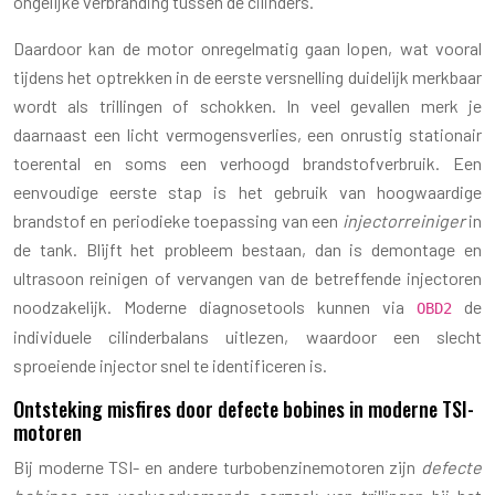
ongelijke verbranding tussen de cilinders.
Daardoor kan de motor onregelmatig gaan lopen, wat vooral
tijdens het optrekken in de eerste versnelling duidelijk merkbaar
wordt als trillingen of schokken. In veel gevallen merk je
daarnaast een licht vermogensverlies, een onrustig stationair
toerental en soms een verhoogd brandstofverbruik. Een
eenvoudige eerste stap is het gebruik van hoogwaardige
brandstof en periodieke toepassing van een
injectorreiniger
in
de tank. Blijft het probleem bestaan, dan is demontage en
ultrasoon reinigen of vervangen van de betreffende injectoren
noodzakelijk. Moderne diagnosetools kunnen via
de
OBD2
individuele cilinderbalans uitlezen, waardoor een slecht
sproeiende injector snel te identificeren is.
Ontsteking misfires door defecte bobines in moderne TSI-
motoren
Bij moderne TSI- en andere turbobenzinemotoren zijn
defecte