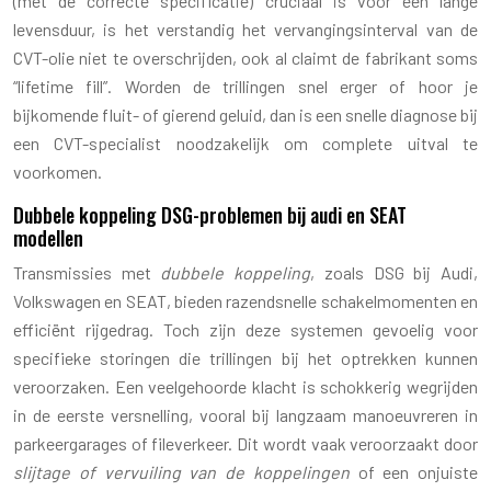
(met de correcte specificatie) cruciaal is voor een lange
levensduur, is het verstandig het vervangingsinterval van de
CVT-olie niet te overschrijden, ook al claimt de fabrikant soms
“lifetime fill”. Worden de trillingen snel erger of hoor je
bijkomende fluit- of gierend geluid, dan is een snelle diagnose bij
een CVT-specialist noodzakelijk om complete uitval te
voorkomen.
Dubbele koppeling DSG-problemen bij audi en SEAT
modellen
Transmissies met
dubbele koppeling
, zoals DSG bij Audi,
Volkswagen en SEAT, bieden razendsnelle schakelmomenten en
efficiënt rijgedrag. Toch zijn deze systemen gevoelig voor
specifieke storingen die trillingen bij het optrekken kunnen
veroorzaken. Een veelgehoorde klacht is schokkerig wegrijden
in de eerste versnelling, vooral bij langzaam manoeuvreren in
parkeergarages of fileverkeer. Dit wordt vaak veroorzaakt door
slijtage of vervuiling van de koppelingen
of een onjuiste