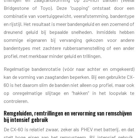
Bridgestone of Toyo). Deze “cupping” ontstaat door een
combinatie van voertuiggewicht, veerafstemming, bandentype
en rijstijl. Het resultaat is meer bandengeluid en een zoemend of
dreunend geluid bij bepaalde snelheden. Inmiddels hebben
sommige eigenaren bij vervanging gekozen voor andere
bandentypes met zachtere rubbersamenstelling of een ander
profiel, met merkbaar minder geluid en trillingen.
Regelmatige bandenrotatie (vóór naar achter en omgekeerd)
kan de vorming van zaagtanden beperken. Bij een gebruikte CX-
60 is het daarom slim de banden niet alleen op profiel, maar ook
op onregelmatige slijtage en “hakken” in het loopvlak te
controleren.
Remgeluiden, remtrillingen en vervorming van remschijven
bij intensief gebruik
De CX-60 is relatief zwaar, zeker als PHEV met batterij, en dat
stelt hoge eisen aan het remsysteem. Bij intensief gebruik,