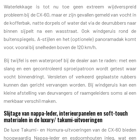
Waterlekkage is tot nu toe geen extreem wijdverspreid
probleem bij de CX-60, maar er zijn gevallen gemeld van vocht in
de kofferbak, natte dorpels of water dat via de deurrubbers naar
binnen sijpelt na een wasstraat. Ook windgeruis rond de
buitenspiegels, A-stijlen en het (optionele) panoramadak komt
voor, vooral bij snelheden boven de 120 km/h.
Bij twijfel is een waterproef bij de dealer aan te raden: met een
slang en een gecontroleerd sproeipatroon wordt getest waar
vocht binnendringt. Versleten of verkeerd geplaatste rubbers
kunnen dan gericht vervangen worden. Bij windgeruis kan een
kleine afstelling van deurvangers of raamgeleiders soms al een
merkbaar verschil maken.
Slijtage van nappa-leder, interieurpanelen en soft-touch
materialen in de luxury/ takumi-uitvoeringen
De luxe Takumi- en Homura-uitvoeringen van de CX-60 bieden
hoogwaardig Nappa-leder en esdoornhouten inleg, wat een