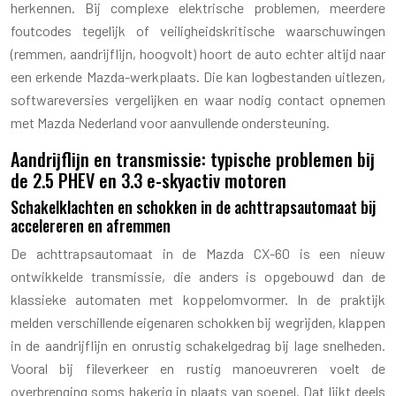
herkennen. Bij complexe elektrische problemen, meerdere
foutcodes tegelijk of veiligheidskritische waarschuwingen
(remmen, aandrijflijn, hoogvolt) hoort de auto echter altijd naar
een erkende Mazda-werkplaats. Die kan logbestanden uitlezen,
softwareversies vergelijken en waar nodig contact opnemen
met Mazda Nederland voor aanvullende ondersteuning.
Aandrijflijn en transmissie: typische problemen bij
de 2.5 PHEV en 3.3 e-skyactiv motoren
Schakelklachten en schokken in de achttrapsautomaat bij
accelereren en afremmen
De achttrapsautomaat in de Mazda CX-60 is een nieuw
ontwikkelde transmissie, die anders is opgebouwd dan de
klassieke automaten met koppelomvormer. In de praktijk
melden verschillende eigenaren schokken bij wegrijden, klappen
in de aandrijflijn en onrustig schakelgedrag bij lage snelheden.
Vooral bij fileverkeer en rustig manoeuvreren voelt de
overbrenging soms hakerig in plaats van soepel. Dat lijkt deels