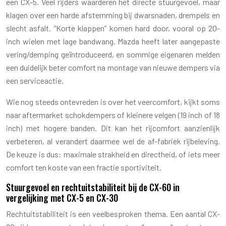
een CX-5. Veel rijders waarderen het directe stuurgevoel, maar
klagen over een harde afstemming bij dwarsnaden, drempels en
slecht asfalt. “Korte klappen” komen hard door, vooral op 20-
inch wielen met lage bandwang. Mazda heeft later aangepaste
vering/demping geïntroduceerd, en sommige eigenaren melden
een duidelijk beter comfort na montage van nieuwe dempers via
een serviceactie.
Wie nog steeds ontevreden is over het veercomfort, kijkt soms
naar aftermarket schokdempers of kleinere velgen (19 inch of 18
inch) met hogere banden. Dit kan het rijcomfort aanzienlijk
verbeteren, al verandert daarmee wel de af-fabriek rijbeleving.
De keuze is dus: maximale strakheid en directheid, of iets meer
comfort ten koste van een fractie sportiviteit.
Stuurgevoel en rechtuitstabiliteit bij de CX-60 in
vergelijking met CX-5 en CX-30
Rechtuitstabiliteit is een veelbesproken thema. Een aantal CX-