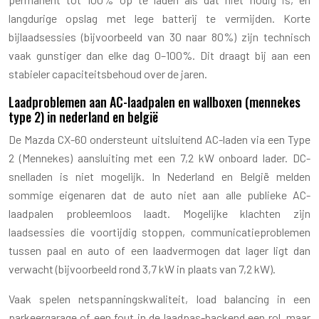
langdurige opslag met lege batterij te vermijden. Korte
bijlaadsessies (bijvoorbeeld van 30 naar 80%) zijn technisch
vaak gunstiger dan elke dag 0–100%. Dit draagt bij aan een
stabieler capaciteitsbehoud over de jaren.
Laadproblemen aan AC-laadpalen en wallboxen (mennekes
type 2) in nederland en belgië
De Mazda CX-60 ondersteunt uitsluitend AC-laden via een Type
2 (Mennekes) aansluiting met een 7,2 kW onboard lader. DC-
snelladen is niet mogelijk. In Nederland en België melden
sommige eigenaren dat de auto niet aan alle publieke AC-
laadpalen probleemloos laadt. Mogelijke klachten zijn
laadsessies die voortijdig stoppen, communicatieproblemen
tussen paal en auto of een laadvermogen dat lager ligt dan
verwacht (bijvoorbeeld rond 3,7 kW in plaats van 7,2 kW).
Vaak spelen netspanningskwaliteit, load balancing in een
parkeergarage of een fout in de laadpas-backend een rol, maar