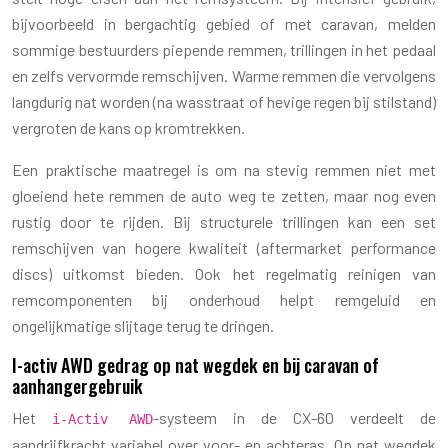
bijvoorbeeld in bergachtig gebied of met caravan, melden
sommige bestuurders piepende remmen, trillingen in het pedaal
en zelfs vervormde remschijven. Warme remmen die vervolgens
langdurig nat worden (na wasstraat of hevige regen bij stilstand)
vergroten de kans op kromtrekken.
Een praktische maatregel is om na stevig remmen niet met
gloeiend hete remmen de auto weg te zetten, maar nog even
rustig door te rijden. Bij structurele trillingen kan een set
remschijven van hogere kwaliteit (aftermarket performance
discs) uitkomst bieden. Ook het regelmatig reinigen van
remcomponenten bij onderhoud helpt remgeluid en
ongelijkmatige slijtage terug te dringen.
I-activ AWD gedrag op nat wegdek en bij caravan of
aanhangergebruik
Het
-systeem in de CX-60 verdeelt de
i-Activ AWD
aandrijfkracht variabel over voor- en achteras. Op nat wegdek