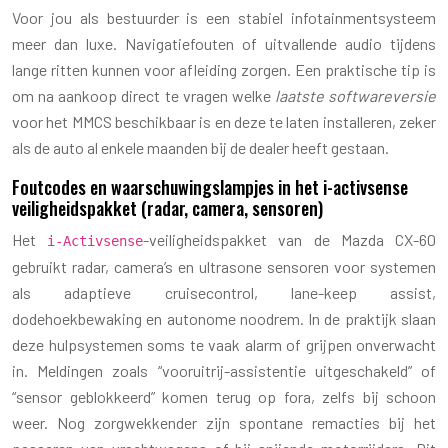
Voor jou als bestuurder is een stabiel infotainmentsysteem
meer dan luxe. Navigatiefouten of uitvallende audio tijdens
lange ritten kunnen voor afleiding zorgen. Een praktische tip is
om na aankoop direct te vragen welke
laatste softwareversie
voor het MMCS beschikbaar is en deze te laten installeren, zeker
als de auto al enkele maanden bij de dealer heeft gestaan.
Foutcodes en waarschuwingslampjes in het i-activsense
veiligheidspakket (radar, camera, sensoren)
Het
-veiligheidspakket van de Mazda CX-60
i-Activsense
gebruikt radar, camera’s en ultrasone sensoren voor systemen
als adaptieve cruisecontrol, lane-keep assist,
dodehoekbewaking en autonome noodrem. In de praktijk slaan
deze hulpsystemen soms te vaak alarm of grijpen onverwacht
in. Meldingen zoals “vooruitrij-assistentie uitgeschakeld” of
“sensor geblokkeerd” komen terug op fora, zelfs bij schoon
weer. Nog zorgwekkender zijn spontane remacties bij het