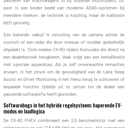
passeren van vrachtwagens of bij snijende motorrijders. Dit
past in een breder beeld van moderne ADAS-systemen bij
meerdere merken: de techniek is krachtig, maar de kalibratie
blijft gevoelig.
Een bekende valkuil is vervuiling van de camera achter de
voorruit of een radar die door sneeuw of modder gedeeltelijk
afgedekt is. Toch melden CX-60-rijders foutcodes die direct na
een dealerbezoek terugkeren. Vaak volgt dan een herkalibratie
met speciale apparatuur. Als je zelf onverwachte remacties
ervaart, is het zinvol om de gevoeligheid van de Lane Keep
Assist en Driver Monitoring in het menu terug te schroeven of
bepaalde functies tijdelijk uit te zetten tot de dealer een
passende softwarefix heeft gevonden.
Softwarebugs in het hybride regelsysteem: haperende EV-
modus en laadlogica
De CX-60 PHEV combineert een 2.5 benzinemotor met een
elektromotor en een 17,8 kWh lithium-ion accu. Het samenspel