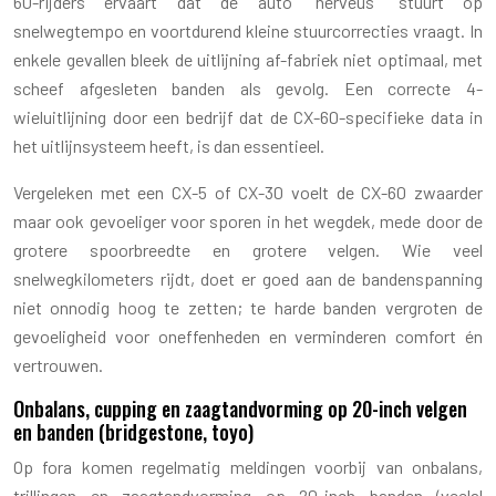
60-rijders ervaart dat de auto “nerveus” stuurt op
snelwegtempo en voortdurend kleine stuurcorrecties vraagt. In
enkele gevallen bleek de uitlijning af-fabriek niet optimaal, met
scheef afgesleten banden als gevolg. Een correcte 4-
wieluitlijning door een bedrijf dat de CX-60-specifieke data in
het uitlijnsysteem heeft, is dan essentieel.
Vergeleken met een CX-5 of CX-30 voelt de CX-60 zwaarder
maar ook gevoeliger voor sporen in het wegdek, mede door de
grotere spoorbreedte en grotere velgen. Wie veel
snelwegkilometers rijdt, doet er goed aan de bandenspanning
niet onnodig hoog te zetten; te harde banden vergroten de
gevoeligheid voor oneffenheden en verminderen comfort én
vertrouwen.
Onbalans, cupping en zaagtandvorming op 20-inch velgen
en banden (bridgestone, toyo)
Op fora komen regelmatig meldingen voorbij van onbalans,
trillingen en zaagtandvorming op 20-inch banden (veelal