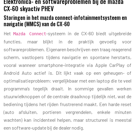
Elektronica- en softwareproblemen bij de mazda
CX-60 skyactiv PHEV
Storingen in het mazda connect-infotainmentsysteem en
navigatie (MMCS) van de CX-60
Het
-systeem in de CX-60 biedt uitgebreide
Mazda Connect
functies, maar blijkt in de praktijk gevoelig voor
softwareproblemen. Eigenaren beschrijven een traag reagerend
scherm, vastlopers tijdens navigatie en spontane herstarts,
vooral wanneer smartphone-integratie via Apple CarPlay of
Android Auto actief is. Dit lijkt vaak op een geheugen- of
optimalisatieprobleem: vergelijkbaar met een laptop die te veel
programma’s tegelijk draait. In sommige gevallen werken
stuurwielknoppen of de centrale draaiknop tijdelijk niet, wat de
bediening tijdens het rijden frustrerend maakt. Een harde reset
(auto afsluiten, portieren vergrendelen, enkele minuten
wachten) kan incidenteel helpen, maar structureel is meestal
een software-update bij de dealer nodig.