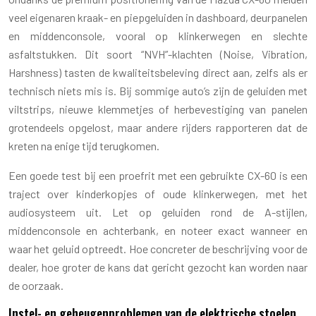
veel eigenaren kraak- en piepgeluiden in dashboard, deurpanelen
en middenconsole, vooral op klinkerwegen en slechte
asfaltstukken. Dit soort “NVH”-klachten (Noise, Vibration,
Harshness) tasten de kwaliteitsbeleving direct aan, zelfs als er
technisch niets mis is. Bij sommige auto’s zijn de geluiden met
viltstrips, nieuwe klemmetjes of herbevestiging van panelen
grotendeels opgelost, maar andere rijders rapporteren dat de
kreten na enige tijd terugkomen.
Een goede test bij een proefrit met een gebruikte CX-60 is een
traject over kinderkopjes of oude klinkerwegen, met het
audiosysteem uit. Let op geluiden rond de A-stijlen,
middenconsole en achterbank, en noteer exact wanneer en
waar het geluid optreedt. Hoe concreter de beschrijving voor de
dealer, hoe groter de kans dat gericht gezocht kan worden naar
de oorzaak.
Instel- en geheugenproblemen van de elektrische stoelen