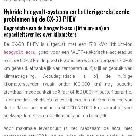
Hybride hoogvolt-systeem en batterijgerelateerde
problemen bij de CX-60 PHEV
Degradatie van de hoogvolt-accu (lithium-ion) en
capaciteitsverlies over kilometers
De CX-60 PHEV is uitgerust met een 17,8 kWh lithium-ion
, goed voor een WLTP-elektrische actieradius
hoogvolt-accu
rond de 60–63 km. In praktijkrapporten wordt doorgaans 40–55
km gehaald, afhankelijk van temperatuur, rijstijl en gebruik van
klimaatregeling. Accudegradatie is bij de huidige
kilometerstanden (vaak onder 100.000 km) nog beperkt
zichtbaar, mede dankzij de 8 jaar of 160.000 km batterijgarantie.
Toch melden enkele intensieve rijders een merkbare daling van
de bruikbare actieradius na 50.000–70.000 km, vooral bij veel
snelwegkilometers en snellere ontlaad- en laadcycli.
Voor maximale levensduur is het raadzaam de accu niet
permanent tot 100% op te laden als dat niet nodig is, en