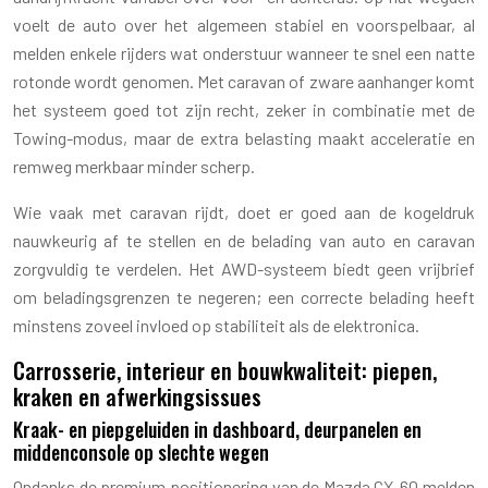
voelt de auto over het algemeen stabiel en voorspelbaar, al
melden enkele rijders wat onderstuur wanneer te snel een natte
rotonde wordt genomen. Met caravan of zware aanhanger komt
het systeem goed tot zijn recht, zeker in combinatie met de
Towing-modus, maar de extra belasting maakt acceleratie en
remweg merkbaar minder scherp.
Wie vaak met caravan rijdt, doet er goed aan de kogeldruk
nauwkeurig af te stellen en de belading van auto en caravan
zorgvuldig te verdelen. Het AWD-systeem biedt geen vrijbrief
om beladingsgrenzen te negeren; een correcte belading heeft
minstens zoveel invloed op stabiliteit als de elektronica.
Carrosserie, interieur en bouwkwaliteit: piepen,
kraken en afwerkingsissues
Kraak- en piepgeluiden in dashboard, deurpanelen en
middenconsole op slechte wegen
Ondanks de premium positionering van de Mazda CX-60 melden