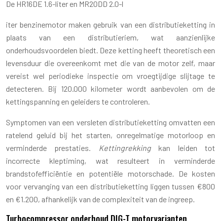
De HR16DE 1.6-liter en MR20DD 2.0-l
iter benzinemotor maken gebruik van een distributieketting in
plaats van een distributieriem, wat aanzienlijke
onderhoudsvoordelen biedt. Deze ketting heeft theoretisch een
levensduur die overeenkomt met die van de motor zelf, maar
vereist wel periodieke inspectie om vroegtijdige slijtage te
detecteren. Bij 120.000 kilometer wordt aanbevolen om de
kettingspanning en geleiders te controleren.
Symptomen van een versleten distributieketting omvatten een
ratelend geluid bij het starten, onregelmatige motorloop en
verminderde prestaties.
Kettingrekking
kan leiden tot
incorrecte kleptiming, wat resulteert in verminderde
brandstofefficiëntie en potentiële motorschade. De kosten
voor vervanging van een distributieketting liggen tussen €800
en €1.200, afhankelijk van de complexiteit van de ingreep.
Turbocompressor onderhoud DIG-T motorvarianten