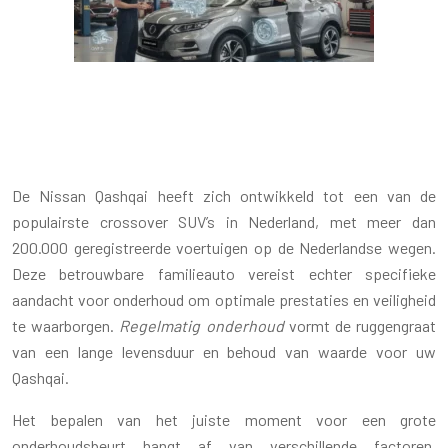
WANNEER HEEFT EEN NISSAN
QASHQAI EEN GROTE BEURT NODIG?
De Nissan Qashqai heeft zich ontwikkeld tot een van de
populairste crossover SUV’s in Nederland, met meer dan
200.000 geregistreerde voertuigen op de Nederlandse wegen.
Deze betrouwbare familieauto vereist echter specifieke
aandacht voor onderhoud om optimale prestaties en veiligheid
te waarborgen.
Regelmatig onderhoud
vormt de ruggengraat
van een lange levensduur en behoud van waarde voor uw
Qashqai.
Het bepalen van het juiste moment voor een grote
onderhoudsbeurt hangt af van verschillende factoren,