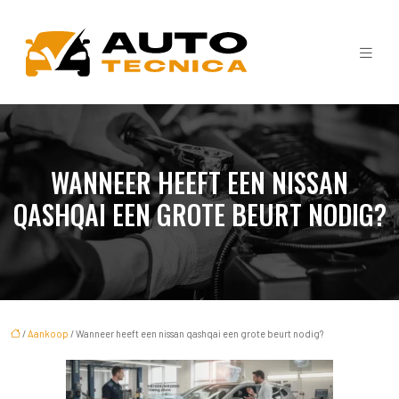
WANNEER HEEFT EEN NISSAN
QASHQAI EEN GROTE BEURT NODIG?
/
Aankoop
/ Wanneer heeft een nissan qashqai een grote beurt nodig?