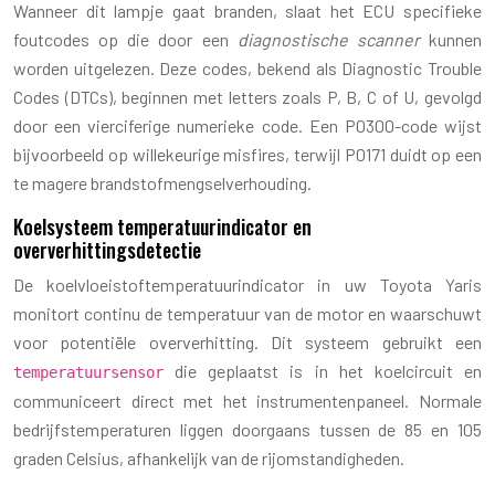
Wanneer dit lampje gaat branden, slaat het ECU specifieke
foutcodes op die door een
diagnostische scanner
kunnen
worden uitgelezen. Deze codes, bekend als Diagnostic Trouble
Codes (DTCs), beginnen met letters zoals P, B, C of U, gevolgd
door een vierciferige numerieke code. Een P0300-code wijst
bijvoorbeeld op willekeurige misfires, terwijl P0171 duidt op een
te magere brandstofmengselverhouding.
Koelsysteem temperatuurindicator en
oververhittingsdetectie
De koelvloeistoftemperatuurindicator in uw Toyota Yaris
monitort continu de temperatuur van de motor en waarschuwt
voor potentiële oververhitting. Dit systeem gebruikt een
die geplaatst is in het koelcircuit en
temperatuursensor
communiceert direct met het instrumentenpaneel. Normale
bedrijfstemperaturen liggen doorgaans tussen de 85 en 105
graden Celsius, afhankelijk van de rijomstandigheden.