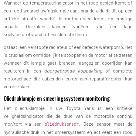
Wanneer de temperatuurindicator in het rode gebied komt of
een rood waarschuwingslampje gaat branden, duidt dit op een
kritieke situatie waarbij de motor risico loopt op ernstige
schade. Oorzaken kunnen variëren van een lage
koelvloeistofstand tot een defecte therm
ostaat, een verstopte radiateur of een defecte waterpomp. Het
is cruciaal om onmiddellijk te stoppen en de motor af te zetten
wanneer dit lampje gaat branden, aangezien doorrijden kan
resulteren in een
doorgebrande koppakking
of complete
motorschade die duizenden euro’s aan reparatiekosten kan
veroorzaken.
Oliedruklampje en smeeringssysteem monitoring
Het oliedruklampje in uw Toyota Yaris is een kritieke
veiligheidsindicator die de druk van de motorolie continu
monitort via een
. Deze sensor meet de
oliedruksensor
hydraulische druk in het smeersysteem en activeert een rood