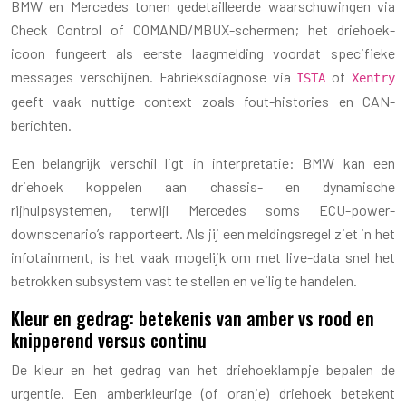
BMW en Mercedes tonen gedetailleerde waarschuwingen via
Check Control of COMAND/MBUX-schermen; het driehoek-
icoon fungeert als eerste laagmelding voordat specifieke
messages verschijnen. Fabrieksdiagnose via
of
ISTA
Xentry
geeft vaak nuttige context zoals fout-histories en CAN-
berichten.
Een belangrijk verschil ligt in interpretatie: BMW kan een
driehoek koppelen aan chassis- en dynamische
rijhulpsystemen, terwijl Mercedes soms ECU-power-
downscenario’s rapporteert. Als jij een meldingsregel ziet in het
infotainment, is het vaak mogelijk om met live-data snel het
betrokken subsystem vast te stellen en veilig te handelen.
Kleur en gedrag: betekenis van amber vs rood en
knipperend versus continu
De kleur en het gedrag van het driehoeklampje bepalen de
urgentie. Een amberkleurige (of oranje) driehoek betekent