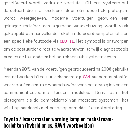
geactiveerd wordt zodra de voertuig-ECU een systeemfout
detecteert die niet exclusief door één specifiek pictogram
wordt weergegeven. Moderne voertuigen gebruiken een
gelaagde melding: een algemene waarschuwing wordt vaak
gekoppeld aan aanvullende tekst in de boordcomputer of aan
een specifieke foutcode via
. Het symbool is ontworpen
OBD-II
om de bestuurder direct te waarschuwen, terwijl diagnosetools
precies de foutcode en het betrokken sub-systeem geven.
Meer dan 90% van de voertuigen geproduceerd na 2008 gebruikt
een netwerkarchitectuur gebaseerd op
-buscommunicatie,
CAN
waardoor één centrale waarschuwing vaak het gevolg is van een
communicatiestoornis tussen modules. Denk aan het
pictogram als de ‘controlelamp’ van meerdere systemen: het
wijst op aandacht, niet per se op onmiddellijke motorstoring.
Toyota / lexus: master warning lamp en techstream-
berichten (hybrid prius, RAV4 voorbeelden)