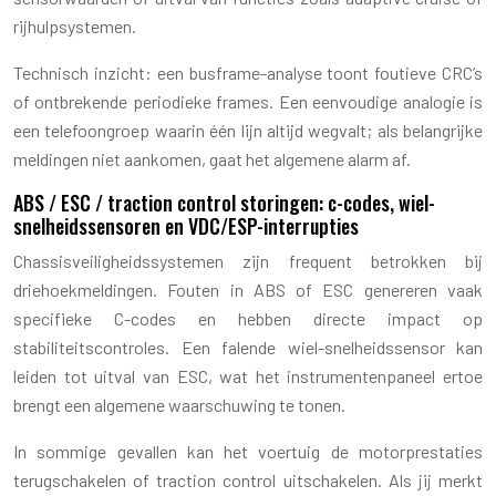
rijhulpsystemen.
Technisch inzicht: een busframe-analyse toont foutieve CRC’s
of ontbrekende periodieke frames. Een eenvoudige analogie is
een telefoongroep waarin één lijn altijd wegvalt; als belangrijke
meldingen niet aankomen, gaat het algemene alarm af.
ABS / ESC / traction control storingen: c-codes, wiel-
snelheidssensoren en VDC/ESP-interrupties
Chassisveiligheidssystemen zijn frequent betrokken bij
driehoekmeldingen. Fouten in ABS of ESC genereren vaak
specifieke C-codes en hebben directe impact op
stabiliteitscontroles. Een falende wiel-snelheidssensor kan
leiden tot uitval van ESC, wat het instrumentenpaneel ertoe
brengt een algemene waarschuwing te tonen.
In sommige gevallen kan het voertuig de motorprestaties
terugschakelen of traction control uitschakelen. Als jij merkt