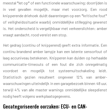
meestal *let op* of een functionele waarschuwing; doorrijden is
in veel gevallen mogelijk, maar met voorzorg. Een rood
knipperende driehoek duidt daarentegen op een *kritische fout*
of veiligheidssituatie waarbij onmiddellijke stillegging gewenst
is. Het onderscheid is vergelijkbaar met verkeerslichten: amber
vraagt aandacht, rood vereist een stop.
Het gedrag (continu of knipperend) geeft extra informatie. Een
continu brandend amber lampje kan een latente sensorfout of
laag accuniveau betekenen. Knipperen kan duiden op herhaalde
communicatie-timeouts of een fout die zich onregelmatig
voordoet en mogelijk tot systeemuitschakeling leidt.
Statistisch gezien resulteert ongeveer 12% van amber-
waarschuwingen uiteindelijk in een garagebezoek binnen 48 uur,
terwijl 4% van alle master warnings onmiddellijke sleepdienst
nodig heeft volgens werkplaatsgegevens.
Gecategoriseerde oorzaken: ECU- en CAN-