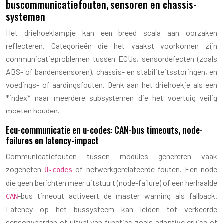
buscommunicatiefouten, sensoren en chassis-
systemen
Het driehoeklampje kan een breed scala aan oorzaken
reflecteren. Categorieën die het vaakst voorkomen zijn
communicatieproblemen tussen ECUs, sensordefecten (zoals
ABS- of bandensensoren), chassis- en stabiliteitsstoringen, en
voedings- of aardingsfouten. Denk aan het driehoekje als een
*index* naar meerdere subsystemen die het voertuig veilig
moeten houden.
Ecu-communicatie en u-codes: CAN-bus timeouts, node-
failures en latency-impact
Communicatiefouten tussen modules genereren vaak
zogeheten
of netwerkgerelateerde fouten. Een node
U-codes
die geen berichten meer uitstuurt (node-failure) of een herhaalde
-bus timeout activeert de master warning als fallback.
CAN
Latency op het bussysteem kan leiden tot verkeerde
sensorwaarden of uitval van functies zoals adaptive cruise of