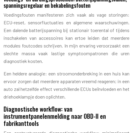
spanningsregelaar en bekabelingsfouten
Voedingsfouten manifesteren zich vaak als vage storingen:
ECU-reset, sensorfluctuaties en algemene waarschuwingen.
Een dalende batterijspanning bij stationair toerental of tijdens
inschakelen van accessoires kan ertoe leiden dat meerdere
modules foutcodes schrijven. In mijn ervaring veroorzaakt een
slechte massa vaak lastige symptoompatronen die uren
diagnostiek kosten.
Een heldere analogie: een stroomonderbreking in een huis kan
ervoor zorgen dat meerdere apparaten vreemd reageren; in een
auto zal hetzelfde effect verschillende ECUs beïnvloeden en het
driehoeklampje doen oplichten.
Diagnostische workflow: van
instrumentpanelenmelding naar OBD-II en
fabrikanttools
Een gestructureerde diagnostische workflow minimaliseert