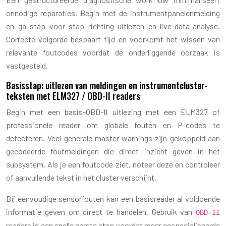
onnodige reparaties. Begin met de instrumentpanelenmelding
en ga stap voor stap richting uitlezen en live-data-analyse.
Correcte volgorde bespaart tijd en voorkomt het wissen van
relevante foutcodes voordat de onderliggende oorzaak is
vastgesteld.
Basisstap: uitlezen van meldingen en instrumentcluster-
teksten met ELM327 / OBD-II readers
Begin met een basis-OBD-II uitlezing met een ELM327 of
professionele reader om globale fouten en P-codes te
detecteren. Veel generale master warnings zijn gekoppeld aan
gecodeerde foutmeldingen die direct inzicht geven in het
subsystem. Als je een foutcode ziet, noteer deze en controleer
of aanvullende tekst in het cluster verschijnt.
Bij eenvoudige sensorfouten kan een basisreader al voldoende
informatie geven om direct te handelen. Gebruik van
OBD-II
readers is een snelle eerste stap voordat meer gespecialiseerde