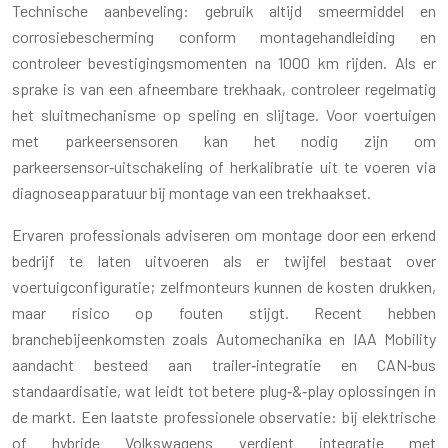
Technische aanbeveling: gebruik altijd smeermiddel en
corrosiebescherming conform montagehandleiding en
controleer bevestigingsmomenten na 1000 km rijden. Als er
sprake is van een afneembare trekhaak, controleer regelmatig
het sluitmechanisme op speling en slijtage. Voor voertuigen
met parkeersensoren kan het nodig zijn om
parkeersensor‑uitschakeling of herkalibratie uit te voeren via
diagnoseapparatuur bij montage van een trekhaakset.
Ervaren professionals adviseren om montage door een erkend
bedrijf te laten uitvoeren als er twijfel bestaat over
voertuigconfiguratie; zelfmonteurs kunnen de kosten drukken,
maar risico op fouten stijgt. Recent hebben
branchebijeenkomsten zoals Automechanika en IAA Mobility
aandacht besteed aan trailer‑integratie en CAN‑bus
standaardisatie, wat leidt tot betere plug‑&‑play oplossingen in
de markt. Een laatste professionele observatie: bij elektrische
of hybride Volkswagens verdient integratie met