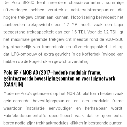
De Polo 6R/6C kent meerdere chassisvarianten; sommige
uitvoeringen hebben versterkte achtersubframepunten die
hogere trekgewichten aan kunnen. Motorisering beïnvloedt het
aanbevolen trekgewicht: een 1.2 MPI heeft vaak een lager
toegestane trekcapaciteit dan een 1.6 TDI. Voor de 1.2 TSI ligt
het maximale geremde trekgewicht meestal rond de 900–1200
kg, afhankelijk van transmissie en uitvoeringspakket. Let op
dat LPG‑ombouw of extra gewicht in de kofferbak invloed kan
hebben op de kogeldruk en gewichtsverdeling.
Polo 6F / MQB A0 (2017–heden): modulair frame,
geïntegreerde bevestigingspunten en voertuignetwerk
(CAN/LIN)
Moderne Polo’s gebaseerd op het MQB A0 platform hebben vaak
geïntegreerde bevestigingspunten en een modulair frame
waardoor installatie eenvoudiger en herhaalbaar wordt.
Fabrieksdocumentatie specificeert vaak dat er geen extra
boren nodig zijn; trekhaakmodules klikken in bestaande punten.