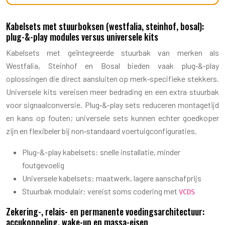
Kabelsets met stuurboksen (westfalia, steinhof, bosal):
plug-&-play modules versus universele kits
Kabelsets met geïntegreerde stuurbak van merken als
Westfalia, Steinhof en Bosal bieden vaak plug‑&‑play
oplossingen die direct aansluiten op merk‑specifieke stekkers.
Universele kits vereisen meer bedrading en een extra stuurbak
voor signaalconversie. Plug‑&‑play sets reduceren montagetijd
en kans op fouten; universele sets kunnen echter goedkoper
zijn en flexibeler bij non‑standaard voertuigconfiguraties.
Plug-&-play kabelsets: snelle installatie, minder
foutgevoelig
Universele kabelsets: maatwerk, lagere aanschafprijs
Stuurbak modulair: vereist soms codering met
VCDS
Zekering-, relais- en permanente voedingsarchitectuur:
accukoppeling, wake-up en massa-eisen