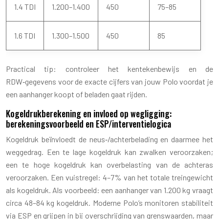
1.4 TDI
1.200–1.400
450
75–85
1.6 TDI
1.300–1.500
450
85
Practical tip: controleer het kentekenbewijs en de
RDW‑gegevens voor de exacte cijfers van jouw Polo voordat je
een aanhanger koopt of beladen gaat rijden.
Kogeldrukberekening en invloed op wegligging:
berekeningsvoorbeeld en ESP/interventielogica
Kogeldruk beïnvloedt de neus‑/achterbelading en daarmee het
weggedrag. Een te lage kogeldruk kan zwalken veroorzaken;
een te hoge kogeldruk kan overbelasting van de achteras
veroorzaken. Een vuistregel: 4–7% van het totale treingewicht
als kogeldruk. Als voorbeeld: een aanhanger van 1.200 kg vraagt
circa 48–84 kg kogeldruk. Moderne Polo’s monitoren stabiliteit
via ESP en grijpen in bij overschrijding van grenswaarden, maar