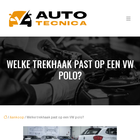
WELKE TREKHAAK PAST OP EEN VW
POLO?
/
Aankoop
/ Welke trekhaak past op een VW polo?